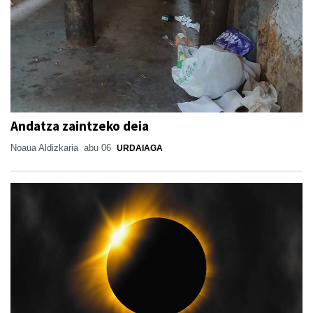
Andatza zaintzeko deia
Noaua Aldizkaria
abu 06
URDAIAGA