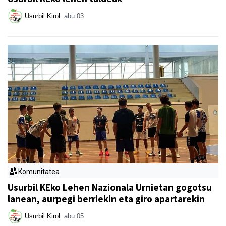
Usurbil Kirol
abu 03
Komunitatea
Usurbil KEko Lehen Nazionala Urnietan gogotsu
lanean, aurpegi berriekin eta giro apartarekin
Usurbil Kirol
abu 05