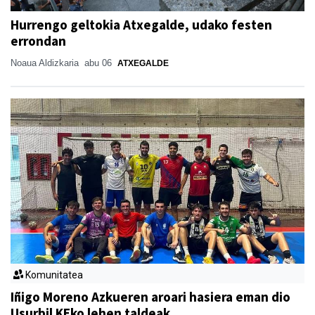
Hurrengo geltokia Atxegalde, udako festen
errondan
Noaua Aldizkaria
abu 06
ATXEGALDE
Komunitatea
Iñigo Moreno Azkueren aroari hasiera eman dio
Usurbil KEko lehen taldeak