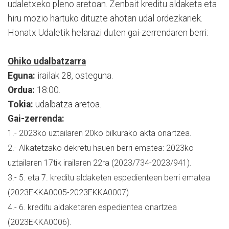
udaletxeko pleno aretoan. Zenbait kreditu aldaketa eta
hiru mozio hartuko dituzte ahotan udal ordezkariek.
Honatx Udaletik helarazi duten gai-zerrendaren berri:
Ohiko udalbatzarra
Eguna:
irailak 28, osteguna.
Ordua:
18:00.
Tokia:
udalbatza aretoa.
Gai-zerrenda:
1.- 2023ko uztailaren 20ko bilkurako akta onartzea.
2.- Alkatetzako dekretu hauen berri ematea: 2023ko
uztailaren 17tik irailaren 22ra (2023/734-2023/941).
3.- 5. eta 7. kreditu aldaketen espedienteen berri ematea
(2023EKKA0005-2023EKKA0007).
4.- 6. kreditu aldaketaren espedientea onartzea
(2023EKKA0006).