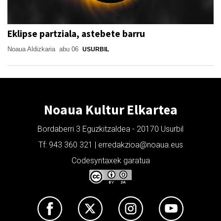
Eklipse partziala, astebete barru
Noaua Aldizkaria
abu 06
USURBIL
Noaua Kultur Elkartea
Bordaberri 3 Eguzkitzaldea - 20170 Usurbil
Tf: 943 360 321 | erredakzioa@noaua.eus
Codesyntaxek garatua