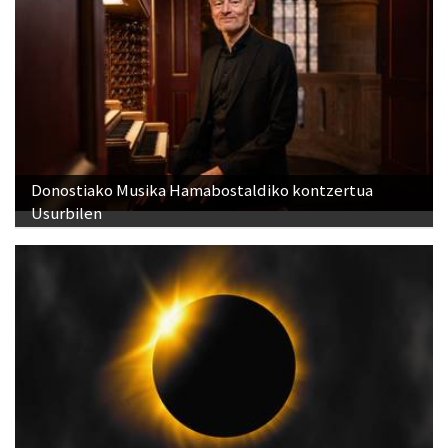
Donostiako Musika Hamabostaldiko kontzertua
Usurbilen