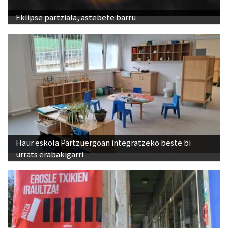
Eklipse partziala, astebete barru
Haur eskola Partzuergoan integratzeko beste bi
urrats erabakigarri