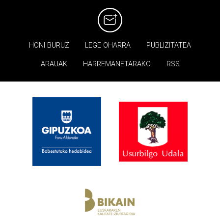
HONI BURUZ
LEGE OHARRA
PUBLIZITATEA
ARAUAK
HARREMANETARAKO
RSS