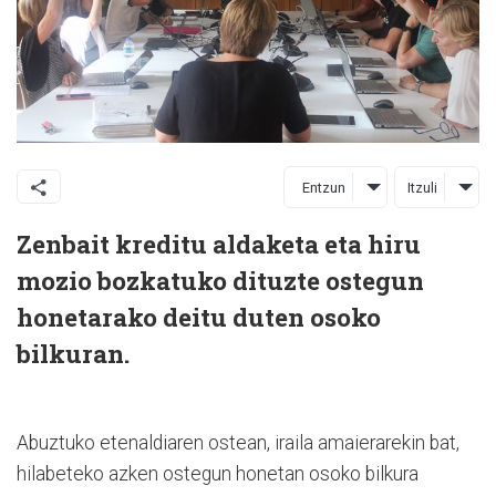
Entzun
Itzuli
Zenbait kreditu aldaketa eta hiru
mozio bozkatuko dituzte ostegun
honetarako deitu duten osoko
bilkuran.
Abuztuko etenaldiaren ostean, iraila amaierarekin bat,
hilabeteko azken ostegun honetan osoko bilkura