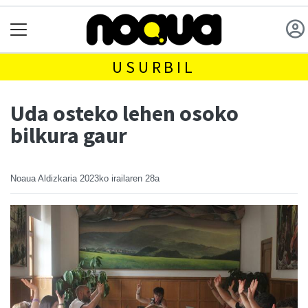
USURBIL
Uda osteko lehen osoko
bilkura gaur
Noaua Aldizkaria
2023ko irailaren 28a