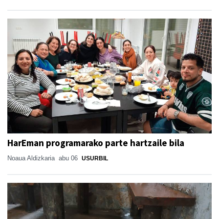
HarEman programarako parte hartzaile bila
Noaua Aldizkaria
abu 06
USURBIL