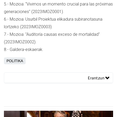
5.- Mozioa: "Vivimos un momento crucial para las próximas
generaciones" (2023IMOZ0001).
6.- Mozioa: Usurbil Proiektua elikadura subiranotasuna
lortzeko (2023IMOZ0003).
7.- Mozioa: "Auditoría causas exceso de mortalidad"
(2023IMOZ0002).
8.- Galdera-eskaerak.
POLITIKA
Erantzun