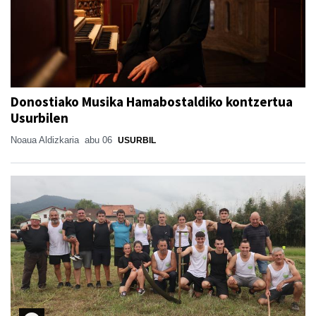
Donostiako Musika Hamabostaldiko kontzertua
Usurbilen
Noaua Aldizkaria
abu 06
USURBIL