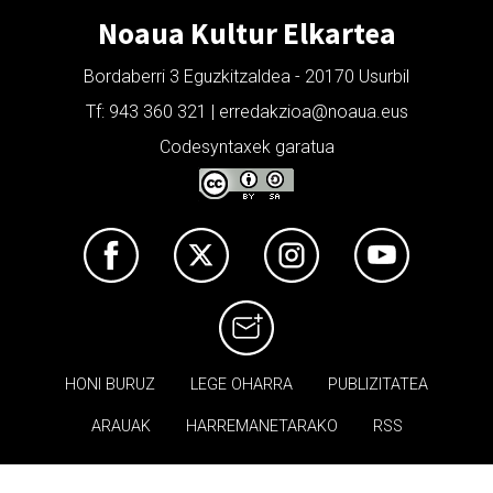
Noaua Kultur Elkartea
Bordaberri 3 Eguzkitzaldea - 20170 Usurbil
Tf: 943 360 321 | erredakzioa@noaua.eus
Codesyntaxek garatua
HONI BURUZ
LEGE OHARRA
PUBLIZITATEA
ARAUAK
HARREMANETARAKO
RSS