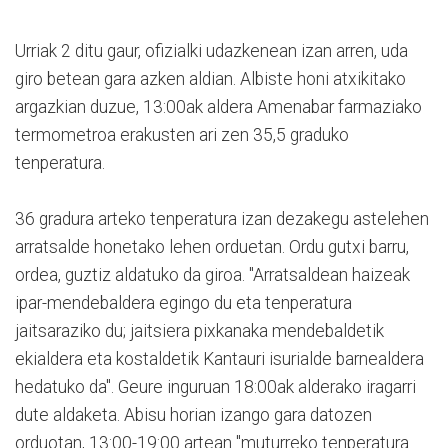
Urriak 2 ditu gaur, ofizialki udazkenean izan arren, uda
giro betean gara azken aldian. Albiste honi atxikitako
argazkian duzue, 13:00ak aldera Amenabar farmaziako
termometroa erakusten ari zen 35,5 graduko
tenperatura.
36 gradura arteko tenperatura izan dezakegu astelehen
arratsalde honetako lehen orduetan. Ordu gutxi barru,
ordea, guztiz aldatuko da giroa. "Arratsaldean haizeak
ipar-mendebaldera egingo du eta tenperatura
jaitsaraziko du; jaitsiera pixkanaka mendebaldetik
ekialdera eta kostaldetik Kantauri isurialde barnealdera
hedatuko da". Geure inguruan 18:00ak alderako iragarri
dute aldaketa. Abisu horian izango gara datozen
orduotan, 13:00-19:00 artean "muturreko tenperatura