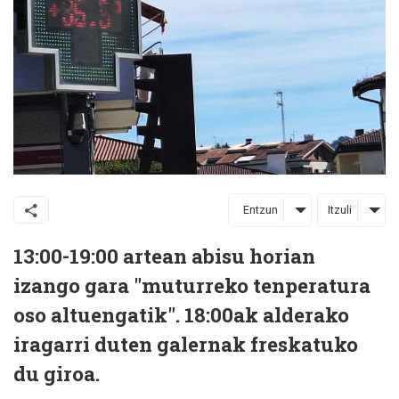
Entzun
Itzuli
13:00-19:00 artean abisu horian
izango gara "muturreko tenperatura
oso altuengatik". 18:00ak alderako
iragarri duten galernak freskatuko
du giroa.