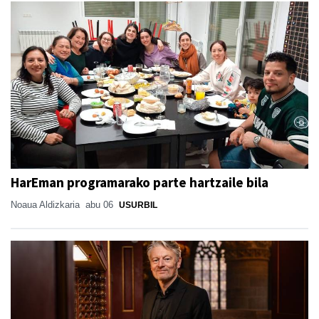
HarEman programarako parte hartzaile bila
Noaua Aldizkaria
abu 06
USURBIL