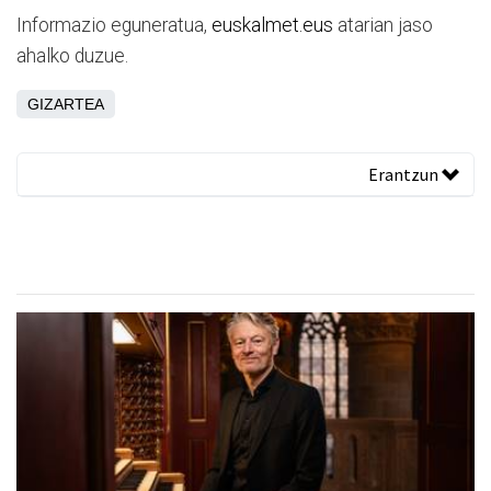
Informazio eguneratua,
euskalmet.eus
atarian jaso
ahalko duzue.
GIZARTEA
Erantzun