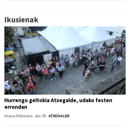
Ikusienak
Hurrengo geltokia Atxegalde, udako festen
errondan
Noaua Aldizkaria
abu 06
ATXEGALDE