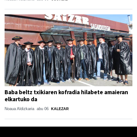
Baba beltz txikiaren kofradia hilabete amaieran
elkartuko da
Noaua Aldizkaria
abu 06
KALEZAR