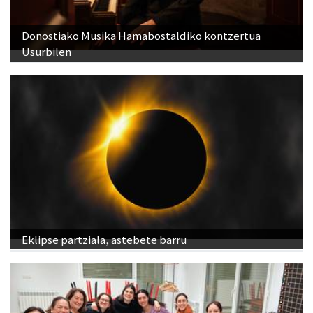
Donostiako Musika Hamabostaldiko kontzertua
Usurbilen
Eklipse partziala, astebete barru