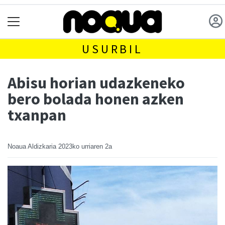
USURBIL
Abisu horian udazkeneko
bero bolada honen azken
txanpan
Noaua Aldizkaria
2023ko urriaren 2a