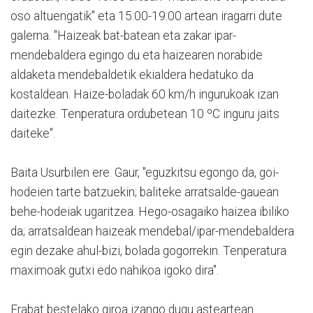
oso altuengatik" eta 15:00-19:00 artean iragarri dute
galerna. "Haizeak bat-batean eta zakar ipar-
mendebaldera egingo du eta haizearen norabide
aldaketa mendebaldetik ekialdera hedatuko da
kostaldean. Haize-boladak 60 km/h ingurukoak izan
daitezke. Tenperatura ordubetean 10 ºC inguru jaits
daiteke".
Baita Usurbilen ere. Gaur, "eguzkitsu egongo da, goi-
hodeien tarte batzuekin; baliteke arratsalde-gauean
behe-hodeiak ugaritzea. Hego-osagaiko haizea ibiliko
da; arratsaldean haizeak mendebal/ipar-mendebaldera
egin dezake ahul-bizi, bolada gogorrekin. Tenperatura
maximoak gutxi edo nahikoa igoko dira".
Erabat bestelako giroa izango dugu asteartean.