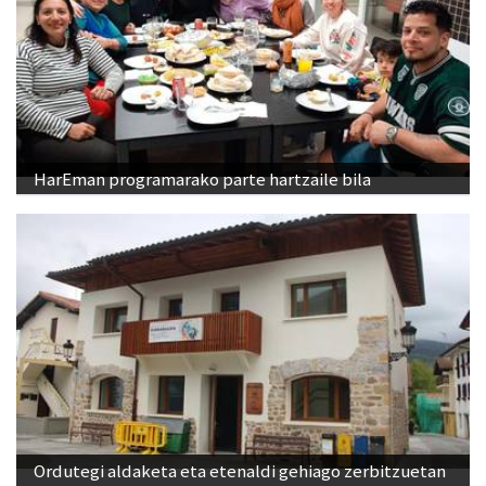
HarEman programarako parte hartzaile bila
Ordutegi aldaketa eta etenaldi gehiago zerbitzuetan