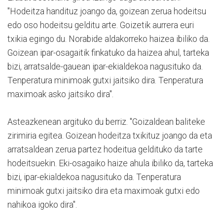
"Hodeitza handituz joango da, goizean zerua hodeitsu
edo oso hodeitsu gelditu arte. Goizetik aurrera euri
txikia egingo du. Norabide aldakorreko haizea ibiliko da.
Goizean ipar-osagaitik finkatuko da haizea ahul, tarteka
bizi, arratsalde-gauean ipar-ekialdekoa nagusituko da.
Tenperatura minimoak gutxi jaitsiko dira. Tenperatura
maximoak asko jaitsiko dira".
Asteazkenean argituko du berriz. "Goizaldean baliteke
zirimiria egitea. Goizean hodeitza txikituz joango da eta
arratsaldean zerua partez hodeitua geldituko da tarte
hodeitsuekin. Eki-osagaiko haize ahula ibiliko da, tarteka
bizi, ipar-ekialdekoa nagusituko da. Tenperatura
minimoak gutxi jaitsiko dira eta maximoak gutxi edo
nahikoa igoko dira".