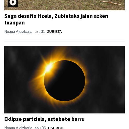
Sega desafio itzela, Zubietako jaien azken
txanpan
Noaua Aldizkaria
uzt 31
ZUBIETA
Eklipse partziala, astebete barru
Noaua Aldizkaria
abu 06
USURBIL