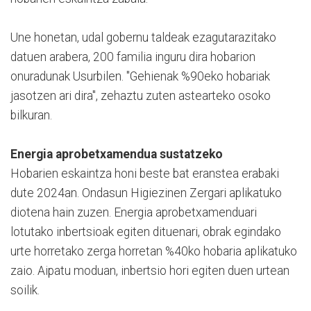
Une honetan, udal gobernu taldeak ezagutarazitako
datuen arabera, 200 familia inguru dira hobarion
onuradunak Usurbilen. "Gehienak %90eko hobariak
jasotzen ari dira", zehaztu zuten astearteko osoko
bilkuran.
Energia aprobetxamendua sustatzeko
Hobarien eskaintza honi beste bat eranstea erabaki
dute 2024an. Ondasun Higiezinen Zergari aplikatuko
diotena hain zuzen. Energia aprobetxamenduari
lotutako inbertsioak egiten dituenari, obrak egindako
urte horretako zerga horretan %40ko hobaria aplikatuko
zaio. Aipatu moduan, inbertsio hori egiten duen urtean
soilik.