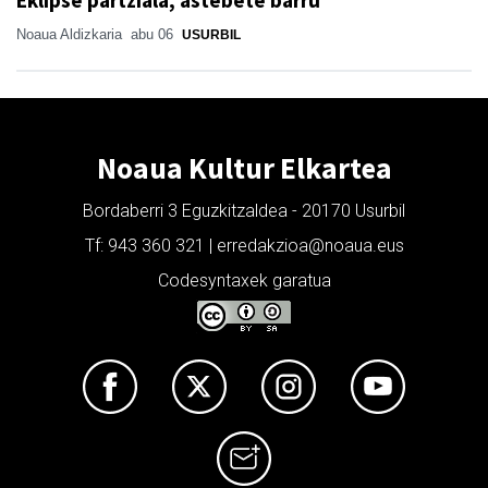
Noaua Aldizkaria
abu 06
USURBIL
Noaua Kultur Elkartea
Bordaberri 3 Eguzkitzaldea - 20170 Usurbil
Tf: 943 360 321 | erredakzioa@noaua.eus
Codesyntaxek garatua