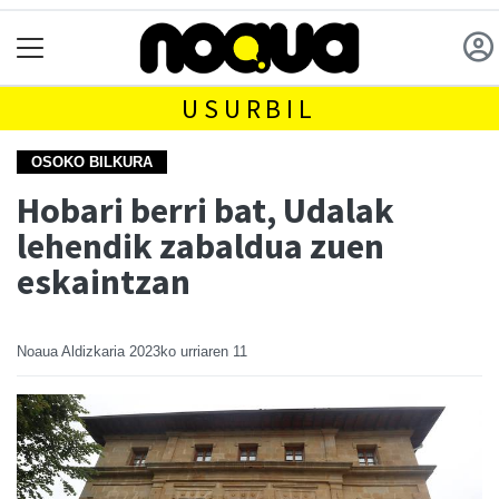
USURBIL
OSOKO BILKURA
Hobari berri bat, Udalak
lehendik zabaldua zuen
eskaintzan
Noaua Aldizkaria
2023ko urriaren 11