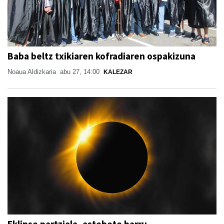
Baba beltz txikiaren kofradiaren ospakizuna
Noaua Aldizkaria
abu 27, 14:00
KALEZAR
Eklipse partziala, astebete barru