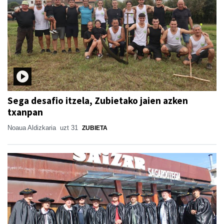
Sega desafio itzela, Zubietako jaien azken
txanpan
Noaua Aldizkaria
uzt 31
ZUBIETA