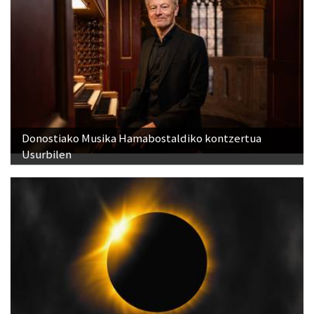
Donostiako Musika Hamabostaldiko kontzertua
Usurbilen