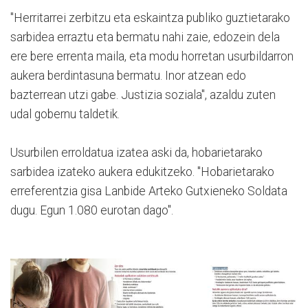
"Herritarrei zerbitzu eta eskaintza publiko guztietarako
sarbidea erraztu eta bermatu nahi zaie, edozein dela
ere bere errenta maila, eta modu horretan usurbildarron
aukera berdintasuna bermatu. Inor atzean edo
bazterrean utzi gabe. Justizia soziala", azaldu zuten
udal gobernu taldetik.
Usurbilen erroldatua izatea aski da, hobarietarako
sarbidea izateko aukera edukitzeko. "Hobarietarako
erreferentzia gisa Lanbide Arteko Gutxieneko Soldata
dugu. Egun 1.080 eurotan dago".