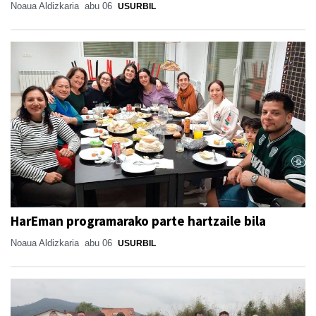
Noaua Aldizkaria
abu 06
USURBIL
HarEman programarako parte hartzaile bila
Noaua Aldizkaria
abu 06
USURBIL