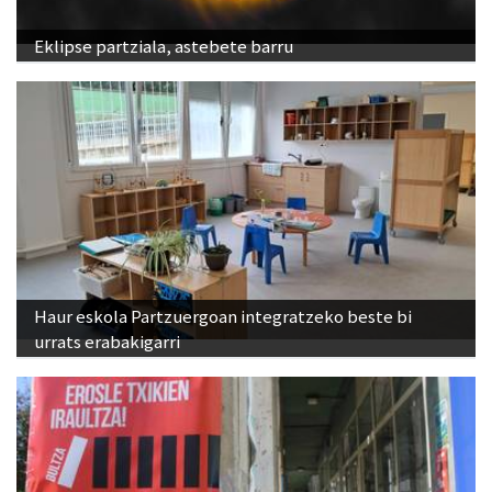
Eklipse partziala, astebete barru
Haur eskola Partzuergoan integratzeko beste bi
urrats erabakigarri