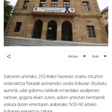
Entzun
Itzuli
Datorren urterako, 2024rako hasieraz onartu zituzten
ordenantza fiskalak astearteko osoko bilkuran. Bozkatu
aurretik, udal gobernu taldeak emandako azalpenen
tartean, gogora ekarri zuten, azken urteotan herritarrek
eskura duten errentaren araberako %50-90 arteko
hobarien eskaintza zabala.