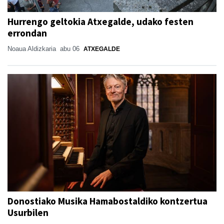
Hurrengo geltokia Atxegalde, udako festen
errondan
Noaua Aldizkaria
abu 06
ATXEGALDE
Donostiako Musika Hamabostaldiko kontzertua
Usurbilen