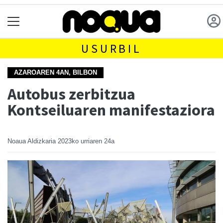
USURBIL
AZAROAREN 4AN, BILBON
Autobus zerbitzua
Kontseiluaren manifestaziora
Noaua Aldizkaria
2023ko urriaren 24a