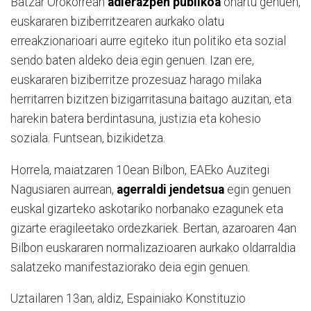
Batzar Orokorrean
adierazpen publikoa
onartu genuen,
euskararen biziberritzearen aurkako olatu
erreakzionarioari aurre egiteko itun politiko eta sozial
sendo baten aldeko deia egin genuen. Izan ere,
euskararen biziberritze prozesuaz harago milaka
herritarren bizitzen bizigarritasuna baitago auzitan, eta
harekin batera berdintasuna, justizia eta kohesio
soziala. Funtsean, bizikidetza.
Horrela, maiatzaren 10ean Bilbon, EAEko Auzitegi
Nagusiaren aurrean,
agerraldi jendetsua
egin genuen
euskal gizarteko askotariko norbanako ezagunek eta
gizarte eragileetako ordezkariek. Bertan, azaroaren 4an
Bilbon euskararen normalizazioaren aurkako oldarraldia
salatzeko manifestaziorako deia egin genuen.
Uztailaren 13an, aldiz, Espainiako Konstituzio