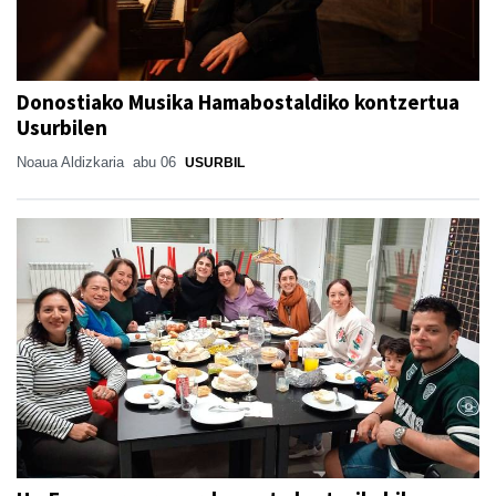
Donostiako Musika Hamabostaldiko kontzertua
Usurbilen
Noaua Aldizkaria
abu 06
USURBIL