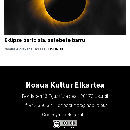
Eklipse partziala, astebete barru
Noaua Aldizkaria
abu 06
USURBIL
Noaua Kultur Elkartea
Bordaberri 3 Eguzkitzaldea - 20170 Usurbil
Tf: 943 360 321 | erredakzioa@noaua.eus
Codesyntaxek garatua