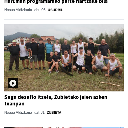
HarEman programarako parte hartzaile bila
Noaua Aldizkaria
abu 06
USURBIL
Sega desafio itzela, Zubietako jaien azken
txanpan
Noaua Aldizkaria
uzt 31
ZUBIETA