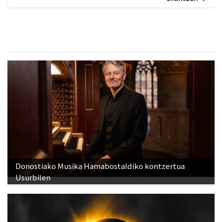
Donostiako Musika Hamabostaldiko kontzertua
Usurbilen