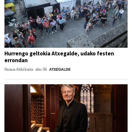
Hurrengo geltokia Atxegalde, udako festen
errondan
Noaua Aldizkaria
abu 06
ATXEGALDE