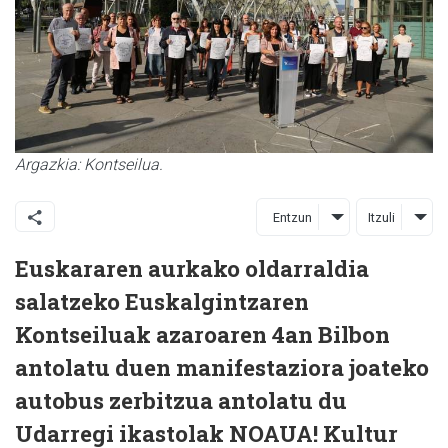
Argazkia: Kontseilua.
Entzun
Itzuli
Euskararen aurkako oldarraldia
salatzeko Euskalgintzaren
Kontseiluak azaroaren 4an Bilbon
antolatu duen manifestaziora joateko
autobus zerbitzua antolatu du
Udarregi ikastolak NOAUA! Kultur