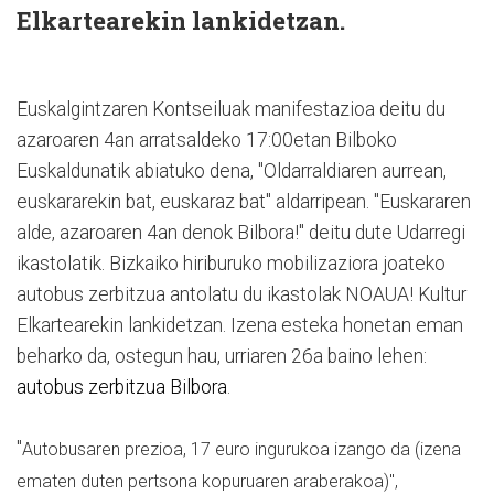
Elkartearekin lankidetzan.
Euskalgintzaren Kontseiluak manifestazioa deitu du
azaroaren 4an arratsaldeko 17:00etan Bilboko
Euskaldunatik abiatuko dena, "Oldarraldiaren aurrean,
euskararekin bat, euskaraz bat" aldarripean. "Euskararen
alde, azaroaren 4an denok Bilbora!" deitu dute Udarregi
ikastolatik. Bizkaiko hiriburuko mobilizaziora joateko
autobus zerbitzua antolatu du ikastolak NOAUA! Kultur
Elkartearekin lankidetzan. Izena esteka honetan eman
beharko da, ostegun hau, urriaren 26a baino lehen:
autobus zerbitzua Bilbora
.
"
Autobusaren prezioa, 17 euro ingurukoa izango da (izena
ematen duten pertsona kopuruaren araberakoa)",