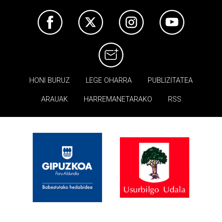
HONI BURUZ
LEGE OHARRA
PUBLIZITATEA
ARAUAK
HARREMANETARAKO
RSS