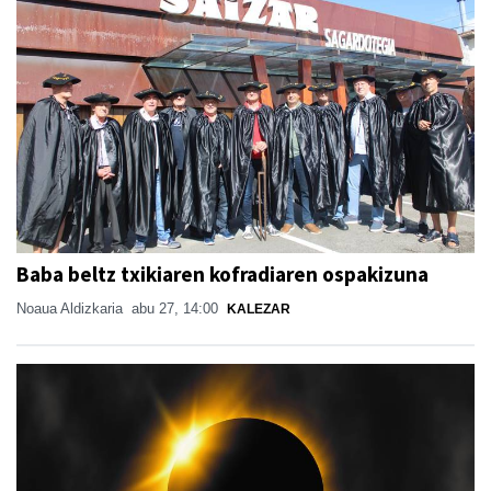
Baba beltz txikiaren kofradiaren ospakizuna
Noaua Aldizkaria
abu 27, 14:00
KALEZAR