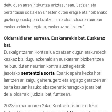
deitu duen arren, hizkuntza-aniztasunean, justizian eta
berdintasun sozialean sinesten duten eragile eta norbanako
guztiei gonbidapena luzatzen zaie oldarraldiaren aurrean
euskararekin bat egitera, euskaraz bat izatera".
Oldarraldiaren aurrean. Euskararekin bat. Euskaraz
bat.
Euskalgintzaren Kontseilua osatzen dugun erakundeok
kezkaz bizi dugu azkenaldian euskararen biziberritzea
helburu duten neurrien kontra auzitegietatik
jasotako
sententzia sorta
. Epaitik epaira kezka hori
larritzen ari zaigu, gainera, gero eta argiago geratzen ari
baita kasuan kasuko ebazpenetik haragoko joera bat
dela, oldarraldi judizial bat, funtsean.
2023ko martxoaren 24an Kontseiluak bere urteko