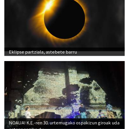
Eklipse partziala, astebete barru
NOAUA! K.E.-ren 30. urtemugako ospakizun giroak uda