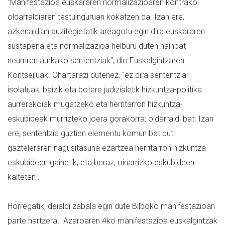
"Manifestazioa euskararen normalizazioaren kontrako
oldarraldiaren testuinguruan kokatzen da. Izan ere,
azkenaldian auzitegietatik areagotu egin dira euskararen
sustapena eta normalizazioa helburu duten hainbat
neurriren aurkako sententziak", dio Euskalgintzaren
Kontseiluak. Ohartarazi dutenez, "ez dira sententzia
isolatuak, baizik eta botere judizialetik hizkuntza-politika
aurrerakoiak mugatzeko eta herritarron hizkuntza-
eskubideak murrizteko joera gorakorra: oldarraldi bat. Izan
ere, sententzia guztien elementu komun bat dut:
gazteleraren nagusitasuna ezartzea herritarron hizkuntza-
eskubideen gainetik, eta beraz, oinarrizko eskubideen
kaltetan".
Horregatik, deialdi zabala egin dute Bilboko manifestazioan
parte hartzera. "Azaroaren 4ko manifestazioa euskalgintzak