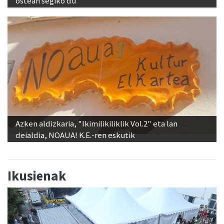
ostean segiko du
Azken aldizkaria, "Ikimilikiliklik Vol.2" eta lan
deialdia, NOAUA! K.E.-ren eskutik
Ikusienak