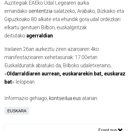
Auzitegiak EAEko Udal Legearen aurka
emandako
sententzia
salatzeko, Arabako, Bizkaiko eta
Gipuzkoako 80 alkate eta ehundik gora udal ordezkari
elkartu genituen Bilbon, euskalgintzak
deitutako
agerraldian
.
Irailaren 26an aurkeztu ziren azaroaren 4ko
manifestazioaren xehetasunak: 17:00etan
Euskaldunatik abiatuko da, Bilboko udaletxeraino,
«
Oldarraldiaren aurrean, euskararekin bat, euskaraz
bat
» lelopean.
Informazio gehiago,
kontseilua.eus
atarian.
EUSKARA
Erantzun