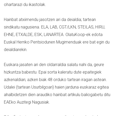
ohartarazi du ikastolak.
Hainbat atxiimendu jasotzen ari da deialdia; tartean
sindikatu nagusiena. ELA, LAB, CGT/LKN, STEILAS, HIRU,
EHNE, ETXALDE, ESK, LANARTEA. OlatuKoop-ek edota
Euskal Herriko Pentsiodunen Mugimenduak ere bat egin du
deialdiarekin.
Euskara jasaten ari den oldarraldia salatu nahi da, geure
hizkuntza babestu. Epai sorta kaleratu dute epaitegiek
azkenaldian; azken biak 48 orduko tartean iragan astean.
Udalei (tartean Usurbilgoari) haien jarduna euskaraz egitea
ahalbidetzen dien araudiko hainbat artikulu baliogabetu ditu
EAEko Auzitegi Nagusiak.