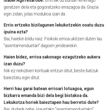
Ixabel Agirresarobe:
Errimak du buruan lehenago
geratzen dela eta gogoratzeko errazagoa da. Grazia
egin zidan, jolas modukoa izan da.
Errio ertzeko bizilagunen lekukotzekin osatu duzu
ipuina ezta?
Bai, haiekin bildu naiz. Fisikoki errioa ukitzen duten lau
"asentamenduetan" dagoen jendearekin.
Haien bidez, errioa sakonago ezagutzeko aukera
izan duzu?
Nik ez nekizkien kontuak entzun ditut, beste batzuk
baieztatu egin ditut.
Herri hau garai batean errioari lotuagoa, egun
bizkarra emanda bizi dela begi bistakoa da.
Lekukotza horiek baieztapen hau berretsi dute?
Bai, dudarik gabe. Hauetako "asentamenduetako"