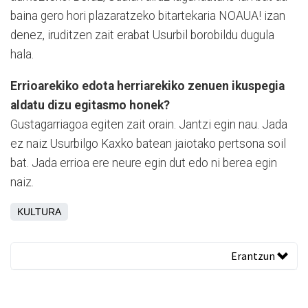
baina gero hori plazaratzeko bitartekaria NOAUA! izan
denez, iruditzen zait erabat Usurbil borobildu dugula
hala.
Errioarekiko edota herriarekiko zenuen ikuspegia
aldatu dizu egitasmo honek?
Gustagarriagoa egiten zait orain. Jantzi egin nau. Jada
ez naiz Usurbilgo Kaxko batean jaiotako pertsona soil
bat. Jada errioa ere neure egin dut edo ni berea egin
naiz.
KULTURA
Erantzun