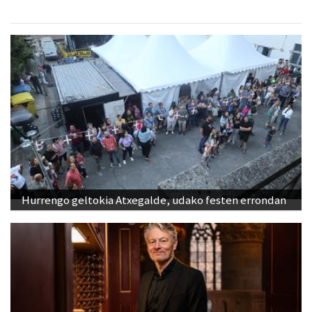
Hurrengo geltokia Atxegalde, udako festen errondan