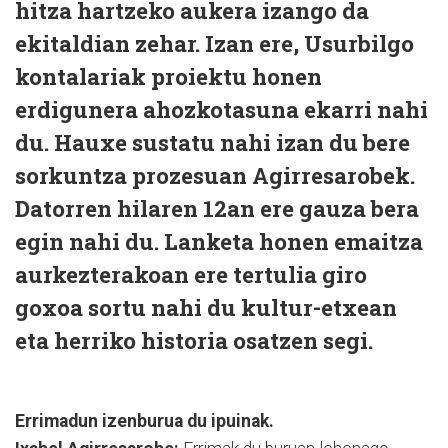
hitza hartzeko aukera izango da
ekitaldian zehar. Izan ere, Usurbilgo
kontalariak proiektu honen
erdigunera ahozkotasuna ekarri nahi
du. Hauxe sustatu nahi izan du bere
sorkuntza prozesuan Agirresarobek.
Datorren hilaren 12an ere gauza bera
egin nahi du. Lanketa honen emaitza
aurkezterakoan ere tertulia giro
goxoa sortu nahi du kultur-etxean
eta herriko historia osatzen segi.
Errimadun izenburua du ipuinak.