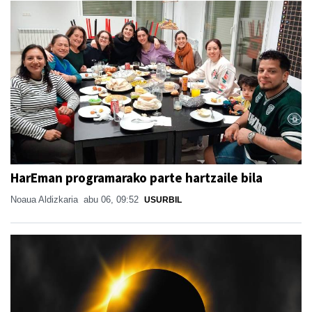
HarEman programarako parte hartzaile bila
Noaua Aldizkaria
abu 06, 09:52
USURBIL