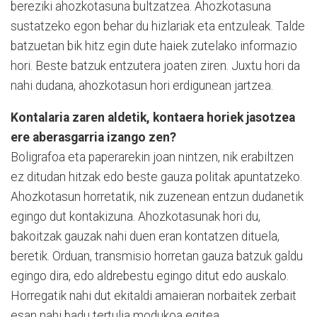
bereziki ahozkotasuna bultzatzea. Ahozkotasuna
sustatzeko egon behar du hizlariak eta entzuleak. Talde
batzuetan bik hitz egin dute haiek zutelako informazio
hori. Beste batzuk entzutera joaten ziren. Juxtu hori da
nahi dudana, ahozkotasun hori erdigunean jartzea.
Kontalaria zaren aldetik, kontaera horiek jasotzea
ere aberasgarria izango zen?
Boligrafoa eta paperarekin joan nintzen, nik erabiltzen
ez ditudan hitzak edo beste gauza politak apuntatzeko.
Ahozkotasun horretatik, nik zuzenean entzun dudanetik
egingo dut kontakizuna. Ahozkotasunak hori du,
bakoitzak gauzak nahi duen eran kontatzen dituela,
beretik. Orduan, transmisio horretan gauza batzuk galdu
egingo dira, edo aldrebestu egingo ditut edo auskalo.
Horregatik nahi dut ekitaldi amaieran norbaitek zerbait
esan nahi badu tertulia modukoa egitea.