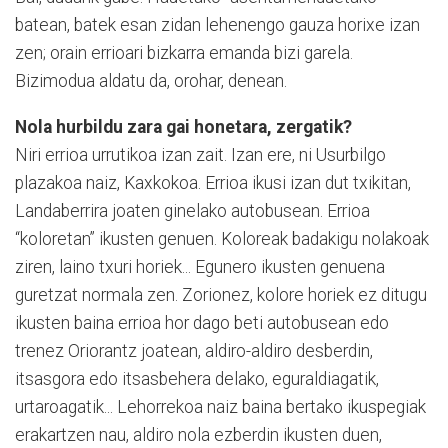
batean, batek esan zidan lehenengo gauza horixe izan
zen; orain errioari bizkarra emanda bizi garela.
Bizimodua aldatu da, orohar, denean.
Nola hurbildu zara gai honetara, zergatik?
Niri errioa urrutikoa izan zait. Izan ere, ni Usurbilgo
plazakoa naiz, Kaxkokoa. Errioa ikusi izan dut txikitan,
Landaberrira joaten ginelako autobusean. Errioa
“koloretan” ikusten genuen. Koloreak badakigu nolakoak
ziren, laino txuri horiek... Egunero ikusten genuena
guretzat normala zen. Zorionez, kolore horiek ez ditugu
ikusten baina errioa hor dago beti autobusean edo
trenez Oriorantz joatean, aldiro-aldiro desberdin,
itsasgora edo itsasbehera delako, eguraldiagatik,
urtaroagatik... Lehorrekoa naiz baina bertako ikuspegiak
erakartzen nau, aldiro nola ezberdin ikusten duen,