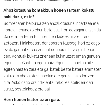
Ahozkotasuna kontakizun honen tartean kokatu
nahi duzu, ezta?
Sormenaren helburua zen ahozkotasuna indartzea eta
horrekin ehuneko ehun bete dut. Hori gozagarria izan da.
Gainera, parte hartu duten herrikideek hitz egitera
zetozen. Halakoetan, denboraren ikuspegi hori ez dago,
ez da garrantzitsua zenbat denboran hitz egin behar
den. Kontuak bukatu zirenean bukatutzat eman genuen
egonaldia. Gustura egon naiz. Egonaldi hauetan hitz
egiten hasten zara eta gai batek beste batera eramaten
zaitu eta ahozkotasunarekin ere gauza asko lortzen
dira. Asko dago oraindik entzuteko, ez soilik errioari
buruz, bestelakoez ere bai.
Herri honen historiaz ari gara.