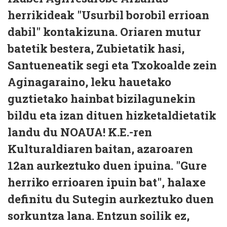
herrikideak "Usurbil borobil errioan
dabil" kontakizuna. Oriaren mutur
batetik bestera, Zubietatik hasi,
Santueneatik segi eta Txokoalde zein
Aginagaraino, leku hauetako
guztietako hainbat bizilagunekin
bildu eta izan dituen hizketaldietatik
landu du NOAUA! K.E.-ren
Kulturaldiaren baitan, azaroaren
12an aurkeztuko duen ipuina. "Gure
herriko errioaren ipuin bat", halaxe
definitu du Sutegin aurkeztuko duen
sorkuntza lana. Entzun soilik ez,