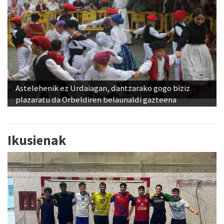
Astelehenik ez Urdaiagan, dantzarako gogo biziz
plazaratu da Orbeldiren belaunaldi gazteena
Ikusienak