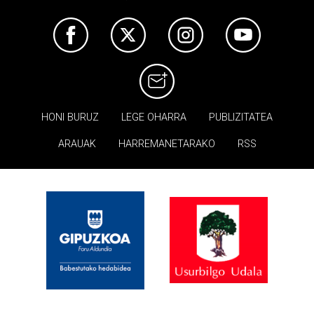
HONI BURUZ
LEGE OHARRA
PUBLIZITATEA
ARAUAK
HARREMANETARAKO
RSS