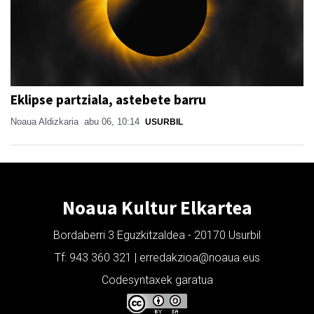
Eklipse partziala, astebete barru
Noaua Aldizkaria
abu 06, 10:14
USURBIL
Noaua Kultur Elkartea
Bordaberri 3 Eguzkitzaldea - 20170 Usurbil
Tf: 943 360 321 | erredakzioa@noaua.eus
Codesyntaxek garatua