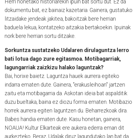
Herri honetako historiarekin ipuin bat sortu dut. Ez da
dokumentu bat, ez bainaiz kazetaria. Gainera, gustatuko
litzaidake jendeak jakitea, bakoitzak bere herrian
baduela lekua, kontatzeko aitzakia bertakoekin. Ipuinak
nork bere herrian sortu ditzake.
Sorkuntza sustatzeko Udalaren dirulaguntza lerro
bati lotua dago zure egitasmoa. Motibagarriak,
lagungarriak zaizkizu halako laguntzak?
Bai, horixe baietz. Laguntza hauek aurrera egiteko
indarra ematen dute. Gainera, "erakusleihoan" jartzen
zaitu eta motibagarria da. Askotan ideia bat aspalditik
duzu bueltaka, baina ez diozu forma ematen. Motibazio
horrek aurrera egiten laguntzen du. Beharrezkoak dira.
Babes handia ematen dute. Kasu honetan, gainera,
NOAUA! Kultur Elkarteak ere aukera ederra eman dit
aurkezteko. Beraz, Udalak diruz lagundutako lan bat da