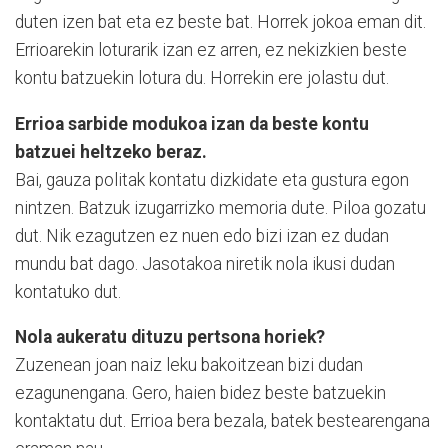
duten izen bat eta ez beste bat. Horrek jokoa eman dit.
Errioarekin loturarik izan ez arren, ez nekizkien beste
kontu batzuekin lotura du. Horrekin ere jolastu dut.
Errioa sarbide modukoa izan da beste kontu
batzuei heltzeko beraz.
Bai, gauza politak kontatu dizkidate eta gustura egon
nintzen. Batzuk izugarrizko memoria dute. Piloa gozatu
dut. Nik ezagutzen ez nuen edo bizi izan ez dudan
mundu bat dago. Jasotakoa niretik nola ikusi dudan
kontatuko dut.
Nola aukeratu dituzu pertsona horiek?
Zuzenean joan naiz leku bakoitzean bizi dudan
ezagunengana. Gero, haien bidez beste batzuekin
kontaktatu dut. Errioa bera bezala, batek bestearengana