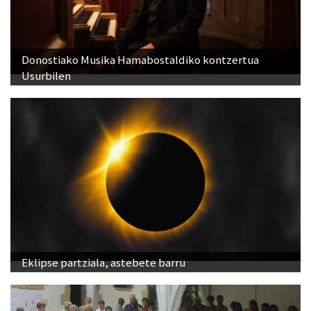
Donostiako Musika Hamabostaldiko kontzertua
Usurbilen
Eklipse partziala, astebete barru