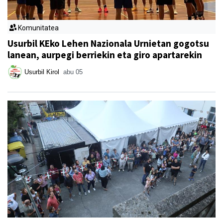
Komunitatea
Usurbil KEko Lehen Nazionala Urnietan gogotsu
lanean, aurpegi berriekin eta giro apartarekin
Usurbil Kirol
abu 05