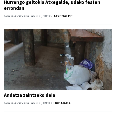
Hurrengo geltokia Atxegalde, udako festen
errondan
Noaua Aldizkaria
abu 06, 10:36
ATXEGALDE
Andatza zaintzeko deia
Noaua Aldizkaria
abu 06, 09:00
URDAIAGA