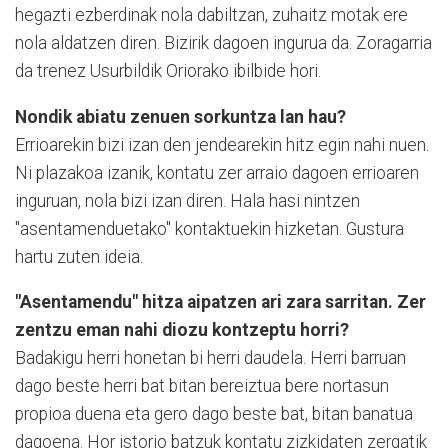
hegazti ezberdinak nola dabiltzan, zuhaitz motak ere
nola aldatzen diren. Bizirik dagoen ingurua da. Zoragarria
da trenez Usurbildik Oriorako ibilbide hori.
Nondik abiatu zenuen sorkuntza lan hau?
Errioarekin bizi izan den jendearekin hitz egin nahi nuen.
Ni plazakoa izanik, kontatu zer arraio dagoen errioaren
inguruan, nola bizi izan diren. Hala hasi nintzen
"asentamenduetako" kontaktuekin hizketan. Gustura
hartu zuten ideia.
"Asentamendu" hitza aipatzen ari zara sarritan. Zer
zentzu eman nahi diozu kontzeptu horri?
Badakigu herri honetan bi herri daudela. Herri barruan
dago beste herri bat bitan bereiztua bere nortasun
propioa duena eta gero dago beste bat, bitan banatua
dagoena. Hor istorio batzuk kontatu zizkidaten zergatik