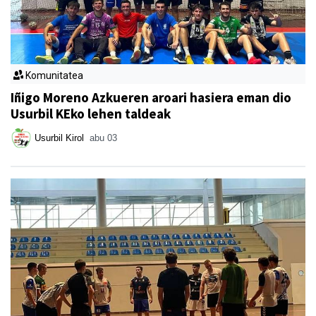
Komunitatea
Iñigo Moreno Azkueren aroari hasiera eman dio
Usurbil KEko lehen taldeak
Usurbil Kirol
abu 03