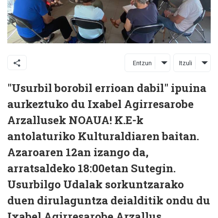
Entzun
Itzuli
"Usurbil borobil errioan dabil" ipuina
aurkeztuko du Ixabel Agirresarobe
Arzallusek NOAUA! K.E-k
antolaturiko Kulturaldiaren baitan.
Azaroaren 12an izango da,
arratsaldeko 18:00etan Sutegin.
Usurbilgo Udalak sorkuntzarako
duen dirulaguntza deialditik ondu du
Ixabel Agirresarobe Arzallus