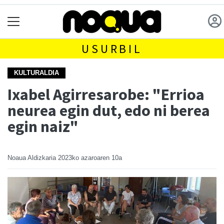
USURBIL
KULTURALDIA
Ixabel Agirresarobe: "Errioa
neurea egin dut, edo ni berea
egin naiz"
Noaua Aldizkaria
2023ko azaroaren 10a