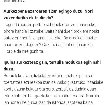
eraman nau.
Aurkezpena azaroaren 12an egingo duzu. Nori
zuzenduriko ekitaldia da?
Lagundu nauten pertsona horiek etortzea nahi nuke,
ohore handia litzateke. Baita nahi duen orok ere noski,
batez ere non bizi garen jakiteko. Ba al dakigu bazter
hauetan zer dagoen? Gozatu nahi dut dugunarekin.
Horixe da nire gonbita.
Ipuina aurkezteaz gain, tertulia modukoa egin nahi
duzu.
Beraiek kontatu dizkidaten istorio guztiak ipuinean
txertatzea ezinezkoa izan da. Asko gustatuko litzaidake
kontakizuna bukatu eta gero, zerbait ez dudala esan
edo konturen bat gaizki kontatu badut esatea. Sormen
lan honen helburua izan da istorioa jasotzea baina