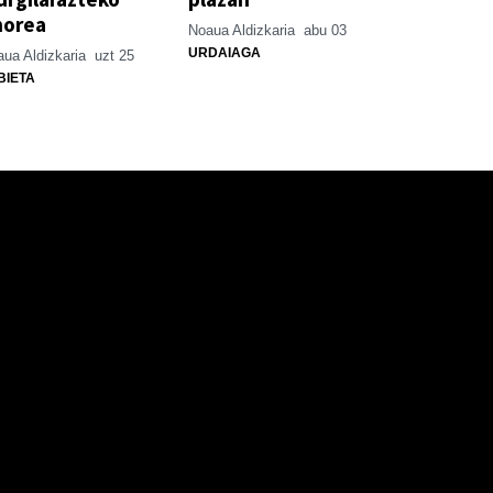
horea
Noaua Aldizkaria
abu 03
URDAIAGA
ua Aldizkaria
uzt 25
BIETA