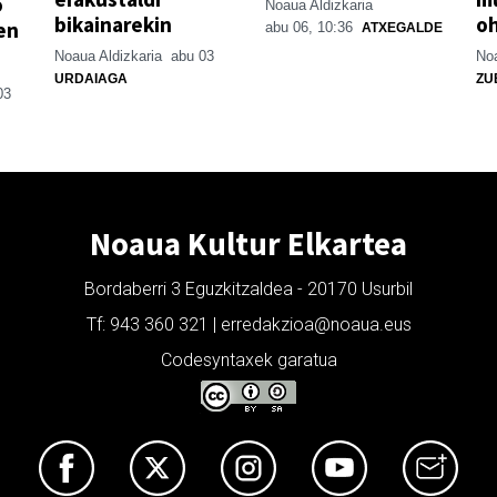
o
Noaua Aldizkaria
bikainarekin
o
en
abu 06, 10:36
ATXEGALDE
Noaua Aldizkaria
abu 03
Noa
URDAIAGA
ZU
03
Noaua Kultur Elkartea
Bordaberri 3 Eguzkitzaldea - 20170 Usurbil
Tf: 943 360 321 | erredakzioa@noaua.eus
Codesyntaxek garatua