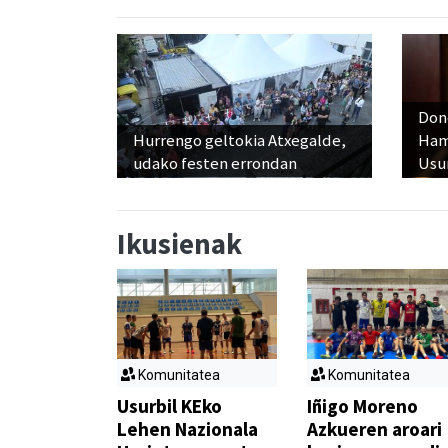
Don
Hurrengo geltokia Atxegalde,
Ham
udako festen errondan
Usu
Ikusienak
Komunitatea
Komunitatea
Usurbil KEko
Iñigo Moreno
Lehen Nazionala
Azkueren aroari