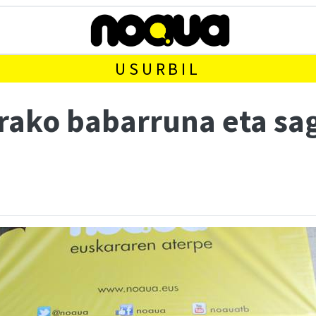
USURBIL
rako babarruna eta sa