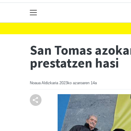
San Tomas azoka
prestatzen hasi
Noaua Aldizkaria
2023ko azaroaren 14a