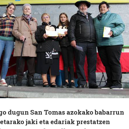
go dugun San Tomas azokako babarrun
etarako jaki eta edariak prestatzen