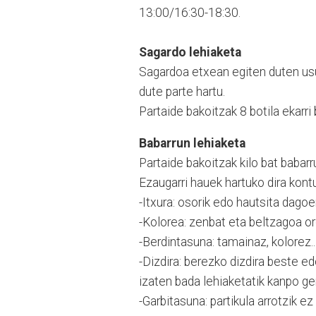
13:00/16:30-18:30.
Sagardo lehiaketa
Sagardoa etxean egiten duten usu
dute parte hartu.
Partaide bakoitzak 8 botila ekarri
Babarrun lehiaketa
Partaide bakoitzak kilo bat babarr
Ezaugarri hauek hartuko dira kont
-Itxura: osorik edo hautsita dagoen
-Kolorea: zenbat eta beltzagoa o
-Berdintasuna: tamainaz, kolorez..
-Dizdira: berezko dizdira beste edo
izaten bada lehiaketatik kanpo ge
-Garbitasuna: partikula arrotzik ez