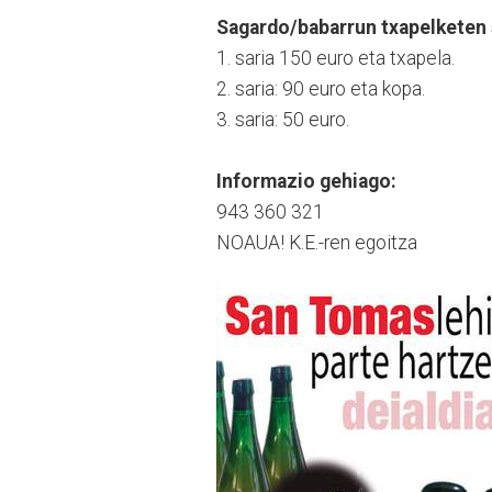
Sagardo/babarrun txapelketen 
1. saria 150 euro eta txapela.
2. saria: 90 euro eta kopa.
3. saria: 50 euro.
Informazio gehiago:
943 360 321
NOAUA! K.E.-ren egoitza