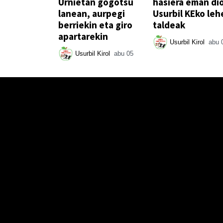
Urnietan gogotsu
hasiera eman di
lanean, aurpegi
Usurbil KEko leh
berriekin eta giro
taldeak
apartarekin
Usurbil Kirol
abu 
Usurbil Kirol
abu 05