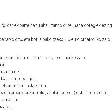
rbildarrek parte hartu ahal izango dute. Sagardotegiek ezin
 beharko ditu, eta botila bakoitzeko 1,5 euro ordainduko zaio.
un ekarri behar du eta 12 euro ordainduko zaio.
uan:
, zimurrak...
rduan eta hobeagoa.
. elkarren berdinak izatea.
zein produkturekin (olio, abrilantadore...) estali edo aldatua
ratuko da.
 izatea.