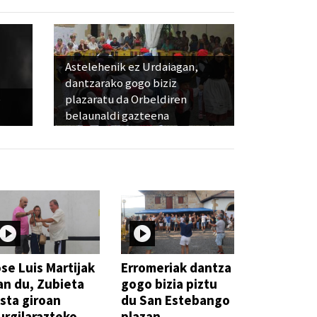
Astelehenik ez Urdaiagan,
dantzarako gogo biziz
e
plazaratu da Orbeldiren
belaunaldi gazteena
se Luis Martijak
Erromeriak dantza
an du, Zubieta
gogo bizia piztu
sta giroan
du San Estebango
rgilarazteko
plazan