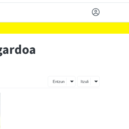
gardoa
Entzun
Itzuli