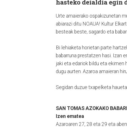
hasteko deialdia egin
Urte amaierako ospakizunetan mu
abiarazi ditu NOAUA! Kultur Elkar
besteak beste, sagardo eta babar
Bi lehiaketa horietan parte hart
babarruna prestatzen hasi. Izan er
jaki eta edariok bildu eta ekimen
dugu aurten. Azaroa amaieran hiru
Segidan duzue txapelketa hauetan
SAN TOMAS AZOKAKO BABAR
Izen ematea
Azaroaren 27, 28 eta 29 eta aben