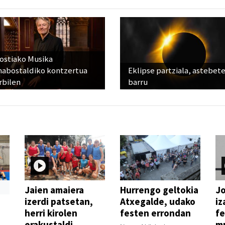
ostiako Musika
abostaldiko kontzertua
Eklipse partziala, astebet
rbilen
barru
Jaien amaiera
Hurrengo geltokia
Jo
izerdi patsetan,
Atxegalde, udako
iz
herri kirolen
festen errondan
fe
erakustaldi
mu