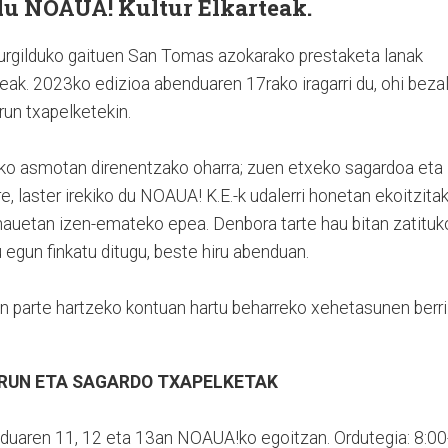
 du NOAUA! Kultur Elkarteak.
rgilduko gaituen San Tomas azokarako prestaketa lanak
teak. 2023ko edizioa abenduaren 17rako iragarri du, ohi bezal
run txapelketekin.
zeko asmotan direnentzako oharra; zuen etxeko sagardoa eta
e, laster irekiko du NOAUA! K.E.-k udalerri honetan ekoitzita
 hauetan izen-emateko epea. Denbora tarte hau bitan zatituk
 egun finkatu ditugu, beste hiru abenduan.
 parte hartzeko kontuan hartu beharreko xehetasunen berri
RUN ETA SAGARDO TXAPELKETAK
duaren 11, 12 eta 13an NOAUA!ko egoitzan. Ordutegia: 8:00