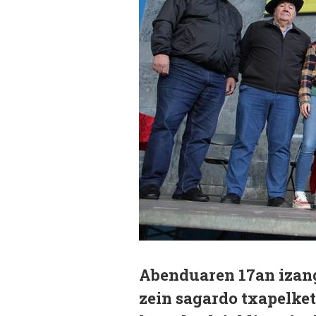
Abenduaren 17an izan
zein sagardo txapelket