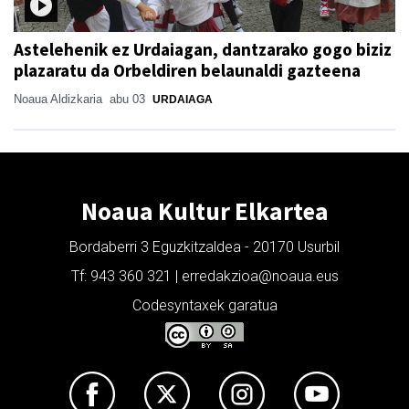
Astelehenik ez Urdaiagan, dantzarako gogo biziz
plazaratu da Orbeldiren belaunaldi gazteena
Noaua Aldizkaria
abu 03
URDAIAGA
Noaua Kultur Elkartea
Bordaberri 3 Eguzkitzaldea - 20170 Usurbil
Tf: 943 360 321 | erredakzioa@noaua.eus
Codesyntaxek garatua