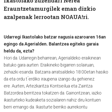
Ikastolako zuzendari Nerea
Erauntzetamurgilek eman dizkio
azalpenak lerrootan NOAUA!ri.
Udarregi Ikastolako batzar nagusia azaroaren 16an
egingo da Agerialden. Balantzea egiteko garaia
heldu da, ezta?
Hori da. Udarregin beharrean, Agerialdeko eraikinean
batuko gara aurten. Eraikineko bigarren solairuan,
zehazki esanda. Batzarra arratsaldeko 18:00etan hasiko
da eta ordu t ́erdiko iraupena izango du gehienez
ere. Aurten, Artezkaritza Kontseilua eta Zaintza
Batzordea berritzea tokatzen da. Gainontzean, iazko
ikasturteko kudeaketa sozialaren nahiz diru kontuen
berri emango da. Ikasturte berriko aurrekontu