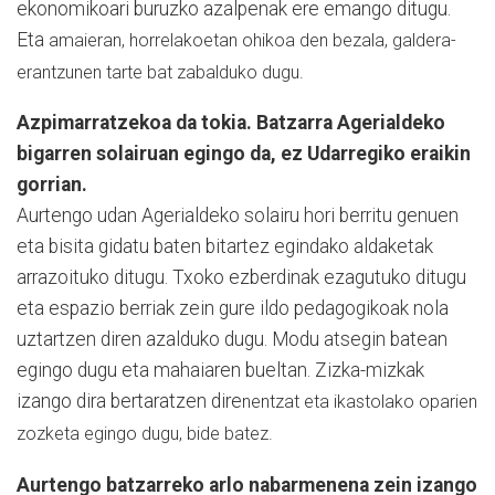
ekonomikoari buruzko azalpenak ere emango ditugu.
Eta
amaieran, horrelakoetan ohikoa den bezala, galdera-
erantzunen tarte bat zabalduko dugu.
Azpimarratzekoa da tokia. Batzarra Agerialdeko
bigarren solairuan egingo da, ez Udarregiko eraikin
gorrian.
Aurtengo udan Agerialdeko solairu hori berritu genuen
eta bisita gidatu baten bitartez egindako aldaketak
arrazoituko ditugu. Txoko ezberdinak ezagutuko ditugu
eta espazio berriak zein gure ildo pedagogikoak nola
uztartzen diren azalduko dugu. Modu atsegin batean
egingo dugu eta mahaiaren bueltan. Zizka-mizkak
izango dira bertaratzen dire
nentzat eta ikastolako oparien
zozketa egingo dugu, bide batez.
Aurtengo batzarreko arlo nabarmenena zein izango