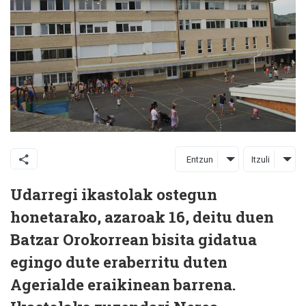
Entzun
Itzuli
Udarregi ikastolak ostegun
honetarako, azaroak 16, deitu duen
Batzar Orokorrean bisita gidatua
egingo dute eraberritu duten
Agerialde eraikinean barrena.