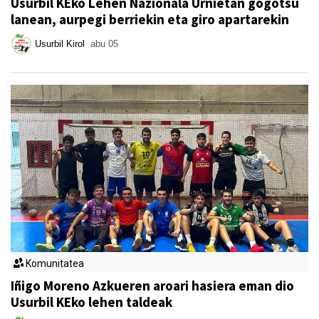
Usurbil KEko Lehen Nazionala Urnietan gogotsu
lanean, aurpegi berriekin eta giro apartarekin
Usurbil Kirol
abu 05
Komunitatea
Iñigo Moreno Azkueren aroari hasiera eman dio
Usurbil KEko lehen taldeak