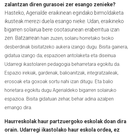
zalantzan diren gurasoei zer esango zenieke?
Hasteko, Agerialde eraikinean egindako birmoldaketa
ikusteak merezi duela esango nieke. Udan, eraikineko
bigarren solairua bere osotasunean eraberritua izan
zen. Batzarrean
hain zuzen, solairu horretako txoko
desberdinak bisitatzeko aukera izango dugu. Bisita gainera,
gidatua izango da; espazioen antolaketa eta diseinua
Udarregi ikastolaren pedagogia beharretara egokitu da.
Espazio irekiak, gardenak, balioanitzak, integratzaileak,
erosoak eta goxoak sortu nahi izan ditugu. Eta balio
horietara egokitu dugu Agerialdeko bigarren solairuko
espazioa. Bisita gidatuan zehar, behar adina azalpen
emango dira.
Haurreskolak haur partzuergoko eskolak doan dira
orain. Udarregi ikastolako haur eskola ordea, ez