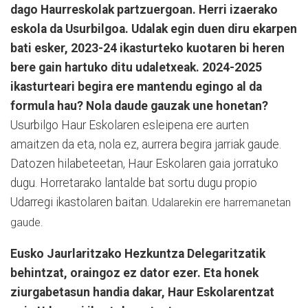
dago Haurreskolak partzuergoan. Herri izaerako
eskola da Usurbilgoa. Udalak egin duen diru ekarpen
bati esker, 2023-24 ikasturteko kuotaren bi heren
bere gain hartuko ditu udaletxeak. 2024-2025
ikasturteari begira ere mantendu egingo al da
formula hau? Nola daude gauzak une honetan?
Usurbilgo Haur Eskolaren esleipena ere aurten
amaitzen da eta, nola ez, aurrera begira jarriak gaude.
Datozen hilabeteetan, Haur Eskolaren gaia jorratuko
dugu. Horretarako lantalde bat sortu dugu propio
Udarregi ikastolaren baitan.
Udalarekin ere harremanetan
gaude.
Eusko Jaurlaritzako Hezkuntza Delegaritzatik
behintzat, oraingoz ez dator ezer. Eta honek
ziurgabetasun handia dakar, Haur Eskolarentzat