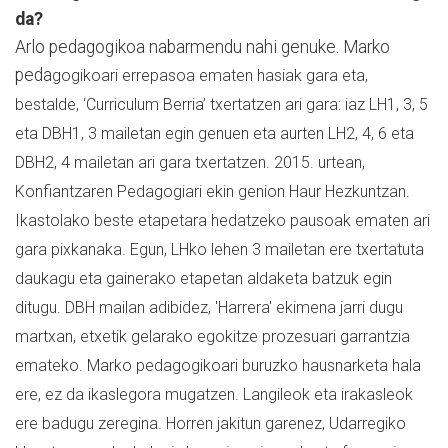
da?
Arlo pedagogikoa nabarmendu nahi genuke. Marko
peda
gogikoari errepasoa ematen hasiak gara eta,
bestalde, ‘Curriculum Berria’ txertatzen ari gara: iaz LH1, 3, 5
eta DBH1, 3 mailetan egin genuen eta aurten LH2, 4, 6 eta
DBH2, 4 mailetan ari gara txertatzen.
2015. urtean,
Konfiantzaren Pedagogiari ekin genion Haur Hezkuntzan.
Ikastolako beste etapetara hedatzeko pausoak ematen ari
gara pixkanaka. Egun, LHko lehen 3 mailetan ere txertatuta
daukagu eta gainerako etapetan aldaketa batzuk egin
ditugu. DBH mailan adibidez, 'Harrera' ekimena jarri dugu
martxan, etxetik gelarako egokitze prozesuari garrantzia
emateko.
Marko pedagogikoari buruzko hausnarketa hala
ere, ez da ikaslegora mugatzen. Langileok eta irakasleok
ere badugu zeregina. Horren jakitun garenez, Udarregiko