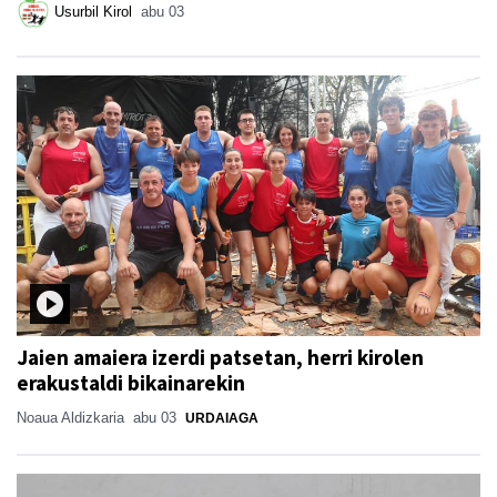
Usurbil Kirol
abu 03
Jaien amaiera izerdi patsetan, herri kirolen
erakustaldi bikainarekin
Noaua Aldizkaria
abu 03
URDAIAGA