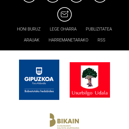
HONI BURUZ
LEGE OHARRA
PUBLIZITATEA
ARAUAK
HARREMANETARAKO
RSS