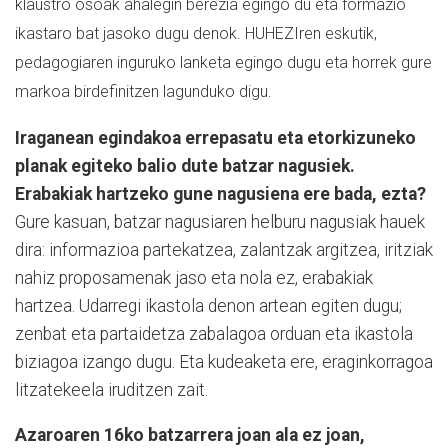
klaustro osoak ahalegin berezia egingo du eta formazio
ikastaro bat jasoko dugu denok. HUHEZIren eskutik,
pedagogiaren inguruko lanketa egingo dugu eta horrek gure
markoa birdefinitzen lagunduko digu.
Iraganean egindakoa errepasatu eta etorkizuneko
planak egiteko balio dute batzar nagusiek.
Erabakiak hartzeko gune nagusiena ere bada, ezta?
Gure kasuan, batzar nagusiaren helburu nagusiak hauek
dira: informazioa partekatzea, zalantzak argitzea, iritziak
nahiz proposamenak jaso eta nola ez, erabakiak
hartzea. Udarregi ikastola denon artean egiten dugu;
zenbat eta partaidetza zabalagoa orduan eta ikastola
biziagoa izango dugu. Eta kudeaketa ere, eraginkorragoa
litzatekeela iruditzen zait.
Azaroaren 16ko batzarrera joan ala ez joan,