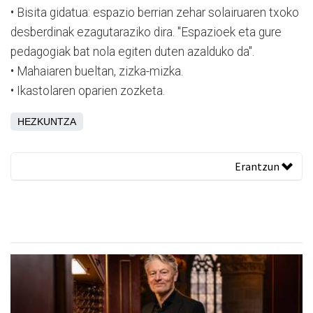
• Bisita gidatua: espazio berrian zehar solairuaren txoko
desberdinak ezagutaraziko dira. "Espazioek eta gure
pedagogiak bat nola egiten duten azalduko da".
• Mahaiaren bueltan, zizka-mizka.
• Ikastolaren oparien zozketa.
HEZKUNTZA
Erantzun