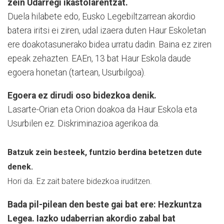
zein Udarregi ikastolarentzat.
Duela hilabete edo, Eusko Legebiltzarrean akordio
batera iritsi ei ziren, udal izaera duten Haur Eskoletan
ere doakotasunerako bidea urratu dadin. Baina ez ziren
epeak zehazten. EAEn, 13 bat Haur Eskola daude
egoera honetan (tartean, Usurbilgoa).
Egoera ez dirudi oso bidezkoa denik.
Lasarte-Orian eta Orion doakoa da Haur Eskola eta
Usurbilen ez. Diskriminazioa agerikoa da.
Batzuk zein besteek, funtzio berdina betetzen dute
denek.
Hori da. Ez zait batere bidezkoa iruditzen.
Bada pil-pilean den beste gai bat ere: Hezkuntza
Legea. Iazko udaberrian akordio zabal bat