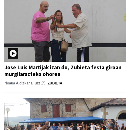
Jose Luis Martijak izan du, Zubieta festa giroan
murgilarazteko ohorea
Noaua Aldizkaria
uzt 25
ZUBIETA