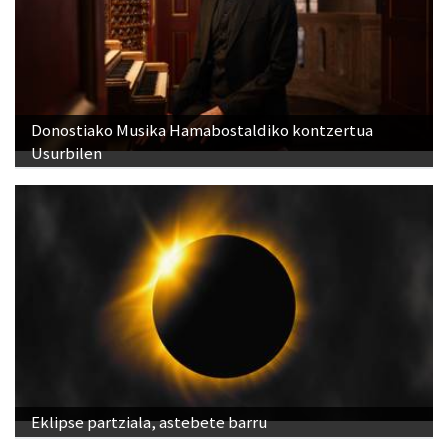
Donostiako Musika Hamabostaldiko kontzertua
Usurbilen
Eklipse partziala, astebete barru