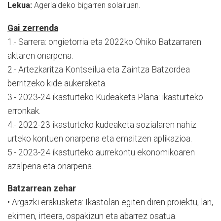
Lekua:
Agerialdeko bigarren solairuan.
Gai zerrenda
1.- Sarrera: ongietorria eta 2022ko Ohiko Batzarraren
aktaren onarpena.
2.- Artezkaritza Kontseilua eta Zaintza Batzordea
berritzeko kide aukeraketa.
3.- 2023-24 ikasturteko Kudeaketa Plana: ikasturteko
erronkak.
4.- 2022-23 ikasturteko kudeaketa sozialaren nahiz
urteko kontuen onarpena eta emaitzen aplikazioa.
5.- 2023-24 ikasturteko aurrekontu ekonomikoaren
azalpena eta onarpena.
Batzarrean zehar
• Argazki erakusketa: Ikastolan egiten diren proiektu, lan,
ekimen, irteera, ospakizun eta abarrez osatua.