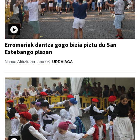
Erromeriak dantza gogo bizia piztu du San
Estebango plazan
Noaua Aldizkaria
abu 03
URDAIAGA