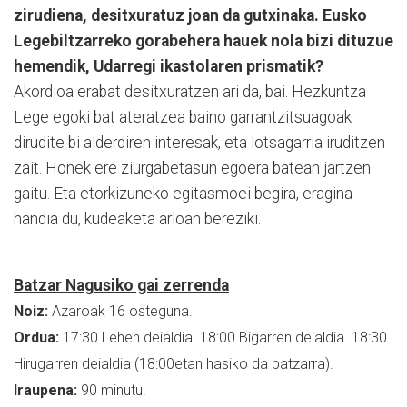
zirudiena, desitxuratuz joan da gutxinaka. Eusko
Legebiltzarreko gorabehera hauek nola bizi dituzue
hemendik, Udarregi ikastolaren prismatik?
Akordioa erabat desitxuratzen ari da, bai. Hezkuntza
Lege egoki bat ateratzea baino garrantzitsuagoak
dirudite bi alderdiren interesak, eta lotsagarria iruditzen
zait. Honek ere ziurgabetasun egoera batean jartzen
gaitu. Eta etorkizuneko egitasmoei begira, eragina
handia du, kudeaketa arloan bereziki.
Batzar Nagusiko gai zerrenda
Noiz:
Azaroak 16 osteguna.
Ordua:
17:30 Lehen deialdia. 18:00 Bigarren deialdia. 18:30
Hirugarren deialdia (18:00etan hasiko da batzarra).
Iraupena:
90 minutu.