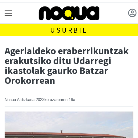
USURBIL
Agerialdeko eraberrikuntzak
erakutsiko ditu Udarregi
ikastolak gaurko Batzar
Orokorrean
Noaua Aldizkaria
2023ko azaroaren 16a