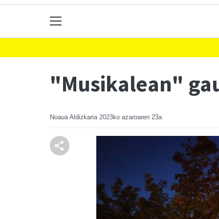
"Musikalean" gau
Noaua Aldizkaria
2023ko azaroaren 23a