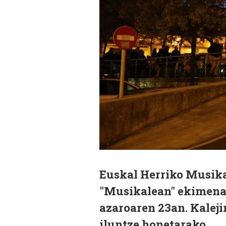
Euskal Herriko Musika
"Musikalean" ekimenar
azaroaren 23an. Kaleji
iluntze honetarako.