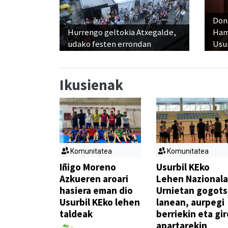
Don
Hurrengo geltokia Atxegalde,
Ham
udako festen errondan
Usu
Ikusienak
Komunitatea
Komunitatea
Iñigo Moreno
Usurbil KEko
Azkueren aroari
Lehen Nazionala
hasiera eman dio
Urnietan gogot
Usurbil KEko lehen
lanean, aurpegi
taldeak
berriekin eta gir
apartarekin