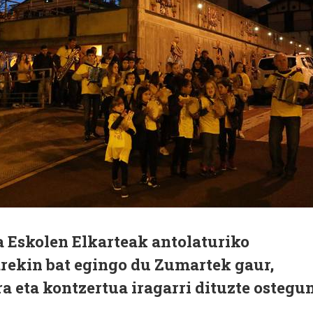
 Eskolen Elkarteak antolaturiko
ekin bat egingo du Zumartek gaur,
ra eta kontzertua iragarri dituzte ostegu