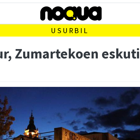
USURBIL
r, Zumartekoen eskut