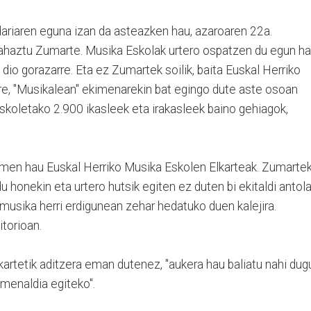
dariaren eguna izan da asteazken hau, azaroaren 22a.
 ahaztu Zumarte. Musika Eskolak urtero ospatzen du egun ha
io gorazarre. Eta ez Zumartek soilik, baita Euskal Herriko
ere, "Musikalean" ekimenarekin bat egingo dute aste osoan
skoletako 2.900 ikasleek eta irakasleek baino gehiagok,
men hau Euskal Herriko Musika Eskolen Elkarteak. Zumartek
 honekin eta urtero hutsik egiten ez duten bi ekitaldi antol
, musika herri erdigunean zehar hedatuko duen kalejira.
torioan.
artetik aditzera eman dutenez, "aukera hau baliatu nahi dug
enaldia egiteko".