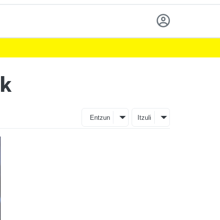
ik
Entzun
Itzuli