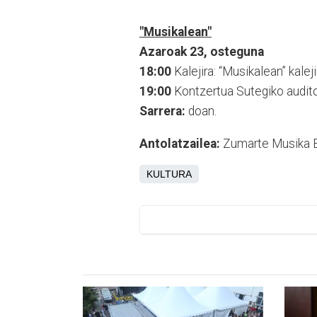
"Musikalean"
Azaroak 23, osteguna
18:00
Kalejira: “Musikalean” kalej
19:00
Kontzertua Sutegiko audito
Sarrera:
doan.
Antolatzailea:
Zumarte Musika E
KULTURA