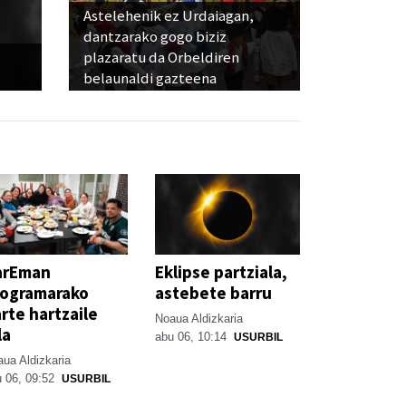
Astelehenik ez Urdaiagan,
dantzarako gogo biziz
e
plazaratu da Orbeldiren
belaunaldi gazteena
arEman
Eklipse partziala,
rogramarako
astebete barru
rte hartzaile
Noaua Aldizkaria
la
abu 06, 10:14
USURBIL
ua Aldizkaria
 06, 09:52
USURBIL