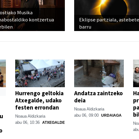
ostiako Musika
abostaldiko kontzertua
Eklipse partziala, astebet
rbilen
barru
Hurrengo geltokia
Andatza zaintzeko
H
Atxegalde, udako
deia
p
festen errondan
pa
Noaua Aldizkaria
bi
su
abu 06, 09:00
URDAIAGA
Noaua Aldizkaria
abu 06, 10:36
ATXEGALDE
Noa
o
abu