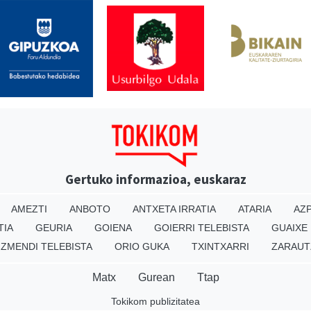
Gertuko informazioa, euskaraz
AMEZTI
ANBOTO
ANTXETA IRRATIA
ATARIA
AZP
TIA
GEURIA
GOIENA
GOIERRI TELEBISTA
GUAIXE
IZMENDI TELEBISTA
ORIO GUKA
TXINTXARRI
ZARAUT
Matx
Gurean
Ttap
Tokikom publizitatea