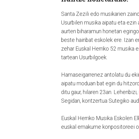
Santa Zezili edo musikarien zain
Usurbilen musika aipatu eta ezin
aurten biharamun honetan egingo d
beste hainbat eskolek ere. Izan 
zehar Euskal Herriko 52 musika e
tartean Usurbilgoek.
Hamaseigarrenez antolatu du eki
aipatu moduan bat egin du hitzordu
ditu gaur, hilaren 23an. Lehenbizi
Segidan, kontzertua Sutegiko audi
Euskal Herriko Musika Eskolen Elk
euskal emakume konpositoreei om