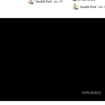
Usurbil Kirol
abu 03
Usurbil Kirol
abu 
HONI BURUZ