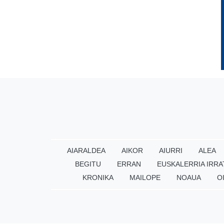
AIARALDEA
AIKOR
AIURRI
ALEA
BEGITU
ERRAN
EUSKALERRIA IRRA
KRONIKA
MAILOPE
NOAUA
O