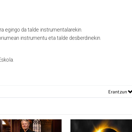
ira egingo da talde instrumentalarekin.
riumean instrumentu eta talde desberdinekin.
skola.
Erantzun