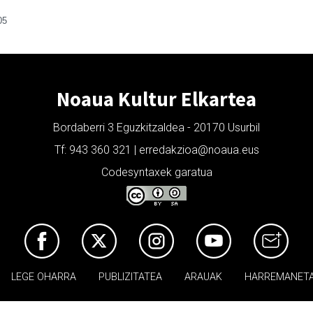
05
Noaua Kultur Elkartea
Bordaberri 3 Eguzkitzaldea - 20170 Usurbil
Tf: 943 360 321 | erredakzioa@noaua.eus
Codesyntaxek garatua
LEGE OHARRA
PUBLIZITATEA
ARAUAK
HARREMANET