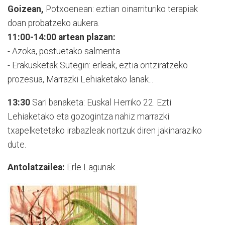
Goizean,
Potxoenean: eztian oinarrituriko terapiak
doan probatzeko aukera.
11:00-14:00 artean plazan:
- Azoka, postuetako salmenta.
- Erakusketak Sutegin: erleak, eztia ontziratzeko
prozesua, Marrazki Lehiaketako lanak...
13:30
Sari banaketa: Euskal Herriko 22. Ezti
Lehiaketako eta gozogintza nahiz marrazki
txapelketetako irabazleak nortzuk diren jakinaraziko
dute.
Antolatzailea:
Erle Lagunak.