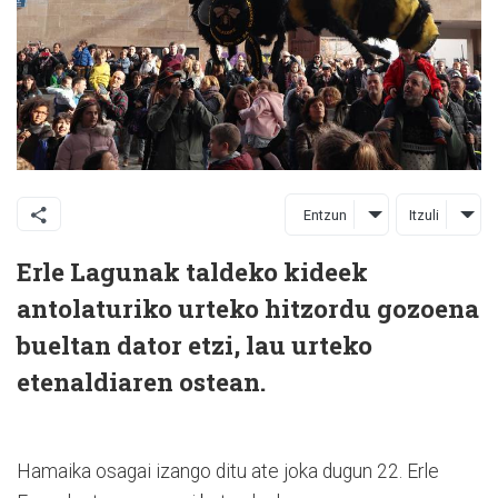
Entzun
Itzuli
Erle Lagunak taldeko kideek
antolaturiko urteko hitzordu gozoena
bueltan dator etzi, lau urteko
etenaldiaren ostean.
Hamaika osagai izango ditu ate joka dugun 22. Erle