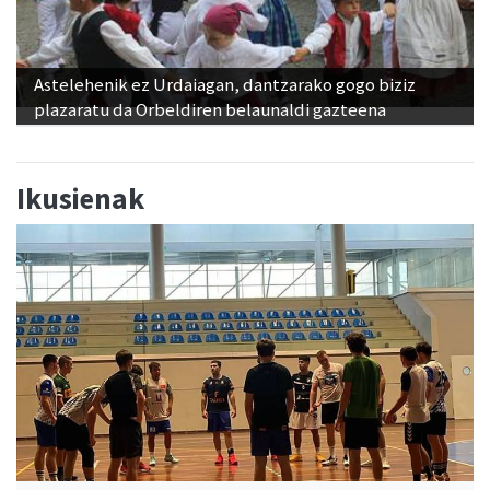
Astelehenik ez Urdaiagan, dantzarako gogo biziz
plazaratu da Orbeldiren belaunaldi gazteena
Ikusienak