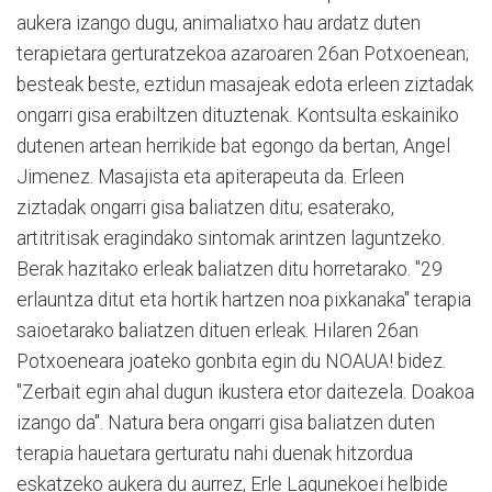
aukera izango dugu, animaliatxo hau ardatz duten
terapietara gerturatzekoa azaroaren 26an Potxoenean;
besteak beste, eztidun masajeak edota erleen ziztadak
ongarri gisa erabiltzen dituztenak. Kontsulta eskainiko
dutenen artean herrikide bat egongo da bertan, Angel
Jimenez. Masajista eta apiterapeuta da. Erleen
ziztadak ongarri gisa baliatzen ditu; esaterako,
artitritisak eragindako sintomak arintzen laguntzeko.
Berak hazitako erleak baliatzen ditu horretarako. "29
erlauntza ditut eta hortik hartzen noa pixkanaka" terapia
saioetarako baliatzen dituen erleak. Hilaren 26an
Potxoeneara joateko gonbita egin du NOAUA! bidez.
"Zerbait egin ahal dugun ikustera etor daitezela. Doakoa
izango da". Natura bera ongarri gisa baliatzen duten
terapia hauetara gerturatu nahi duenak hitzordua
eskatzeko aukera du aurrez, Erle Lagunekoei helbide