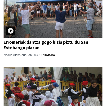
Erromeriak dantza gogo bizia piztu du San
Estebango plazan
Noaua Aldizkaria
abu 03
URDAIAGA