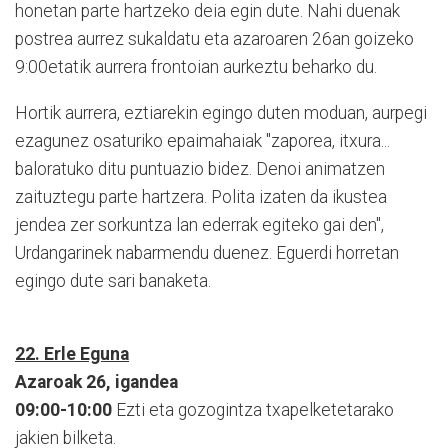
honetan parte hartzeko deia egin dute. Nahi duenak
postrea aurrez sukaldatu eta azaroaren 26an goizeko
9:00etatik aurrera frontoian aurkeztu beharko du.
Hortik aurrera, eztiarekin egingo duten moduan, aurpegi
ezagunez osaturiko epaimahaiak "zaporea, itxura...
baloratuko ditu puntuazio bidez. Denoi animatzen
zaituztegu parte hartzera. Polita izaten da ikustea
jendea zer sorkuntza lan ederrak egiteko gai den",
Urdangarinek nabarmendu duenez. Eguerdi horretan
egingo dute sari banaketa.
22. Erle Eguna
Azaroak 26, igandea
09:00-10:00
Ezti eta gozogintza txapelketetarako
jakien bilketa.