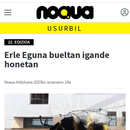
USURBIL
22. EDIZIOA
Erle Eguna bueltan igande
honetan
Noaua Aldizkaria
2023ko azaroaren 24a