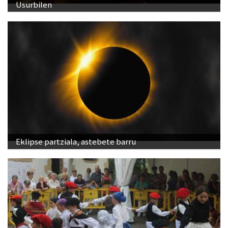
Usurbilen
Eklipse partziala, astebete barru