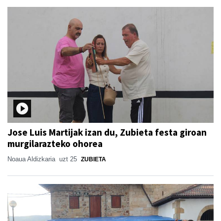
Jose Luis Martijak izan du, Zubieta festa giroan
murgilarazteko ohorea
Noaua Aldizkaria
uzt 25
ZUBIETA