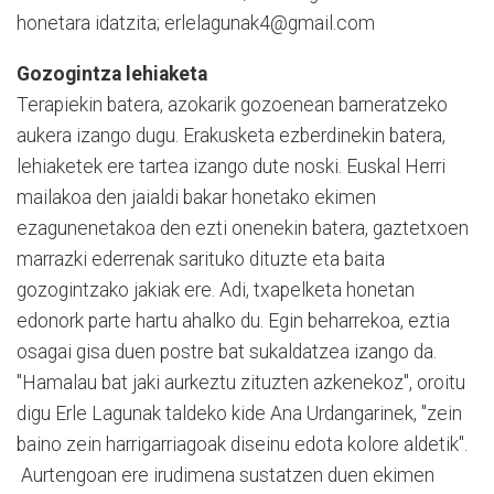
honetara idatzita; erlelagunak4@gmail.com
Gozogintza lehiaketa
Terapiekin batera, azokarik gozoenean barneratzeko
aukera izango dugu. Erakusketa ezberdinekin batera,
lehiaketek ere tartea izango dute noski. Euskal Herri
mailakoa den jaialdi bakar honetako ekimen
ezagunenetakoa den ezti onenekin batera, gaztetxoen
marrazki ederrenak sarituko dituzte eta baita
gozogintzako jakiak ere. Adi, txapelketa honetan
edonork parte hartu ahalko du. Egin beharrekoa, eztia
osagai gisa duen postre bat sukaldatzea izango da.
"Hamalau bat jaki aurkeztu zituzten azkenekoz", oroitu
digu Erle Lagunak taldeko kide Ana Urdangarinek, "zein
baino zein harrigarriagoak diseinu edota kolore aldetik".
Aurtengoan ere irudimena sustatzen duen ekimen