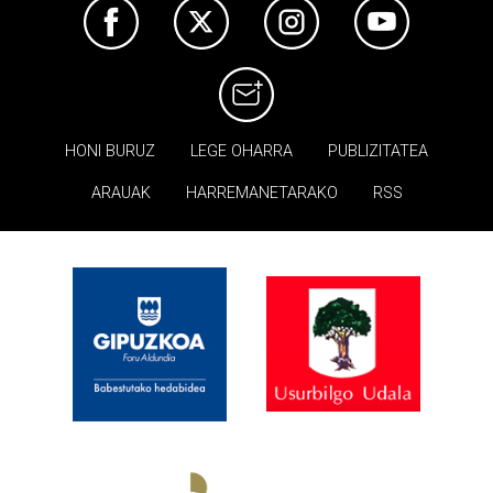
HONI BURUZ
LEGE OHARRA
PUBLIZITATEA
ARAUAK
HARREMANETARAKO
RSS