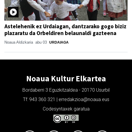
Astelehenik ez Urdaiagan, dantzarako gogo biziz
plazaratu da Orbeldiren belaunaldi gazteena
Noaua Aldizkaria
abu 03
URDAIAGA
Noaua Kultur Elkartea
Bordaberri 3 Eguzkitzaldea - 20170 Usurbil
Tf: 943 360 321 | erredakzioa@noaua.eus
Codesyntaxek garatua