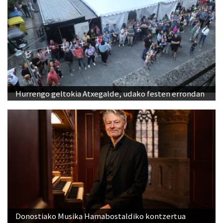
Hurrengo geltokia Atxegalde, udako festen errondan
Donostiako Musika Hamabostaldiko kontzertua