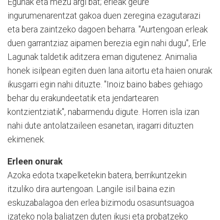
Egunak eta mezu argi bat; erleak geure
ingurumenarentzat gakoa duen zeregina ezagutarazi
eta bera zaintzeko dagoen beharra. "Aurtengoan erleak
duen garrantziaz aipamen berezia egin nahi dugu", Erle
Lagunak taldetik aditzera eman digutenez. Animalia
honek isilpean egiten duen lana aitortu eta haien onurak
ikusgarri egin nahi dituzte. "Inoiz baino babes gehiago
behar du erakundeetatik eta jendartearen
kontzientziatik", nabarmendu digute. Horren isla izan
nahi dute antolatzaileen esanetan, iragarri dituzten
ekimenek.
Erleen onurak
Azoka edota txapelketekin batera, berrikuntzekin
itzuliko dira aurtengoan. Langile isil baina ezin
eskuzabalagoa den erlea bizimodu osasuntsuagoa
izateko nola baliatzen duten ikusi eta probatzeko