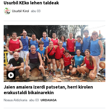
Usurbil KEko lehen taldeak
Usurbil Kirol
abu 03
Jaien amaiera izerdi patsetan, herri kirolen
erakustaldi bikainarekin
Noaua Aldizkaria
abu 03
URDAIAGA