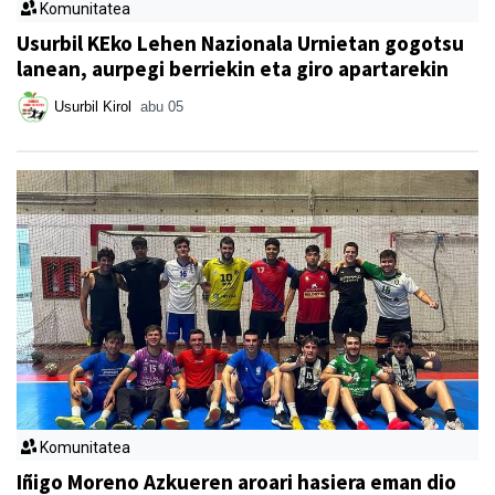
Komunitatea
Usurbil KEko Lehen Nazionala Urnietan gogotsu
lanean, aurpegi berriekin eta giro apartarekin
Usurbil Kirol
abu 05
Komunitatea
Iñigo Moreno Azkueren aroari hasiera eman dio