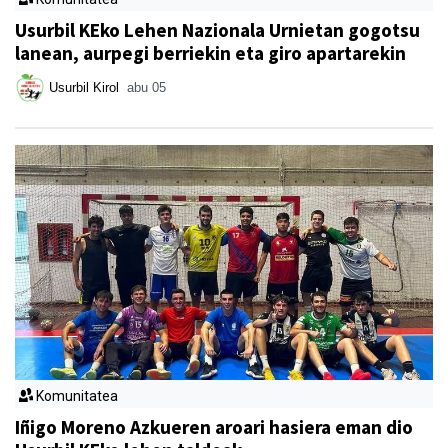
Usurbil KEko Lehen Nazionala Urnietan gogotsu
lanean, aurpegi berriekin eta giro apartarekin
Usurbil Kirol
abu 05
Komunitatea
Iñigo Moreno Azkueren aroari hasiera eman dio