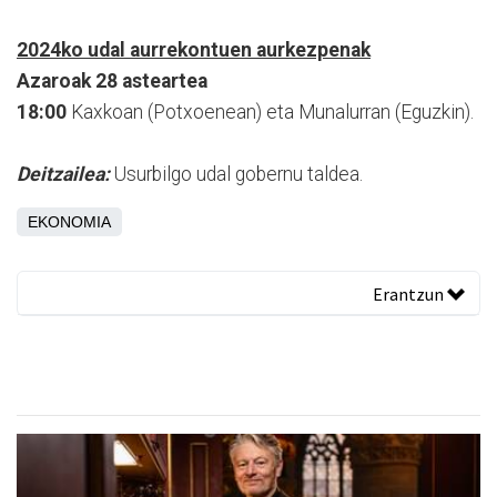
2024ko udal aurrekontuen aurkezpenak
Azaroak 28 asteartea
18:00
Kaxkoan (Potxoenean) eta Munalurran (Eguzkin).
Deitzailea:
Usurbilgo udal gobernu taldea.
EKONOMIA
Erantzun