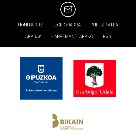
HONI BURUZ
LEGE OHARRA
PUBLIZITATEA
ARAUAK
HARREMANETARAKO
RSS