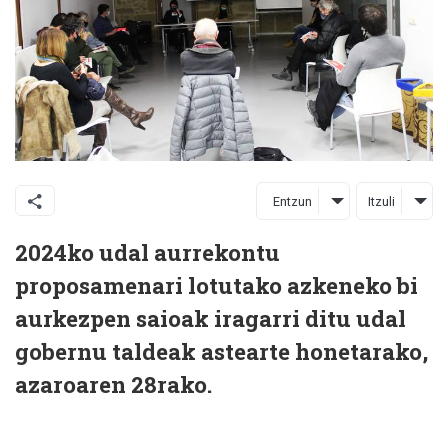
Entzun
Itzuli
2024ko udal aurrekontu
proposamenari lotutako azkeneko bi
aurkezpen saioak iragarri ditu udal
gobernu taldeak astearte honetarako,
azaroaren 28rako.