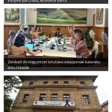
Eklipse partziala, astebete barru
Zenbait dirulaguntzei lotutako ebazpenak kaleratu
ditu Udalak