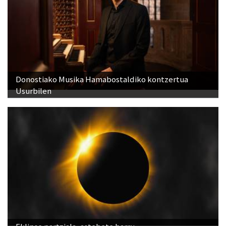
Donostiako Musika Hamabostaldiko kontzertua
Usurbilen