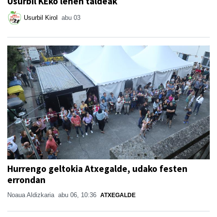
Usurbil KEko lehen taldeak
Usurbil Kirol
abu 03
Hurrengo geltokia Atxegalde, udako festen
errondan
Noaua Aldizkaria
abu 06, 10:36
ATXEGALDE