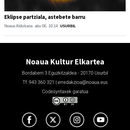
Eklipse partziala, astebete barru
Noaua Aldizkaria
abu 06, 10:14
USURBIL
Noaua Kultur Elkartea
Bordaberri 3 Eguzkitzaldea - 20170 Usurbil
Tf: 943 360 321 | erredakzioa@noaua.eus
Codesyntaxek garatua