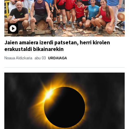
Jaien amaiera izerdi patsetan, herri kirolen
erakustaldi bikainarekin
Noaua Aldizkaria
abu 03
URDAIAGA