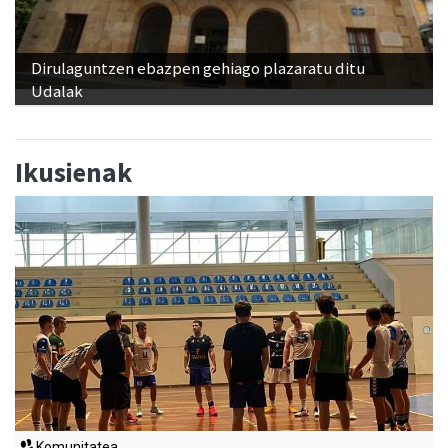
Dirulaguntzen ebazpen gehiago plazaratu ditu
Udalak
Ikusienak
Komunitatea