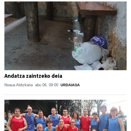
Andatza zaintzeko deia
Noaua Aldizkaria
abu 06, 09:00
URDAIAGA