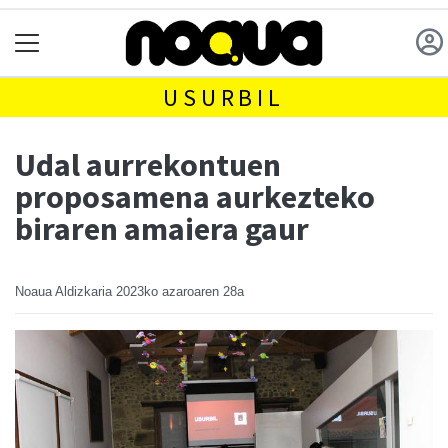
USURBIL
Udal aurrekontuen
proposamena aurkezteko
biraren amaiera gaur
Noaua Aldizkaria
2023ko azaroaren 28a