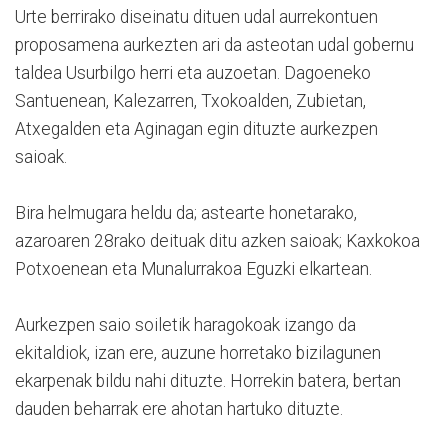
Urte berrirako diseinatu dituen udal aurrekontuen
proposamena aurkezten ari da asteotan udal gobernu
taldea Usurbilgo herri eta auzoetan. Dagoeneko
Santuenean, Kalezarren, Txokoalden, Zubietan,
Atxegalden eta Aginagan egin dituzte aurkezpen
saioak.
Bira helmugara heldu da; astearte honetarako,
azaroaren 28rako deituak ditu azken saioak; Kaxkokoa
Potxoenean eta Munalurrakoa Eguzki elkartean.
Aurkezpen saio soiletik haragokoak izango da
ekitaldiok, izan ere, auzune horretako bizilagunen
ekarpenak bildu nahi dituzte. Horrekin batera, bertan
dauden beharrak ere ahotan hartuko dituzte.