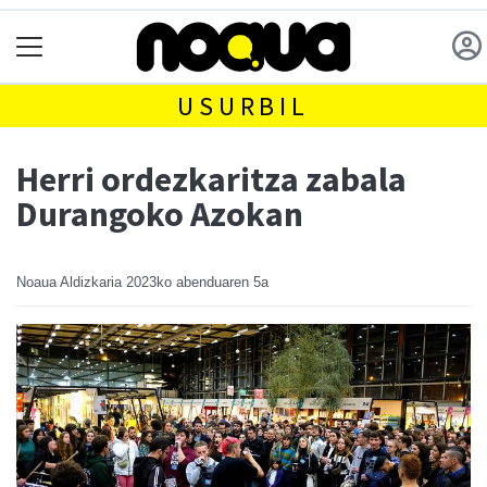
USURBIL
Herri ordezkaritza zabala
Durangoko Azokan
Noaua Aldizkaria
2023ko abenduaren 5a