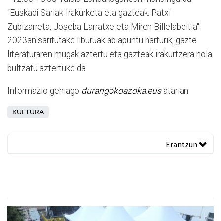
“Euskadi Sariak-Irakurketa eta gazteak. Patxi
Zubizarreta, Joseba Larratxe eta Miren Billelabeitia".
2023an saritutako liburuak abiapuntu harturik, gazte
literaturaren mugak aztertu eta gazteak irakurtzera nola
bultzatu aztertuko da.
Informazio gehiago
durangokoazoka.eus
atarian.
KULTURA
Erantzun