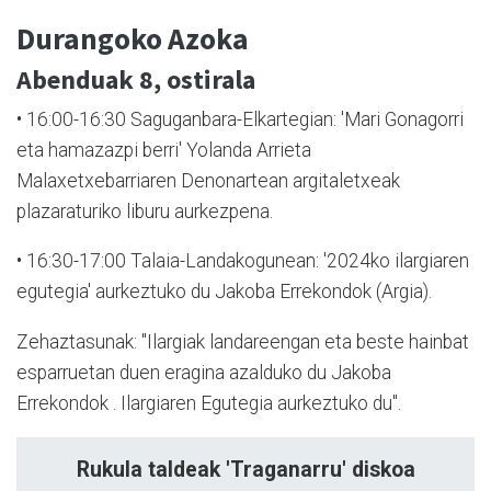
Durangoko Azoka
Abenduak 8, ostirala
•
16:00-16:30 Saguganbara-Elkartegian: 'Mari Gonagorri
eta hamazazpi berri' Yolanda Arrieta
Malaxetxebarriaren Denonartean argitaletxeak
plazaraturiko liburu aurkezpena.
•
16:30-17:00 Talaia-Landakogunean: '2024ko ilargiaren
egutegia' aurkeztuko du Jakoba Errekondok (Argia).
Zehaztasunak: "Ilargiak landareengan eta beste hainbat
esparruetan duen eragina azalduko du Jakoba
Errekondok . Ilargiaren Egutegia aurkeztuko du".
Rukula taldeak 'Traganarru' diskoa