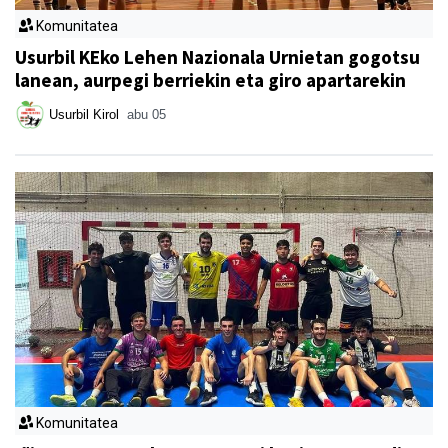
Komunitatea
Usurbil KEko Lehen Nazionala Urnietan gogotsu
lanean, aurpegi berriekin eta giro apartarekin
Usurbil Kirol
abu 05
Komunitatea