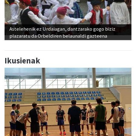
Astelehenik ez Urdaiagan, dantzarako gogo biziz
plazaratu da Orbeldiren belaunaldi gazteena
Ikusienak