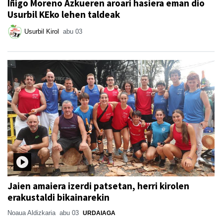
Iñigo Moreno Azkueren aroari hasiera eman dio
Usurbil KEko lehen taldeak
Usurbil Kirol
abu 03
Jaien amaiera izerdi patsetan, herri kirolen
erakustaldi bikainarekin
Noaua Aldizkaria
abu 03
URDAIAGA