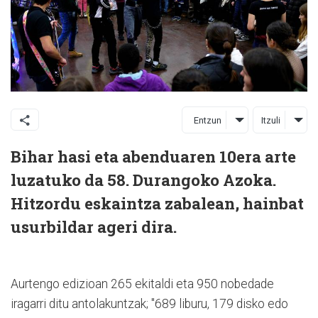
Entzun
Itzuli
Bihar hasi eta abenduaren 10era arte
luzatuko da 58. Durangoko Azoka.
Hitzordu eskaintza zabalean, hainbat
usurbildar ageri dira.
Aurtengo edizioan 265 ekitaldi eta 950 nobedade
iragarri ditu antolakuntzak; "689 liburu, 179 disko edo