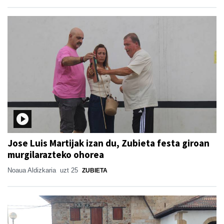
Jose Luis Martijak izan du, Zubieta festa giroan
murgilarazteko ohorea
Noaua Aldizkaria
uzt 25
ZUBIETA