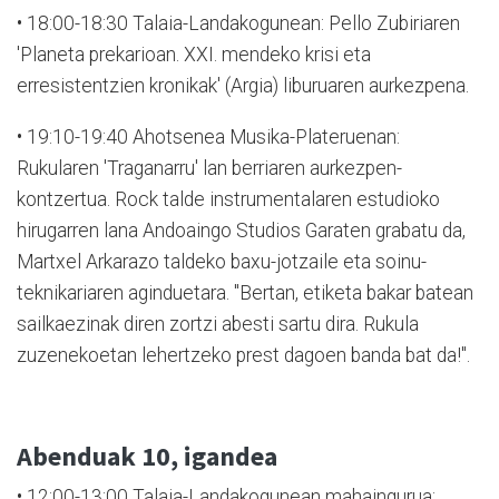
•
18:00-18:30 Talaia-Landakogunean: Pello Zubiriaren
'Planeta prekarioan. XXI. mendeko krisi eta
erresistentzien kronikak' (Argia) liburuaren aurkezpena.
•
19:10-19:40 Ahotsenea Musika-Plateruenan:
Rukularen 'Traganarru' lan berriaren aurkezpen-
kontzertua. Rock talde instrumentalaren estudioko
hirugarren lana Andoaingo Studios Garaten grabatu da,
Martxel Arkarazo taldeko baxu-jotzaile eta soinu-
teknikariaren aginduetara. "Bertan, etiketa bakar batean
sailkaezinak diren zortzi abesti sartu dira. Rukula
zuzenekoetan lehertzeko prest dagoen banda bat da!".
Abenduak 10, igandea
•
12:00-13:00 Talaia-Landakogunean mahaingurua: