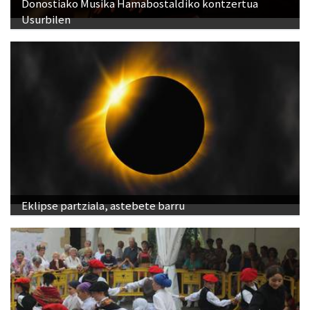
Donostiako Musika Hamabostaldiko kontzertua
Usurbilen
Eklipse partziala, astebete barru