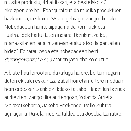
musika produktu, 44 aldizkari, eta bestelako 40
ekoizpen ere bai. Esanguratsua da musika produktuen
hazkundea, iaz baino 38 ale gehiago izango direlako.
Nobedadeen harira, aipagarria da komikiek eta
ilustrazioek hartu duten indarra. Berrikuntza lez,
marrazkilarien lana zuzenean erakutsiko da pantailen
bidez". Egitarau osoa eta nobedadeen berri
durangokoazoka.eus
atarian jaso ahalko duzue.
Albiste hau lerrootara dakarkigu halere, bertan iragarri
duten ekitaldi eskaintza zabal horretan, urtero moduan
herri ordezkaritzarik ez delako faltako. Haien lan berriak
aurkezten izango dira aurtengoan, Yolanda Arrieta
Malaxetxebarria, Jakoba Errekondo, Pello Zubiria
aginagarra, Rukula musika taldea eta Joseba Larratxe.