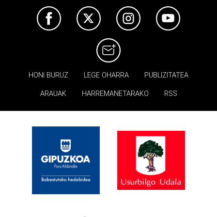
HONI BURUZ
LEGE OHARRA
PUBLIZITATEA
ARAUAK
HARREMANETARAKO
RSS