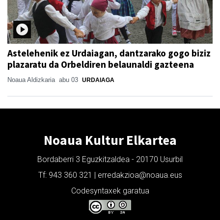
Astelehenik ez Urdaiagan, dantzarako gogo biziz
plazaratu da Orbeldiren belaunaldi gazteena
Noaua Aldizkaria
abu 03
URDAIAGA
Noaua Kultur Elkartea
Bordaberri 3 Eguzkitzaldea - 20170 Usurbil
Tf: 943 360 321 | erredakzioa@noaua.eus
Codesyntaxek garatua