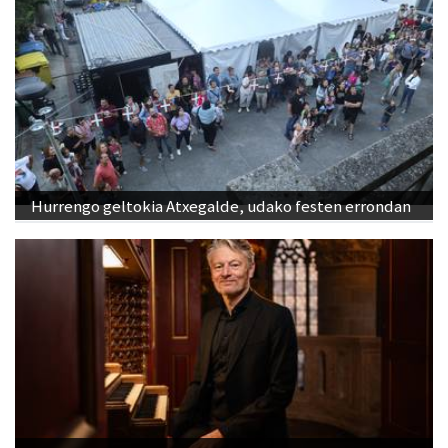
Hurrengo geltokia Atxegalde, udako festen errondan