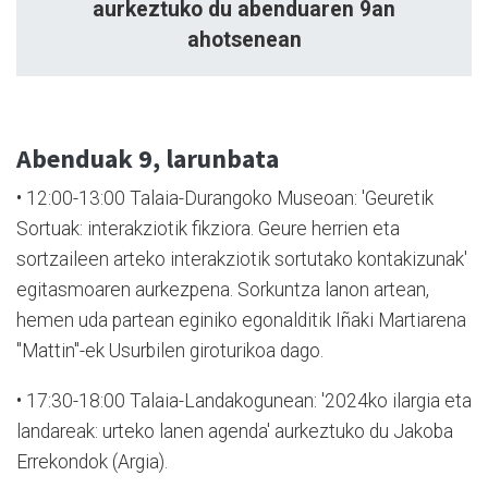
aurkeztuko du abenduaren 9an
ahotsenean
Abenduak 9, larunbata
•
12:00-13:00 Talaia-Durangoko Museoan: 'Geuretik
Sortuak: interakziotik fikziora. Geure herrien eta
sortzaileen arteko interakziotik sortutako kontakizunak'
egitasmoaren aurkezpena. Sorkuntza lanon artean,
hemen uda partean eginiko egonalditik Iñaki Martiarena
"Mattin"-ek Usurbilen giroturikoa dago.
•
17:30-18:00 Talaia-Landakogunean: '2024ko ilargia eta
landareak: urteko lanen agenda' aurkeztuko du Jakoba
Errekondok (Argia).