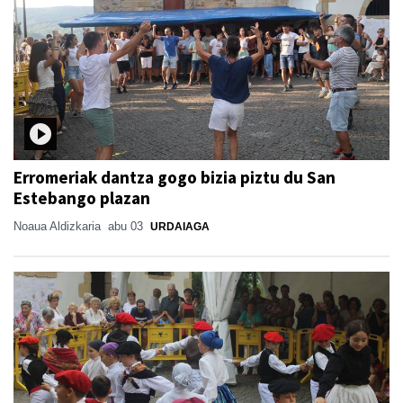
Erromeriak dantza gogo bizia piztu du San
Estebango plazan
Noaua Aldizkaria
abu 03
URDAIAGA