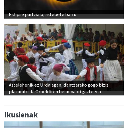
Eklipse partziala, astebete barru
Astelehenik ez Urdaiagan, dantzarako gogo biziz
plazaratu da Orbeldiren belaunaldi gazteena
Ikusienak