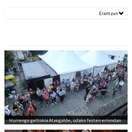
Erantzun
Hurrengo geltokia Atxegalde, udako festen errondan