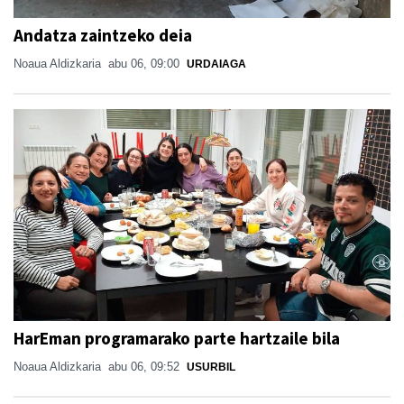
Andatza zaintzeko deia
Noaua Aldizkaria
abu 06, 09:00
URDAIAGA
HarEman programarako parte hartzaile bila
Noaua Aldizkaria
abu 06, 09:52
USURBIL