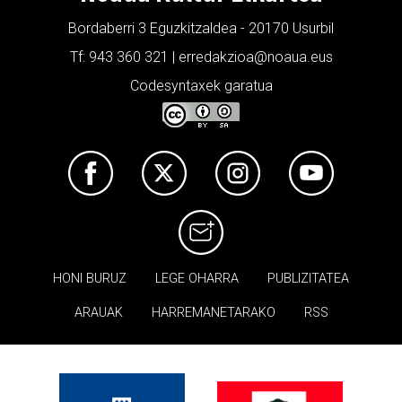
Bordaberri 3 Eguzkitzaldea - 20170 Usurbil
Tf: 943 360 321 | erredakzioa@noaua.eus
Codesyntaxek garatua
HONI BURUZ
LEGE OHARRA
PUBLIZITATEA
ARAUAK
HARREMANETARAKO
RSS