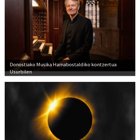
Donostiako Musika Hamabostaldiko kontzertua
Usurbilen