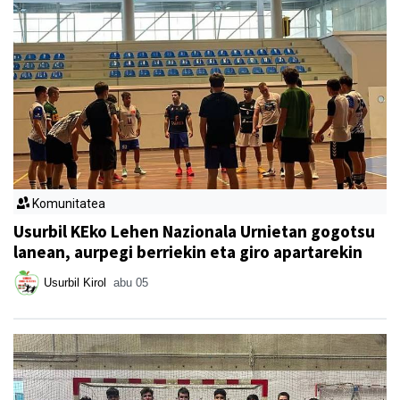
Komunitatea
Usurbil KEko Lehen Nazionala Urnietan gogotsu
lanean, aurpegi berriekin eta giro apartarekin
Usurbil Kirol
abu 05