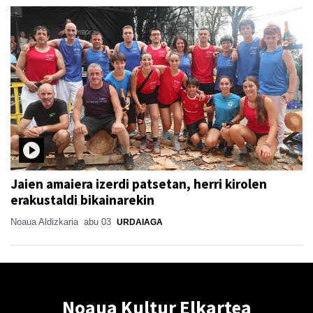
Jaien amaiera izerdi patsetan, herri kirolen
erakustaldi bikainarekin
Noaua Aldizkaria
abu 03
URDAIAGA
Noaua Kultur Elkartea