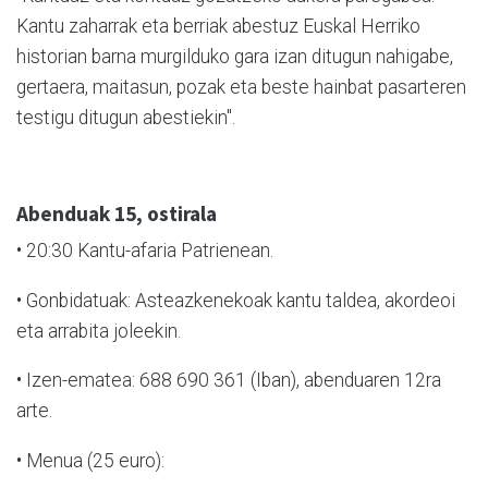
Kantu zaharrak eta berriak abestuz Euskal Herriko
historian barna murgilduko gara izan ditugun nahigabe,
gertaera, maitasun, pozak eta beste hainbat pasarteren
testigu ditugun abestiekin".
Abenduak 15, ostirala
•
20:30 Kantu-afaria Patrienean.
•
Gonbidatuak: Asteazkenekoak kantu taldea, akordeoi
eta arrabita joleekin.
•
Izen-ematea: 688 690 361 (Iban), abenduaren 12ra
arte.
•
Menua (25 euro):