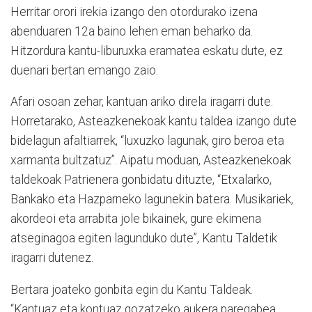
Herritar orori irekia izango den otordurako izena
abenduaren 12a baino lehen eman beharko da.
Hitzordura kantu-liburuxka eramatea eskatu dute, ez
duenari bertan emango zaio.
Afari osoan zehar, kantuan ariko direla iragarri dute.
Horretarako, Asteazkenekoak kantu taldea izango dute
bidelagun afaltiarrek, “luxuzko lagunak, giro beroa eta
xarmanta bultzatuz”. Aipatu moduan, Asteazkenekoak
taldekoak Patrienera gonbidatu dituzte, “Etxalarko,
Bankako eta Hazparneko lagunekin batera. Musikariek,
akordeoi eta arrabita jole bikainek, gure ekimena
atseginagoa egiten lagunduko dute”, Kantu Taldetik
iragarri dutenez.
Bertara joateko gonbita egin du Kantu Taldeak.
“Kantuaz eta kontuaz gozatzeko aukera paregabea.