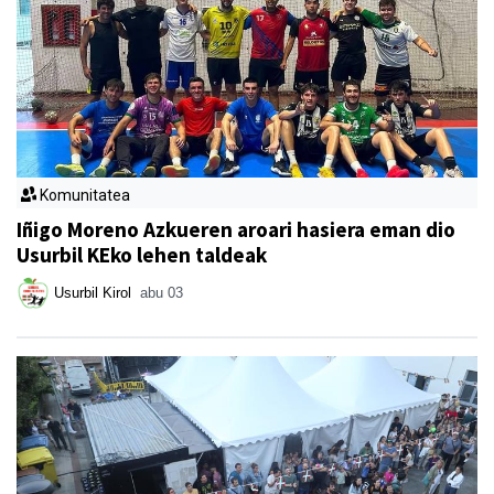
Komunitatea
Iñigo Moreno Azkueren aroari hasiera eman dio
Usurbil KEko lehen taldeak
Usurbil Kirol
abu 03