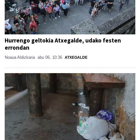
Hurrengo geltokia Atxegalde, udako festen
errondan
Noaua Aldizkaria
abu 06, 10:36
ATXEGALDE