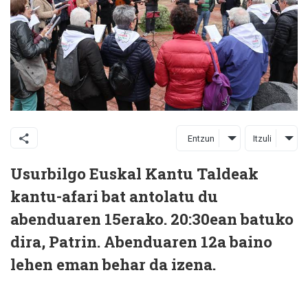
Entzun
Itzuli
Usurbilgo Euskal Kantu Taldeak
kantu-afari bat antolatu du
abenduaren 15erako. 20:30ean batuko
dira, Patrin. Abenduaren 12a baino
lehen eman behar da izena.