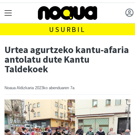
USURBIL
Urtea agurtzeko kantu-afaria
antolatu dute Kantu
Taldekoek
Noaua Aldizkaria
2023ko abenduaren 7a