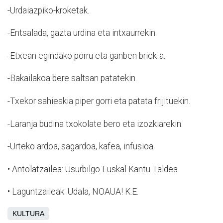
-Urdaiazpiko-kroketak.
-Entsalada, gazta urdina eta intxaurrekin.
-Etxean egindako porru eta ganben brick-a.
-Bakailakoa bere saltsan patatekin.
-Txekor sahieskia piper gorri eta patata frijituekin.
-Laranja budina txokolate bero eta izozkiarekin.
-Urteko ardoa, sagardoa, kafea, infusioa.
•
Antolatzailea: Usurbilgo Euskal Kantu Taldea.
•
Laguntzaileak: Udala, NOAUA! K.E.
KULTURA