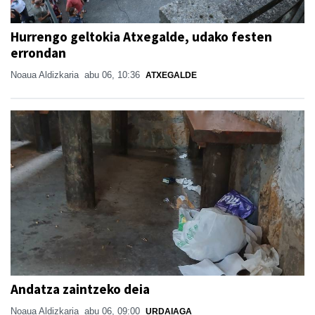
Hurrengo geltokia Atxegalde, udako festen
errondan
Noaua Aldizkaria
abu 06, 10:36
ATXEGALDE
Andatza zaintzeko deia
Noaua Aldizkaria
abu 06, 09:00
URDAIAGA