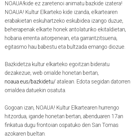
NOAUA!kide ez zaretenoi animatu bazkide izatera!
NOAUA! Kultur Elkarteko kide izanda, elkartearen
erabakietan eskuhartzeko eskubidea izango duzue,
beherapenak elkarte honek antolaturiko ekitaldietan,
hobaria errenta aitorpenean, eta garrantzitsuena,
egitasmo hau babestu eta bultzada emango diozue.
Bazkidetza kultur elkarteko egoitzan bideratu
dezakezue, web orrialde honetan bertan,
noaua.eus/bazkidetu/
atalean. Edota segidan datorren
orrialdea datuekin osatuta.
Gogoan izan, NOAUA! Kultur Elkartearen hurrengo
hitzordua, igande honetan bertan, abenduaren 17an
finkatua dugu frontoian ospatuko den San Tomas
azokaren bueltan.