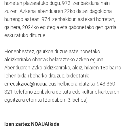
honetan plazaratuko dugu, 973. zenbakiduna hain
zuzen. Azkena, abenduaren 22ko datari dagokiona,
hurrengo astean. 974. zenbakidun astekari horretan,
gainera, 2024ko egutegia eta gabonetako gehigarria
eskuratuko dituzue.
Honenbestez, gaurkoa duzue aste honetako
aldizkarirako oharrak helarazteko azken eguna.
Abenduaren 22ko aldizkarirako, aldiz, hilaren 18a baino
lehen bidali beharko dituzue, bideotatik:
erredakzioa@noaua.eus
helbidera idatzita, 943 360
321 telefono zenbakira deituta edo kultur elkartearen
egoitzara etorrita (Bordaberri 3, behea).
Izan zaitez NOAUA!kide