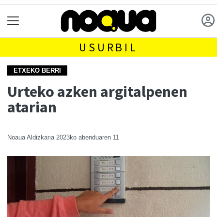
USURBIL
ETXEKO BERRI
Urteko azken argitalpenen
atarian
Noaua Aldizkaria
2023ko abenduaren 11