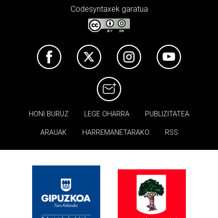
Codesyntaxek garatua
HONI BURUZ
LEGE OHARRA
PUBLIZITATEA
ARAUAK
HARREMANETARAKO
RSS