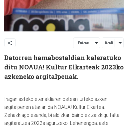
Entzun
Itzuli
Datorren hamabostaldian kaleratuko
ditu NOAUA! Kultur Elkarteak 2023ko
azkeneko argitalpenak.
Iragan asteko etenaldiaren ostean, urteko azken
argitalpenen atarian da NOAUA! Kultur Elkartea.
Zehazkiago esanda, bi aldizkari baino ez zaizkigu falta
argitaratzea 2023a agurtzeko. Lehenengoa, aste