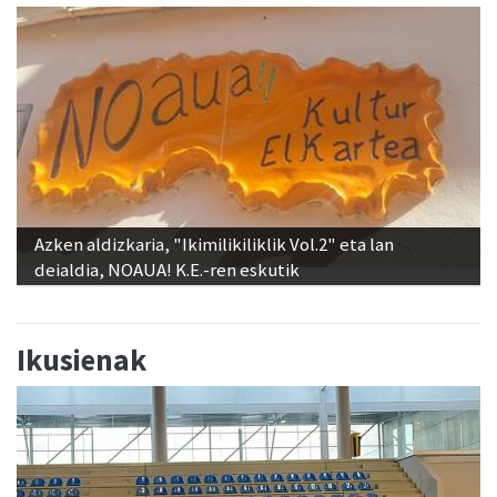
Azken aldizkaria, "Ikimilikiliklik Vol.2" eta lan
deialdia, NOAUA! K.E.-ren eskutik
Ikusienak