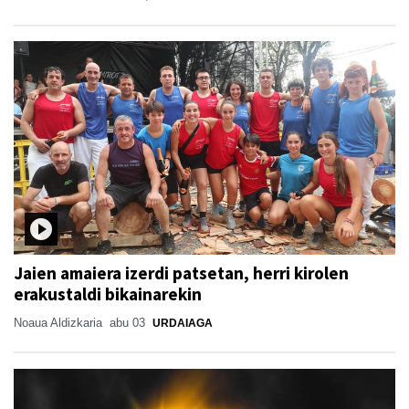
Jaien amaiera izerdi patsetan, herri kirolen
erakustaldi bikainarekin
Noaua Aldizkaria
abu 03
URDAIAGA