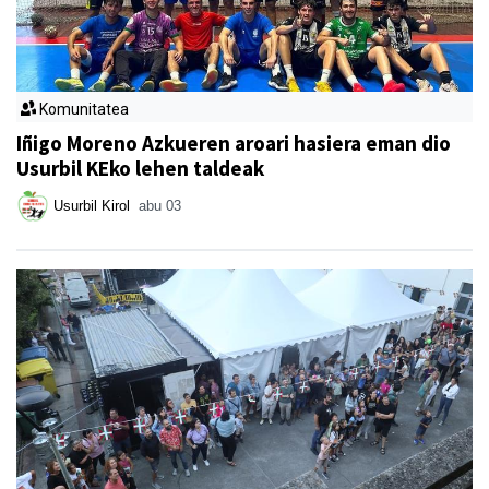
Komunitatea
Iñigo Moreno Azkueren aroari hasiera eman dio
Usurbil KEko lehen taldeak
Usurbil Kirol
abu 03