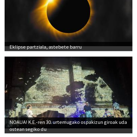
Eklipse partziala, astebete barru
NOAUA! K.E.-ren 30. urtemugako ospakizun giroak uda
ostean segiko du