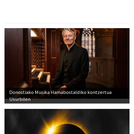
Donostiako Musika Hamabostaldiko kontzertua
Usurbilen