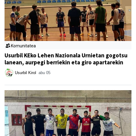
Komunitatea
Usurbil KEko Lehen Nazionala Urnietan gogotsu
lanean, aurpegi berriekin eta giro apartarekin
Usurbil Kirol
abu 05