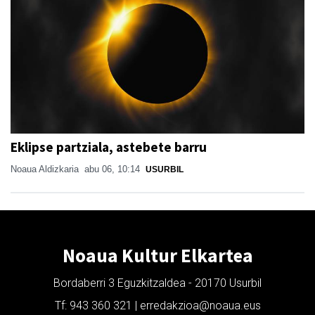
Eklipse partziala, astebete barru
Noaua Aldizkaria
abu 06, 10:14
USURBIL
Noaua Kultur Elkartea
Bordaberri 3 Eguzkitzaldea - 20170 Usurbil
Tf: 943 360 321 | erredakzioa@noaua.eus