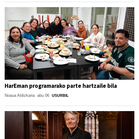
HarEman programarako parte hartzaile bila
Noaua Aldizkaria
abu 06
USURBIL