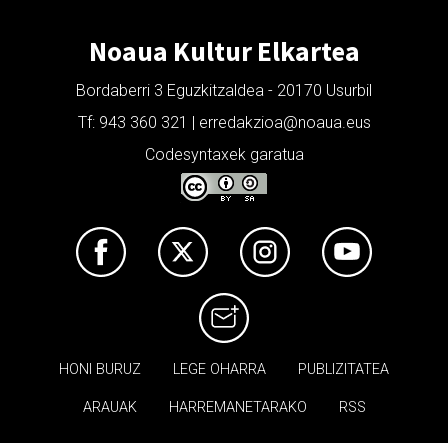
Noaua Kultur Elkartea
Bordaberri 3 Eguzkitzaldea - 20170 Usurbil
Tf: 943 360 321 | erredakzioa@noaua.eus
Codesyntaxek garatua
HONI BURUZ
LEGE OHARRA
PUBLIZITATEA
ARAUAK
HARREMANETARAKO
RSS