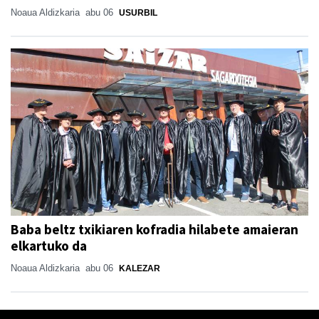
Noaua Aldizkaria
abu 06
USURBIL
Baba beltz txikiaren kofradia hilabete amaieran
elkartuko da
Noaua Aldizkaria
abu 06
KALEZAR