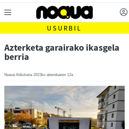
USURBIL
Azterketa garairako ikasgela
berria
Noaua Aldizkaria
2023ko abenduaren 12a