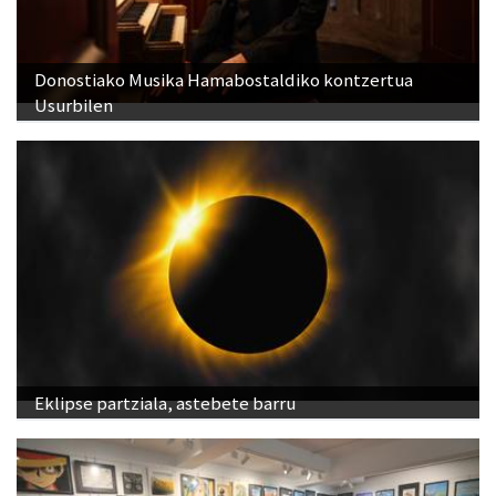
Donostiako Musika Hamabostaldiko kontzertua
Usurbilen
Eklipse partziala, astebete barru