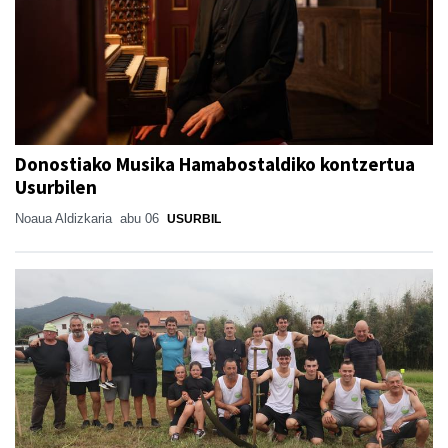
Donostiako Musika Hamabostaldiko kontzertua
Usurbilen
Noaua Aldizkaria
abu 06
USURBIL