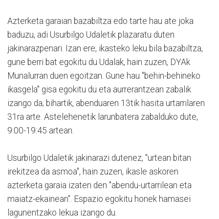
Azterketa garaian bazabiltza edo tarte hau ate joka
baduzu, adi Usurbilgo Udaletik plazaratu duten
jakinarazpenari. Izan ere, ikasteko leku bila bazabiltza,
gune berri bat egokitu du Udalak, hain zuzen, DYAk
Munalurran duen egoitzan. Gune hau "behin-behineko
ikasgela" gisa egokitu du eta aurrerantzean zabalik
izango da; bihartik, abenduaren 13tik hasita urtarrilaren
31ra arte. Astelehenetik larunbatera zabalduko dute,
9:00-19:45 artean.
Usurbilgo Udaletik jakinarazi dutenez, "urtean bitan
irekitzea da asmoa", hain zuzen, ikasle askoren
azterketa garaia izaten den "abendu-urtarrilean eta
maiatz-ekainean". Espazio egokitu honek hamasei
lagunentzako lekua izango du.