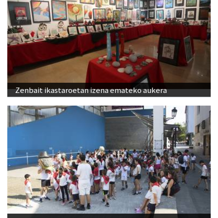
Zenbait ikastaroetan izena emateko aukera