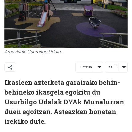
Argazkiak: Usurbilgo Udala.
Entzun
Itzuli
Ikasleen azterketa garairako behin-
behineko ikasgela egokitu du
Usurbilgo Udalak DYAk Munalurran
duen egoitzan. Asteazken honetan
irekiko dute.