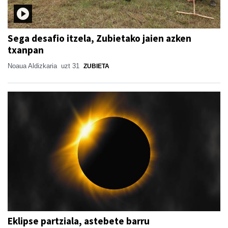
Sega desafio itzela, Zubietako jaien azken
txanpan
Noaua Aldizkaria
uzt 31
ZUBIETA
Eklipse partziala, astebete barru