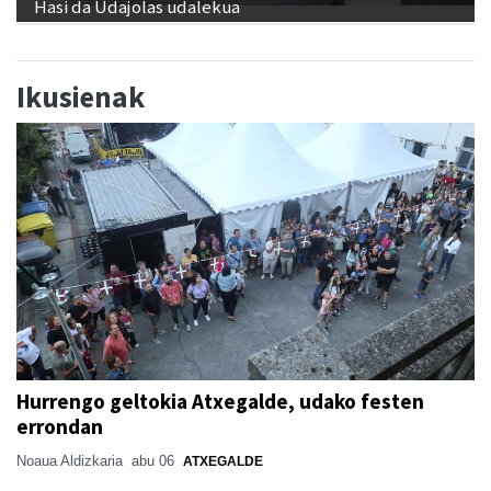
Hasi da Udajolas udalekua
Ikusienak
Hurrengo geltokia Atxegalde, udako festen
errondan
Noaua Aldizkaria
abu 06
ATXEGALDE