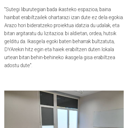
"Sutegi liburutegian bada ikasteko espazioa, baina
hainbat erabiltzailek ohartarazi izan dute ez dela egokia.
Arazo hori bideratzeko proiektua idatzia du udalak, eta
bitan argitaratu du lizitazioa: bi aldietan, ordea, hutsik
gelditu da. Ikasgela egoki baten beharrak bultzatuta,
DYArekin hitz egin eta haiek erabiltzen duten lokala
urtean bitan behin-behineko ikasgela gisa erabiltzea
adostu dute".