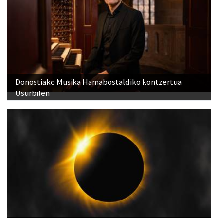
Donostiako Musika Hamabostaldiko kontzertua
Usurbilen