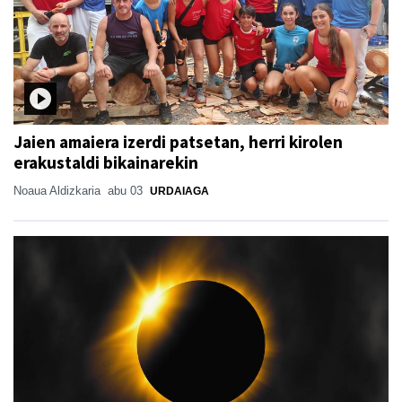
Jaien amaiera izerdi patsetan, herri kirolen
erakustaldi bikainarekin
Noaua Aldizkaria
abu 03
URDAIAGA