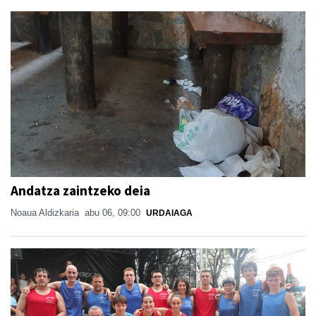
Andatza zaintzeko deia
Noaua Aldizkaria
abu 06, 09:00
URDAIAGA