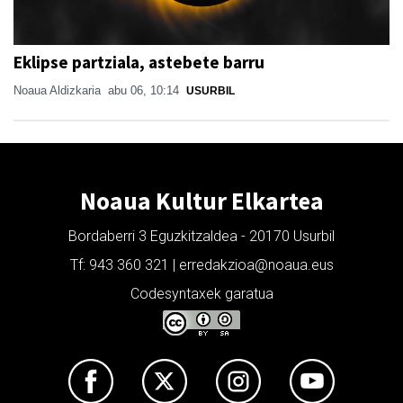
Eklipse partziala, astebete barru
Noaua Aldizkaria
abu 06, 10:14
USURBIL
Noaua Kultur Elkartea
Bordaberri 3 Eguzkitzaldea - 20170 Usurbil
Tf: 943 360 321 | erredakzioa@noaua.eus
Codesyntaxek garatua