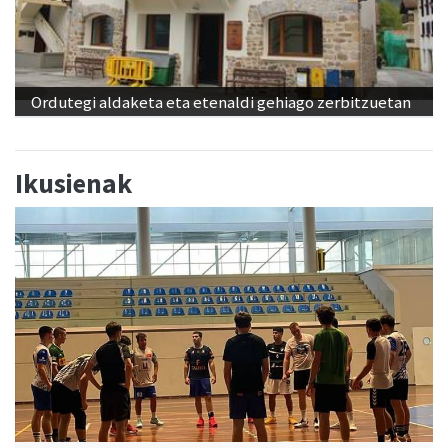
Ordutegi aldaketa eta etenaldi gehiago zerbitzuetan
Ikusienak