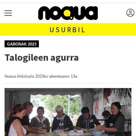
USURBIL
GABONAK 2023
Talogileen agurra
Noaua Aldizkaria
2023ko abenduaren 13a