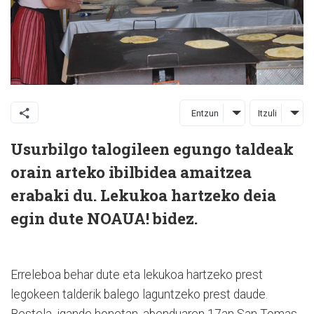
Entzun
Itzuli
Usurbilgo talogileen egungo taldeak
orain arteko ibilbidea amaitzea
erabaki du. Lekukoa hartzeko deia
egin dute NOAUA! bidez.
Erreleboa behar dute eta lekukoa hartzeko prest
legokeen talderik balego laguntzeko prest daude.
Bestela, igande honetan, abenduaren 17an San Tomas