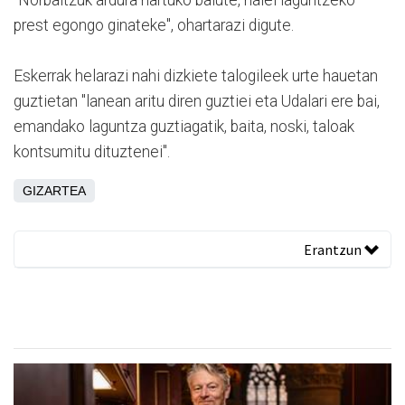
prest egongo ginateke", ohartarazi digute.
Eskerrak helarazi nahi dizkiete talogileek urte hauetan
guztietan "lanean aritu diren guztiei eta Udalari ere bai,
emandako laguntza guztiagatik, baita, noski, taloak
kontsumitu dituztenei".
GIZARTEA
Erantzun