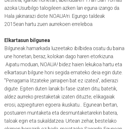
azoka Usurbilgo talogileen azken lan eguna izango da.
Hala jakinarazi diote NOAUA!ri. Egungo taldeak
2015ean hartu zuen aurrekoen erreleboa.
Elkartasun bilgunea
Bilguneak hamarkada luzeetako ibilbidea osatu du baina
une honetan, beraz, kolokan dago haren etorkizuna.
Aipatu moduan, NOAUA! bidez haien lekukoa hartu eta
elkartasun bilgune honi segida emateko deia egin dute.
"Penagarria litzateke jarraipen bat ez izatea", adierazi
digute. Egiten duten lanak bi fase izaten ditu; batetik,
aldez aurreko prestaketak izaten dituzte; elikagaiak
erosi, azpiegituren egoera ikuskatu... Egunean bertan,
postuaren muntaketa eta desmuntaketarekin batera,
taloak egin eta sukaldatzea. Urtean zehar, bestelako
ekimen berezirik ez bada, maiatzeko Sagardo Egunean,