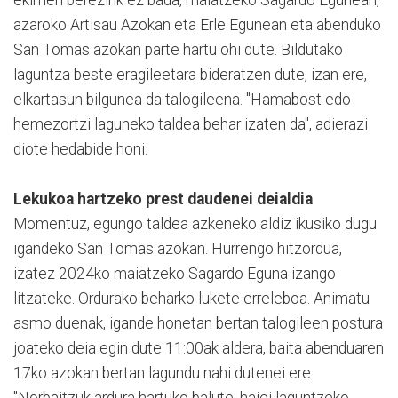
azaroko Artisau Azokan eta Erle Egunean eta abenduko
San Tomas azokan parte hartu ohi dute. Bildutako
laguntza beste eragileetara bideratzen dute, izan ere,
elkartasun bilgunea da talogileena. "Hamabost edo
hemezortzi laguneko taldea behar izaten da", adierazi
diote hedabide honi.
Lekukoa hartzeko prest daudenei deialdia
Momentuz, egungo taldea azkeneko aldiz ikusiko dugu
igandeko San Tomas azokan. Hurrengo hitzordua,
izatez 2024ko maiatzeko Sagardo Eguna izango
litzateke. Ordurako beharko lukete erreleboa. Animatu
asmo duenak, igande honetan bertan talogileen postura
joateko deia egin dute 11:00ak aldera, baita abenduaren
17ko azokan bertan lagundu nahi dutenei ere.
"Norbaitzuk ardura hartuko balute, haiei laguntzeko