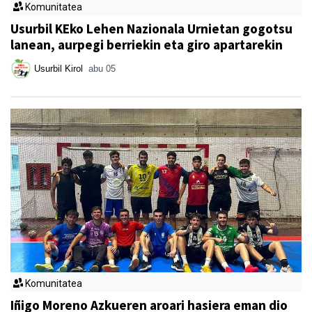
Komunitatea
Usurbil KEko Lehen Nazionala Urnietan gogotsu
lanean, aurpegi berriekin eta giro apartarekin
Usurbil Kirol
abu 05
Komunitatea
Iñigo Moreno Azkueren aroari hasiera eman dio