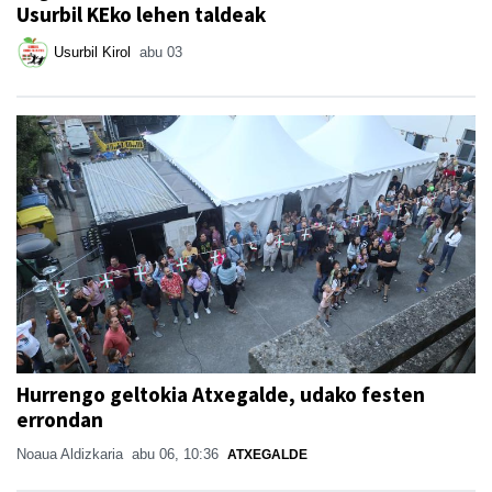
Usurbil KEko lehen taldeak
Usurbil Kirol
abu 03
Hurrengo geltokia Atxegalde, udako festen
errondan
Noaua Aldizkaria
abu 06, 10:36
ATXEGALDE