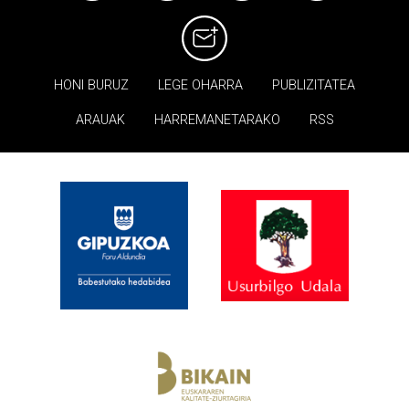
HONI BURUZ
LEGE OHARRA
PUBLIZITATEA
ARAUAK
HARREMANETARAKO
RSS