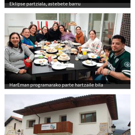
Eklipse partziala, astebete barru
HarEman programarako parte hartzaile bila