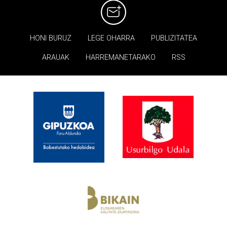
HONI BURUZ
LEGE OHARRA
PUBLIZITATEA
ARAUAK
HARREMANETARAKO
RSS