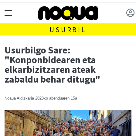
USURBIL
Usurbilgo Sare:
"Konponbidearen eta
elkarbizitzaren ateak
zabaldu behar ditugu"
Noaua Aldizkaria
2023ko abenduaren 15a