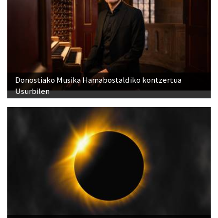
Donostiako Musika Hamabostaldiko kontzertua
Usurbilen