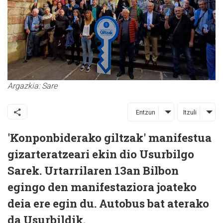
Argazkia: Sare
Entzun
Itzuli
'Konponbiderako giltzak' manifestua
gizarteratzeari ekin dio Usurbilgo
Sarek. Urtarrilaren 13an Bilbon
egingo den manifestaziora joateko
deia ere egin du. Autobus bat aterako
da Usurbildik.