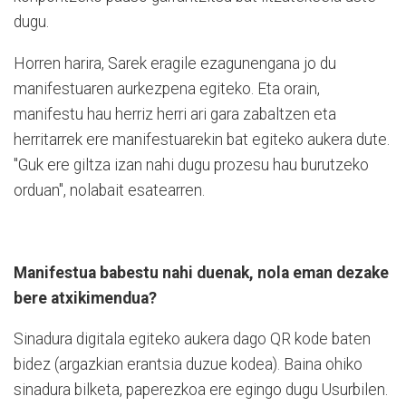
dugu.
Horren harira, Sarek eragile ezagunengana jo du
manifestuaren aurkezpena egiteko. Eta orain,
manifestu hau herriz herri ari gara zabaltzen eta
herritarrek ere manifestuarekin bat egiteko aukera dute.
"Guk ere giltza izan nahi dugu prozesu hau burutzeko
orduan", nolabait esatearren.
Manifestua babestu nahi duenak, nola eman dezake
bere atxikimendua?
Sinadura digitala egiteko aukera dago QR kode baten
bidez (argazkian erantsia duzue kodea). Baina ohiko
sinadura bilketa, paperezkoa ere egingo dugu Usurbilen.