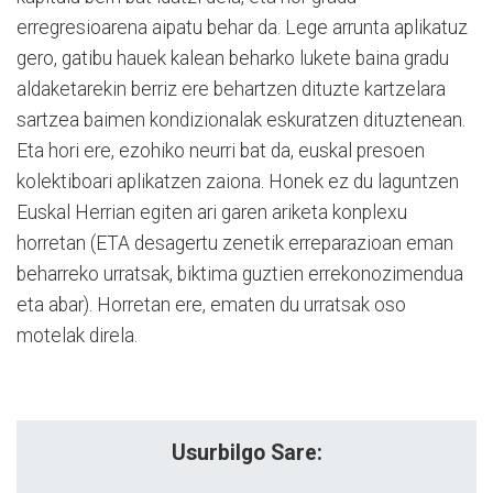
erregresioarena aipatu behar da. Lege arrunta aplikatuz
gero, gatibu hauek kalean beharko lukete baina gradu
aldaketarekin berriz ere behartzen dituzte kartzelara
sartzea baimen kondizionalak eskuratzen dituztenean.
Eta hori ere, ezohiko neurri bat da, euskal presoen
kolektiboari aplikatzen zaiona. Honek ez du laguntzen
Euskal Herrian egiten ari garen ariketa konplexu
horretan (ETA desagertu zenetik erreparazioan eman
beharreko urratsak, biktima guztien errekonozimendua
eta abar). Horretan ere, ematen du urratsak oso
motelak direla.
Usurbilgo Sare: