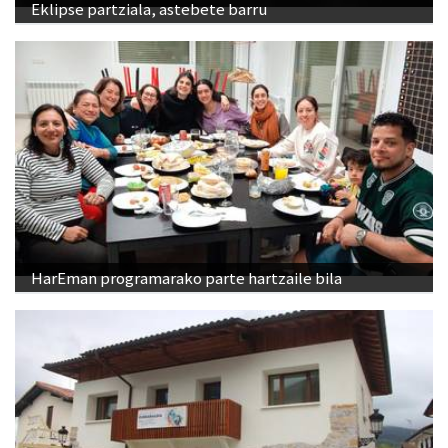
Eklipse partziala, astebete barru
HarEman programarako parte hartzaile bila