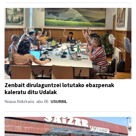
Zenbait dirulaguntzei lotutako ebazpenak
kaleratu ditu Udalak
Noaua Aldizkaria
abu 06
USURBIL