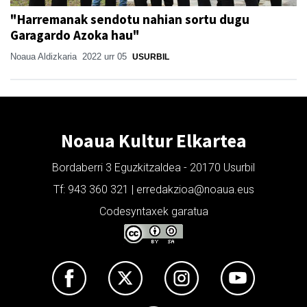
"Harremanak sendotu nahian sortu dugu
Garagardo Azoka hau"
Noaua Aldizkaria
2022 urr 05
USURBIL
Noaua Kultur Elkartea
Bordaberri 3 Eguzkitzaldea - 20170 Usurbil
Tf: 943 360 321 | erredakzioa@noaua.eus
Codesyntaxek garatua