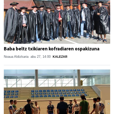
Baba beltz txikiaren kofradiaren ospakizuna
Noaua Aldizkaria
abu 27, 14:00
KALEZAR