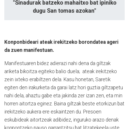
"Sinadurak batzeko mahaitxo bat ipiniko
dugu San tomas azokan"
Konponbideari ateak irekitzeko borondatea ageri
da zuen manifestuan.
Manifestuaren bidez adierazi nahi dena da giltzak
ariketa bikoitza egiteko balio duela;
ateak irekitzeko
zein ixteko erabiltzen dela. Kasu honetan, Saretik
egiten den irakurketa da garai latz hori guztia giltzapetu
nahi dela, ahaztu gabe eta jakinda zer izan zen, eta min
horren aitortza eginez. Baina giltzak beste etorkizun bat
irekitzeko aukera ere eskaintzen du. Presoen
eskubideak aitortzeak adibidez, inguruko arazo denak
konpontzeko pauso garrantzitsu bat litzatekeela uste