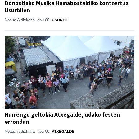
Donostiako Musika Hamabostaldiko kontzertua
Usurbilen
Noaua Aldizkaria
abu 06
USURBIL
Hurrengo geltokia Atxegalde, udako festen
errondan
Noaua Aldizkaria
abu 06
ATXEGALDE