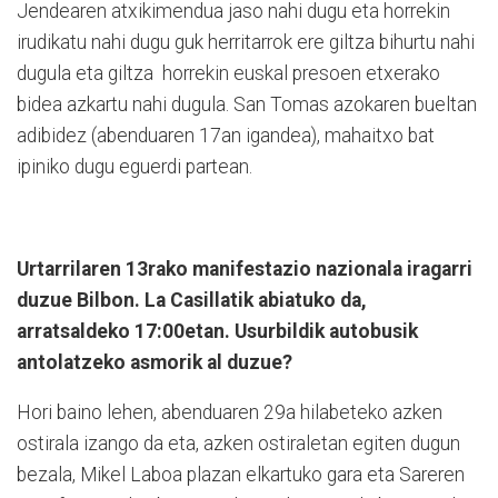
Jendearen atxikimendua jaso nahi dugu eta horrekin
irudikatu nahi dugu guk herritarrok ere giltza bihurtu nahi
dugula eta giltza
horrekin euskal presoen etxerako
bidea azkartu nahi dugula. San Tomas azokaren bueltan
adibidez (abenduaren 17an igandea), mahaitxo bat
ipiniko dugu eguerdi partean.
Urtarrilaren 13rako manifestazio nazionala iragarri
duzue Bilbon. La Casillatik abiatuko da,
arratsaldeko 17:00etan. Usurbildik autobusik
antolatzeko asmorik al duzue?
Hori baino lehen, abenduaren 29a hilabeteko azken
ostirala izango da eta, azken ostiraletan egiten dugun
bezala, Mikel Laboa plazan elkartuko gara eta Sareren