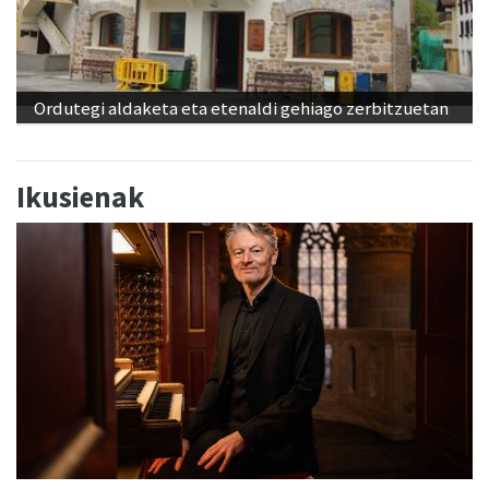
Ordutegi aldaketa eta etenaldi gehiago zerbitzuetan
Ikusienak