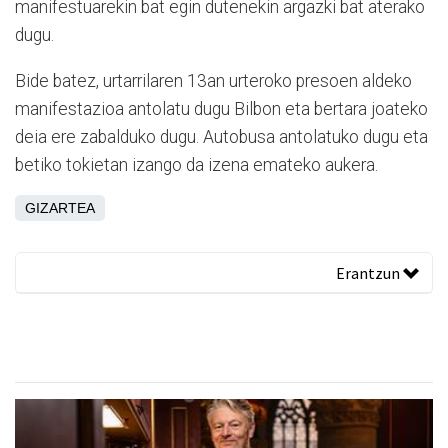
manifestuarekin bat egin dutenekin argazki bat aterako
dugu.
Bide batez, urtarrilaren 13an urteroko presoen aldeko
manifestazioa antolatu dugu Bilbon eta bertara joateko
deia ere zabalduko dugu.
Autobusa antolatuko dugu eta
betiko tokietan izango da izena emateko aukera.
GIZARTEA
Erantzun