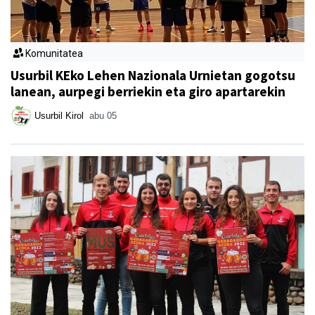
Komunitatea
Usurbil KEko Lehen Nazionala Urnietan gogotsu
lanean, aurpegi berriekin eta giro apartarekin
Usurbil Kirol
abu 05