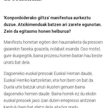
'Konponbiderako giltza' manifestua aurkeztu
duzue. Atxikimenduak batzen ari zarete egunotan.
Zein da egitasmo honen helburua?
Manifestu honetan egiten den hausnarketa da presoen
gaiarekin faseka goazela, nolabait esanda. Oso motel,
gure ikuspegitik, baina prozesu horren baitan hau beste
urrats bat dela.
Dagoeneko euskal presoak Euskal Herrian daude,
Euskal Herriko kartzeletan, eta hori berri on bat da.
Duela urte batzuk urruti ikusten genuen baina
dagoeneko hemen daude. Baina horrek ez du ekidin
euskal presoek jaso izan duten errepresio anitzean
kapitulu berri bat idatzi dela, eta hor gradu