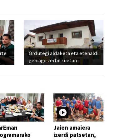
rte
Ordutegi aldaketa eta etenaldi
gehiago zerbitzuetan
arEman
Jaien amaiera
rogramarako
izerdi patsetan,