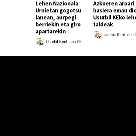
Lehen Nazionala
Azkueren aroari
Urnietan gogotsu
hasiera eman di
lanean, aurpegi
Usurbil KEko leh
berriekin eta giro
taldeak
apartarekin
Usurbil Kirol
abu 
Usurbil Kirol
abu 05