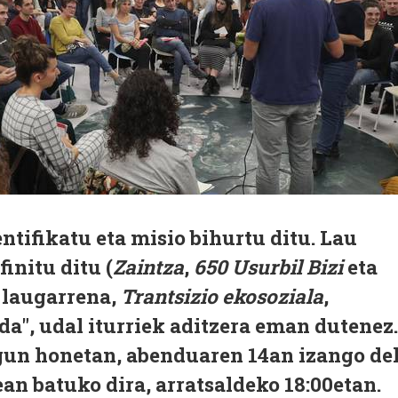
ntifikatu eta misio bihurtu ditu. Lau
finitu ditu (
Zaintza
,
650 Usurbil Bizi
eta
n laugarrena,
Trantsizio ekosoziala
,
 da", udal iturriek aditzera eman dutenez.
gun honetan, abenduaren 14an izango de
ean batuko dira, arratsaldeko 18:00etan.