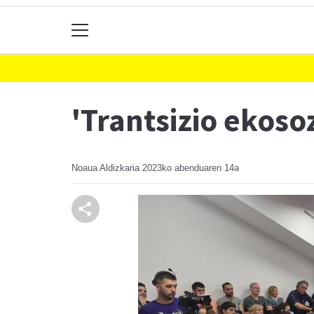
'Trantsizio ekoso
Noaua Aldizkaria
2023ko abenduaren 14a