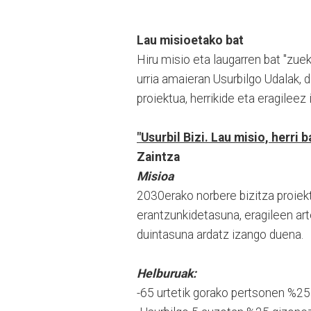
Lau misioetako bat
Hiru misio eta laugarren bat "zue
urria amaieran Usurbilgo Udalak, da
proiektua, herrikide eta eragilee
"Usurbil Bizi. Lau misio, herri b
Zaintza
Misioa
2030erako norbere bizitza proiekt
erantzunkidetasuna, eragileen art
duintasuna ardatz izango duena.
Helburuak:
-65 urtetik gorako pertsonen %25