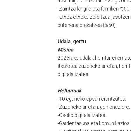
-Usurbilgo 5 auzotan %25 gizonez
-Zaintza langile eta familien %5
-Etxez etxeko zerbitzua jasotzen
dutenena orekatzea (%50).
Udala, gertu
Misioa
2026rako udalak herritarrei emat
itxarotea zuzeneko arretan, herr
digitala izatea.
Helburuak
-10 eguneko epean erantzutea.
-Zuzeneko arretan, gehienez ere, 
-Osoko digitala izatea.
-Gardentasuna eta komunikazioa