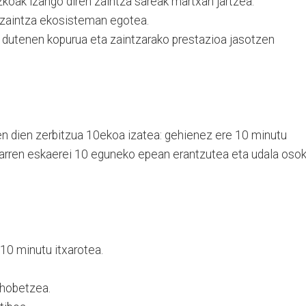
koak izango diren zaintza sareak martxan jartzea.
0 zaintza ekosisteman egotea.
 dutenen kopurua eta zaintzarako prestazioa jasotzen
en dien zerbitzua 10ekoa izatea: gehienez ere 10 minutu
itarren eskaerei 10 eguneko epean erantzutea eta udala osok
10 minutu itxarotea.
 hobetzea.