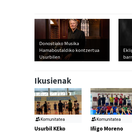
Donostiako Musika
Hamabostaldiko kontzertua
Ekli
Usurbilen
bar
Ikusienak
Komunitatea
Komunitatea
Usurbil KEko
Iñigo Moreno