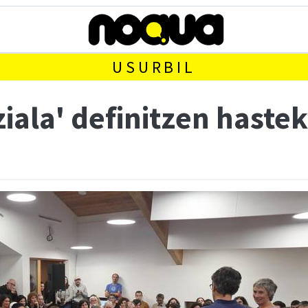
USURBIL
ziala' definitzen haste