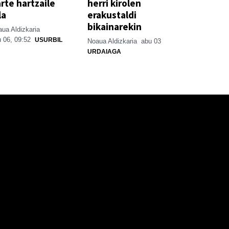
rte hartzaile
herri kirolen
la
erakustaldi
bikainarekin
ua Aldizkaria
 06, 09:52
USURBIL
Noaua Aldizkaria
abu 03
URDAIAGA