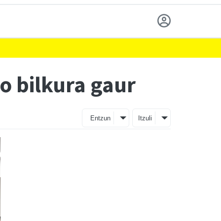
ko bilkura gaur
Entzun
Itzuli