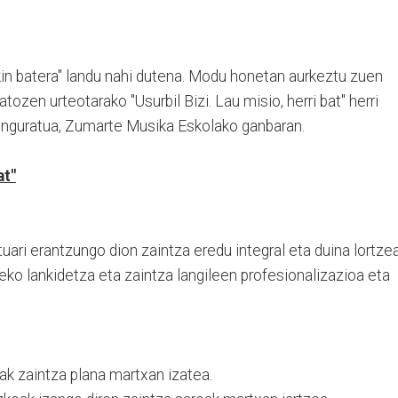
kin batera" landu nahi dutena. Modu honetan aurkeztu zuen
tozen urteotarako "Usurbil Bizi. Lau misio, herri bat" herri
z inguratua, Zumarte Musika Eskolako ganbaran.
at"
uari erantzungo dion zaintza eredu integral eta duina lortzea
eko lankidetza eta zaintza langileen profesionalizazioa eta
ak zaintza plana martxan izatea.