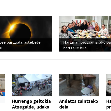
pse partziala, astebete
HarEman programarako pa
ru
hartzaile bila
Hurrengo geltokia
Andatza zaintzeko
H
Atxegalde, udako
deia
p