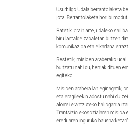
Usurbilgo Udala berrantolaketa b
jota. Berrantolaketa hori bi moduta
Batetik, orain arte, udaleko sail b
hiru lantalde zabaletan biltzen dir
komunikazioa eta elkarlana errazt
Bestetik, misioen araberako udal j
bultzatu nahi du, herriak dituen er
egiteko.
Misioen arabera lan eginagatik, o
eta eragileekin adostu nahi du ze
alorrei erantzuteko baliogarria iz
Trantsizio ekosozialaren misioa
ereduaren inguruko hausnarketari"