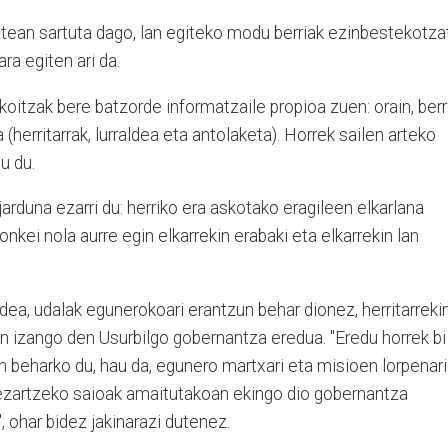
etean sartuta dago, lan egiteko modu berriak ezinbestekotza
ra egiten ari da.
akoitzak bere batzorde informatzaile propioa zuen: orain, berr
a (herritarrak, lurraldea eta antolaketa). Horrek sailen arteko
u du.
arduna ezarri du: herriko era askotako eragileen elkarlana
ronkei nola aurre egin elkarrekin erabaki eta elkarrekin lan
rdea, udalak egunerokoari erantzun behar dionez, herritarreki
in izango den Usurbilgo gobernantza eredua. "Eredu horrek bi
an beharko du, hau da, egunero martxari eta misioen lorpenari
 ezartzeko saioak amaitutakoan ekingo dio gobernantza
, ohar bidez jakinarazi dutenez.