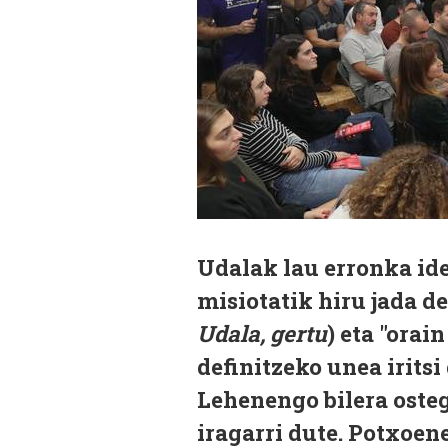
Udalak lau erronka ide
misiotatik hiru jada de
Udala, gertu
) eta "orai
definitzeko unea iritsi
Lehenengo bilera oste
iragarri dute. Potxoen