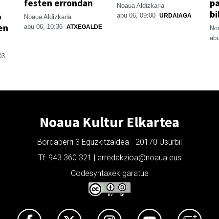
festen errondan
pa
Noaua Aldizkaria
bi
o
abu 06, 09:00
URDAIAGA
Noaua Aldizkaria
en
abu 06, 10:36
ATXEGALDE
Noa
abu
03
Noaua Kultur Elkartea
Bordaberri 3 Eguzkitzaldea - 20170 Usurbil
Tf: 943 360 321 | erredakzioa@noaua.eus
Codesyntaxek garatua