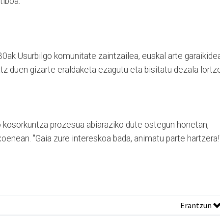
tiboa.
0ak Usurbilgo komunitate zaintzailea, euskal arte garaikidea
tz duen gizarte eraldaketa ezagutu eta bisitatu dezala lortz
o kosorkuntza prozesua abiaraziko dute ostegun honetan,
enean. "Gaia zure intereskoa bada, animatu parte hartzera!
Erantzun