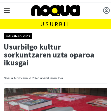
USURBIL
GABONAK 2023
Usurbilgo kultur
sorkuntzaren uzta oparoa
ikusgai
Noaua Aldizkaria
2023ko abenduaren 19a