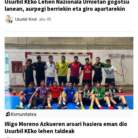
Usurbil KEko Lehen Nazionala Urnietan gogotsu
lanean, aurpegi berriekin eta giro apartarekin
Usurbil Kirol
abu 05
Komunitatea
Iñigo Moreno Azkueren aroari hasiera eman dio
Usurbil KEko lehen taldeak