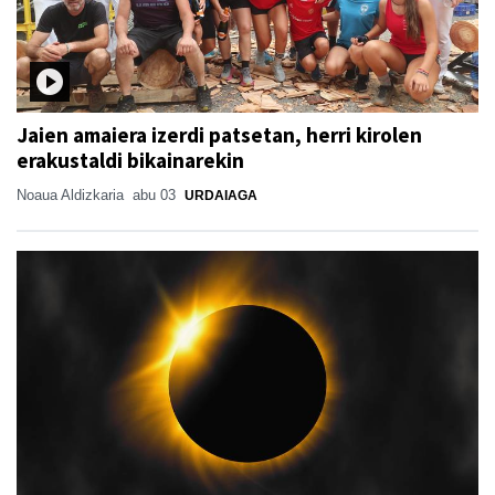
Jaien amaiera izerdi patsetan, herri kirolen
erakustaldi bikainarekin
Noaua Aldizkaria
abu 03
URDAIAGA