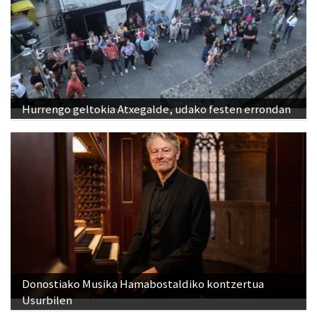
Hurrengo geltokia Atxegalde, udako festen errondan
Donostiako Musika Hamabostaldiko kontzertua
Usurbilen