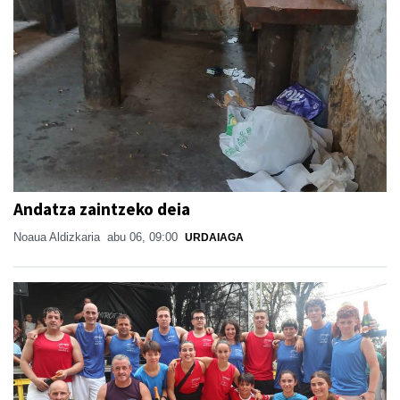
Andatza zaintzeko deia
Noaua Aldizkaria
abu 06, 09:00
URDAIAGA