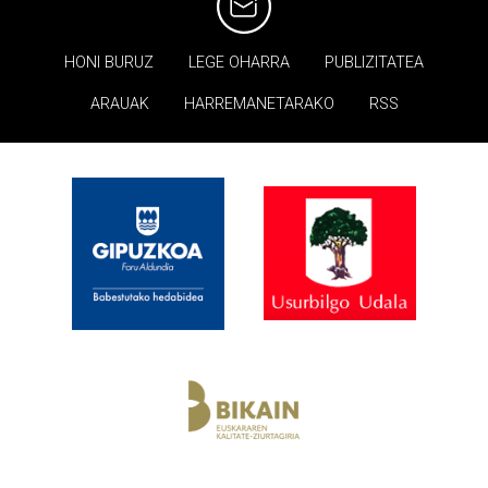
HONI BURUZ
LEGE OHARRA
PUBLIZITATEA
ARAUAK
HARREMANETARAKO
RSS