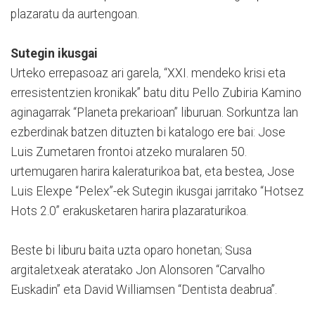
plazaratu da aurtengoan.
Sutegin ikusgai
Urteko errepasoaz ari garela, “XXI. mendeko krisi eta
erresistentzien kronikak” batu ditu Pello Zubiria Kamino
aginagarrak “Planeta prekarioan” liburuan. Sorkuntza lan
ezberdinak batzen dituzten bi katalogo ere bai: Jose
Luis Zumetaren frontoi atzeko muralaren 50.
urtemugaren harira kaleraturikoa bat, eta bestea, Jose
Luis Elexpe “Pelex”-ek Sutegin ikusgai jarritako “Hotsez
Hots 2.0” erakusketaren harira plazaraturikoa.
Beste bi liburu baita uzta oparo honetan; Susa
argitaletxeak ateratako Jon Alonsoren “Carvalho
Euskadin” eta David Williamsen “Dentista deabrua”.