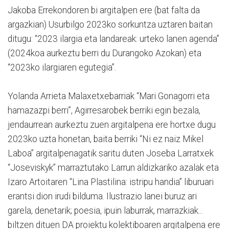
Jakoba Errekondoren bi argitalpen ere (bat falta da
argazkian) Usurbilgo 2023ko sorkuntza uztaren baitan
ditugu: “2023 ilargia eta landareak: urteko lanen agenda”
(2024koa aurkeztu berri du Durangoko Azokan) eta
“2023ko ilargiaren egutegia”.
Yolanda Arrieta Malaxetxebarriak “Mari Gonagorri eta
hamazazpi berri”, Agirresarobek berriki egin bezala,
jendaurrean aurkeztu zuen argitalpena ere hortxe dugu
2023ko uzta honetan, baita berriki “Ni ez naiz Mikel
Laboa” argitalpenagatik saritu duten Joseba Larratxek
“Joseviskyk” marraztutako Larrun aldizkariko azalak eta
Izaro Artoitaren “Lina Plastilina: istripu handia” liburuari
erantsi dion irudi bilduma. Ilustrazio lanei buruz ari
garela, denetarik; poesia, ipuin laburrak, marrazkiak...
biltzen dituen DA proiektu kolektiboaren argitalpena ere