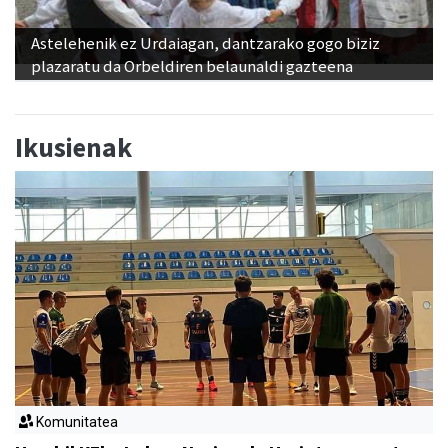
Astelehenik ez Urdaiagan, dantzarako gogo biziz
plazaratu da Orbeldiren belaunaldi gazteena
Ikusienak
Komunitatea