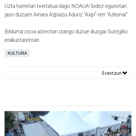
Uzta horretan txertatua dago NOAUA! bidez egunotan
jaso duzuen Ainara Azpiazu Aduriz “Axpi”-ren “Azkonar”.
Bilduma osoa asteotan izango duzue ikusgai Sutegiko
erakustaretoan.
KULTURA
Erantzun