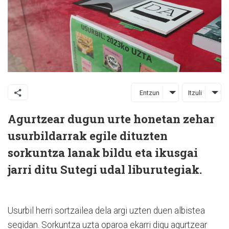
Entzun
Itzuli
Agurtzear dugun urte honetan zehar
usurbildarrak egile dituzten
sorkuntza lanak bildu eta ikusgai
jarri ditu Sutegi udal liburutegiak.
Usurbil herri sortzailea dela argi uzten duen albistea
segidan. Sorkuntza uzta oparoa ekarri digu agurtzear