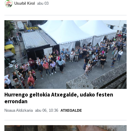
Usurbil Kirol
abu 03
Hurrengo geltokia Atxegalde, udako festen
errondan
Noaua Aldizkaria
abu 06, 10:36
ATXEGALDE