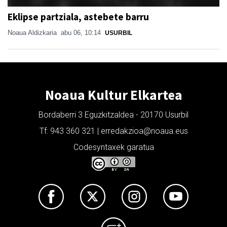
Eklipse partziala, astebete barru
Noaua Aldizkaria
abu 06, 10:14
USURBIL
Noaua Kultur Elkartea
Bordaberri 3 Eguzkitzaldea - 20170 Usurbil
Tf: 943 360 321 | erredakzioa@noaua.eus
Codesyntaxek garatua