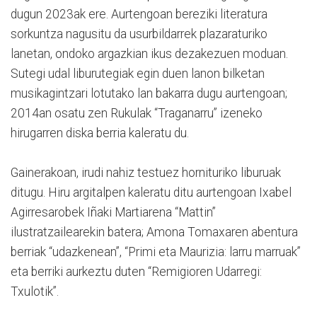
dugun 2023ak ere. Aurtengoan bereziki literatura
sorkuntza nagusitu da usurbildarrek plazaraturiko
lanetan, ondoko argazkian ikus dezakezuen moduan.
Sutegi udal liburutegiak egin duen lanon bilketan
musikagintzari lotutako lan bakarra dugu aurtengoan;
2014an osatu zen Rukulak “Traganarru” izeneko
hirugarren diska berria kaleratu du.
Gainerakoan, irudi nahiz testuez hornituriko liburuak
ditugu. Hiru argitalpen kaleratu ditu aurtengoan Ixabel
Agirresarobek Iñaki Martiarena “Mattin”
ilustratzailearekin batera; Amona Tomaxaren abentura
berriak “udazkenean”, “Primi eta Maurizia: larru marruak”
eta berriki aurkeztu duten “Remigioren Udarregi:
Txulotik”.