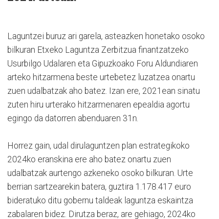
Laguntzei buruz ari garela, asteazken honetako osoko
bilkuran Etxeko Laguntza Zerbitzua finantzatzeko
Usurbilgo Udalaren eta Gipuzkoako Foru Aldundiaren
arteko hitzarmena beste urtebetez luzatzea onartu
zuen udalbatzak aho batez. Izan ere, 2021ean sinatu
zuten hiru urterako hitzarmenaren epealdia agortu
egingo da datorren abenduaren 31n.
Horrez gain, udal dirulaguntzen plan estrategikoko
2024ko eranskina ere aho batez onartu zuen
udalbatzak aurtengo azkeneko osoko bilkuran. Urte
berrian sartzearekin batera, guztira 1.178.417 euro
bideratuko ditu gobernu taldeak laguntza eskaintza
zabalaren bidez. Dirutza beraz, are gehiago, 2024ko