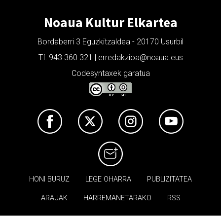
Noaua Kultur Elkartea
Bordaberri 3 Eguzkitzaldea - 20170 Usurbil
Tf: 943 360 321 | erredakzioa@noaua.eus
Codesyntaxek garatua
HONI BURUZ
LEGE OHARRA
PUBLIZITATEA
ARAUAK
HARREMANETARAKO
RSS