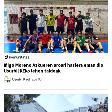
Komunitatea
Iñigo Moreno Azkueren aroari hasiera eman dio
Usurbil KEko lehen taldeak
Usurbil Kirol
abu 03