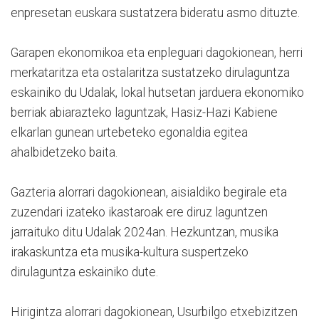
enpresetan euskara sustatzera bideratu asmo dituzte.
Garapen ekonomikoa eta enpleguari dagokionean, herri
merkataritza eta ostalaritza sustatzeko dirulaguntza
eskainiko du Udalak, lokal hutsetan jarduera ekonomiko
berriak abiarazteko laguntzak, Hasiz-Hazi Kabiene
elkarlan gunean urtebeteko egonaldia egitea
ahalbidetzeko baita.
Gazteria alorrari dagokionean, aisialdiko begirale eta
zuzendari izateko ikastaroak ere diruz laguntzen
jarraituko ditu Udalak 2024an. Hezkuntzan, musika
irakaskuntza eta musika-kultura suspertzeko
dirulaguntza eskainiko dute.
Hirigintza alorrari dagokionean, Usurbilgo etxebizitzen