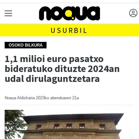
USURBIL
OSOKO BILKURA
1,1 milioi euro pasatxo
bideratuko dituzte 2024an
udal dirulaguntzetara
Noaua Aldizkaria
2023ko abenduaren 21a