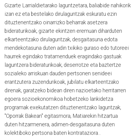
Gizarte Larrialdietarako laguntzetara, baliabide nahikorik
izan ez eta bestelako dirulaguntzak eskuratu ezin
dituztenentzako oinarrizko beharrak asetzera
bideraturikoak, gizarte ekintzen eremuan diharduten
elkarteentzako dirulaguntzak, desgaitasuna edota
mendekotasuna duten adin txikiko guraso edo tutoreei
haurrek egindako tratamenduek eragindako gastuak
laguntzera bideraturikoak, deserrotze eta baztertze
sozialeko arriskuan dauden pertsonen senideei
erantzutera zuzendurikoak, jubilatu elkarteentzako
direnak, garatzeko bidean diren nazioetako herritarren
egoera sozioekonomikoa hobetzeko lankidetza
programak exekutatzen dituztenentzako laguntzak,
"Oporrak Bakean" egitasmora, Matiarekin hitzartua
duten hitzarmenera, adimen-desgaitasuna duten
kolektiboko pertsona baten kontrataziora...