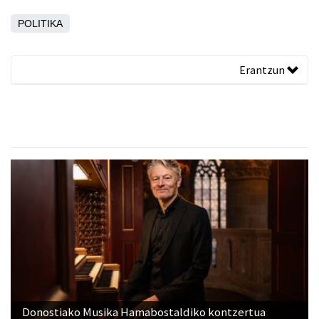
POLITIKA
Erantzun
Donostiako Musika Hamabostaldiko kontzertua