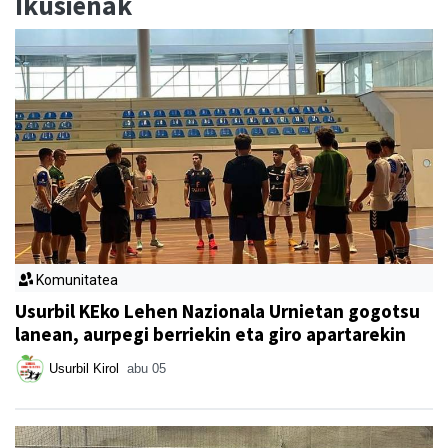
Ikusienak
Komunitatea
Usurbil KEko Lehen Nazionala Urnietan gogotsu
lanean, aurpegi berriekin eta giro apartarekin
Usurbil Kirol
abu 05