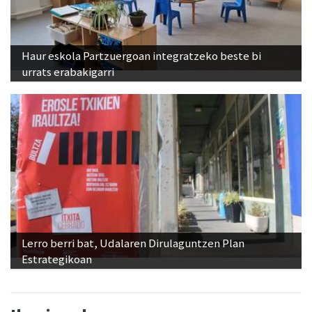
Haur eskola Partzuergoan integratzeko beste bi
urrats erabakigarri
Lerro berri bat, Udalaren Dirulaguntzen Plan
Estrategikoan