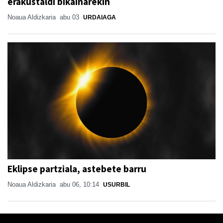
erakustaldi bikainarekin
Noaua Aldizkaria
abu 03
URDAIAGA
Eklipse partziala, astebete barru
Noaua Aldizkaria
abu 06, 10:14
USURBIL