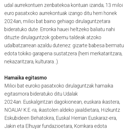
udal aurrekontuen zenbatekoa kontuan izanda; 13 miloi
euro pasatxoko aurrekontuak izango ditu herri honek
2024an, milioi bat baino gehiago dirulaguntzetara
bideratuko dute. Erronka hauei heltzeko baliatu nahi
dituzte dirulaguntzok gobernu taldeak atzoko
udalbatzarrean azaldu dutenez: gizarte babesa bermatu
edota tokiko garapena sustatzera (herri merkataritzara,
nekazaritzara, kulturara...).
Hamaika egitasmo
Milioi bat euroko pasatxoko dirulaguntzak hamaika
egitasmora bideratuko ditu Udalak
2024an. Euskalgintzari dagokionean, euskara ikastera,
NOAUA! K.E.-ra, ikastolen aldeko jaialdietara, Hizkuntz
Eskubideen Behatokira, Euskal Herrian Euskaraz-era,
Jakin eta Elhuyar fundazioetara, Korrikara edota