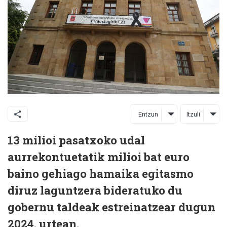
Entzun
Itzuli
13 milioi pasatxoko udal
aurrekontuetatik milioi bat euro
baino gehiago hamaika egitasmo
diruz laguntzera bideratuko du
gobernu taldeak estreinatzear dugun
2024. urtean.