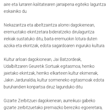
aire eta lurraren kalitatearen jarraipena egiteko laguntza
eskainiko du.
Nekazaritza eta abeltzaintza alorrei dagokienean,
eremuotako ekintzetara bideratzeko dirulaguntza
irekiak sustatuko ditu, baita eremuokin lotura duten
azoka eta ekintzak, edota sagardoaren inguruko kultura.
Kultur arloari dagokionean, Jai Batzordeak,
Udalbiltzaren Geuretik Sortuak egitasmoa, herriko
jaietako ekintzak, herriko elkarteen kultur ekimenak,
Jakin Jardunaldia, kultur sormeneko egitasmoak edota
buruhandien konpartsa diruz lagunduko ditu.
Gizarte Zerbitzuei dagokienean, aurreikusi gabeko
gizarte zerbitzuetako premiazko bereziko egoeretara,