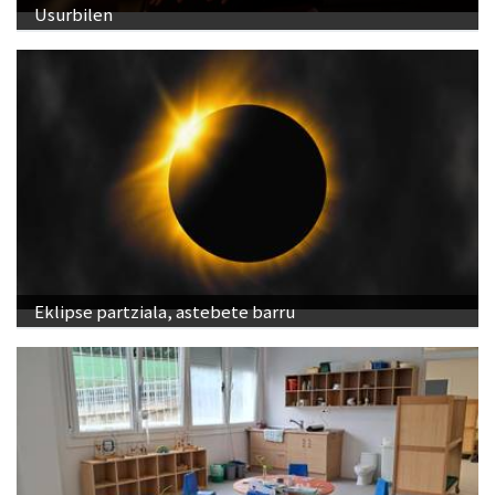
Usurbilen
Eklipse partziala, astebete barru