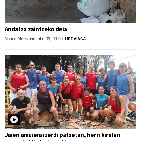
Andatza zaintzeko deia
Noaua Aldizkaria
abu 06, 09:00
URDAIAGA
Jaien amaiera izerdi patsetan, herri kirolen