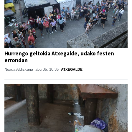
Hurrengo geltokia Atxegalde, udako festen
errondan
Noaua Aldizkaria
abu 06, 10:36
ATXEGALDE