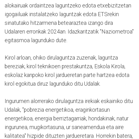
alokairuak ordaintzea laguntzeko edota etxebizitzetan
igogailuak instalatzeko laguntzak edota ETSrekin
sinatutako hitzarmena betearaztea izango dira
Udalaren erronkak 2024an. Idazkaritzatik "Naziometroa"
egitasmoa lagunduko dute.
Kirol arloan, ohiko dirulaguntza zuzenak, laguntza
bereziak, kirol teknikoen prestakuntza, Eskola Kirola,
eskolaz kanpoko kirol jardueretan parte hartzea edota
kirol egokitua diruz lagunduko ditu Udalak.
Ingurumen alorrerako dirulaguntza irekiak eskainiko ditu
Udalak, "pobrezia energetikoa, eraginkortasun
energetikoa, energia berriztagarriak, hondakinak, natur
ingurunea, mugikortasuna, ur saneamendua eta aire
kalitatea" hizpide dituzten jardueretara. Horrekin batera,