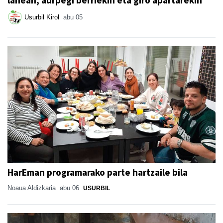
Usurbil Kirol
abu 05
HarEman programarako parte hartzaile bila
Noaua Aldizkaria
abu 06
USURBIL