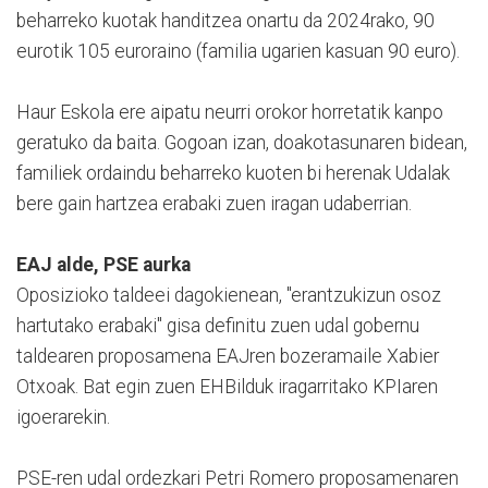
beharreko kuotak handitzea onartu da 2024rako, 90
eurotik 105 euroraino (familia ugarien kasuan 90 euro).
Haur Eskola ere aipatu neurri orokor horretatik kanpo
geratuko da baita. Gogoan izan, doakotasunaren bidean,
familiek ordaindu beharreko kuoten bi herenak Udalak
bere gain hartzea erabaki zuen iragan udaberrian.
EAJ alde, PSE aurka
Oposizioko taldeei dagokienean, "erantzukizun osoz
hartutako erabaki" gisa definitu zuen udal gobernu
taldearen proposamena EAJren bozeramaile Xabier
Otxoak. Bat egin zuen EHBilduk iragarritako KPIaren
igoerarekin.
PSE-ren udal ordezkari Petri Romero proposamenaren