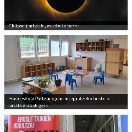
Eklipse partziala, astebete barru
Haur eskola Partzuergoan integratzeko beste bi
urrats erabakigarri