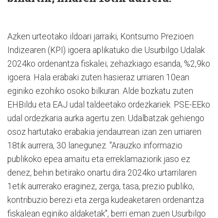
Azken urteotako ildoari jarraiki, Kontsumo Prezioen
Indizearen (KPI) igoera aplikatuko die Usurbilgo Udalak
2024ko ordenantza fiskalei; zehazkiago esanda, %2,9ko
igoera. Hala erabaki zuten hasieraz urriaren 10ean
eginiko ezohiko osoko bilkuran. Alde bozkatu zuten
EHBildu eta EAJ udal taldeetako ordezkariek. PSE-EEko
udal ordezkaria aurka agertu zen. Udalbatzak gehiengo
osoz hartutako erabakia jendaurrean izan zen urriaren
18tik aurrera, 30 lanegunez. "Arauzko informazio
publikoko epea amaitu eta erreklamaziorik jaso ez
denez, behin betirako onartu dira 2024ko urtarrilaren
1etik aurrerako eraginez, zerga, tasa, prezio publiko,
kontribuzio berezi eta zerga kudeaketaren ordenantza
fiskalean eginiko aldaketak", berri eman zuen Usurbilgo