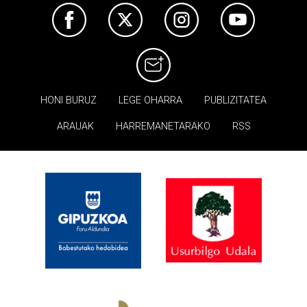
HONI BURUZ
LEGE OHARRA
PUBLIZITATEA
ARAUAK
HARREMANETARAKO
RSS