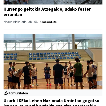
Hurrengo geltokia Atxegalde, udako festen
errondan
Noaua Aldizkaria
abu 06
ATXEGALDE
Komunitatea
Usurbil KEko Lehen Nazionala Urnietan gogotsu
lanean, aurpegi berriekin eta giro apartarekin