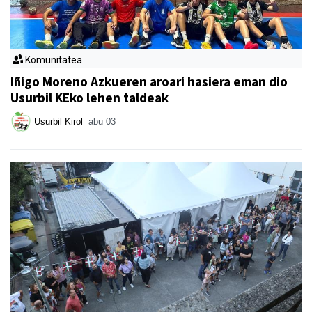
Komunitatea
Iñigo Moreno Azkueren aroari hasiera eman dio
Usurbil KEko lehen taldeak
Usurbil Kirol
abu 03