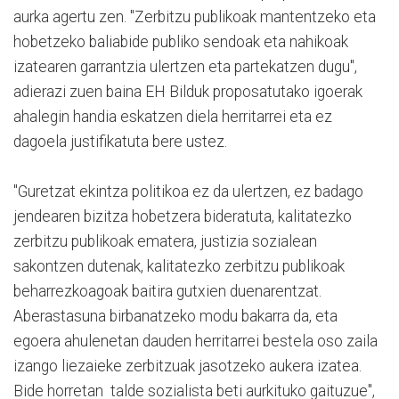
aurka agertu zen. "Zerbitzu publikoak mantentzeko eta
hobetzeko baliabide publiko sendoak eta nahikoak
izatearen garrantzia ulertzen eta partekatzen dugu",
adierazi zuen baina EH Bilduk proposatutako igoerak
ahalegin handia eskatzen diela herritarrei eta ez
dagoela justifikatuta bere ustez.
"Guretzat ekintza politikoa ez da ulertzen, ez badago
jendearen bizitza hobetzera bideratuta, kalitatezko
zerbitzu publikoak ematera, justizia sozialean
sakontzen dutenak, kalitatezko zerbitzu publikoak
beharrezkoagoak baitira gutxien duenarentzat.
Aberastasuna birbanatzeko modu bakarra da, eta
egoera ahulenetan dauden herritarrei bestela oso zaila
izango liezaieke zerbitzuak jasotzeko aukera izatea.
Bide horretan
talde sozialista beti aurkituko gaituzue",