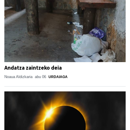
Andatza zaintzeko deia
Noaua Aldizkaria
abu 06
URDAIAGA