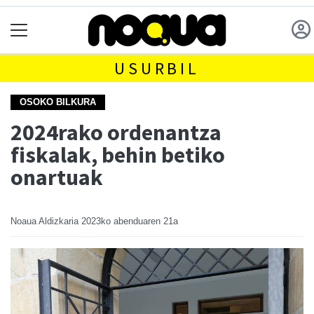
USURBIL
OSOKO BILKURA
2024rako ordenantza
fiskalak, behin betiko
onartuak
Noaua Aldizkaria
2023ko abenduaren 21a