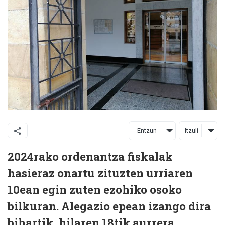
Entzun
Itzuli
2024rako ordenantza fiskalak
hasieraz onartu zituzten urriaren
10ean egin zuten ezohiko osoko
bilkuran. Alegazio epean izango dira
bihartik, hilaren 18tik aurrera.