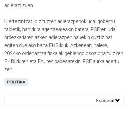
adierazi zuen.
Ulertezintzat jo zituzten adierazpenok udal gobernu
taldetik, harridura agertzeareakin batera, PSEren udal
ordezkariaren azken adierazpen hauekin guztiz bat
egiten duelako baita EHBilduk. Azkenean, halere,
2024ko ordenantza fiskalak gehiengo osoz onartu ziren
EHBilduren eta EAJren babesarekin. PSE aurka agertu
zen.
POLITIKA
Erantzun