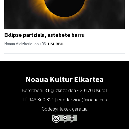
Eklipse partziala, astebete barru
Noaua Aldizkaria
abu 06
USURBIL
Noaua Kultur Elkartea
Bordaberri 3 Eguzkitzaldea - 20170 Usurbil
Tf: 943 360 321 | erredakzioa@noaua.eus
Codesyntaxek garatua