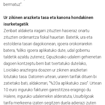
bermatuz".
Ur zikinen arazketa tasa eta kanona hondakinen
isurketagatik
Zenbait aldaketa iragarri zituzten hasieraz onartu
zituzten ordenantza fiskal hauetan. Batetik, ura eta
estolderia tasari dagokionean, igoera orokorrarekin
batera, %8ko igoera aplikatuko dute, udal gobernu
taldetik azaldu zutenez, Gipuzkoako udalerri gehienetan
dagoen kontzeptu berri bat txertatuko dutelako,
Loiolako araztegira doazen ur zikinen arazketari
lotutako tasa. Datorren urtean, uraren tarifak dituen bi
zatietako bati, aldakorrari, "%20a aplikatuko zaio". Urtean
10 euro inguruko fakturen garestitzea eragingo du.
Halere, inguruko udalerriekin alderatuta, Usurbilgoak
tarifa merkeena izaten segitzen duela adierazi zuten