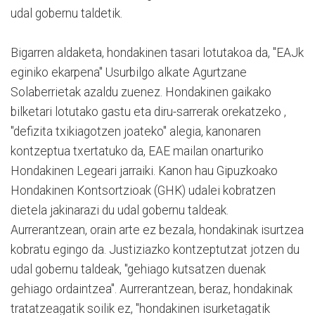
udal gobernu taldetik.
Bigarren aldaketa, hondakinen tasari lotutakoa da, "EAJk
eginiko ekarpena" Usurbilgo alkate Agurtzane
Solaberrietak azaldu zuenez. Hondakinen gaikako
bilketari lotutako gastu eta diru-sarrerak orekatzeko ,
"defizita txikiagotzen joateko" alegia, kanonaren
kontzeptua txertatuko da, EAE mailan onarturiko
Hondakinen Legeari jarraiki. Kanon hau Gipuzkoako
Hondakinen Kontsortzioak (GHK) udalei kobratzen
dietela jakinarazi du udal gobernu taldeak.
Aurrerantzean, orain arte ez bezala, hondakinak isurtzea
kobratu egingo da. Justiziazko kontzeptutzat jotzen du
udal gobernu taldeak, "gehiago kutsatzen duenak
gehiago ordaintzea". Aurrerantzean, beraz, hondakinak
tratatzeagatik soilik ez, "hondakinen isurketagatik