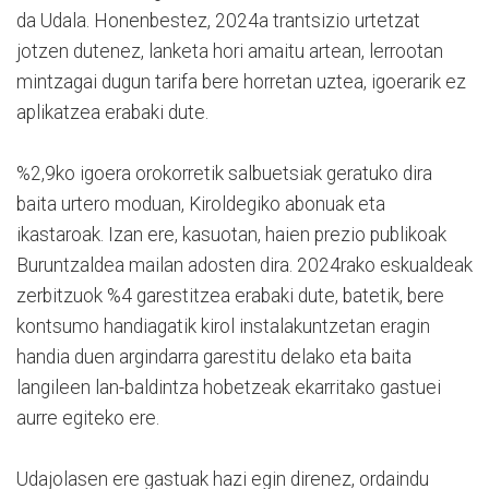
da Udala. Honenbestez, 2024a trantsizio urtetzat
jotzen dutenez, lanketa hori amaitu artean, lerrootan
mintzagai dugun tarifa bere horretan uztea, igoerarik ez
aplikatzea erabaki dute.
%2,9ko igoera orokorretik salbuetsiak geratuko dira
baita urtero moduan, Kiroldegiko abonuak eta
ikastaroak. Izan ere, kasuotan, haien prezio publikoak
Buruntzaldea mailan adosten dira. 2024rako eskualdeak
zerbitzuok %4 garestitzea erabaki dute, batetik, bere
kontsumo handiagatik kirol instalakuntzetan eragin
handia duen argindarra garestitu delako eta baita
langileen lan-baldintza hobetzeak ekarritako gastuei
aurre egiteko ere.
Udajolasen ere gastuak hazi egin direnez, ordaindu