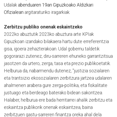
Udalak
abenduaren 19an Gipuzkoako Aldizkari
Ofizialean
argitaraturiko iragarkiak.
Zerbitzu publiko onenak eskaintzeko
2022ko abuztutik 2023ko abuztura arte KPIak
Gipuzkoan izandako bilakaera hartu dute erreferentzia
gisa, igoera zehazterakoan. Udal gobernu taldetik
gogorarazi zutenez, diru-sarreren ehuneko garrantzitsua
jasotzen da urtero, zerga, tasa eta prezio publikoetatik.
Helburua da, nabarmendu dutenez, "justizia sozialaren
eta trantsizio ekosozialaren zerbitzura jartzea udalaren
ahalmenen arabera gure zerga-politika, eta fiskalitate
justuago eta berdeago baterako bidean sakontzea.
Halaber, helburua ere bada herritarrei ahalik zerbitzu eta
eskaintza publikorik onenak eskaintzea, baina
zerbitzuen gastu-sarreren finantza oreka ahal dela