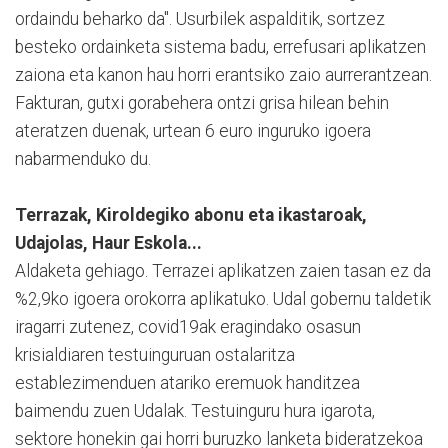
ordaindu beharko da". Usurbilek aspalditik, sortzez
besteko ordainketa sistema badu, errefusari aplikatzen
zaiona eta kanon hau horri erantsiko zaio aurrerantzean.
Fakturan, gutxi gorabehera ontzi grisa hilean behin
ateratzen duenak, urtean 6 euro inguruko igoera
nabarmenduko du.
Terrazak, Kiroldegiko abonu eta ikastaroak,
Udajolas, Haur Eskola...
Aldaketa gehiago. Terrazei aplikatzen zaien tasan ez da
%2,9ko igoera orokorra aplikatuko. Udal gobernu taldetik
iragarri zutenez, covid19ak eragindako osasun
krisialdiaren testuinguruan ostalaritza
establezimenduen atariko eremuok handitzea
baimendu zuen Udalak. Testuinguru hura igarota,
sektore honekin gai horri buruzko lanketa bideratzekoa