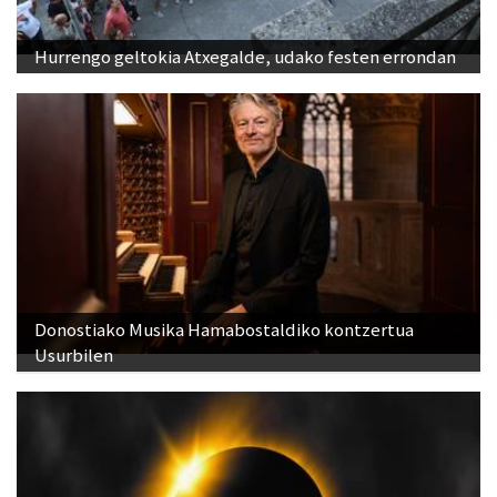
Hurrengo geltokia Atxegalde, udako festen errondan
Donostiako Musika Hamabostaldiko kontzertua
Usurbilen