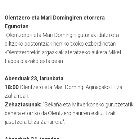
Olentzero eta Mari Domingiren etorrera
Egunotan
-Olentzerori eta Mari Domingiri gutunak idatzi eta
biltzeko postontziak herriko txoko ezberdinetan.
-Olentzerorekin argazkiak ateratzeko aukera Mikel
Laboa plazako estalpean.
Abenduak 23, larunbata
18:00
Olentzero eta Mari Domingi Aginagako Eliza
Zaharrean.
Zehaztasunak:
"Sekaña eta Mitxerkoneko gurutzetatik
behera etorriko da Olentzero haurren eskutitzak
jasotzera Eliza Zaharrera".