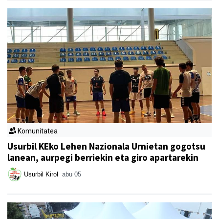
Komunitatea
Usurbil KEko Lehen Nazionala Urnietan gogotsu
lanean, aurpegi berriekin eta giro apartarekin
Usurbil Kirol
abu 05