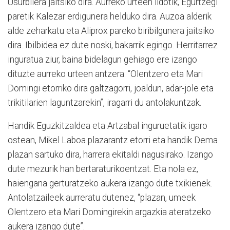
Usurbilera jaitsiko dira. Aurreko urteen ildotik, Egurtzegi
paretik Kalezar erdigunera helduko dira. Auzoa alderik
alde zeharkatu eta Aliprox pareko biribilgunera jaitsiko
dira. Ibilbidea ez dute noski, bakarrik egingo. Herritarrez
inguratua ziur, baina bidelagun gehiago ere izango
dituzte aurreko urteen antzera. “Olentzero eta Mari
Domingi etorriko dira galtzagorri, joaldun, adar-jole eta
trikitilarien laguntzarekin”, iragarri du antolakuntzak.
Handik Eguzkitzaldea eta Artzabal inguruetatik igaro
ostean, Mikel Laboa plazarantz etorri eta handik Dema
plazan sartuko dira, harrera ekitaldi nagusirako. Izango
dute mezurik han bertaraturikoentzat. Eta nola ez,
haiengana gerturatzeko aukera izango dute txikienek.
Antolatzaileek aurreratu dutenez, “plazan, umeek
Olentzero eta Mari Domingirekin argazkia ateratzeko
aukera izango dute”.