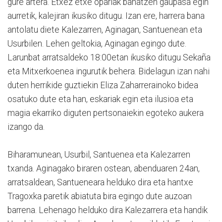
gure artera. Etxez etxe opariak banatzen gaupasa egin
aurretik, kalejiran ikusiko ditugu. Izan ere, harrera bana
antolatu diete Kalezarren, Aginagan, Santuenean eta
Usurbilen. Lehen geltokia, Aginagan egingo dute.
Larunbat arratsaldeko 18:00etan ikusiko ditugu Sekaña
eta Mitxerkoenea ingurutik behera. Bidelagun izan nahi
duten herrikide guztiekin Eliza Zaharrerainoko bidea
osatuko dute eta han, eskariak egin eta ilusioa eta
magia ekarriko diguten pertsonaiekin egoteko aukera
izango da.
Biharamunean, Usurbil, Santuenea eta Kalezarren
txanda. Aginagako biraren ostean, abenduaren 24an,
arratsaldean, Santueneara helduko dira eta hantxe
Tragoxka paretik abiatuta bira egingo dute auzoan
barrena. Lehenago helduko dira Kalezarrera eta handik