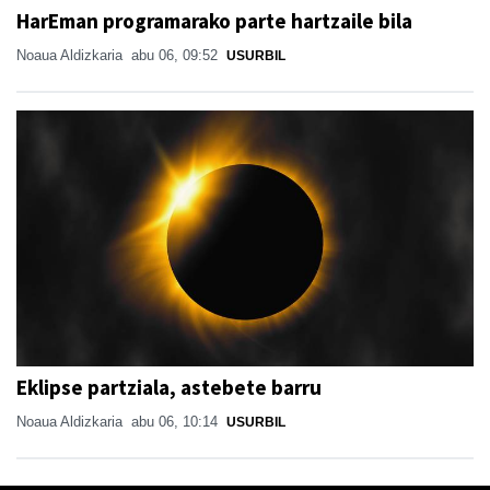
HarEman programarako parte hartzaile bila
Noaua Aldizkaria
abu 06, 09:52
USURBIL
Eklipse partziala, astebete barru
Noaua Aldizkaria
abu 06, 10:14
USURBIL