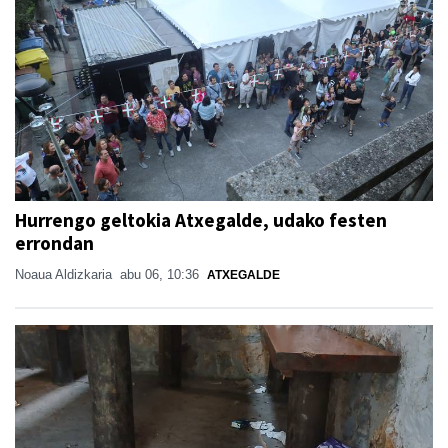
Hurrengo geltokia Atxegalde, udako festen
errondan
Noaua Aldizkaria
abu 06, 10:36
ATXEGALDE