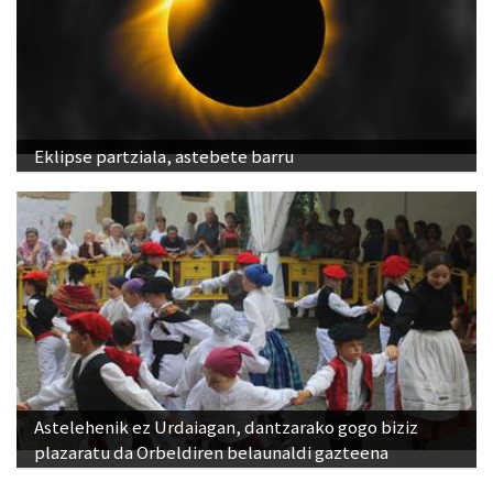
Eklipse partziala, astebete barru
Astelehenik ez Urdaiagan, dantzarako gogo biziz
plazaratu da Orbeldiren belaunaldi gazteena