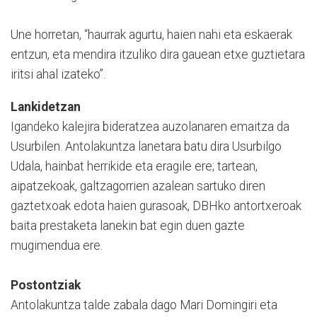
Une horretan, “haurrak agurtu, haien nahi eta eskaerak
entzun, eta mendira itzuliko dira gauean etxe guztietara
iritsi ahal izateko”.
Lankidetzan
Igandeko kalejira bideratzea auzolanaren emaitza da
Usurbilen. Antolakuntza lanetara batu dira Usurbilgo
Udala, hainbat herrikide eta eragile ere; tartean,
aipatzekoak, galtzagorrien azalean sartuko diren
gaztetxoak edota haien gurasoak, DBHko antortxeroak
baita prestaketa lanekin bat egin duen gazte
mugimendua ere.
Postontziak
Antolakuntza talde zabala dago Mari Domingiri eta