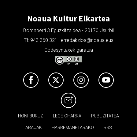
Noaua Kultur Elkartea
Bordaberri 3 Eguzkitzaldea - 20170 Usurbil
Tf: 943 360 321 | erredakzioa@noaua.eus
Codesyntaxek garatua
HONI BURUZ
LEGE OHARRA
PUBLIZITATEA
ARAUAK
HARREMANETARAKO
RSS