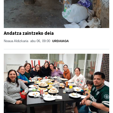
Andatza zaintzeko deia
Noaua Aldizkaria
abu 06, 09:00
URDAIAGA