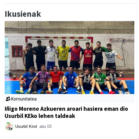
Ikusienak
Komunitatea
Iñigo Moreno Azkueren aroari hasiera eman dio
Usurbil KEko lehen taldeak
Usurbil Kirol
abu 03