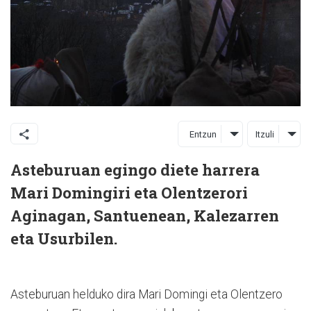
Entzun
Itzuli
Asteburuan egingo diete harrera
Mari Domingiri eta Olentzerori
Aginagan, Santuenean, Kalezarren
eta Usurbilen.
Asteburuan helduko dira Mari Domingi eta Olentzero