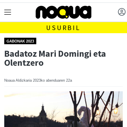
USURBIL
GABONAK 2023
Badatoz Mari Domingi eta
Olentzero
Noaua Aldizkaria
2023ko abenduaren 22a