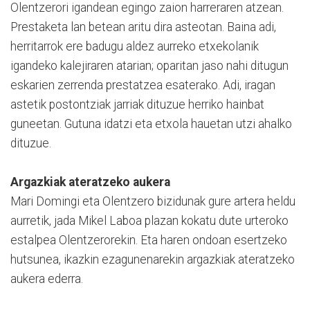
Olentzerori igandean egingo zaion harreraren atzean.
Prestaketa lan betean aritu dira asteotan. Baina adi,
herritarrok ere badugu aldez aurreko etxekolanik
igandeko kalejiraren atarian; oparitan jaso nahi ditugun
eskarien zerrenda prestatzea esaterako. Adi, iragan
astetik postontziak jarriak dituzue herriko hainbat
guneetan. Gutuna idatzi eta etxola hauetan utzi ahalko
dituzue.
Argazkiak ateratzeko aukera
Mari Domingi eta Olentzero bizidunak gure artera heldu
aurretik, jada Mikel Laboa plazan kokatu dute urteroko
estalpea Olentzerorekin. Eta haren ondoan esertzeko
hutsunea, ikazkin ezagunenarekin argazkiak ateratzeko
aukera ederra.