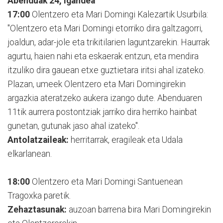
Abenduak 24, igandea
17:00
Olentzero eta Mari Domingi Kalezartik Usurbila:
"Olentzero eta Mari Domingi etorriko dira galtzagorri,
joaldun, adar-jole eta trikitilarien laguntzarekin. Haurrak
agurtu, haien nahi eta eskaerak entzun, eta mendira
itzuliko dira gauean etxe guztietara iritsi ahal izateko.
Plazan, umeek Olentzero eta Mari Domingirekin
argazkia ateratzeko aukera izango dute. Abenduaren
11tik aurrera postontziak jarriko dira herriko hainbat
gunetan, gutunak jaso ahal izateko".
Antolatzaileak:
herritarrak, eragileak eta Udala
elkarlanean.
18:00
Olentzero eta Mari Domingi Santuenean
Tragoxka paretik.
Zehaztasunak:
auzoan barrena bira Mari Domingirekin