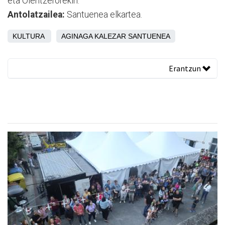
eta Olentzerorekin.
Antolatzailea:
Santuenea elkartea.
KULTURA
AGINAGA
KALEZAR
SANTUENEA
Erantzun