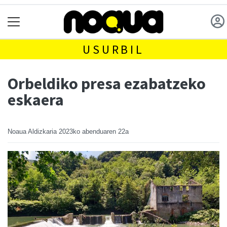
USURBIL
Orbeldiko presa ezabatzeko
eskaera
Noaua Aldizkaria
2023ko abenduaren 22a