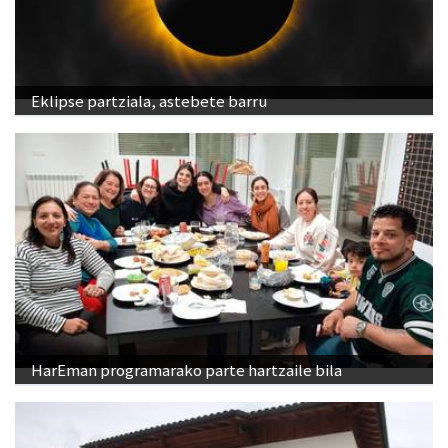
Eklipse partziala, astebete barru
HarEman programarako parte hartzaile bila