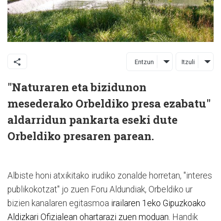
Entzun
Itzuli
"Naturaren eta bizidunon
mesederako Orbeldiko presa ezabatu"
aldarridun pankarta eseki dute
Orbeldiko presaren parean.
Albiste honi atxikitako irudiko zonalde horretan, "interes
publikokotzat" jo zuen Foru Aldundiak, Orbeldiko ur
bizien kanalaren egitasmoa
irailaren 1eko Gipuzkoako
Aldizkari Ofizialean ohartarazi zuen moduan.
Handik