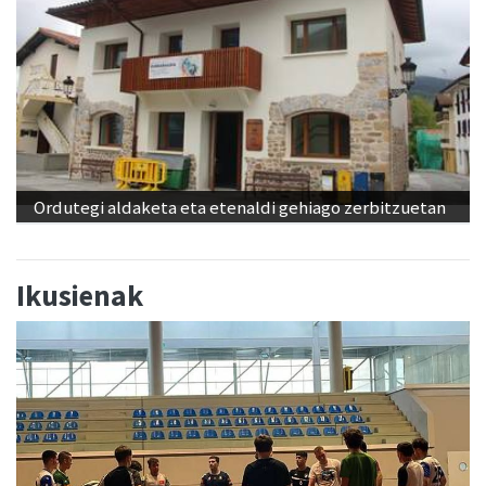
Ordutegi aldaketa eta etenaldi gehiago zerbitzuetan
Ikusienak