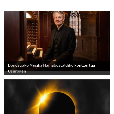
Donostiako Musika Hamabostaldiko kontzertua
Usurbilen