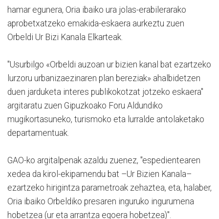
hamar egunera, Oria ibaiko ura jolas-erabilerarako
aprobetxatzeko emakida-eskaera aurkeztu zuen
Orbeldi Ur Bizi Kanala Elkarteak.
"Usurbilgo «Orbeldi auzoan ur bizien kanal bat ezartzeko
lurzoru urbanizaezinaren plan bereziak» ahalbidetzen
duen jarduketa interes publikokotzat jotzeko eskaera"
argitaratu zuen Gipuzkoako Foru Aldundiko
mugikortasuneko, turismoko eta lurralde antolaketako
departamentuak.
GAO-ko argitalpenak azaldu zuenez, "espedientearen
xedea da kirol-ekipamendu bat –Ur Bizien Kanala–
ezartzeko hirigintza parametroak zehaztea, eta, halaber,
Oria ibaiko Orbeldiko presaren inguruko ingurumena
hobetzea (ur eta arrantza egoera hobetzea)".