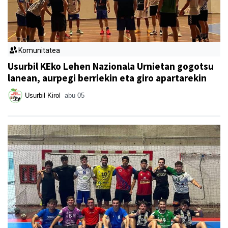
Komunitatea
Usurbil KEko Lehen Nazionala Urnietan gogotsu
lanean, aurpegi berriekin eta giro apartarekin
Usurbil Kirol
abu 05