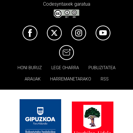
Codesyntaxek garatua
HONI BURUZ
LEGE OHARRA
PUBLIZITATEA
ARAUAK
HARREMANETARAKO
RSS