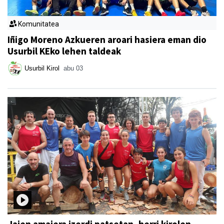
Komunitatea
Iñigo Moreno Azkueren aroari hasiera eman dio
Usurbil KEko lehen taldeak
Usurbil Kirol
abu 03
Jaien amaiera izerdi patsetan, herri kirolen