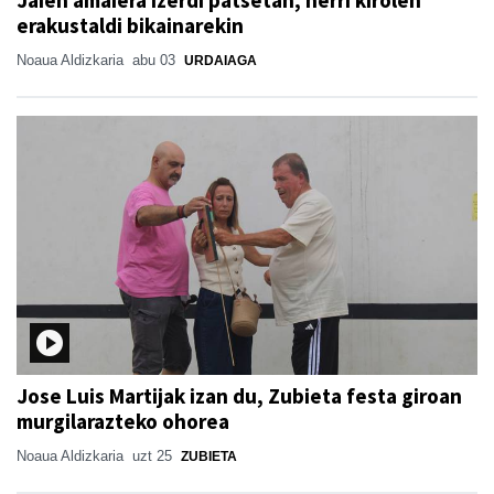
erakustaldi bikainarekin
Noaua Aldizkaria
abu 03
URDAIAGA
Jose Luis Martijak izan du, Zubieta festa giroan
murgilarazteko ohorea
Noaua Aldizkaria
uzt 25
ZUBIETA