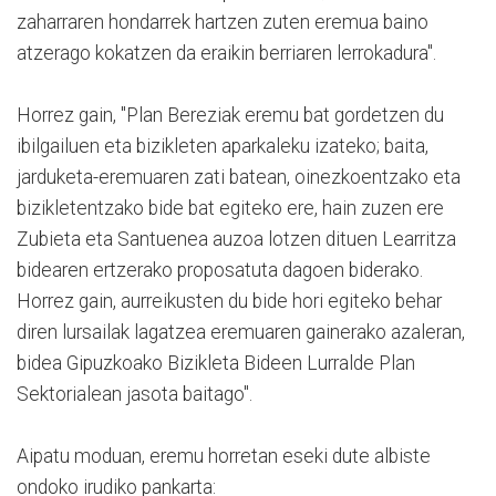
zaharraren hondarrek hartzen zuten eremua baino
atzerago kokatzen da eraikin berriaren lerrokadura".
Horrez gain, "Plan Bereziak eremu bat gordetzen du
ibilgailuen eta bizikleten aparkaleku izateko; baita,
jarduketa-eremuaren zati batean, oinezkoentzako eta
bizikletentzako bide bat egiteko ere, hain zuzen ere
Zubieta eta Santuenea auzoa lotzen dituen Learritza
bidearen ertzerako proposatuta dagoen biderako.
Horrez gain, aurreikusten du bide hori egiteko behar
diren lursailak lagatzea eremuaren gainerako azaleran,
bidea Gipuzkoako Bizikleta Bideen Lurralde Plan
Sektorialean jasota baitago".
Aipatu moduan, eremu horretan eseki dute albiste
ondoko irudiko pankarta: