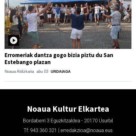
Erromeriak dantza gogo bizia piztu du San
Estebango plazan
Noaua Aldizkaria
abu 03
URDAIAGA
Noaua Kultur Elkartea
Bordaberri 3 Eguzkitzaldea - 20170 Usurbil
Tf: 943 360 321 | erredakzioa@noaua.eus