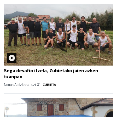
Sega desafio itzela, Zubietako jaien azken
txanpan
Noaua Aldizkaria
uzt 31
ZUBIETA