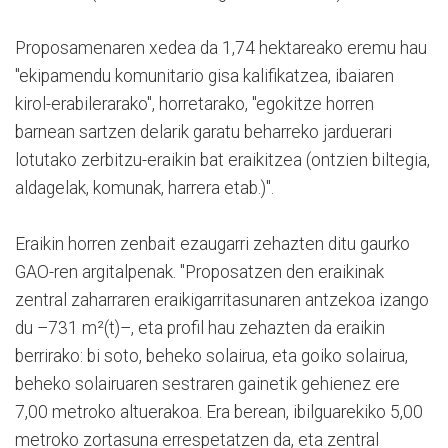
Proposamenaren xedea da 1,74 hektareako eremu hau
"ekipamendu komunitario gisa kalifikatzea, ibaiaren
kirol-erabilerarako", horretarako, "egokitze horren
barnean sartzen delarik garatu beharreko jarduerari
lotutako zerbitzu-eraikin bat eraikitzea (ontzien biltegia,
aldagelak, komunak, harrera etab.)".
Eraikin horren zenbait ezaugarri zehazten ditu gaurko
GAO-ren argitalpenak. "Proposatzen den eraikinak
zentral zaharraren eraikigarritasunaren antzekoa izango
du –731 m²(t)–, eta profil hau zehazten da eraikin
berrirako: bi soto, beheko solairua, eta goiko solairua,
beheko solairuaren sestraren gainetik gehienez ere
7,00 metroko altuerakoa. Era berean, ibilguarekiko 5,00
metroko zortasuna errespetatzen da, eta zentral