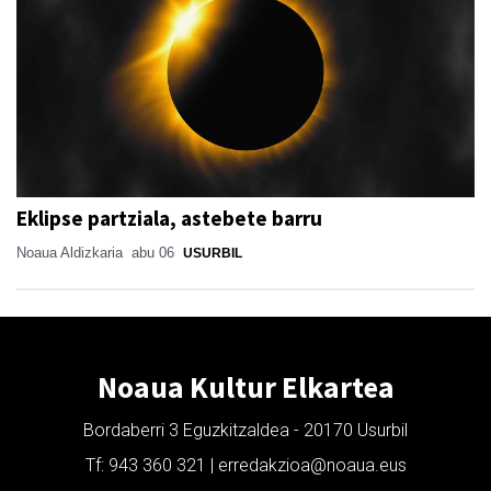
Eklipse partziala, astebete barru
Noaua Aldizkaria
abu 06
USURBIL
Noaua Kultur Elkartea
Bordaberri 3 Eguzkitzaldea - 20170 Usurbil
Tf: 943 360 321 | erredakzioa@noaua.eus