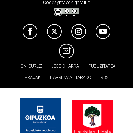
Codesyntaxek garatua
HONI BURUZ
LEGE OHARRA
PUBLIZITATEA
ARAUAK
HARREMANETARAKO
RSS