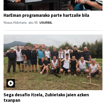
HarEman programarako parte hartzaile bila
Noaua Aldizkaria
abu 06
USURBIL
Sega desafio itzela, Zubietako jaien azken
txanpan