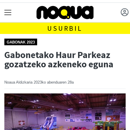
USURBIL
GABONAK 2023
Gabonetako Haur Parkeaz
gozatzeko azkeneko eguna
Noaua Aldizkaria
2023ko abenduaren 28a