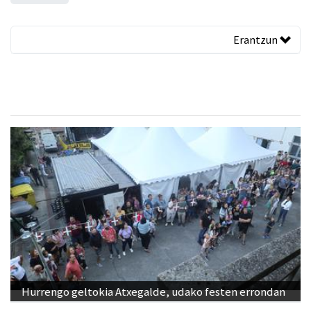
Erantzun
Hurrengo geltokia Atxegalde, udako festen errondan