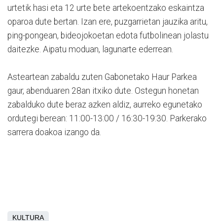
urtetik hasi eta 12 urte bete artekoentzako eskaintza
oparoa dute bertan. Izan ere, puzgarrietan jauzika aritu,
ping-pongean, bideojokoetan edota futbolinean jolastu
daitezke. Aipatu moduan, lagunarte ederrean.
Asteartean zabaldu zuten Gabonetako Haur Parkea
gaur, abenduaren 28an itxiko dute. Ostegun honetan
zabalduko dute beraz azken aldiz, aurreko egunetako
ordutegi berean: 11:00-13:00 / 16:30-19:30. Parkerako
sarrera doakoa izango da.
KULTURA