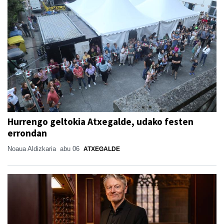
Hurrengo geltokia Atxegalde, udako festen
errondan
Noaua Aldizkaria
abu 06
ATXEGALDE