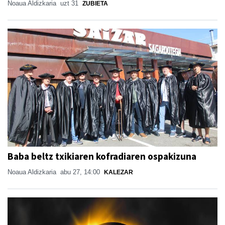
Noaua Aldizkaria
uzt 31
ZUBIETA
Baba beltz txikiaren kofradiaren ospakizuna
Noaua Aldizkaria
abu 27, 14:00
KALEZAR