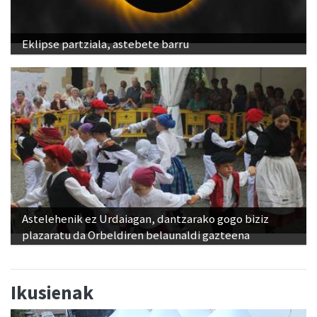
Eklipse partziala, astebete barru
Astelehenik ez Urdaiagan, dantzarako gogo biziz
plazaratu da Orbeldiren belaunaldi gazteena
Ikusienak