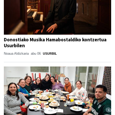
Donostiako Musika Hamabostaldiko kontzertua
Usurbilen
Noaua Aldizkaria
abu 06
USURBIL