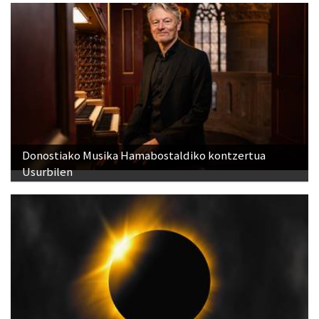
Donostiako Musika Hamabostaldiko kontzertua
Usurbilen