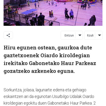
Entzun
Itzuli
Hiru egunen ostean, gaurkoa dute
gaztetxoenek Oiardo kiroldegian
irekitako Gabonetako Haur Parkeaz
gozatzeko azkeneko eguna.
Sorkuntza, jolasa, lagunarte ederra eta gehiago
eskaintzen ari da egunotan Usurbilgo Udalak Oiardo
kiroldegian egokitu duen Gabonetako Haur Parkea. 2