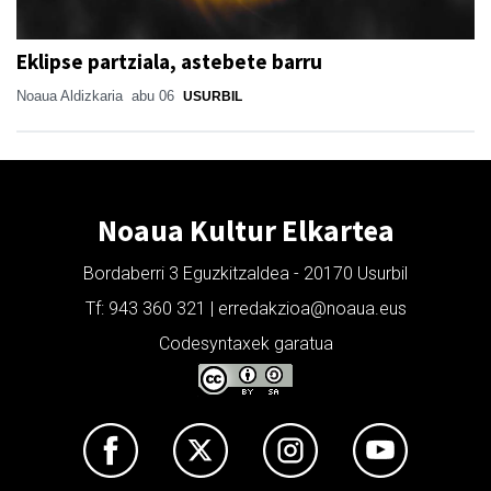
Eklipse partziala, astebete barru
Noaua Aldizkaria
abu 06
USURBIL
Noaua Kultur Elkartea
Bordaberri 3 Eguzkitzaldea - 20170 Usurbil
Tf: 943 360 321 | erredakzioa@noaua.eus
Codesyntaxek garatua