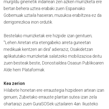
murgildu ginenetik indarrean zen azken murrizketa ere
bertan behera uztea erabaki zuen Espainiako
Gobernuak uztaila hasieran; musukoa erabiltzea ez da
derrigorrezkoa inon ordutik.
Bestelako murrizketak ere hizpide izan genituen;
"Lehen Arretan eta etengabeko arreta guneetan
medikuak kentzen ari dira" adieraziz, Osakidetzan
aplikatutako murrizketak salatzeko mobilizazioa deitu
zuen besteak beste, Donostialdea Osasun Publikoaren
Alde herri Plataformak.
Kea zerion
Hilabete honetan ere erraustegia hizpideen artean izan
genuen, Zubietako errauste plantan sutea izan zela
ohartarazi zuen GuraSOSek uztailaren 4an. Ikusteko