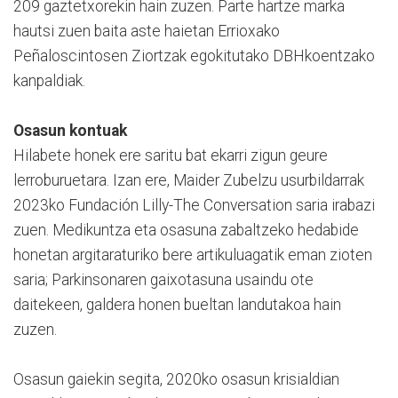
209 gaztetxorekin hain zuzen. Parte hartze marka
hautsi zuen baita aste haietan Errioxako
Peñaloscintosen Ziortzak egokitutako DBHkoentzako
kanpaldiak.
Osasun kontuak
Hilabete honek ere saritu bat ekarri zigun geure
lerroburuetara. Izan ere, Maider Zubelzu usurbildarrak
2023ko Fundación Lilly-The Conversation saria irabazi
zuen. Medikuntza eta osasuna zabaltzeko hedabide
honetan argitaraturiko bere artikuluagatik eman zioten
saria; Parkinsonaren gaixotasuna usaindu ote
daitekeen, galdera honen bueltan landutakoa hain
zuzen.
Osasun gaiekin segita, 2020ko osasun krisialdian