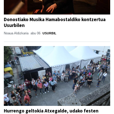
Donostiako Musika Hamabostaldiko kontzertua
Usurbilen
Noaua Aldizkaria
abu 06
USURBIL
Hurrengo geltokia Atxegalde, udako festen