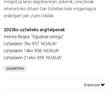
Hirigintza lanei dagokienean, azkenik, oinezkoak
lehenetsiko dituen San Esteban kale irisgarriagoa
erabilgarri jarri zuen Udalak.
2023ko uztaileko argitalpenak
Herrira Begira: "Eguzkiari erregu"
Uztailaren 7ko 957. NOAUA!
Uztailaren 14ko 958. NOAUA!
Uztailaren 21eko 959. NOAUA!
GIZARTEA
Erantzun