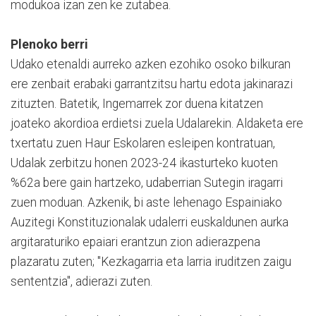
modukoa izan zen ke zutabea.
Plenoko berri
Udako etenaldi aurreko azken ezohiko osoko bilkuran
ere zenbait erabaki garrantzitsu hartu edota jakinarazi
zituzten. Batetik, Ingemarrek zor duena kitatzen
joateko akordioa erdietsi zuela Udalarekin. Aldaketa ere
txertatu zuen Haur Eskolaren esleipen kontratuan,
Udalak zerbitzu honen 2023-24 ikasturteko kuoten
%62a bere gain hartzeko, udaberrian Sutegin iragarri
zuen moduan. Azkenik, bi aste lehenago Espainiako
Auzitegi Konstituzionalak udalerri euskaldunen aurka
argitaraturiko epaiari erantzun zion adierazpena
plazaratu zuten; "Kezkagarria eta larria iruditzen zaigu
sententzia", adierazi zuten.