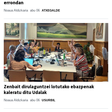
errondan
Noaua Aldizkaria
abu 06
ATXEGALDE
Zenbait dirulaguntzei lotutako ebazpenak
kaleratu ditu Udalak
Noaua Aldizkaria
abu 06
USURBIL