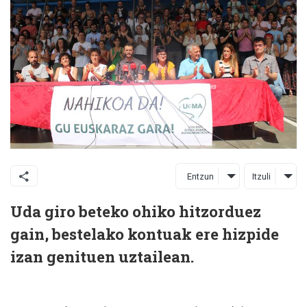
Entzun
Itzuli
Uda giro beteko ohiko hitzorduez
gain, bestelako kontuak ere hizpide
izan genituen uztailean.