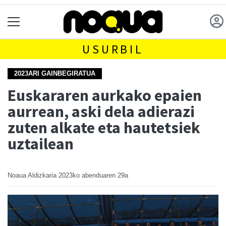
USURBIL
2023ARI GAINBEGIRATUA
Euskararen aurkako epaien
aurrean, aski dela adierazi
zuten alkate eta hautetsiek
uztailean
Noaua Aldizkaria
2023ko abenduaren 29a