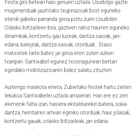
Festa giro betean hasi genuen uztaila. Usurbilgo gazte
mugimenduak jaurtitako txupinazoak bost eguneko
etenik gabeko parranda giroa piztu zuen Usurbilen.
Oilasko biltzaileen bira, gazteen nahiz haurren eguneko
dinamikak, kontzertu gau luzeak, dantza saioak, jan-
edana, kalejirak, dantza saioak, otorduak... Eraso
matxistek tarte batez jai giroa eten zuten azken
txanpan. Santixabel egunez txosnagunean bertan
egindako mobilizazioaren bidez salatu zituzten.
Aurtengo maskota erreta, Zubietako festek hartu zieten
lekukoa Santixabelei uztaila amaieran. Han ere ez zen
ekimenik falta izan; hasiera ekitaldiarekin batera, soka-
dantza, herritarren artean eginiko otorduak, haur jolasak,
kontzertu gauak, oilasko biltzaileak, jan edana...