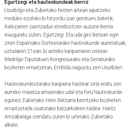
Egurtzegi eta hauteskundeak berriz
Usurbilgo eta Zubietako festen artean aipatzeko
moduko ezohiko bi hitzordu izan genituen; batetik,
Kalezarren zaintzadun etxebizitzen auzune berria
inauguratu zuten, Egurtzegi. Eta uda giro betean egin
ziren Espainiako Gorteetarako hauteskunde aurreratuak,
uztailaren 21ean, bi asteko kanpainaren ostean.
Madrilgo Diputatuen Kongresurako eta Senaturako
bozketen emaitzetan, EHBildu nagusitu zen Usurbilen.
Hauteskundeotarako kanpaina hastear zela eratu zen
aurreko maiatza amaierako udal eta foru hauteskunde
egunez Zubietako Herri Batzarra berritzeko bozketen
emaitzetatik osatutako batzarkideen taldea. Haritz
Arrizabalaga izendatu zuten bi urterako Zubietako
alkate.