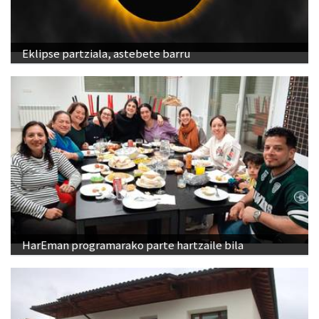
Eklipse partziala, astebete barru
HarEman programarako parte hartzaile bila