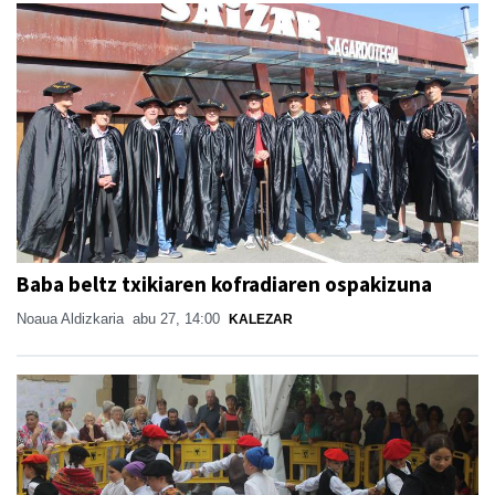
Baba beltz txikiaren kofradiaren ospakizuna
Noaua Aldizkaria
abu 27, 14:00
KALEZAR