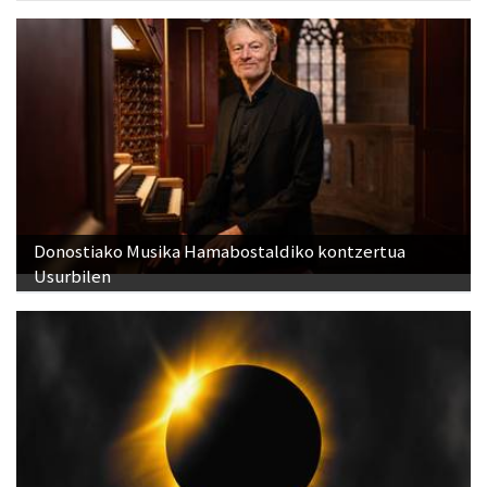
Donostiako Musika Hamabostaldiko kontzertua
Usurbilen