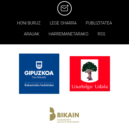
HONI BURUZ
LEGE OHARRA
PUBLIZITATEA
ARAUAK
HARREMANETARAKO
RSS