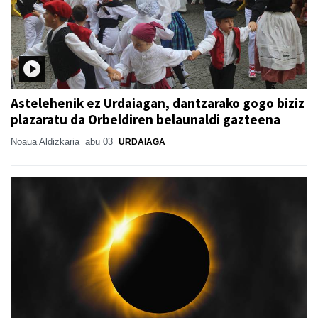
Astelehenik ez Urdaiagan, dantzarako gogo biziz
plazaratu da Orbeldiren belaunaldi gazteena
Noaua Aldizkaria
abu 03
URDAIAGA