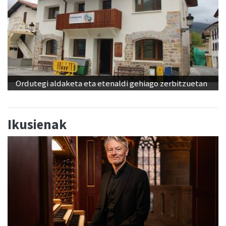
Ordutegi aldaketa eta etenaldi gehiago zerbitzuetan
Ikusienak