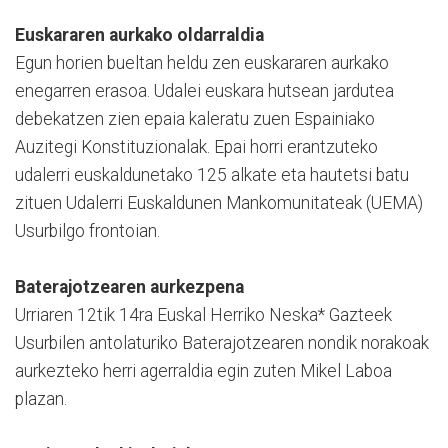
Euskararen aurkako oldarraldia
Egun horien bueltan heldu zen euskararen aurkako
enegarren erasoa.
Udalei euskara hutsean jardutea
debekatzen zien epaia kaleratu zuen Espainiako
Auzitegi Konstituzionalak.
Epai horri erantzuteko
udalerri euskaldunetako 125 alkate eta hautetsi batu
zituen Udalerri Euskaldunen Mankomunitateak (UEMA)
Usurbilgo frontoian.
Baterajotzearen aurkezpena
Urriaren 12tik 14ra Euskal Herriko Neska* Gazteek
Usurbilen antolaturiko Baterajotzearen nondik norakoak
aurkezteko herri agerraldia egin zuten Mikel Laboa
plazan.