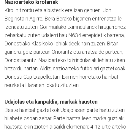
Nazioarteko kirolariak
Kirol hitzordu eta albisterik ere izan genuen. Jon
Begiristain Agirre, Bera Berako bigarren entrenatzaile
izendatu zuten. Goi-mailako txirrindulariek hirugarrenez
zeharkatu zuten udalerri hau N634 errepidetik barrena,
Donostiako Klasikoko lehiakideek hain zuzen. Bitan
gainera, goiz partean Oriorantz eta arratsalde partean,
Donostiarantz. Nazioarteko txirrindulariak lehiatu ziren
hitzordu hartan. Aldiz, nazioarteko futbolari gaztetxoak
Donosti Cup txapelketan. Ekimen horretako hainbat
neurketa Haranen jokatu zituzten.
Udajolas eta kanpaldia, markak hausten
Beste hainbat gaztetxok Udajolasen parte hartu zuten
hilabete osoan zehar. Parte hartzaileen marka guztiak
hautsita ekin zioten aisaildi ekimenari; 4-12 urte arteko