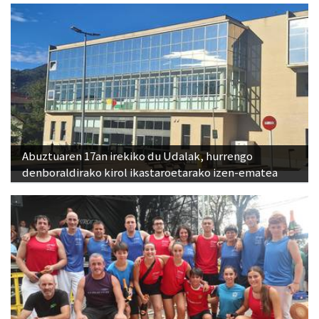
Abuztuaren 17an irekiko du Udalak, hurrengo
denboraldirako kirol ikastaroetarako izen-ematea