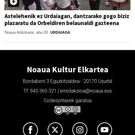
Astelehenik ez Urdaiagan, dantzarako gogo biziz
plazaratu da Orbeldiren belaunaldi gazteena
Noaua Aldizkaria
abu 03
URDAIAGA
Noaua Kultur Elkartea
Bordaberri 3 Eguzkitzaldea - 20170 Usurbil
Tf: 943 360 321 | erredakzioa@noaua.eus
Codesyntaxek garatua