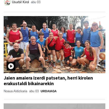
Usurbil Kirol
abu 03
Jaien amaiera izerdi patsetan, herri kirolen
erakustaldi bikainarekin
Noaua Aldizkaria
abu 03
URDAIAGA