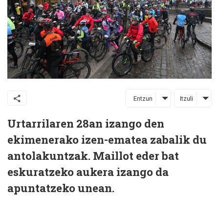
Entzun
Itzuli
Urtarrilaren 28an izango den
ekimenerako izen-ematea zabalik du
antolakuntzak. Maillot eder bat
eskuratzeko aukera izango da
apuntatzeko unean.