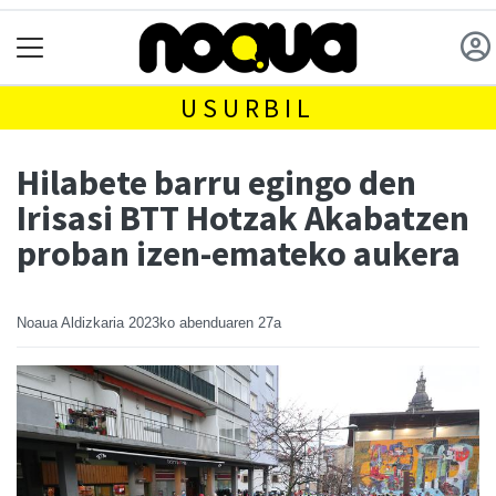
USURBIL
Hilabete barru egingo den
Irisasi BTT Hotzak Akabatzen
proban izen-emateko aukera
Noaua Aldizkaria
2023ko abenduaren 27a