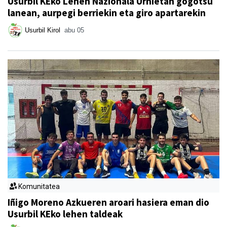
Usurbil KEko Lehen Nazionala Urnietan gogotsu
lanean, aurpegi berriekin eta giro apartarekin
Usurbil Kirol
abu 05
Komunitatea
Iñigo Moreno Azkueren aroari hasiera eman dio
Usurbil KEko lehen taldeak