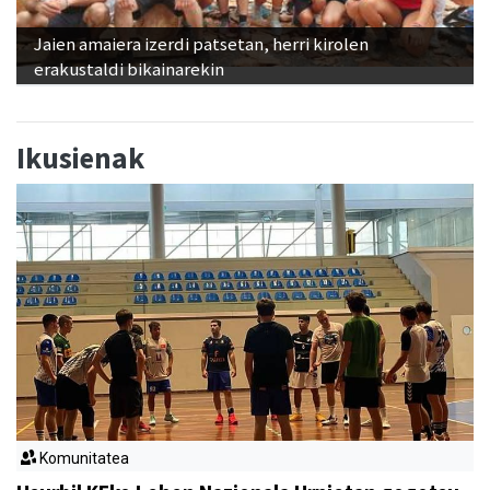
Jaien amaiera izerdi patsetan, herri kirolen
erakustaldi bikainarekin
Ikusienak
Komunitatea