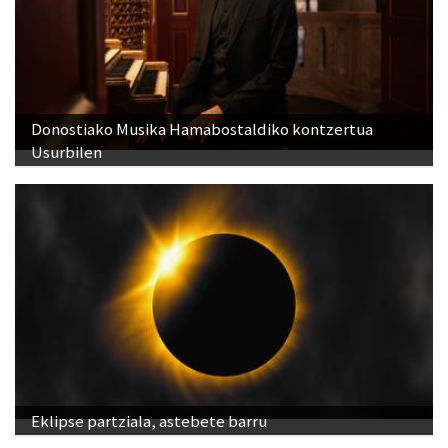
Donostiako Musika Hamabostaldiko kontzertua
Usurbilen
Eklipse partziala, astebete barru