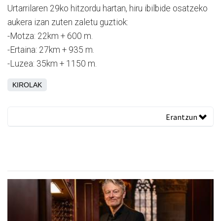
Urtarrilaren 29ko hitzordu hartan, hiru ibilbide osatzeko
aukera izan zuten zaletu guztiok:
-Motza: 22km + 600 m.
-Ertaina: 27km + 935 m.
-Luzea: 35km + 1150 m.
KIROLAK
Erantzun