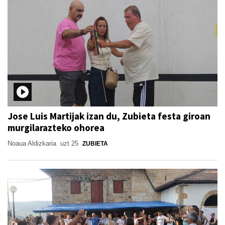
Jose Luis Martijak izan du, Zubieta festa giroan
murgilarazteko ohorea
Noaua Aldizkaria
uzt 25
ZUBIETA