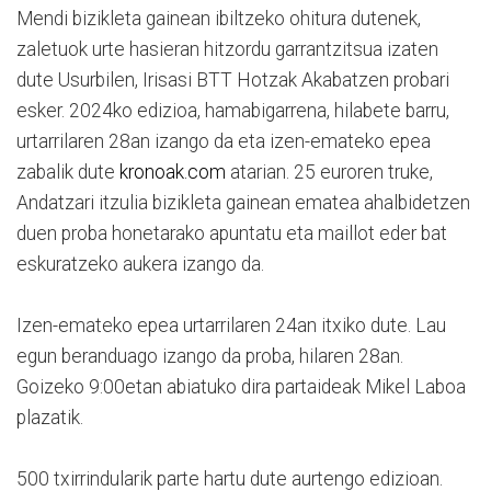
Mendi bizikleta gainean ibiltzeko ohitura dutenek,
zaletuok urte hasieran hitzordu garrantzitsua izaten
dute Usurbilen, Irisasi BTT Hotzak Akabatzen probari
esker. 2024ko edizioa, hamabigarrena, hilabete barru,
urtarrilaren 28an izango da eta izen-emateko epea
zabalik dute
kronoak.com
atarian. 25 euroren truke,
Andatzari itzulia bizikleta gainean ematea ahalbidetzen
duen proba honetarako apuntatu eta maillot eder bat
eskuratzeko aukera izango da.
Izen-emateko epea urtarrilaren 24an itxiko dute. Lau
egun beranduago izango da proba, hilaren 28an.
Goizeko 9:00etan abiatuko dira partaideak Mikel Laboa
plazatik.
500 txirrindularik parte hartu dute aurtengo edizioan.