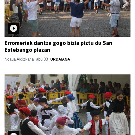
Erromeriak dantza gogo bizia piztu du San
Estebango plazan
Noaua Aldizkaria
abu 03
URDAIAGA