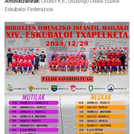
Antolatzaileak:
Usurbil K.E., Usurbilgo Udala, Euskal
Eskubaloi Federazioa.