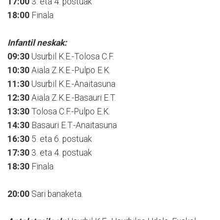
17:00
3. eta 4. postuak
18:00
Finala
Infantil neskak:
09:30
Usurbil K.E.-Tolosa C.F.
10:30
Aiala Z.K.E.-Pulpo E.K.
11:30
Usurbil K.E.-Anaitasuna
12:30
Aiala Z.K.E.-Basauri E.T.
13:30
Tolosa C.F.-Pulpo E.K.
14:30
Basauri E.T.-Anaitasuna
16:30
5. eta 6. postuak
17:30
3. eta 4. postuak
18:30
Finala
20:00
Sari banaketa.