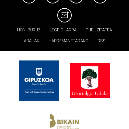
HONI BURUZ
LEGE OHARRA
PUBLIZITATEA
ARAUAK
HARREMANETARAKO
RSS