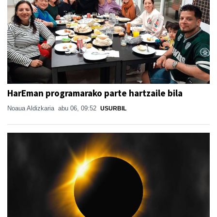
HarEman programarako parte hartzaile bila
Noaua Aldizkaria
abu 06, 09:52
USURBIL