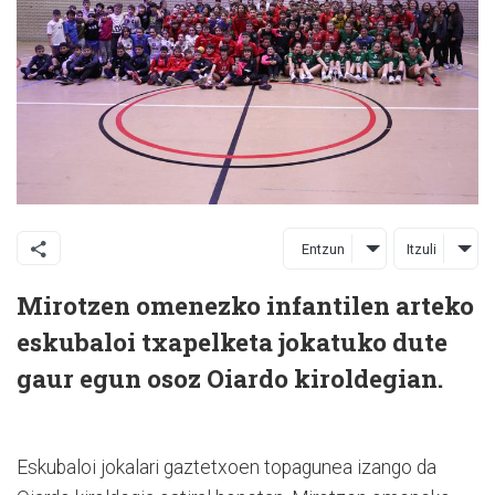
Entzun
Itzuli
Mirotzen omenezko infantilen arteko
eskubaloi txapelketa jokatuko dute
gaur egun osoz Oiardo kiroldegian.
Eskubaloi jokalari gaztetxoen topagunea izango da