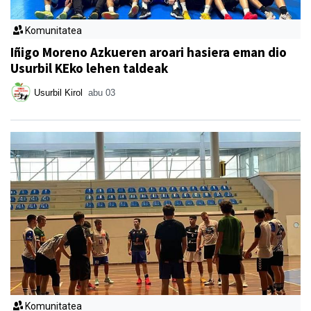
Komunitatea
Iñigo Moreno Azkueren aroari hasiera eman dio
Usurbil KEko lehen taldeak
Usurbil Kirol
abu 03
Komunitatea