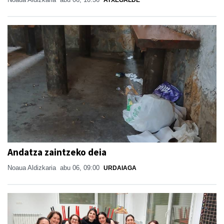
ATXEGALDE
Andatza zaintzeko deia
Noaua Aldizkaria
abu 06, 09:00
URDAIAGA