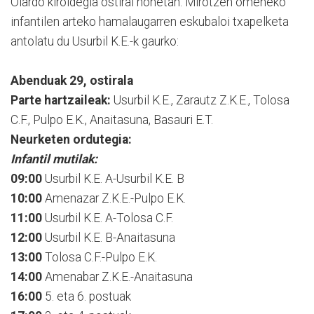
Oiardo kiroldegia ostiral honetan. Mirotzen omeneko
infantilen arteko hamalaugarren eskubaloi txapelketa
antolatu du Usurbil K.E.-k gaurko:
Abenduak 29, ostirala
Parte hartzaileak:
Usurbil K.E., Zarautz Z.K.E., Tolosa
C.F., Pulpo E.K., Anaitasuna, Basauri E.T.
Neurketen ordutegia:
Infantil mutilak:
09:00
Usurbil K.E. A-Usurbil K.E. B
10:00
Amenazar Z.K.E.-Pulpo E.K.
11:00
Usurbil K.E. A-Tolosa C.F.
12:00
Usurbil K.E. B-Anaitasuna
13:00
Tolosa C.F.-Pulpo E.K.
14:00
Amenabar Z.K.E.-Anaitasuna
16:00
5. eta 6. postuak