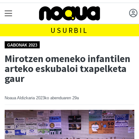
USURBIL
GABONAK 2023
Mirotzen omeneko infantilen
arteko eskubaloi txapelketa
gaur
Noaua Aldizkaria
2023ko abenduaren 29a