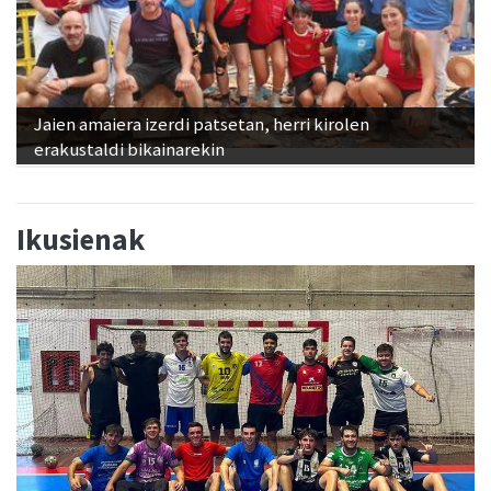
Jaien amaiera izerdi patsetan, herri kirolen
erakustaldi bikainarekin
Ikusienak