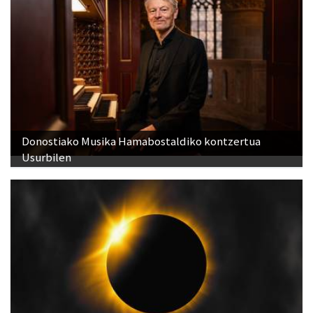
Donostiako Musika Hamabostaldiko kontzertua
Usurbilen