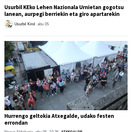
Usurbil KEko Lehen Nazionala Urnietan gogotsu
lanean, aurpegi berriekin eta giro apartarekin
Usurbil Kirol
abu 05
Hurrengo geltokia Atxegalde, udako festen
errondan
Noaua Aldizkaria
abu 06, 10:36