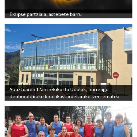
Eklipse partziala, astebete barru
Abuztuaren 17an irekiko du Udalak, hurrengo
denboraldirako kirol ikastaroetarako izen-ematea