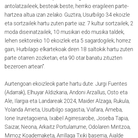
antolatzaileek, besteak beste, herriko eragileen parte-
hartzea altua izan zelako. Guztira, Usurbilgo 34 ekoizle
eta sortzailek hartu zuten parte iaz: 7 kultur sortzailek, 2
moda diseinatzailek, 10 musikari edo musika taldek,
lehen sektoreko 10 ekoizlek eta 5 sagardogilek; horrez
gain, Hurbilago elkartekoak diren 18 saltokik hartu zuten
parte otarren zozketan, eta 90 otar banatu zituzten
bezeroen artean".
Aurtengoan ekoizleok parte hartu dute: Jurgi Fuentes
(Adarrak), Elhuyar Aldizkaria, Andoni Arzallus, Osto eta
Ale, Ilargia eta Landareak 2024, Maider Alzaga, Rukula,
Yolanda Arrieta, Usurbilgo sagastia, Viafara, Ameba,
Ione Iruretagoiena, Ixabel Agirresarobe, Joseba Tapia,
Saizar, Neona, Arkaitz Portularrume, Odolaren Mintzoa,
Mimoz Koadernaketa, Arrillaga Txiki baserria, Aialde