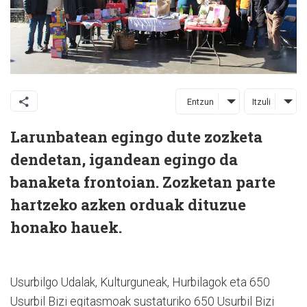
Entzun
Itzuli
Larunbatean egingo dute zozketa
dendetan, igandean egingo da
banaketa frontoian. Zozketan parte
hartzeko azken orduak dituzue
honako hauek.
Usurbilgo Udalak, Kulturguneak, Hurbilagok eta 650
Usurbil Bizi egitasmoak sustaturiko 650 Usurbil Bizi