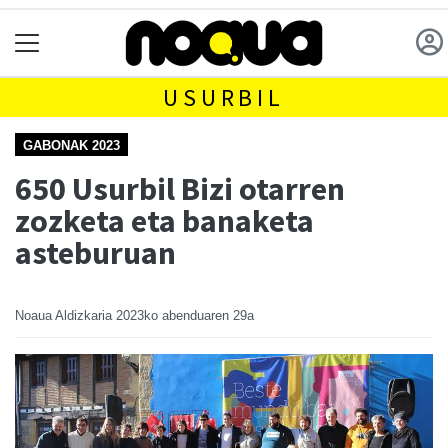
USURBIL
GABONAK 2023
650 Usurbil Bizi otarren
zozketa eta banaketa
asteburuan
Noaua Aldizkaria
2023ko abenduaren 29a