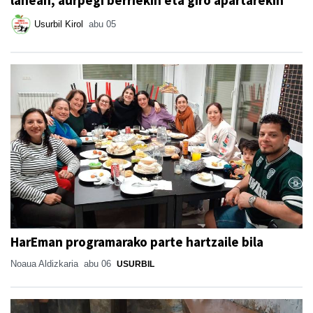
lanean, aurpegi berriekin eta giro apartarekin
Usurbil Kirol
abu 05
HarEman programarako parte hartzaile bila
Noaua Aldizkaria
abu 06
USURBIL