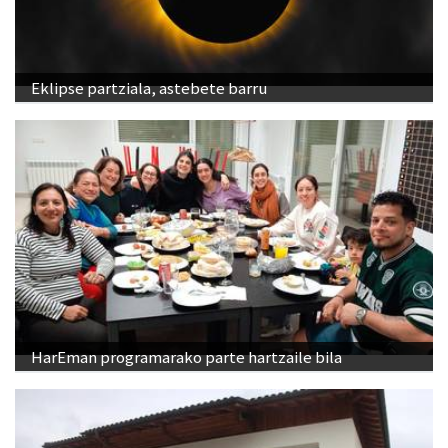
Eklipse partziala, astebete barru
HarEman programarako parte hartzaile bila