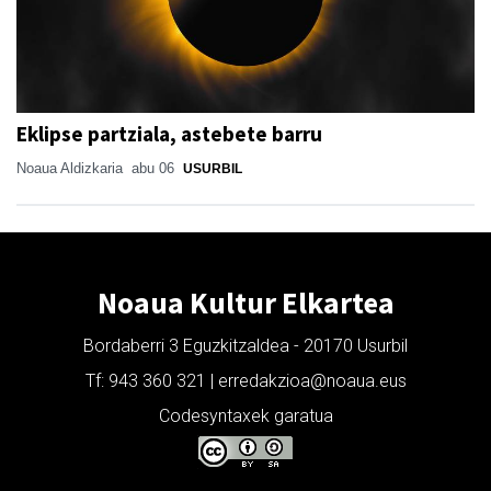
Eklipse partziala, astebete barru
Noaua Aldizkaria
abu 06
USURBIL
Noaua Kultur Elkartea
Bordaberri 3 Eguzkitzaldea - 20170 Usurbil
Tf: 943 360 321 | erredakzioa@noaua.eus
Codesyntaxek garatua