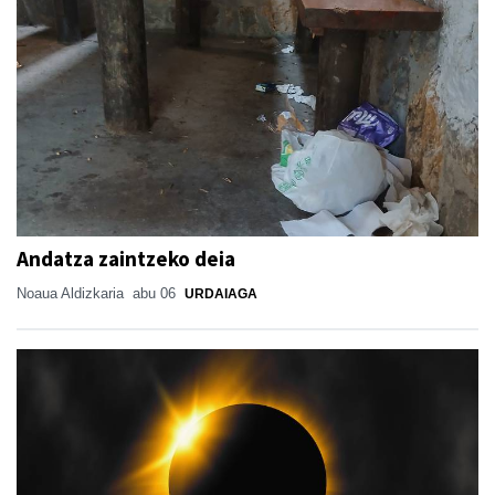
Andatza zaintzeko deia
Noaua Aldizkaria
abu 06
URDAIAGA