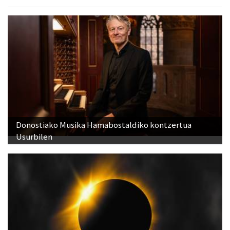
Donostiako Musika Hamabostaldiko kontzertua
Usurbilen