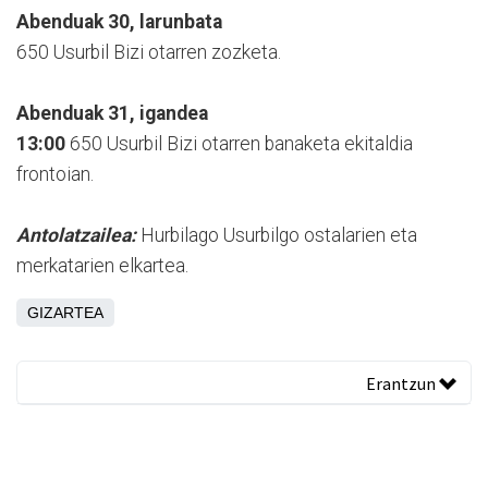
Abenduak 30, larunbata
650 Usurbil Bizi otarren zozketa.
Abenduak 31, igandea
13:00
650 Usurbil Bizi otarren banaketa ekitaldia
frontoian.
Antolatzailea:
Hurbilago Usurbilgo ostalarien eta
merkatarien elkartea.
GIZARTEA
Erantzun