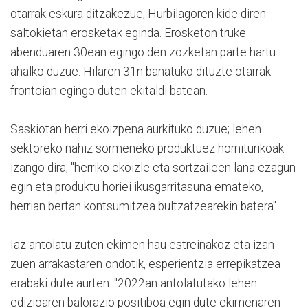
otarrak eskura ditzakezue, Hurbilagoren kide diren
saltokietan erosketak eginda. Erosketon truke
abenduaren 30ean egingo den zozketan parte hartu
ahalko duzue. Hilaren 31n banatuko dituzte otarrak
frontoian egingo duten ekitaldi batean.
Saskiotan herri ekoizpena aurkituko duzue; lehen
sektoreko nahiz sormeneko produktuez horniturikoak
izango dira, "herriko ekoizle eta sortzaileen lana ezagun
egin eta produktu horiei ikusgarritasuna emateko,
herrian bertan kontsumitzea bultzatzearekin batera".
Iaz antolatu zuten ekimen hau estreinakoz eta izan
zuen arrakastaren ondotik, esperientzia errepikatzea
erabaki dute aurten. "2022an antolatutako lehen
edizioaren balorazio positiboa egin dute ekimenaren