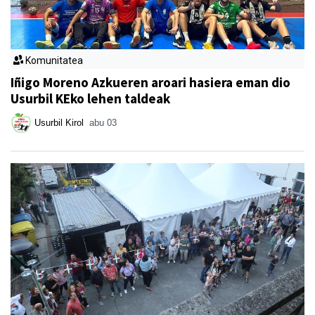
Komunitatea
Iñigo Moreno Azkueren aroari hasiera eman dio
Usurbil KEko lehen taldeak
Usurbil Kirol
abu 03