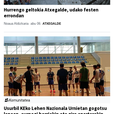
Hurrengo geltokia Atxegalde, udako festen
errondan
Noaua Aldizkaria
abu 06
ATXEGALDE
Komunitatea
Usurbil KEko Lehen Nazionala Urnietan gogotsu