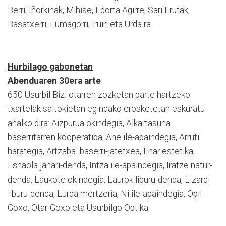
Berri, Iñorkinak, Mihise, Edorta Agirre, Sari Frutak,
Basatxerri, Lumagorri, Iruin eta Urdaira.
Hurbilago gabonetan
Abenduaren 30era arte
650 Usurbil Bizi otarren zozketan parte hartzeko
txartelak saltokietan egindako erosketetan eskuratu
ahalko dira: Aizpurua okindegia, Alkartasuna
baserritarren kooperatiba, Ane ile-apaindegia, Arruti
harategia, Artzabal baserri-jatetxea, Enar estetika,
Esnaola janari-denda, Intza ile-apaindegia, Iratze natur-
denda, Laukote okindegia, Laurok liburu-denda, Lizardi
liburu-denda, Lurda mertzeria, Ni ile-apaindegia, Opil-
Goxo, Otar-Goxo eta Usurbilgo Optika.