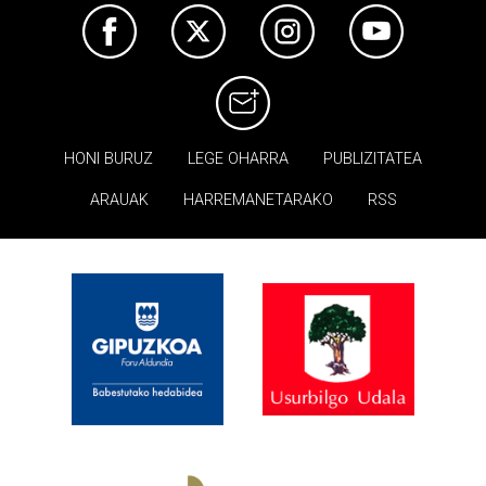
HONI BURUZ
LEGE OHARRA
PUBLIZITATEA
ARAUAK
HARREMANETARAKO
RSS