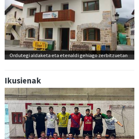
Ordutegi aldaketa eta etenaldi gehiago zerbitzuetan
Ikusienak