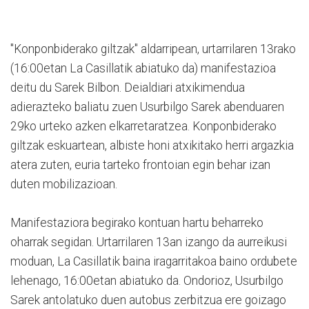
"Konponbiderako giltzak" aldarripean, urtarrilaren 13rako
(16:00etan La Casillatik abiatuko da) manifestazioa
deitu du Sarek Bilbon. Deialdiari atxikimendua
adierazteko baliatu zuen Usurbilgo Sarek abenduaren
29ko urteko azken elkarretaratzea. Konponbiderako
giltzak eskuartean, albiste honi atxikitako herri argazkia
atera zuten, euria tarteko frontoian egin behar izan
duten mobilizazioan.
Manifestaziora begirako kontuan hartu beharreko
oharrak segidan. Urtarrilaren 13an izango da aurreikusi
moduan, La Casillatik baina iragarritakoa baino ordubete
lehenago, 16:00etan abiatuko da. Ondorioz, Usurbilgo
Sarek antolatuko duen autobus zerbitzua ere goizago