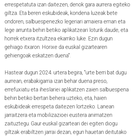
errespetatuta izan daitezen, denok gara aurrera egiteko
giltza. Eta beren eskubideak, kondena luzeak bete
ondoren, salbuespenezko legeriari amaiera eman eta
lege arrunta behin betiko aplikatzeari loturik daude, eta
horrek etxera itzultzea ekarriko luke. Ezin dugun
gehiago itxaron. Horixe da euskal gizartearen
gehiengoak eskatzen duena".
Hastear dugun 2024. urtera begira, "urte berri bat dugu
aurrean, erabakigarria izan behar duena preso,
errefuxiatu eta iheslariei aplikatzen zaien salbuespena
behin betiko bertan behera uzteko, eta, haien
eskubideak errespeta daitezen lortzeko. Lanean
jarraitzera eta mobilizazioei eustera animatzen
zaituztegu. Gaur euskal gizarteari dei egiten diogu
giltzak erabiltzen jarrai dezan, egun hauetan deitutako