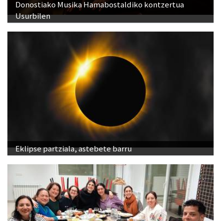
Donostiako Musika Hamabostaldiko kontzertua
Usurbilen
Eklipse partziala, astebete barru