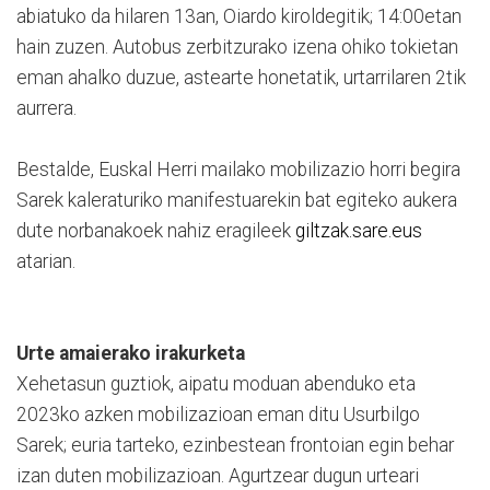
abiatuko da hilaren 13an, Oiardo kiroldegitik; 14:00etan
hain zuzen. Autobus zerbitzurako izena ohiko tokietan
eman ahalko duzue, astearte honetatik, urtarrilaren 2tik
aurrera.
Bestalde, Euskal Herri mailako mobilizazio horri begira
Sarek kaleraturiko manifestuarekin bat egiteko aukera
dute norbanakoek nahiz eragileek
giltzak.sare.eus
atarian.
Urte amaierako irakurketa
Xehetasun guztiok, aipatu moduan abenduko eta
2023ko azken mobilizazioan eman ditu Usurbilgo
Sarek; euria tarteko, ezinbestean frontoian egin behar
izan duten mobilizazioan. Agurtzear dugun urteari