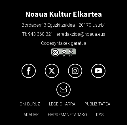
Noaua Kultur Elkartea
Bordaberri 3 Eguzkitzaldea - 20170 Usurbil
Tf: 943 360 321 | erredakzioa@noaua.eus
Codesyntaxek garatua
HONI BURUZ
LEGE OHARRA
PUBLIZITATEA
ARAUAK
HARREMANETARAKO
RSS