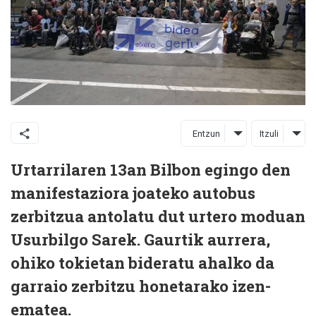
Entzun
Itzuli
Urtarrilaren 13an Bilbon egingo den
manifestaziora joateko autobus
zerbitzua antolatu dut urtero moduan
Usurbilgo Sarek. Gaurtik aurrera,
ohiko tokietan bideratu ahalko da
garraio zerbitzu honetarako izen-
ematea.