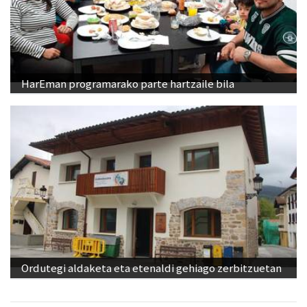
HarEman programarako parte hartzaile bila
Ordutegi aldaketa eta etenaldi gehiago zerbitzuetan