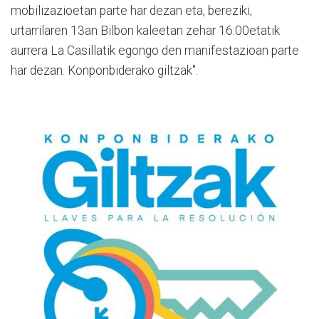
mobilizazioetan parte har dezan eta, bereziki,
urtarrilaren 13an Bilbon kaleetan zehar 16:00etatik
aurrera La Casillatik egongo den manifestazioan parte
har dezan. Konponbiderako giltzak".