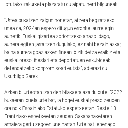
lotutako irakurketa plazaratu du aipatu herri bilguneak.
"Urtea bukatzen zaigun honetan, atzera begiratzeko
unea da, 2024an espero ditugun erronkei aurre egin
aurretik. Euskal gizartea zoriontzeko arrazoi dago,
aurrera egiten jarraitzen dugulako, ez nahi bezain azkar,
baina aurrera goaz azken finean, bizikidetza eraikiz eta
euskal preso, iheslari eta deportatuen eskubideak
defendatzeko konpromisoari eutsiz", adierazi du
Usurbilgo Sarek.
Azken bi urteotan izan den bilakaera azaldu dute. "2022
bukaeran, duela urte bat, ia hogei euskal preso zeuden
oraindik Espainiako Estatuko espetxeetan. Beste 13
Frantziako espetxeetan zeuden. Sakabanaketaren
amaiera gertu zegoen une hartan. Urte bat lehenago