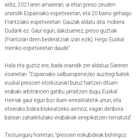
aldiz, 2021aren amaieran, ia ehun preso zeuden
oraindik Espainiako espetxeetan, eta 20 baino gehiago
Frantziako espetxeetan. Gauzak aldatu dira. Hobera.
Dudarik ez. Gaur egun, dakizuenez, preso guztiak
(Frantzian diren bederatziak izan ezik), Hego Euskal
Herriko espetxeetan daude".
Hala eta guztiz ere, bada oraindik zer aldatua Sareren
esanetan. "Espainiako salbuespenezko auzitegi batek
euskal presoen etorkizunari buruz hartzen dituen
erabaki arbitrarioen gatibu jarraitzen dugu, Euskal
Herriak gaur egun bizi duen errealitatetik urrun, eta
etxerako bidea blokeatzeko asmoz, iragan denbora
batean zaharkitutako erabakiak errepikatzen tematuta".
Testuinguru horretan, "presoen eskubideak behingoz