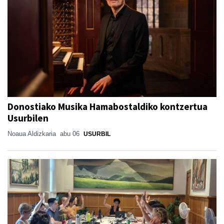
Donostiako Musika Hamabostaldiko kontzertua
Usurbilen
Noaua Aldizkaria
abu 06
USURBIL