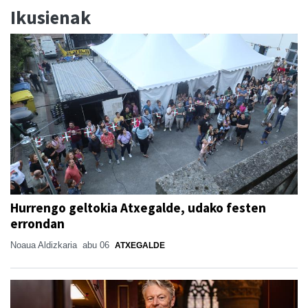
Ikusienak
Hurrengo geltokia Atxegalde, udako festen
errondan
Noaua Aldizkaria
abu 06
ATXEGALDE