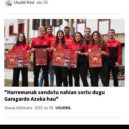
Usurbil Kirol
abu 05
"Harremanak sendotu nahian sortu dugu
Garagardo Azoka hau"
Noaua Aldizkaria
2022 urr 05
USURBIL