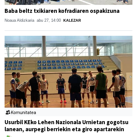
Baba beltz txikiaren kofradiaren ospakizuna
Noaua Aldizkaria
abu 27, 14:00
KALEZAR
Komunitatea
Usurbil KEko Lehen Nazionala Urnietan gogotsu
lanean, aurpegi berriekin eta giro apartarekin