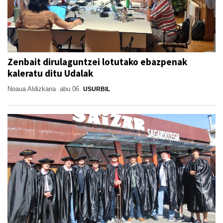
Zenbait dirulaguntzei lotutako ebazpenak
kaleratu ditu Udalak
Noaua Aldizkaria
abu 06
USURBIL