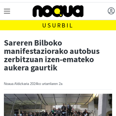
USURBIL
Sareren Bilboko
manifestaziorako autobus
zerbitzuan izen-emateko
aukera gaurtik
Noaua Aldizkaria
2024ko urtarrilaren 2a