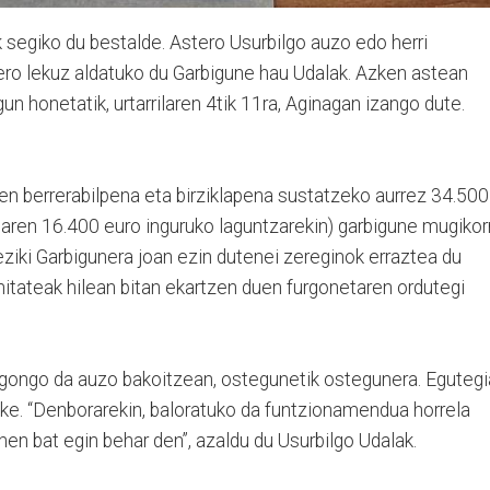
 segiko du bestalde. Astero Usurbilgo auzo edo herri
ro lekuz aldatuko du Garbigune hau Udalak. Azken astean
n honetatik, urtarrilaren 4tik 11ra, Aginagan izango dute.
n berrerabilpena eta birziklapena sustatzeko aurrez 34.500
iaren 16.400 euro inguruko laguntzarekin) garbigune mugikor
ziki Garbigunera joan ezin dutenei zereginok erraztea du
tateak hilean bitan ekartzen duen furgonetaren ordutegi
gongo da auzo bakoitzean, ostegunetik ostegunera. Egutegi
eke. “Denborarekin, baloratuko da funtzionamendua horrela
n bat egin behar den”, azaldu du Usurbilgo Udalak.