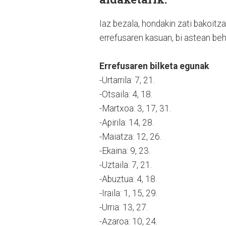
Iaz bezala, hondakin zati bakoitz
errefusaren kasuan, bi astean beh
Errefusaren bilketa egunak
-Urtarrila: 7, 21.
-Otsaila: 4, 18.
-Martxoa: 3, 17, 31.
-Apirila: 14, 28.
-Maiatza: 12, 26.
-Ekaina: 9, 23.
-Uztaila: 7, 21.
-Abuztua: 4, 18.
-Iraila: 1, 15, 29.
-Urria: 13, 27.
-Azaroa: 10, 24.