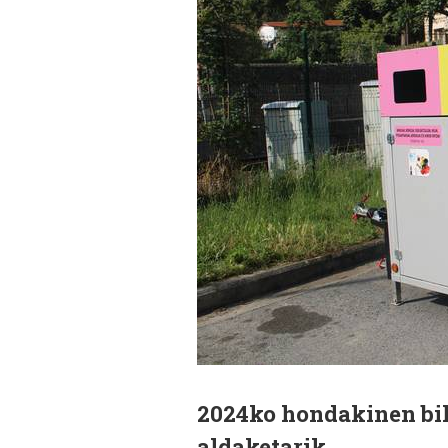
2024ko hondakinen bil
aldaketarik.