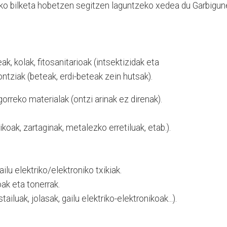
ko bilketa hobetzen segitzen laguntzeko xedea du Garbigun
ak, kolak, fitosanitarioak (intsektizidak eta
ontziak (beteak, erdi-beteak zein hutsak).
orreko materialak (ontzi arinak ez direnak).
ikoak, zartaginak, metalezko erretiluak, etab.).
ailu elektriko/elektroniko txikiak.
oak eta tonerrak.
tailuak, jolasak, gailu elektriko-elektronikoak...).