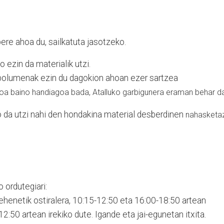
ere ahoa du, sailkatuta jasotzeko.
 ezin da materialik utzi.
 bolumenak ezin du dagokion ahoan ezer sartzea
oa baino handiagoa bada, Atalluko garbigunera eraman behar d
 da utzi nahi den hondakina material desberdinen
nahasketa
 ordutegiari:
lehenetik ostiralera, 10:15-12:50 eta 16:00-18:50 artean
12:50 artean irekiko dute. Igande eta jai-egunetan itxita.