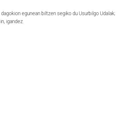
a dagokion egunean biltzen segiko du Usurbilgo Udalak;
in, igandez.