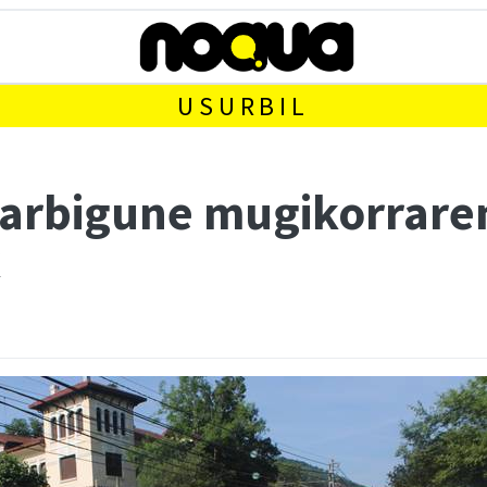
USURBIL
garbigune mugikorrare
k