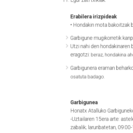
Egur zati txikiak.
Erabilera irizpideak
• Hondakin mota bakoitzak b
Garbigune mugikorretik kanpo
Utzi nahi den hondakinaren
eragotzi:
beraz, hondakina ah
Garbigunera eraman beharko
osatuta badago.
Garbigunea
Honatx Atalluko Garbiguneko
-Uztailaren 15era arte: aste
zabalik; larunbatetan, 09:00-