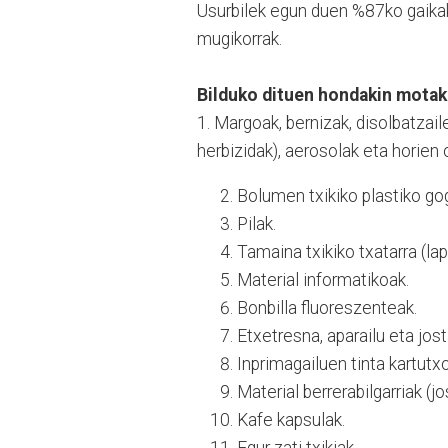
Usurbilek egun duen %87ko gaika
mugikorrak.
Bilduko dituen hondakin motak
1. Margoak, bernizak, disolbatzaile
herbizidak), aerosolak eta horien 
Bolumen txikiko plastiko gog
Pilak.
Tamaina txikiko txatarra (lap
Material informatikoak.
Bonbilla fluoreszenteak.
Etxetresna, aparailu eta jost
Inprimagailuen tinta kartutx
Material berrerabilgarriak (jos
Kafe kapsulak.