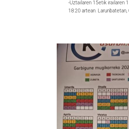
-Uztailaren 15etik irailaren 
18:20 artean. Larunbatetan, 