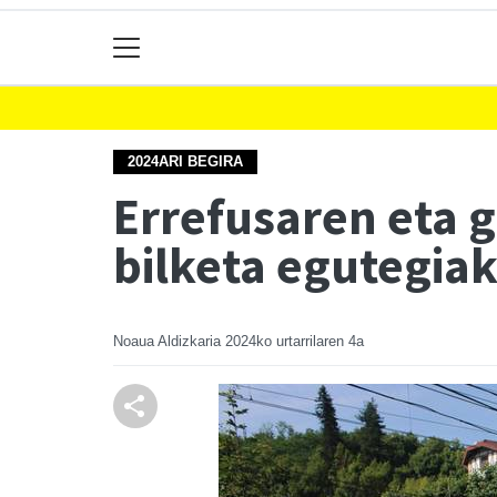
2024ARI BEGIRA
Errefusaren eta 
bilketa egutegia
Noaua Aldizkaria
2024ko urtarrilaren 4a