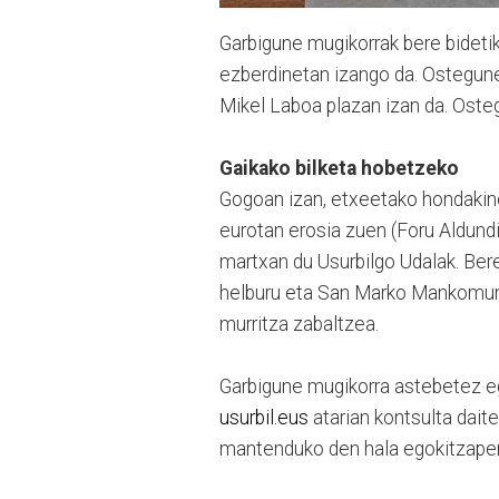
Garbigune mugikorrak bere bidetik
ezberdinetan izango da. Ostegune
Mikel Laboa plazan izan da. Ostegu
Gaikako bilketa hobetzeko
Gogoan izan, etxeetako hondakine
eurotan erosia zuen (Foru Aldund
martxan du Usurbilgo Udalak. Bere
helburu eta San Marko Mankomuni
murritza zabaltzea.
Garbigune mugikorra astebetez e
usurbil.eus
atarian kontsulta dait
mantenduko den hala egokitzapene