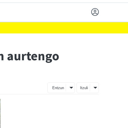
n aurtengo
Entzun
Itzuli