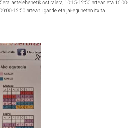
15era: astelehenetik ostiralera, 10:15-12:50 artean eta 16:00
09:00-12:50 artean. Igande eta jai-egunetan itxita.