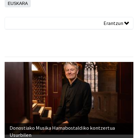
EUSKARA
Erantzun
Donostiako Musika Hamabostaldiko kontzertua
Usurbilen