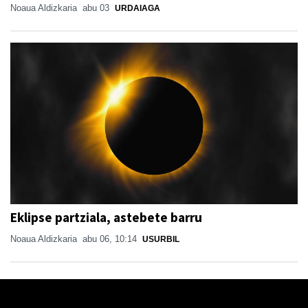
Noaua Aldizkaria
abu 03
URDAIAGA
Eklipse partziala, astebete barru
Noaua Aldizkaria
abu 06, 10:14
USURBIL