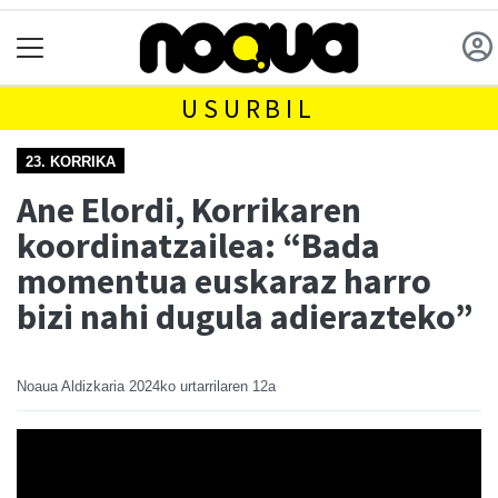
USURBIL
23. KORRIKA
Ane Elordi, Korrikaren
koordinatzailea: “Bada
momentua euskaraz harro
bizi nahi dugula adierazteko”
Noaua Aldizkaria
2024ko urtarrilaren 12a