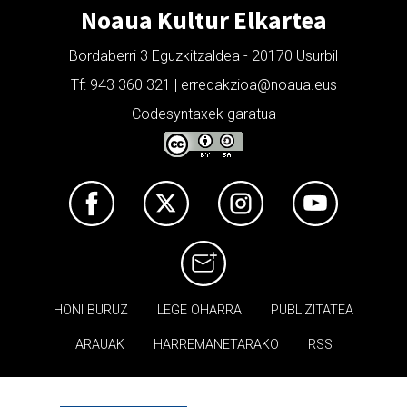
Noaua Kultur Elkartea
Bordaberri 3 Eguzkitzaldea - 20170 Usurbil
Tf: 943 360 321 | erredakzioa@noaua.eus
Codesyntaxek garatua
HONI BURUZ
LEGE OHARRA
PUBLIZITATEA
ARAUAK
HARREMANETARAKO
RSS