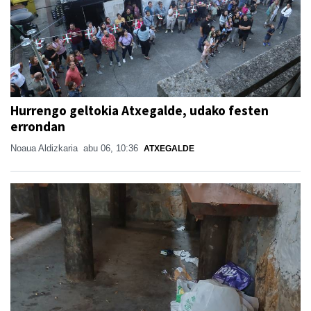
Hurrengo geltokia Atxegalde, udako festen
errondan
Noaua Aldizkaria
abu 06, 10:36
ATXEGALDE