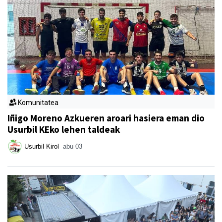
Komunitatea
Iñigo Moreno Azkueren aroari hasiera eman dio
Usurbil KEko lehen taldeak
Usurbil Kirol
abu 03