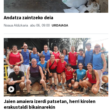
Andatza zaintzeko deia
Noaua Aldizkaria
abu 06, 09:00
URDAIAGA
Jaien amaiera izerdi patsetan, herri kirolen
erakustaldi bikainarekin