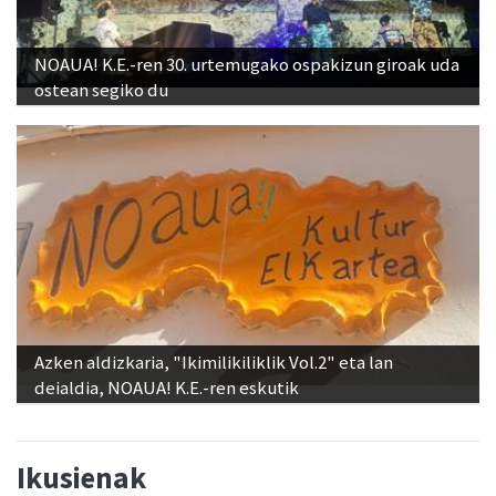
NOAUA! K.E.-ren 30. urtemugako ospakizun giroak uda
ostean segiko du
Azken aldizkaria, "Ikimilikiliklik Vol.2" eta lan
deialdia, NOAUA! K.E.-ren eskutik
Ikusienak