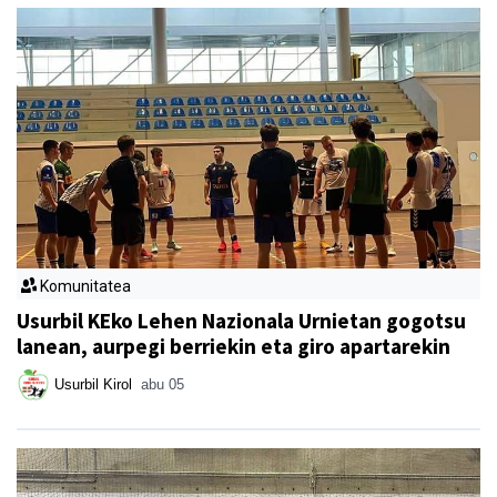
Komunitatea
Usurbil KEko Lehen Nazionala Urnietan gogotsu
lanean, aurpegi berriekin eta giro apartarekin
Usurbil Kirol
abu 05