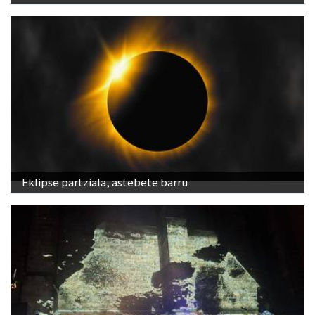
Eklipse partziala, astebete barru