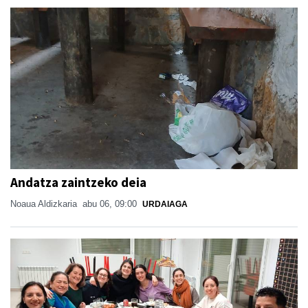
Andatza zaintzeko deia
Noaua Aldizkaria
abu 06, 09:00
URDAIAGA