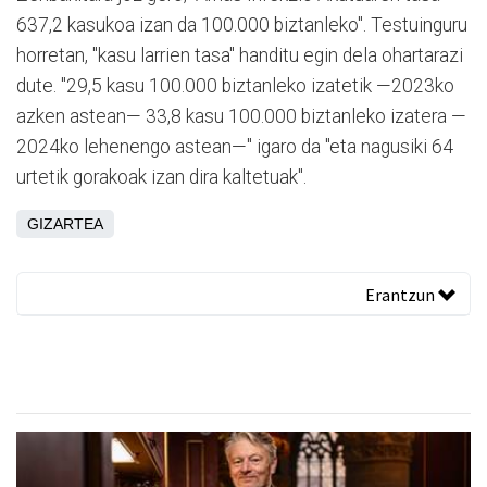
637,2 kasukoa izan da 100.000 biztanleko". Testuinguru
horretan, "kasu larrien tasa" handitu egin dela ohartarazi
dute. "29,5 kasu 100.000 biztanleko izatetik —2023ko
azken astean— 33,8 kasu 100.000 biztanleko izatera —
2024ko lehenengo astean—" igaro da "eta nagusiki 64
urtetik gorakoak izan dira kaltetuak".
GIZARTEA
Erantzun