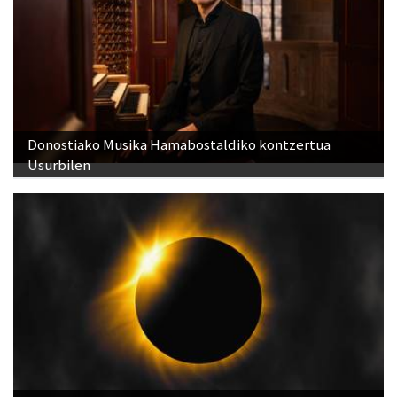
Donostiako Musika Hamabostaldiko kontzertua
Usurbilen