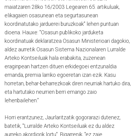
maiatzaren 28ko 16/2003 Legearen 65. artikuluak,
elikagaien osasunean eta segurtasunean
koordinatutako jarduerei buruzkoak" lehen puntuan
dioena. Hauxe: "Osasun publikoko jarduketa
koordinatuak deklaratzea Osasun Ministerioari dagokio,
aldez aurretik Osasun Sistema Nazionalaren Lurralde
Arteko Kontseiluak hala erabakita, zuzenean
eraginpean hartzen dituen erkidegoei entzunaldia
emanda, premia larriko egoeretan izan ezik. Kasu
horretan, behar-beharrezkoak diren neurriak hartuko dira,
eta hartutako neurrien berri emango zaio
lehenbailehen.”
Horri erantzunez, Jaurlaritzatik gogorarazi dutenez,
batetik, "Lurralde Arteko Kontseiluak ez du aldez
aurreko akordiorik lortu". Bigarrenik, "ez zaie