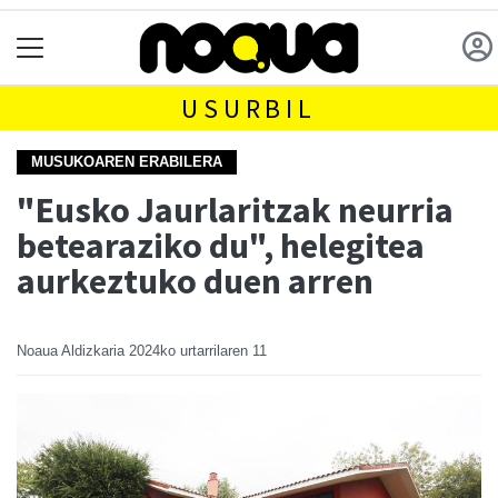
USURBIL
MUSUKOAREN ERABILERA
"Eusko Jaurlaritzak neurria
betearaziko du", helegitea
aurkeztuko duen arren
Noaua Aldizkaria
2024ko urtarrilaren 11