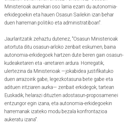
Ministerioak aurrekari oso larria ezarri du autonomia-
erkidegoekin eta hauen Osasun Sailekin izan behar
duen harreman politiko eta administratiboan".
Jaurlaritzatik zehaztu dutenez, "Osasun Ministerioak
aitortuta ditu osasun-arloko zenbait eskumen, baina
autonomia-erkidegoek hartzen dute beren gain osasun-
kudeaketaren eta -arretaren ardura. Horregatik,
ulertezina da Ministerioak —jokabidea justifikatuko
duen arrazoirik gabe, legezkotasuna bete gabe eta
adituen iritziaren aurka— zenbait erkidegok, tartean
Euskadik, helarazi dituzten adostasun-proposamenei
entzungor egin izana, eta autonomia-erkidegoekin
harremanak izateko modu bezala konfrontazioa
aukeratu izana".