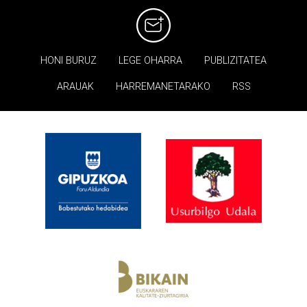
HONI BURUZ
LEGE OHARRA
PUBLIZITATEA
ARAUAK
HARREMANETARAKO
RSS