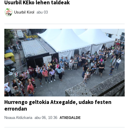
Usurbil KEko lehen taldeak
Usurbil Kirol
abu 03
Hurrengo geltokia Atxegalde, udako festen
errondan
Noaua Aldizkaria
abu 06, 10:36
ATXEGALDE