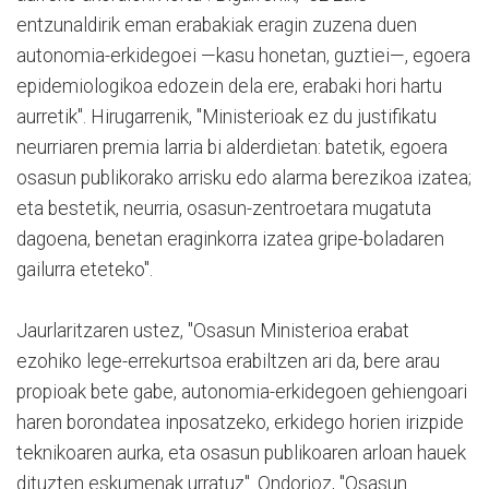
entzunaldirik eman erabakiak eragin zuzena duen
autonomia-erkidegoei —kasu honetan, guztiei—, egoera
epidemiologikoa edozein dela ere, erabaki hori hartu
aurretik". Hirugarrenik, "Ministerioak ez du justifikatu
neurriaren premia larria bi alderdietan: batetik, egoera
osasun publikorako arrisku edo alarma berezikoa izatea;
eta bestetik, neurria, osasun-zentroetara mugatuta
dagoena, benetan eraginkorra izatea gripe-boladaren
gailurra eteteko".
Jaurlaritzaren ustez, "Osasun Ministerioa erabat
ezohiko lege-errekurtsoa erabiltzen ari da, bere arau
propioak bete gabe, autonomia-erkidegoen gehiengoari
haren borondatea inposatzeko, erkidego horien irizpide
teknikoaren aurka, eta osasun publikoaren arloan hauek
dituzten eskumenak urratuz". Ondorioz, "Osasun