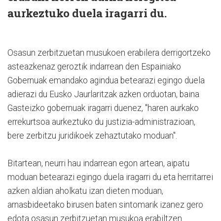
aurkeztuko duela iragarri du.
Osasun zerbitzuetan musukoen erabilera derrigortzeko
asteazkenaz geroztik indarrean den Espainiako
Gobernuak emandako agindua betearazi egingo duela
adierazi du Eusko Jaurlaritzak azken orduotan, baina
Gasteizko gobernuak iragarri duenez, "haren aurkako
errekurtsoa aurkeztuko du justizia-administrazioan,
bere zerbitzu juridikoek zehaztutako moduan".
Bitartean, neurri hau indarrean egon artean, aipatu
moduan betearazi egingo duela iragarri du eta herritarrei
azken aldian aholkatu izan dieten moduan,
arnasbideetako birusen baten sintomarik izanez gero
edota osasun zerbitzuetan musukoa erabiltzen