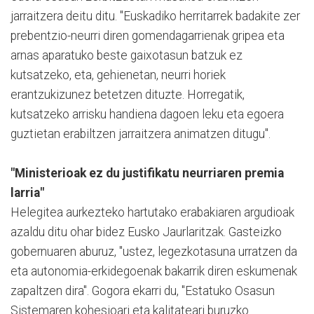
jarraitzera deitu ditu. "Euskadiko herritarrek badakite zer
prebentzio-neurri diren gomendagarrienak gripea eta
arnas aparatuko beste gaixotasun batzuk ez
kutsatzeko, eta, gehienetan, neurri horiek
erantzukizunez betetzen dituzte. Horregatik,
kutsatzeko arrisku handiena dagoen leku eta egoera
guztietan erabiltzen jarraitzera animatzen ditugu".
"Ministerioak ez du justifikatu neurriaren premia
larria"
Helegitea aurkezteko hartutako erabakiaren argudioak
azaldu ditu ohar bidez Eusko Jaurlaritzak. Gasteizko
gobernuaren aburuz, "ustez, legezkotasuna urratzen da
eta autonomia-erkidegoenak bakarrik diren eskumenak
zapaltzen dira". Gogora ekarri du, "Estatuko Osasun
Sistemaren kohesioari eta kalitateari buruzko