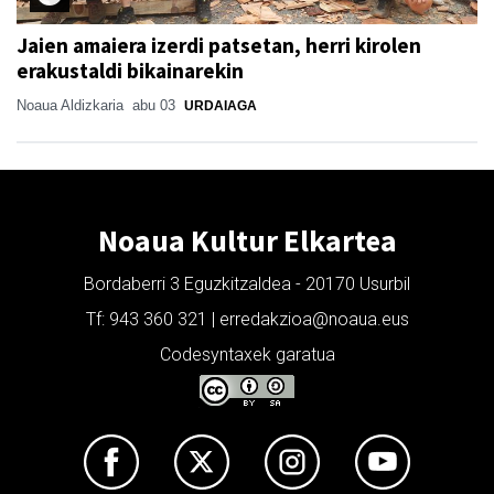
Jaien amaiera izerdi patsetan, herri kirolen
erakustaldi bikainarekin
Noaua Aldizkaria
abu 03
URDAIAGA
Noaua Kultur Elkartea
Bordaberri 3 Eguzkitzaldea - 20170 Usurbil
Tf: 943 360 321 | erredakzioa@noaua.eus
Codesyntaxek garatua