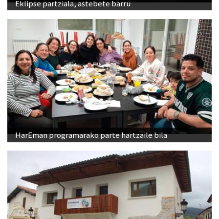
Eklipse partziala, astebete barru
HarEman programarako parte hartzaile bila