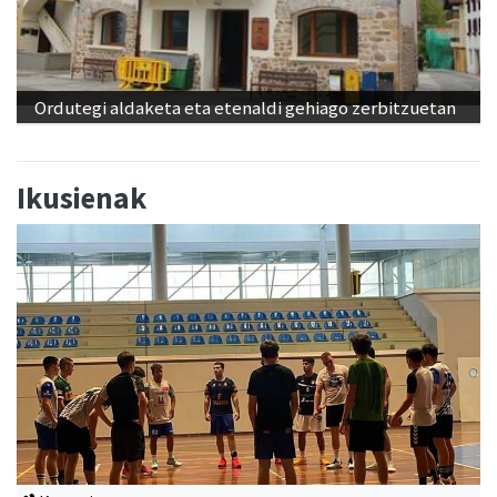
Ordutegi aldaketa eta etenaldi gehiago zerbitzuetan
Ikusienak