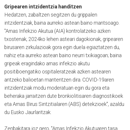
Gripearen intzidentzia handitzen
Hedatzen, zabaltzen segitzen du grippalen
intzidentziak, baina aurreko astean baino mantsoago.
"Arnas Infekzio Akutua (AIA) kontrolatzeko azken
txostenak, 2024ko lehen asteari dagokionak, gripearen
birusaren zirkulazioak gora egin duela egiaztatzen du,
nahiz eta aurreko astean baino neurri txikiagoan; baina
gripeak eragindako arnas infekzio akutu
positiboengatiko ospitaleratzeak azken astearen
antzeko balioetan mantentzen dira. COVID-19aren
intzidentziak modu moderatuan egin du gora eta
beheraka jarraitzen dute bronkiolitisaren diagnostikoek
eta Arnas Birus Sintzitialaren (ABS) detekzioek", azaldu
du Eusko Jaurlaritzak.
Zenbakitara joz gero, "Arnas Infekzio Akutuaren tasa