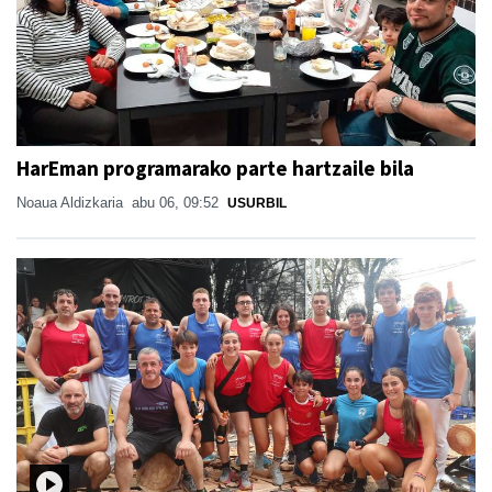
HarEman programarako parte hartzaile bila
Noaua Aldizkaria
abu 06, 09:52
USURBIL