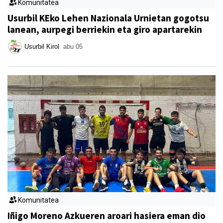
Komunitatea
Usurbil KEko Lehen Nazionala Urnietan gogotsu
lanean, aurpegi berriekin eta giro apartarekin
Usurbil Kirol
abu 05
Komunitatea
Iñigo Moreno Azkueren aroari hasiera eman dio