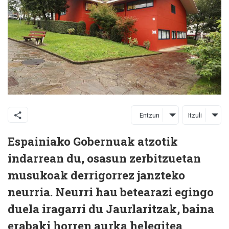
Entzun
Itzuli
Espainiako Gobernuak atzotik
indarrean du, osasun zerbitzuetan
musukoak derrigorrez janzteko
neurria. Neurri hau betearazi egingo
duela iragarri du Jaurlaritzak, baina
erabaki horren aurka helegitea