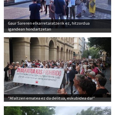
Gaur Sareren elkarretaratzerik ez, hitzordua
igandean hondartzetan
"Afaltzen ematea ez da delitua, eskubidea da!"