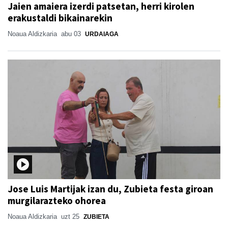
Jaien amaiera izerdi patsetan, herri kirolen
erakustaldi bikainarekin
Noaua Aldizkaria
abu 03
URDAIAGA
Jose Luis Martijak izan du, Zubieta festa giroan
murgilarazteko ohorea
Noaua Aldizkaria
uzt 25
ZUBIETA