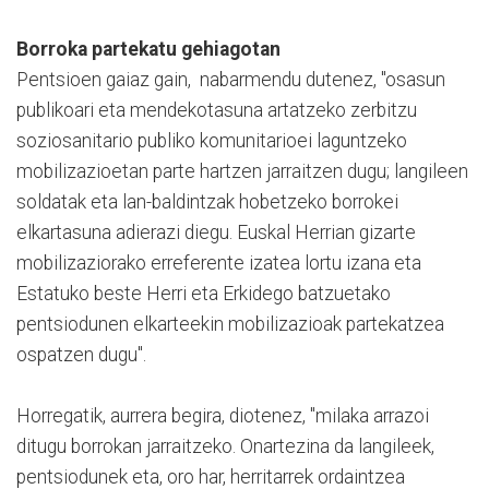
Borroka partekatu gehiagotan
Pentsioen gaiaz gain, nabarmendu dutenez, "osasun
publikoari eta mendekotasuna artatzeko zerbitzu
soziosanitario publiko komunitarioei laguntzeko
mobilizazioetan parte hartzen jarraitzen dugu; langileen
soldatak eta lan-baldintzak hobetzeko borrokei
elkartasuna adierazi diegu. Euskal Herrian gizarte
mobilizaziorako erreferente izatea lortu izana eta
Estatuko beste Herri eta Erkidego batzuetako
pentsiodunen elkarteekin mobilizazioak partekatzea
ospatzen dugu".
Horregatik, aurrera begira, diotenez, "milaka arrazoi
ditugu borrokan jarraitzeko. Onartezina da langileek,
pentsiodunek eta, oro har, herritarrek ordaintzea