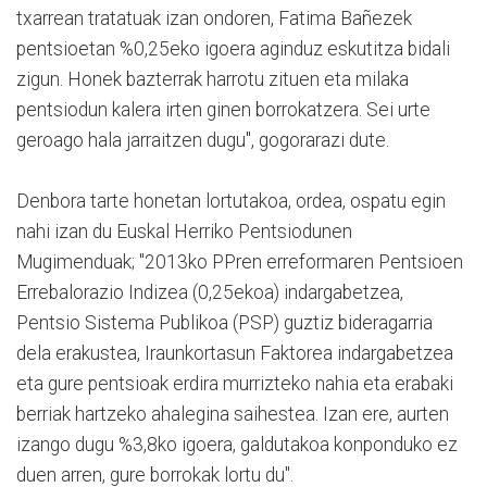
txarrean tratatuak izan ondoren, Fatima Bañezek
pentsioetan %0,25eko igoera aginduz eskutitza bidali
zigun. Honek bazterrak harrotu zituen eta milaka
pentsiodun kalera irten ginen borrokatzera. Sei urte
geroago hala jarraitzen dugu", gogorarazi dute.
Denbora tarte honetan lortutakoa, ordea, ospatu egin
nahi izan du Euskal Herriko Pentsiodunen
Mugimenduak; "2013ko PPren erreformaren Pentsioen
Errebalorazio Indizea (0,25ekoa) indargabetzea,
Pentsio Sistema Publikoa (PSP) guztiz bideragarria
dela erakustea, Iraunkortasun Faktorea indargabetzea
eta gure pentsioak erdira murrizteko nahia eta erabaki
berriak hartzeko ahalegina saihestea. Izan ere, aurten
izango dugu %3,8ko igoera, galdutakoa konponduko ez
duen arren, gure borrokak lortu du".