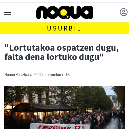
USURBIL
"Lortutakoa ospatzen dugu,
falta dena lortuko dugu"
Noaua Aldizkaria
2024ko urtarrilaren 16a