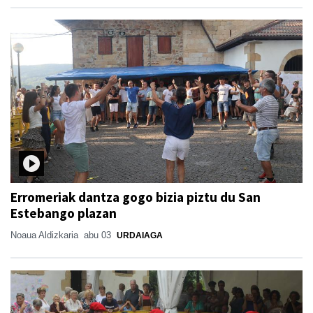
Erromeriak dantza gogo bizia piztu du San
Estebango plazan
Noaua Aldizkaria
abu 03
URDAIAGA