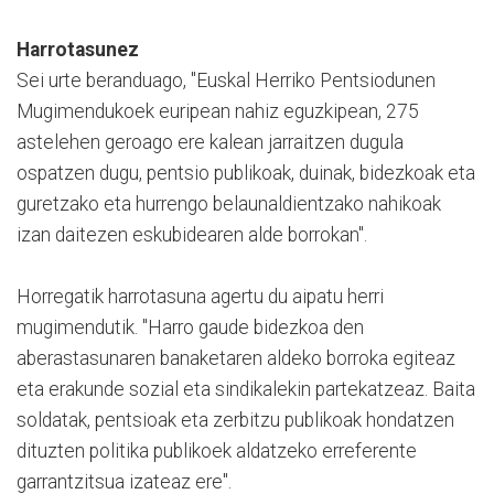
Harrotasunez
Sei urte beranduago, "Euskal Herriko Pentsiodunen
Mugimendukoek euripean nahiz eguzkipean, 275
astelehen geroago ere kalean jarraitzen dugula
ospatzen dugu, pentsio publikoak, duinak, bidezkoak eta
guretzako eta hurrengo belaunaldientzako nahikoak
izan daitezen eskubidearen alde borrokan".
Horregatik harrotasuna agertu du aipatu herri
mugimendutik. "Harro gaude bidezkoa den
aberastasunaren banaketaren aldeko borroka egiteaz
eta erakunde sozial eta sindikalekin partekatzeaz. Baita
soldatak, pentsioak eta zerbitzu publikoak hondatzen
dituzten politika publikoek aldatzeko erreferente
garrantzitsua izateaz ere".