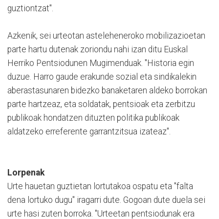
guztiontzat".
Azkenik, sei urteotan asteleheneroko mobilizazioetan
parte hartu dutenak zoriondu nahi izan ditu Euskal
Herriko Pentsiodunen Mugimenduak. "Historia egin
duzue. Harro gaude erakunde sozial eta sindikalekin
aberastasunaren bidezko banaketaren aldeko borrokan
parte hartzeaz, eta soldatak, pentsioak eta zerbitzu
publikoak hondatzen dituzten politika publikoak
aldatzeko erreferente garrantzitsua izateaz".
Lorpenak
Urte hauetan guztietan lortutakoa ospatu eta "falta
dena lortuko dugu" iragarri dute. Gogoan dute duela sei
urte hasi zuten borroka. "Urteetan pentsiodunak era