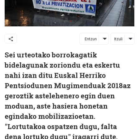
Entzun
Itzuli
Sei urteotako borrokagatik
bidelagunak zoriondu eta eskertu
nahi izan ditu Euskal Herriko
Pentsiodunen Mugimenduak 2018az
geroztik astelehenero egin duen
moduan, aste hasiera honetan
egindako mobilizazioetan.
"Lortutakoa ospatzen dugu, falta
dena lortuko dugu" iragarri dute.