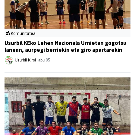
Komunitatea
Usurbil KEko Lehen Nazionala Urnietan gogotsu
lanean, aurpegi berriekin eta giro apartarekin
Usurbil Kirol
abu 05