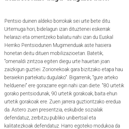
Pentsio duinen aldeko borrokak sei urte bete ditu.
Urtemuga hori, bidelagun izan dituztenei eskerrak
helarazi eta omentzeko baliatu nahi izan du Euskal
Herriko Pentsiodunen Mugimenduak aste hasiera
honetan deitu dituen mobilizazioetan. Batetik,
"omenaldi zintzoa egiten diegu urte hauetan joan
zaizkigun guztiei. Zorionekoak gara bizitzako etapa hau
beraiekin partekatu dugulako". Bigarrenik, "gure arteko
helduenei" ere gorazarre egin nahi izan diete. "80 urtetik
gorako pentsiodunak, 90 urtetik gorakoak, baita ehun
urtetik gorakoak ere. Zuen jarrera guztiontzako eredua
da. Astero zuen presentzia, eskubide sozialak
defendatuz, zerbitzu publiko unibertsal eta
kalitatezkoak defendatuz. Harro egoteko modukoa da