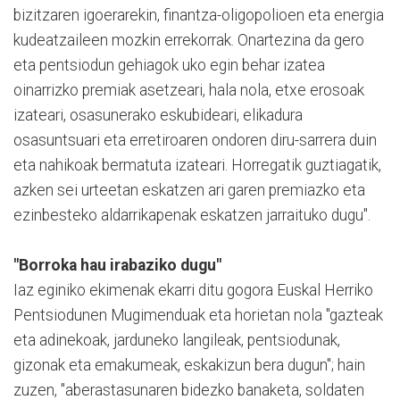
bizitzaren igoerarekin, finantza-oligopolioen eta energia
kudeatzaileen mozkin errekorrak. Onartezina da gero
eta pentsiodun gehiagok uko egin behar izatea
oinarrizko premiak asetzeari, hala nola, etxe erosoak
izateari, osasunerako eskubideari, elikadura
osasuntsuari eta erretiroaren ondoren diru-sarrera duin
eta nahikoak bermatuta izateari. Horregatik guztiagatik,
azken sei urteetan eskatzen ari garen premiazko eta
ezinbesteko aldarrikapenak eskatzen jarraituko dugu".
"Borroka hau irabaziko dugu"
Iaz eginiko ekimenak ekarri ditu gogora Euskal Herriko
Pentsiodunen Mugimenduak eta horietan nola "gazteak
eta adinekoak, jarduneko langileak, pentsiodunak,
gizonak eta emakumeak, eskakizun bera dugun"; hain
zuzen, "aberastasunaren bidezko banaketa, soldaten