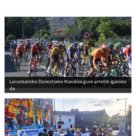
Larunbateko Donostiako Klasikoa gure artetik igaroko
da