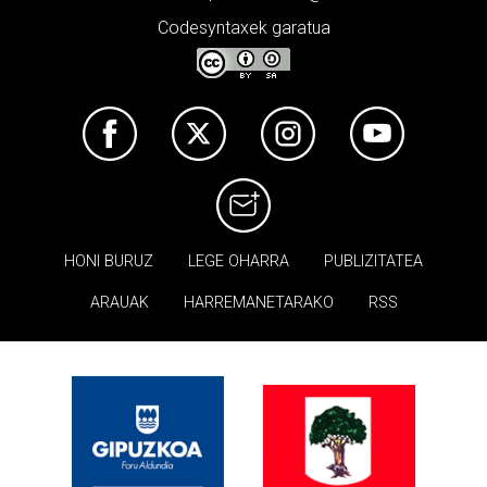
Codesyntaxek garatua
HONI BURUZ
LEGE OHARRA
PUBLIZITATEA
ARAUAK
HARREMANETARAKO
RSS