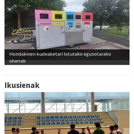
Hondakinen kudeaketari lotutako egunotarako
oharrak
Ikusienak