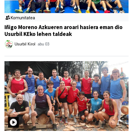
Komunitatea
Iñigo Moreno Azkueren aroari hasiera eman dio
Usurbil KEko lehen taldeak
Usurbil Kirol
abu 03