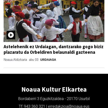
Astelehenik ez Urdaiagan, dantzarako gogo biziz
plazaratu da Orbeldiren belaunaldi gazteena
Noaua Aldizkaria
abu 03
URDAIAGA
Noaua Kultur Elkartea
Bordaberri 3 Eguzkitzaldea - 20170 Usurbil
Tf: 943 360 321 | erredakzioa@noaua.eus