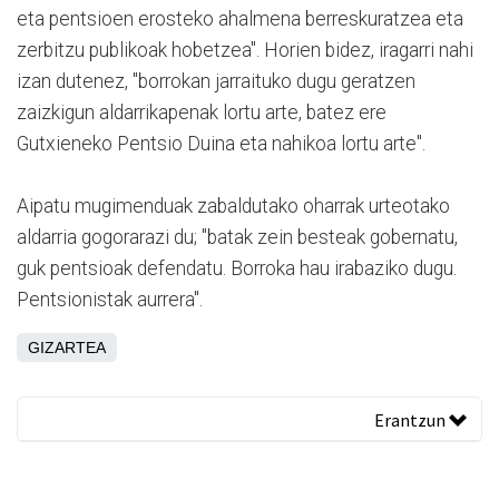
eta pentsioen erosteko ahalmena berreskuratzea eta
zerbitzu publikoak hobetzea". Horien bidez, iragarri nahi
izan dutenez, "borrokan jarraituko dugu geratzen
zaizkigun aldarrikapenak lortu arte, batez ere
Gutxieneko Pentsio Duina eta nahikoa lortu arte".
Aipatu mugimenduak zabaldutako oharrak urteotako
aldarria gogorarazi du; "batak zein besteak gobernatu,
guk pentsioak defendatu. Borroka hau irabaziko dugu.
Pentsionistak aurrera".
GIZARTEA
Erantzun