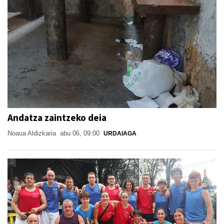
Andatza zaintzeko deia
Noaua Aldizkaria
abu 06, 09:00
URDAIAGA