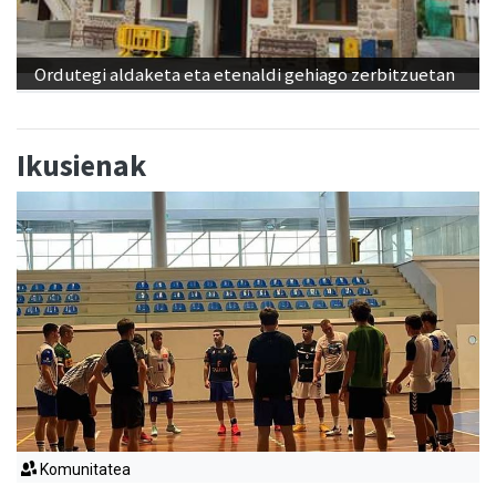
Ordutegi aldaketa eta etenaldi gehiago zerbitzuetan
Ikusienak
Komunitatea