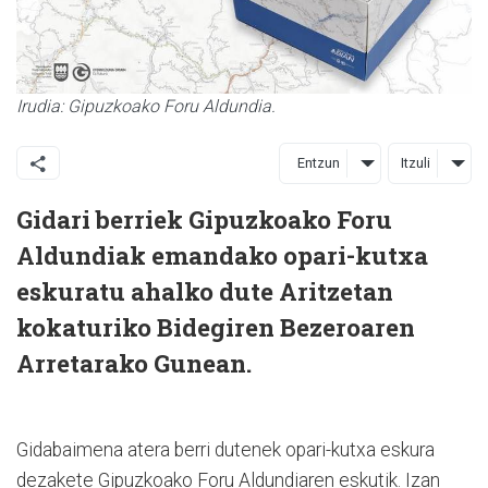
Irudia: Gipuzkoako Foru Aldundia.
Entzun
Itzuli
Gidari berriek Gipuzkoako Foru
Aldundiak emandako opari-kutxa
eskuratu ahalko dute Aritzetan
kokaturiko Bidegiren Bezeroaren
Arretarako Gunean.
Gidabaimena atera berri dutenek opari-kutxa eskura
dezakete Gipuzkoako Foru Aldundiaren eskutik. Izan