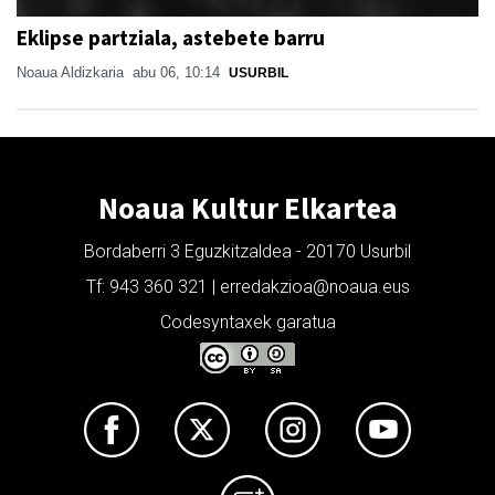
Eklipse partziala, astebete barru
Noaua Aldizkaria
abu 06, 10:14
USURBIL
Noaua Kultur Elkartea
Bordaberri 3 Eguzkitzaldea - 20170 Usurbil
Tf: 943 360 321 | erredakzioa@noaua.eus
Codesyntaxek garatua