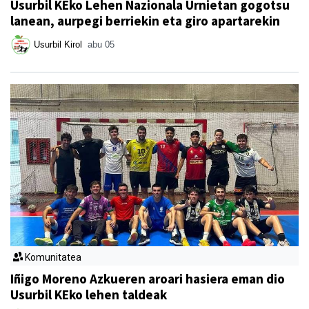
Usurbil KEko Lehen Nazionala Urnietan gogotsu
lanean, aurpegi berriekin eta giro apartarekin
Usurbil Kirol
abu 05
Komunitatea
Iñigo Moreno Azkueren aroari hasiera eman dio
Usurbil KEko lehen taldeak