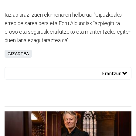
Iaz abiarazi zuen ekimenaren helburua, "Gipuzkoako
errepide sarea bera eta Foru Aldundiak “azpiegitura
eroso eta seguruak eraikitzeko eta mantentzeko egiten
duen lana ezagutaraztea da".
GIZARTEA
Erantzun