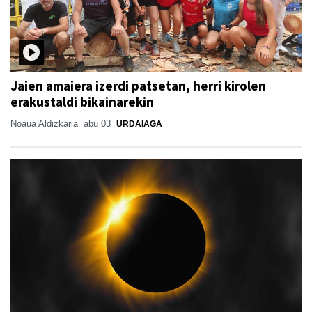
Jaien amaiera izerdi patsetan, herri kirolen
erakustaldi bikainarekin
Noaua Aldizkaria
abu 03
URDAIAGA