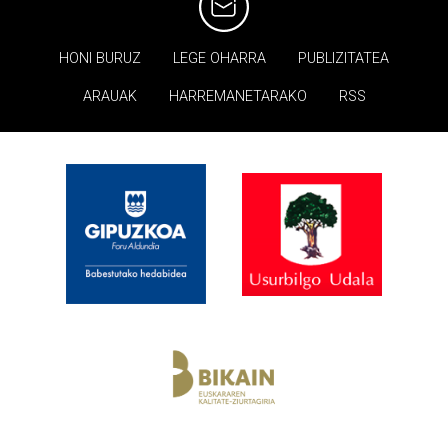
HONI BURUZ
LEGE OHARRA
PUBLIZITATEA
ARAUAK
HARREMANETARAKO
RSS