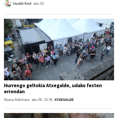
Usurbil Kirol
abu 03
Hurrengo geltokia Atxegalde, udako festen
errondan
Noaua Aldizkaria
abu 06, 10:36
ATXEGALDE