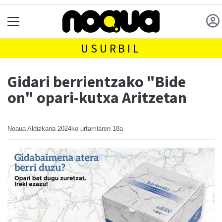
USURBIL
Gidari berrientzako "Bide
on" opari-kutxa Aritzetan
Noaua Aldizkaria
2024ko urtarrilaren 18a