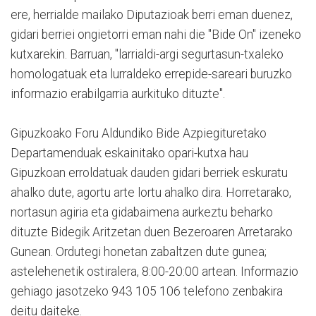
ere, herrialde mailako Diputazioak berri eman duenez,
gidari berriei ongietorri eman nahi die "Bide On" izeneko
kutxarekin. Barruan, "larrialdi-argi segurtasun-txaleko
homologatuak eta lurraldeko errepide-sareari buruzko
informazio erabilgarria aurkituko dituzte".
Gipuzkoako Foru Aldundiko Bide Azpiegituretako
Departamenduak eskainitako opari-kutxa hau
Gipuzkoan erroldatuak dauden gidari berriek eskuratu
ahalko dute, agortu arte lortu ahalko dira. Horretarako,
nortasun agiria eta gidabaimena aurkeztu beharko
dituzte Bidegik Aritzetan duen Bezeroaren Arretarako
Gunean. Ordutegi honetan zabaltzen dute gunea;
astelehenetik ostiralera, 8:00-20:00 artean. Informazio
gehiago jasotzeko 943 105 106 telefono zenbakira
deitu daiteke.