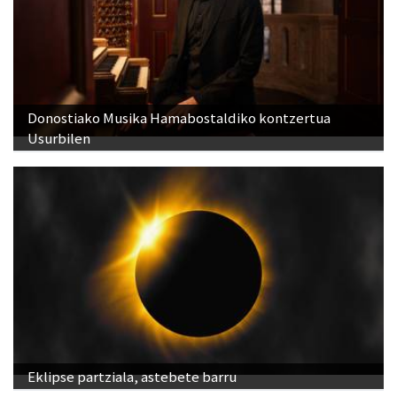
Donostiako Musika Hamabostaldiko kontzertua
Usurbilen
Eklipse partziala, astebete barru