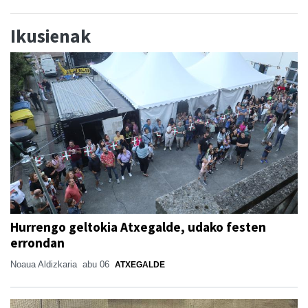
Ikusienak
Hurrengo geltokia Atxegalde, udako festen
errondan
Noaua Aldizkaria
abu 06
ATXEGALDE