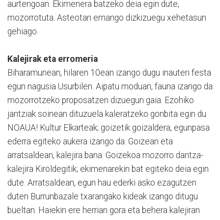
aurtengoan. Ekimenera batzeko deia egin dute,
mozorrotuta. Asteotan emango dizkizuegu xehetasun
gehiago.
Kalejirak eta erromeria
Biharamunean, hilaren 10ean izango dugu inauteri festa
egun nagusia Usurbilen. Aipatu moduan, fauna izango da
mozorrotzeko proposatzen dizuegun gaia. Ezohiko
jantziak soinean dituzuela kaleratzeko gonbita egin du
NOAUA! Kultur Elkarteak; goizetik goizaldera, egunpasa
ederra egiteko aukera izango da. Goizean eta
arratsaldean, kalejira bana. Goizekoa mozorro dantza-
kalejira Kiroldegitik; ekimenarekin bat egiteko deia egin
dute. Arratsaldean, egun hau ederki asko ezagutzen
duten Burrunbazale txarangako kideak izango ditugu
bueltan. Haiekin ere herrian gora eta behera kalejiran