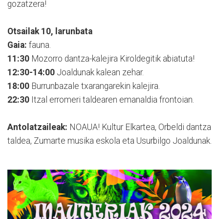
gozatzera!
Otsailak 10, larunbata
Gaia:
fauna.
11:30
Mozorro dantza-kalejira Kiroldegitik abiatuta!
12:30-14:00
Joaldunak kalean zehar.
18:00
Burrunbazale txarangarekin kalejira.
22:30
Itzal erromeri taldearen emanaldia frontoian.
Antolatzaileak:
NOAUA! Kultur Elkartea, Orbeldi dantza
taldea, Zumarte musika eskola eta Usurbilgo Joaldunak.