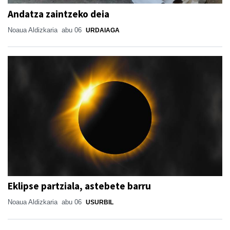
Andatza zaintzeko deia
Noaua Aldizkaria
abu 06
URDAIAGA
Eklipse partziala, astebete barru
Noaua Aldizkaria
abu 06
USURBIL