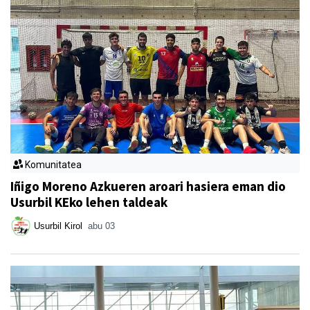
Komunitatea
Iñigo Moreno Azkueren aroari hasiera eman dio
Usurbil KEko lehen taldeak
Usurbil Kirol
abu 03