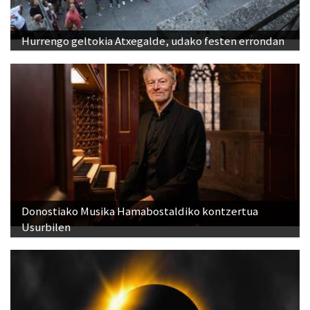
Hurrengo geltokia Atxegalde, udako festen errondan
Donostiako Musika Hamabostaldiko kontzertua
Usurbilen