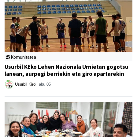
Komunitatea
Usurbil KEko Lehen Nazionala Urnietan gogotsu
lanean, aurpegi berriekin eta giro apartarekin
Usurbil Kirol
abu 05