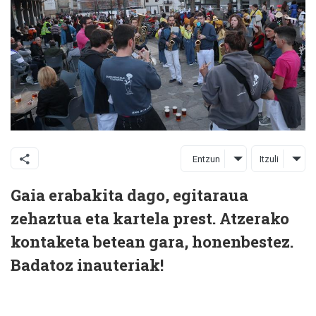
Entzun
Itzuli
Gaia erabakita dago, egitaraua
zehaztua eta kartela prest. Atzerako
kontaketa betean gara, honenbestez.
Badatoz inauteriak!