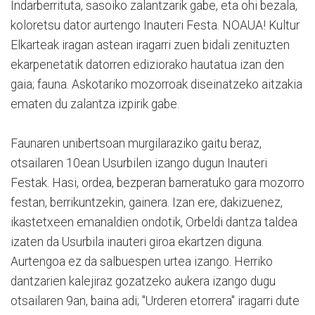
Indarberrituta, sasoiko zalantzarik gabe, eta ohi bezala,
koloretsu dator aurtengo Inauteri Festa. NOAUA! Kultur
Elkarteak iragan astean iragarri zuen bidali zenituzten
ekarpenetatik datorren ediziorako hautatua izan den
gaia; fauna. Askotariko mozorroak diseinatzeko aitzakia
ematen du zalantza izpirik gabe.
Faunaren unibertsoan murgilaraziko gaitu beraz,
otsailaren 10ean Usurbilen izango dugun Inauteri
Festak. Hasi, ordea, bezperan barneratuko gara mozorro
festan, berrikuntzekin, gainera. Izan ere, dakizuenez,
ikastetxeen emanaldien ondotik, Orbeldi dantza taldea
izaten da Usurbila inauteri giroa ekartzen diguna.
Aurtengoa ez da salbuespen urtea izango. Herriko
dantzarien kalejiraz gozatzeko aukera izango dugu
otsailaren 9an, baina adi; "Urderen etorrera" iragarri dute