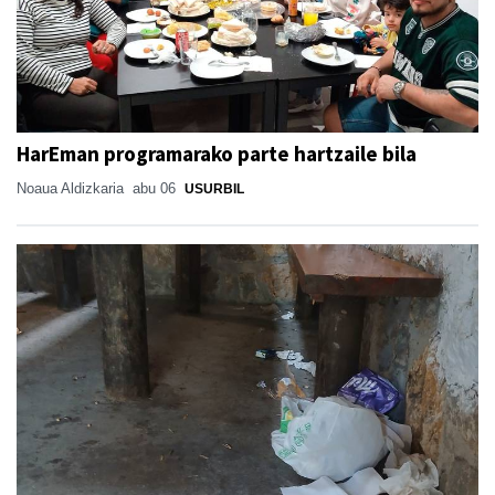
HarEman programarako parte hartzaile bila
Noaua Aldizkaria
abu 06
USURBIL