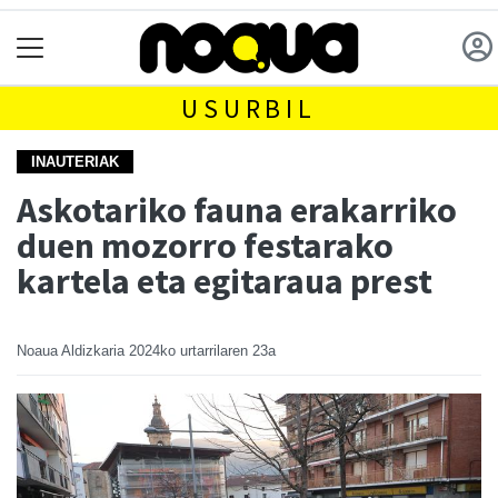
USURBIL
INAUTERIAK
Askotariko fauna erakarriko
duen mozorro festarako
kartela eta egitaraua prest
Noaua Aldizkaria
2024ko urtarrilaren 23a