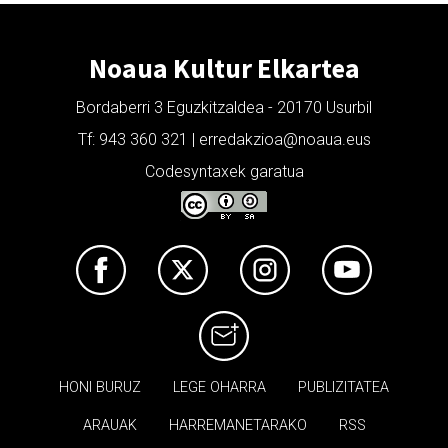
Noaua Kultur Elkartea
Bordaberri 3 Eguzkitzaldea - 20170 Usurbil
Tf: 943 360 321 | erredakzioa@noaua.eus
Codesyntaxek garatua
HONI BURUZ
LEGE OHARRA
PUBLIZITATEA
ARAUAK
HARREMANETARAKO
RSS