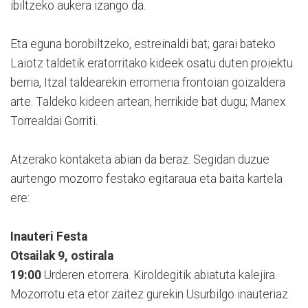
ibiltzeko aukera izango da.
Eta eguna borobiltzeko, estreinaldi bat; garai bateko
Laiotz taldetik eratorritako kideek osatu duten proiektu
berria, Itzal taldearekin erromeria frontoian goizaldera
arte. Taldeko kideen artean, herrikide bat dugu; Manex
Torrealdai Gorriti.
Atzerako kontaketa abian da beraz. Segidan duzue
aurtengo mozorro festako egitaraua eta baita kartela
ere:
Inauteri Festa
Otsailak 9, ostirala
19:00
Urderen etorrera. Kiroldegitik abiatuta kalejira.
Mozorrotu eta etor zaitez gurekin Usurbilgo inauteriaz