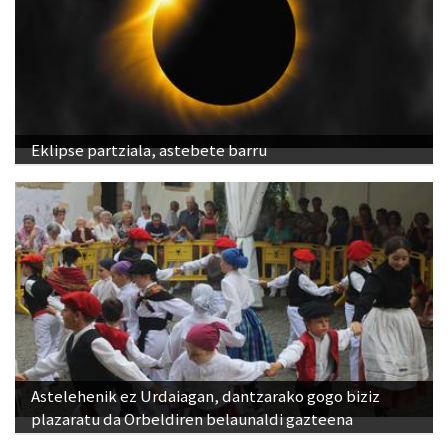
Eklipse partziala, astebete barru
Astelehenik ez Urdaiagan, dantzarako gogo biziz
plazaratu da Orbeldiren belaunaldi gazteena