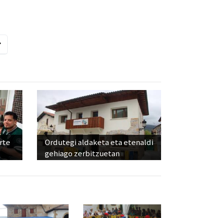
rte
Ordutegi aldaketa eta etenaldi
gehiago zerbitzuetan