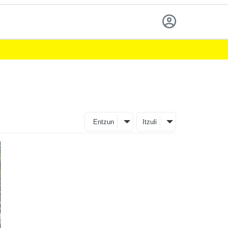
Entzun
Itzuli