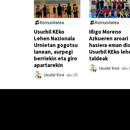
Komunitatea
Komunitatea
Usurbil KEko
Iñigo Moreno
Lehen Nazionala
Azkueren aroari
Urnietan gogotsu
hasiera eman di
lanean, aurpegi
Usurbil KEko leh
berriekin eta giro
taldeak
apartarekin
Usurbil Kirol
abu 
Usurbil Kirol
abu 05