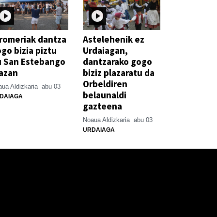
romeriak dantza
Astelehenik ez
go bizia piztu
Urdaiagan,
u San Estebango
dantzarako gogo
azan
biziz plazaratu da
Orbeldiren
ua Aldizkaria
abu 03
belaunaldi
DAIAGA
gazteena
Noaua Aldizkaria
abu 03
URDAIAGA