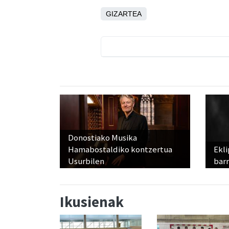
GIZARTEA
Donostiako Musika
Hamabostaldiko kontzertua
Ekli
Usurbilen
bar
Ikusienak