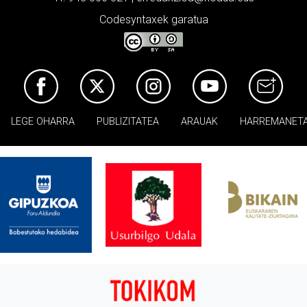
Codesyntaxek garatua
LEGE OHARRA
PUBLIZITATEA
ARAUAK
HARREMANET