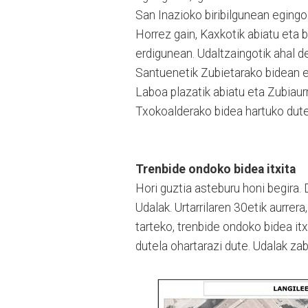
San Inazioko biribilgunean egingo d
Horrez gain, Kaxkotik abiatu eta 
erdigunean. Udaltzaingotik ahal d
Santuenetik Zubietarako bidean ed
Laboa plazatik abiatu eta Zubiaur
Txokoalderako bidea hartuko dute 
Trenbide ondoko bidea itxita
Hori guztia asteburu honi begira.
Udalak. Urtarrilaren 30etik aurrera,
tarteko, trenbide ondoko bidea itx
dutela ohartarazi dute. Udalak zab