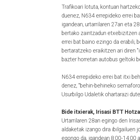
Trafikoari lotuta, kontuan hartzek
duenez, N634 errepideko errei bat
igandean, urtarrilaren 27an eta 28
bertako zaintzadun etxebizitzen a
errei bat baino ezingo da erabili,
bertaratzeko eraikitzen ari diren "
bazter horretan autobus geltoki b
N634 errepideko errei bat itxi b
denez, "behin-behineko semaforo b
Usurbilgo Udaletik ohartarazi dut
Bide itxierak, Irisasi BTT Hotz
Urtarrilaren 28an egingo den Iris
aldaketak izango dira ibilgailuen j
egongo da, igandean 8:00-14:00 a