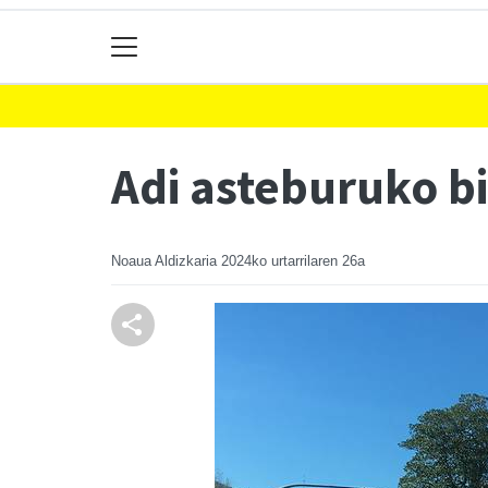
Adi asteburuko b
Noaua Aldizkaria
2024ko urtarrilaren 26a