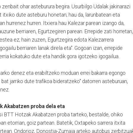
o zenbait ohar asteburura begira. Usurbilgo Udalak jakinarazi
 itxiko dute asteburu honetan; hau da, larunbatean eta
an hurrenez hurren. Itxiera hau Kalezar parean izango da,
uzune berriaren, Egurtzegiren parean. Errepide zati horretan,
 bestea ez; hain zuzen, Egurtzegira edota Kalezarrera
igogailu berriaren lanak direla eta". Gogoan izan, errepide
erria kokatuko dute eta handik gora igotzeko igogailua.
eharko denez eta erabiltzeko moduan errei bakarra egongo
at jarriko dute trafikoa bideratzeko" datorren asteburuan,
enez.
ak Akabatzen proba dela eta
asi BTT Hotzak Akabatzen proba tarteko, bestalde, ohiko
oan etorrian, goiz partean.
Batetik, Oxtapeko sarrera itxita
rtean. Ondorioz, Donostia-Zumaia arteko autobus zerbitzua