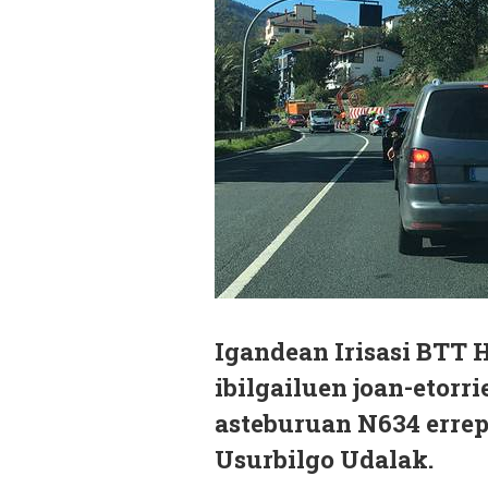
Igandean Irisasi BTT 
ibilgailuen joan-etorr
asteburuan N634 errepi
Usurbilgo Udalak.