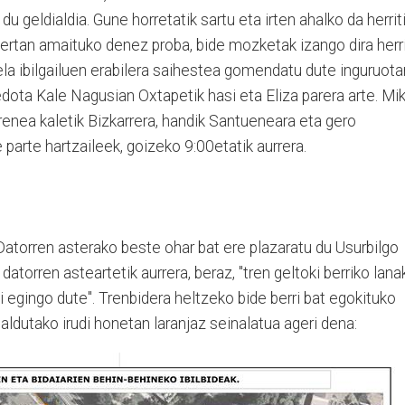
u geldialdia. Gune horretatik sartu eta irten ahalko da herriti
bertan amaituko denez proba, bide mozketak izango dira herr
ela ibilgailuen erabilera saihestea gomendatu dute inguruota
ota Kale Nagusian Oxtapetik hasi eta Eliza parera arte. Mik
renea kaletik Bizkarrera, handik Santueneara eta gero
parte hartzaileek, goizeko 9:00etatik aurrera.
 Datorren asterako beste ohar bat ere plazaratu du Usurbilgo
 datorren asteartetik aurrera, beraz, "tren geltoki berriko lana
i egingo dute". Trenbidera heltzeko bide berri bat egokituko
aldutako irudi honetan laranjaz seinalatua ageri dena: