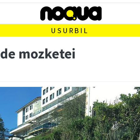
USURBIL
ide mozketei