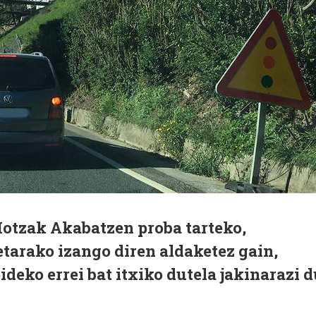
Hotzak Akabatzen proba tarteko,
ietarako izango diren aldaketez gain,
deko errei bat itxiko dutela jakinarazi d