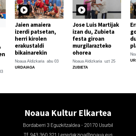
Jaien amaiera
Jose Luis Martijak
Er
izerdi patsetan,
izan du, Zubieta
go
herri kirolen
festa giroan
d
erakustaldi
murgilarazteko
pl
o
bikainarekin
ohorea
en
Noa
UR
Noaua Aldizkaria
abu 03
Noaua Aldizkaria
uzt 25
URDAIAGA
ZUBIETA
03
Noaua Kultur Elkartea
Bordaberri 3 Eguzkitzaldea - 20170 Usurbil
Tf: 943 360 321 | erredakzioa@noaua.eus