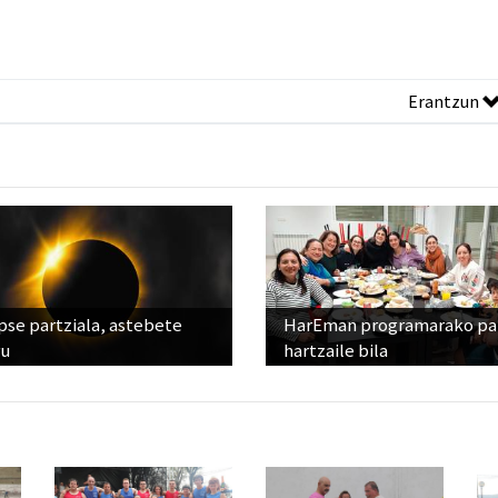
Erantzun
pse partziala, astebete
HarEman programarako pa
ru
hartzaile bila