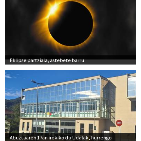
Eklipse partziala, astebete barru
Abuztuaren 17an irekiko du Udalak, hurrengo