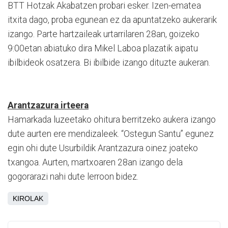
BTT Hotzak Akabatzen probari esker. Izen-ematea
itxita dago, proba egunean ez da apuntatzeko aukerarik
izango. Parte hartzaileak urtarrilaren 28an, goizeko
9:00etan abiatuko dira Mikel Laboa plazatik aipatu
ibilbideok osatzera. Bi ibilbide izango dituzte aukeran.
Arantzazura irteera
Hamarkada luzeetako ohitura berritzeko aukera izango
dute aurten ere mendizaleek. “Ostegun Santu” egunez
egin ohi dute Usurbildik Arantzazura oinez joateko
txangoa. Aurten, martxoaren 28an izango dela
gogorarazi nahi dute lerroon bidez.
KIROLAK