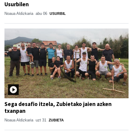
Usurbilen
Noaua Aldizkaria
abu 06
USURBIL
Sega desafio itzela, Zubietako jaien azken
txanpan
Noaua Aldizkaria
uzt 31
ZUBIETA