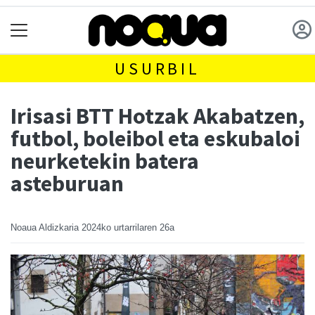
USURBIL
Irisasi BTT Hotzak Akabatzen,
futbol, boleibol eta eskubaloi
neurketekin batera
asteburuan
Noaua Aldizkaria
2024ko urtarrilaren 26a