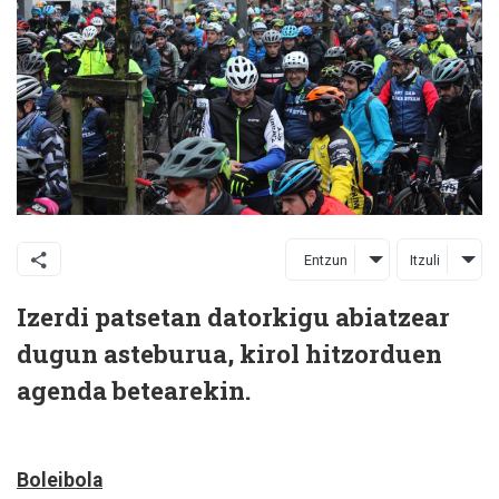
Entzun
Itzuli
Izerdi patsetan datorkigu abiatzear
dugun asteburua, kirol hitzorduen
agenda betearekin.
Boleibola