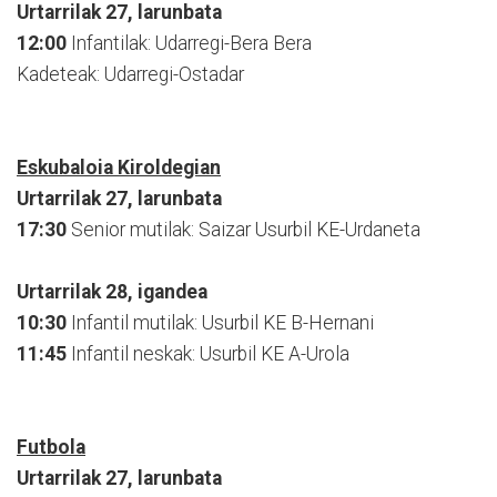
Urtarrilak 27, larunbata
12:00
Infantilak: Udarregi-Bera Bera
Kadeteak: Udarregi-Ostadar
Eskubaloia Kiroldegian
Urtarrilak 27, larunbata
17:30
Senior mutilak: Saizar Usurbil KE-Urdaneta
Urtarrilak 28, igandea
10:30
Infantil mutilak: Usurbil KE B-Hernani
11:45
Infantil neskak: Usurbil KE A-Urola
Futbola
Urtarrilak 27, larunbata