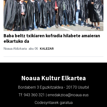
Baba beltz txikiaren kofradia hilabete amaieran
elkartuko da
Noaua Aldizkaria
abu 06
KALEZAR
Noaua Kultur Elkartea
Bordaberri 3 Eguzkitzaldea - 20170 Usurbil
Tf: 943 360 321 | erredakzioa@noaua.eus
Codesyntaxek garatua