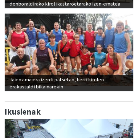
denboraldirako kirol ikastaroetarako izen-ematea
Jaien amaiera izerdi patsetan, herri kirolen
erakustaldi bikainarekin
Ikusienak