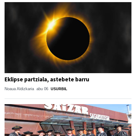
Eklipse partziala, astebete barru
Noaua Aldizkaria
abu 06
USURBIL