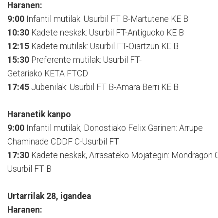
Haranen:
9:00
Infantil mutilak: Usurbil FT B-Martutene KE B
10:30
Kadete neskak: Usurbil FT-Antiguoko KE B
12:15
Kadete mutilak: Usurbil FT-Oiartzun KE B
15:30
Preferente mutilak: Usurbil FT-
Getariako KETA FTCD
17:45
Jubenilak: Usurbil FT B-Amara Berri KE B
Haranetik kanpo
9:00
Infantil mutilak, Donostiako Felix Garinen: Arrupe
Chaminade CDDF C-Usurbil FT
17:30
Kadete neskak, Arrasateko Mojategin: Mondragon 
Usurbil FT B
Urtarrilak 28, igandea
Haranen: