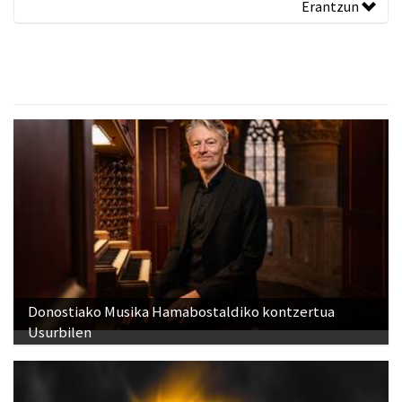
Erantzun
Donostiako Musika Hamabostaldiko kontzertua
Usurbilen