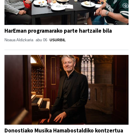
HarEman programarako parte hartzaile bila
Noaua Aldizkaria
abu 06
USURBIL
Donostiako Musika Hamabostaldiko kontzertua