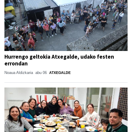
Hurrengo geltokia Atxegalde, udako festen
errondan
Noaua Aldizkaria
abu 06
ATXEGALDE