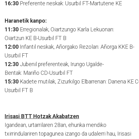
16:30
Preferente neskak: Usurbil FT-Martutene KE
Haranetik kanpo:
11:30
Erregionalak, Oiartzungo Karla Lekuonan:
Oiartzun KE B-Usurbil FT B
12:00
Infantil neskak, Añorgako Rezolan: Añorga KKE B-
Usurbil FT
12:30
Jubenil preferenteak, Irungo Ugalde-
Bentak: Mariño CD-Usurbil FT
15:30
Kadete mutilak, Zizurkilgo Elbarrenan: Danena KE C
Usurbil FT B
Irisasi BTT Hotzak Akabatzen
Igandean, urtarrilaren 28an, ehunka mendiko
txirrindulariren topagunea izango da udalerri hau, Irisasi