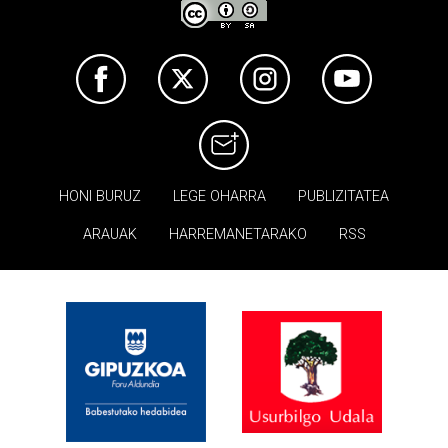
HONI BURUZ
LEGE OHARRA
PUBLIZITATEA
ARAUAK
HARREMANETARAKO
RSS