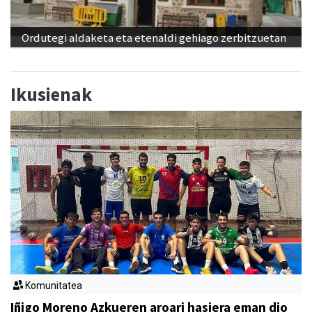
Ordutegi aldaketa eta etenaldi gehiago zerbitzuetan
Ikusienak
Komunitatea
Iñigo Moreno Azkueren aroari hasiera eman dio