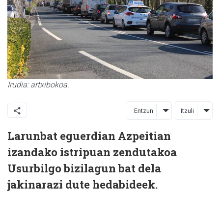
Irudia: artxibokoa.
Entzun
Itzuli
Larunbat eguerdian Azpeitian
izandako istripuan zendutakoa
Usurbilgo bizilagun bat dela
jakinarazi dute hedabideek.