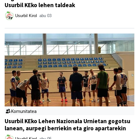
Usurbil KEko lehen taldeak
Usurbil Kirol
abu 03
Komunitatea
Usurbil KEko Lehen Nazionala Urnietan gogotsu
lanean, aurpegi berriekin eta giro apartarekin
Usurbil Kirol
abu 05