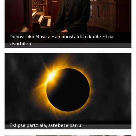
Donostiako Musika Hamabostaldiko kontzertua
Usurbilen
Eklipse partziala, astebete barru