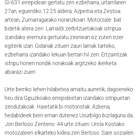
GI-631 errepidean gertatu zen ezbeharra, urtarrilaren
27an, eguerdiko 12:25 aldera, Azpeitia eta Zestoa
artean, Zumarragarako noranzkoan. Motorzale bat
bidetik atera zen. Larrialdi zerbitzuetakoak istripua
izandako eremura gerturatu zirenean ez zuten ezer
egiterik izan. Gidariak zituen zauri larriak tarteko,
ezbeharra izandako lekuan bertan hil zen. Ertzaintzak
istripu honen nondik norakoak argitzeko ikerketa
abiarazi zuen.
Urte berriko lehen hilabetea amaitu aurretik, dagoeneko
hiru dira Gipuzkoako errepideetan izandako istripuetan
zendutakoak. Haietatik bi motoristak. Azkena,
hedabideek berri eman dutenez Usurbilgo bizilaguna da;
Jon Berloso Zenteno. 44 urte zituen. Urola Kostako
motozaleen elkarteko kidea zen Berloso. Sare sozialen