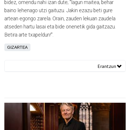
bidez, omendu nahi izan dute; "lagun maitea, behar
baino lehenago utzi gaituzu. Jakin ezazu beti gure
artean egongo zarela. Orain, zauden lekuan zaudela
atseden hartu lasai eta bide onenetik gida gaitzazu.
Betira arte txapeldun!".
GIZARTEA
Erantzun