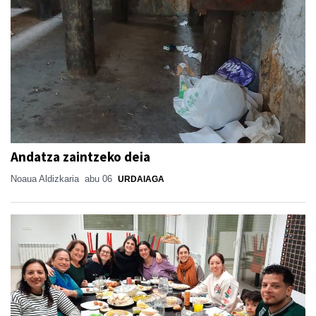
Andatza zaintzeko deia
Noaua Aldizkaria
abu 06
URDAIAGA