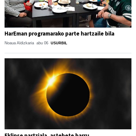
HarEman programarako parte hartzaile bila
Noaua Aldizkaria
abu 06
USURBIL
Eklipse partziala, astebete barru