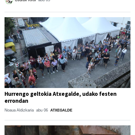
Hurrengo geltokia Atxegalde, udako festen
errondan
Noaua Aldizkaria
abu 06
ATXEGALDE