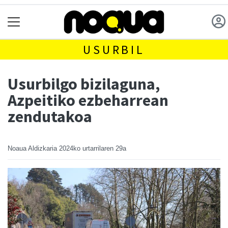
USURBIL
Usurbilgo bizilaguna,
Azpeitiko ezbeharrean
zendutakoa
Noaua Aldizkaria
2024ko urtarrilaren 29a