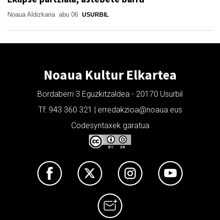
Noaua Aldizkaria
abu 06
USURBIL
Noaua Kultur Elkartea
Bordaberri 3 Eguzkitzaldea - 20170 Usurbil
Tf: 943 360 321 | erredakzioa@noaua.eus
Codesyntaxek garatua