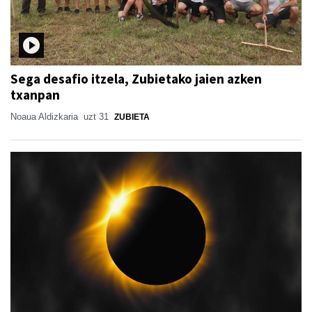
Sega desafio itzela, Zubietako jaien azken
txanpan
Noaua Aldizkaria
uzt 31
ZUBIETA