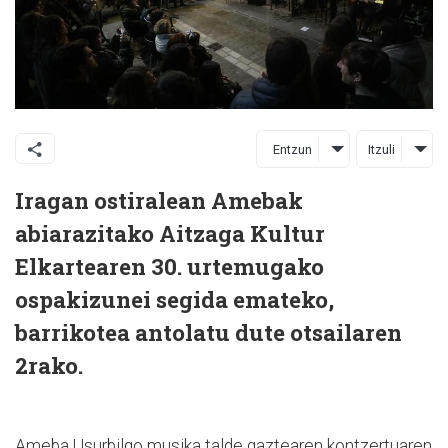
Entzun
Itzuli
Iragan ostiralean Amebak
abiarazitako Aitzaga Kultur
Elkartearen 30. urtemugako
ospakizunei segida emateko,
barrikotea antolatu dute otsailaren
2rako.
Ameba Usurbilgo musika talde gaztearen kontzertuaren