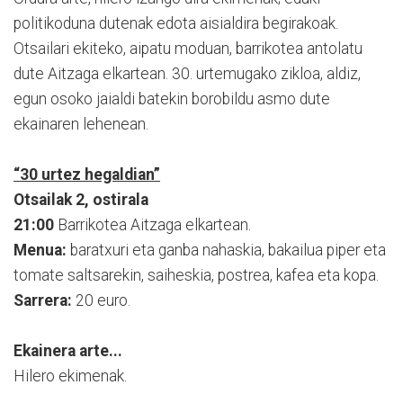
politikoduna dutenak edota aisialdira begirakoak.
Otsailari ekiteko, aipatu moduan, barrikotea antolatu
dute Aitzaga elkartean. 30. urtemugako zikloa, aldiz,
egun osoko jaialdi batekin borobildu asmo dute
ekainaren lehenean.
“30 urtez hegaldian”
Otsailak 2, ostirala
21:00
Barrikotea Aitzaga elkartean.
Menua:
baratxuri eta ganba nahaskia, bakailua piper eta
tomate saltsarekin, saiheskia, postrea, kafea eta kopa.
Sarrera:
20 euro.
Ekainera arte...
Hilero ekimenak.