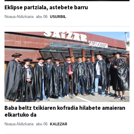
Eklipse partziala, astebete barru
Noaua Aldizkaria
abu 06
USURBIL
Baba beltz txikiaren kofradia hilabete amaieran
elkartuko da
Noaua Aldizkaria
abu 06
KALEZAR