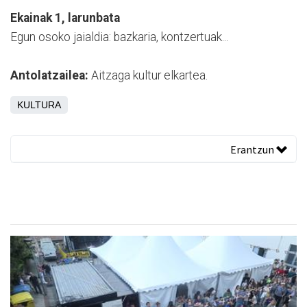
Ekainak 1, larunbata
Egun osoko jaialdia: bazkaria, kontzertuak...
Antolatzailea:
Aitzaga kultur elkartea.
KULTURA
Erantzun