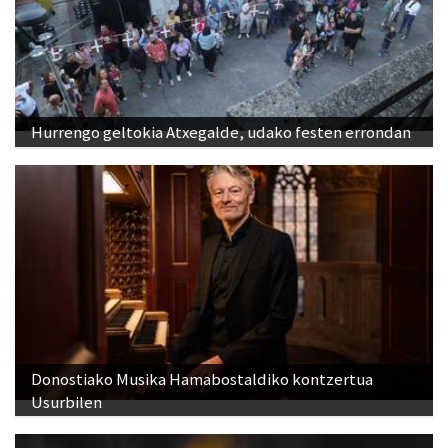
Hurrengo geltokia Atxegalde, udako festen errondan
Donostiako Musika Hamabostaldiko kontzertua
Usurbilen