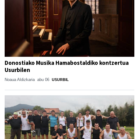
Donostiako Musika Hamabostaldiko kontzertua
Usurbilen
Noaua Aldizkaria
abu 06
USURBIL