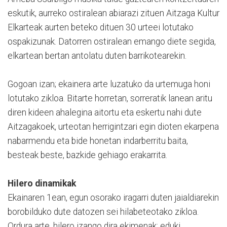
eskutik, aurreko ostiralean abiarazi zituen Aitzaga Kultur
Elkarteak aurten beteko dituen 30 urteei lotutako
ospakizunak. Datorren ostiralean emango diete segida,
elkartean bertan antolatu duten barrikotearekin.
Gogoan izan; ekainera arte luzatuko da urtemuga honi
lotutako zikloa. Bitarte horretan, sorreratik lanean aritu
diren kideen ahalegina aitortu eta eskertu nahi dute
Aitzagakoek, urteotan herrigintzari egin dioten ekarpena
nabarmendu eta bide honetan indarberritu baita,
besteak beste, bazkide gehiago erakarrita.
Hilero dinamikak
Ekainaren 1ean, egun osorako iragarri duten jaialdiarekin
borobilduko dute datozen sei hilabeteotako zikloa.
Ordura arte, hilero izango dira ekimenak; eduki