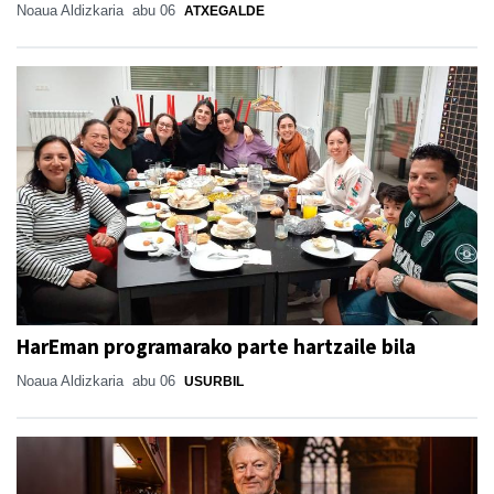
Noaua Aldizkaria
abu 06
ATXEGALDE
HarEman programarako parte hartzaile bila
Noaua Aldizkaria
abu 06
USURBIL