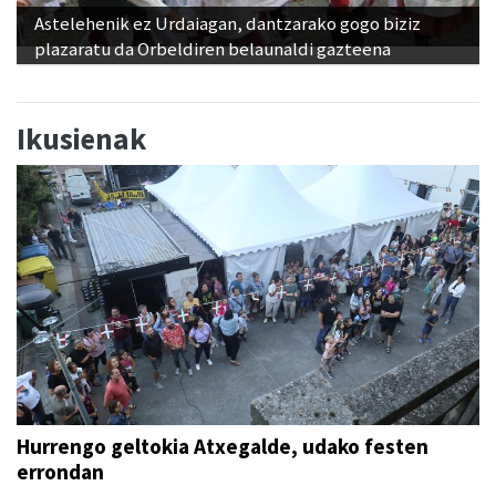
Astelehenik ez Urdaiagan, dantzarako gogo biziz
plazaratu da Orbeldiren belaunaldi gazteena
Ikusienak
Hurrengo geltokia Atxegalde, udako festen
errondan