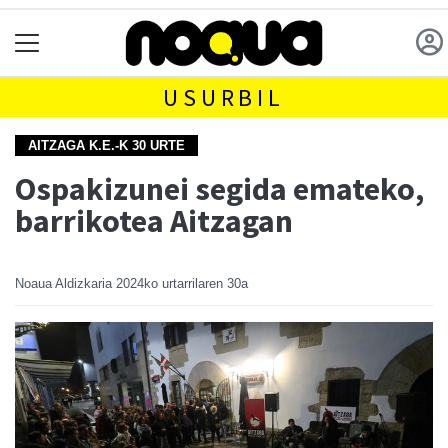
USURBIL
AITZAGA K.E.-K 30 URTE
Ospakizunei segida emateko,
barrikotea Aitzagan
Noaua Aldizkaria
2024ko urtarrilaren 30a