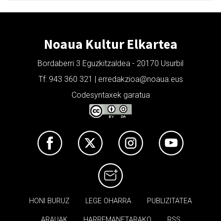
Noaua Kultur Elkartea
Bordaberri 3 Eguzkitzaldea - 20170 Usurbil
Tf: 943 360 321 | erredakzioa@noaua.eus
Codesyntaxek garatua
HONI BURUZ
LEGE OHARRA
PUBLIZITATEA
ARAUAK
HARREMANETARAKO
RSS