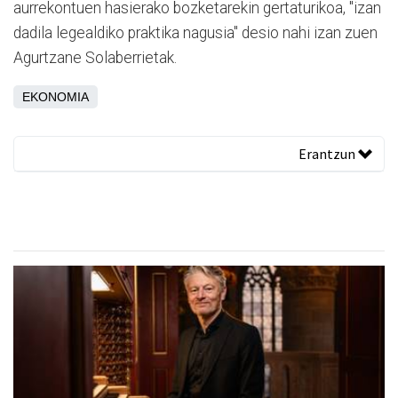
aurrekontuen hasierako bozketarekin gertaturikoa, "izan
dadila legealdiko praktika nagusia" desio nahi izan zuen
Agurtzane Solaberrietak.
EKONOMIA
Erantzun