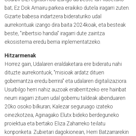
bat; Ez Dok Amairu parkea eraikiko dutela iragarri zuten.
Gizarte babesa indartzera bideraturiko udal
aurrekontuak izango dira baita 2024koak, eta besteak
beste, "inbertsio handia" iragarri dute zaintza
ekosistema eredu berria inplementatzeko.
Hitzarmenak
Horrez gain, Udalaren eraldaketara ere bideratu nahi
dituzte aurrekontuok, "misioak ardatz dituen
gobernantza eredu berrira" eta udalaren digitalizaziora.
Usurbilgo herri nahiz auzoak eraberritzeko ere hainbat
neurri iragarri zituen udal gobernu taldeak abenduaren
20ko osoko bilkuran; Kalezar seguruago izateko
oinezkotzea, Aginagako Elutx bideko berdeguneko
proiektua eta bertako Eliza Zaharreko teilatu
konponketa. Zubietari dagokionean, Herri Batzarrarekin