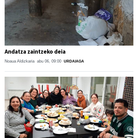
Andatza zaintzeko deia
Noaua Aldizkaria
abu 06, 09:00
URDAIAGA