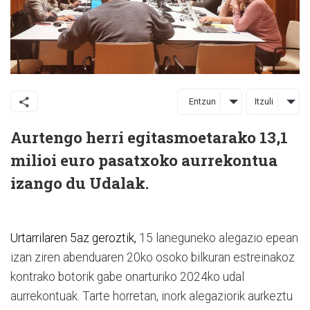
Entzun
Itzuli
Aurtengo herri egitasmoetarako 13,1
milioi euro pasatxoko aurrekontua
izango du Udalak.
Urtarrilaren 5az geroztik,
15 laneguneko alegazio epean
izan ziren
abenduaren 20ko osoko bilkuran estreinakoz
kontrako botorik gabe onarturiko 2024ko udal
aurrekontuak. Tarte horretan, inork alegaziorik aurkeztu