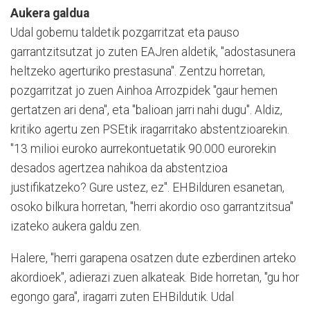
Aukera galdua
Udal gobernu taldetik pozgarritzat eta pauso
garrantzitsutzat jo zuten EAJren aldetik, "adostasunera
heltzeko agerturiko prestasuna". Zentzu horretan,
pozgarritzat jo zuen Ainhoa Arrozpidek "gaur hemen
gertatzen ari dena", eta "balioan jarri nahi dugu". Aldiz,
kritiko agertu zen PSEtik iragarritako abstentzioarekin.
"13 milioi euroko aurrekontuetatik 90.000 eurorekin
desados agertzea nahikoa da abstentzioa
justifikatzeko? Gure ustez, ez". EHBilduren esanetan,
osoko bilkura horretan, "herri akordio oso garrantzitsua"
izateko aukera galdu zen.
Halere, "herri garapena osatzen dute ezberdinen arteko
akordioek", adierazi zuen alkateak. Bide horretan, "gu hor
egongo gara", iragarri zuten EHBildutik. Udal