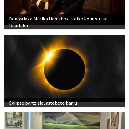
Donostiako Musika Hamabostaldiko kontzertua
Usurbilen
Eklipse partziala, astebete barru