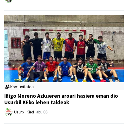
Komunitatea
Iñigo Moreno Azkueren aroari hasiera eman dio
Usurbil KEko lehen taldeak
Usurbil Kirol
abu 03