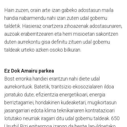
Hain zuzen, orain arte izan gabeko adostasun maila
handia nabarmendu nahi izan zuten udal gobernu
taldetik. Hasieraz onartzera zihoazenak adostasunaren,
auzoak eraberritzearen eta herri misioetan sakontzen
duten aurrekontu gisa definitu zituen udal gobernu
taldeak urteko azken osoko bilkuran.
Ez Dok Amairu parkea
Bost erronka handiei erantzun nahi diete udal
aurrekontuok. Batetik, trantsizio ekosozialaren ildoa
jorratuko dute; efizientzia energetikoari, energia
berriztagarriei, hondakinen kudeaketari, mugikortasun
jasangarriari edota klima teknikariaren kontratazioari
lotutako neurriak iragarri ditu udal gobernu taldeak. 650
Usurbil Bizi egitasmoa izango da beste lan-ildoetako