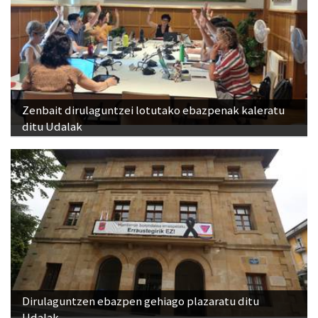
Zenbait dirulaguntzei lotutako ebazpenak kaleratu
ditu Udalak
Dirulaguntzen ebazpen gehiago plazaratu ditu
Udalak