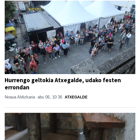
Hurrengo geltokia Atxegalde, udako festen
errondan
Noaua Aldizkaria
abu 06, 10:36
ATXEGALDE