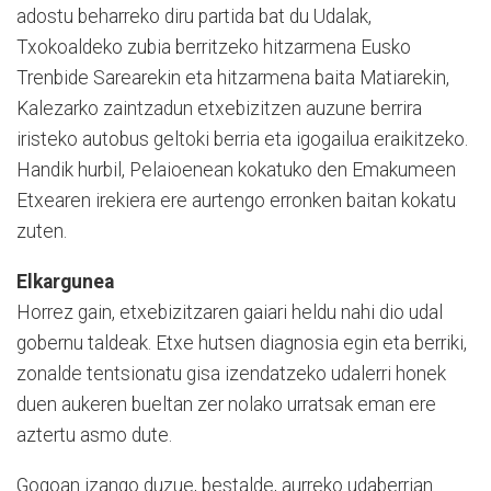
adostu beharreko diru partida bat du Udalak,
Txokoaldeko zubia berritzeko hitzarmena Eusko
Trenbide Sarearekin eta hitzarmena baita Matiarekin,
Kalezarko zaintzadun etxebizitzen auzune berrira
iristeko autobus geltoki berria eta igogailua eraikitzeko.
Handik hurbil, Pelaioenean kokatuko den Emakumeen
Etxearen irekiera ere aurtengo erronken baitan kokatu
zuten.
Elkargunea
Horrez gain, etxebizitzaren gaiari heldu nahi dio udal
gobernu taldeak. Etxe hutsen diagnosia egin eta berriki,
zonalde tentsionatu gisa izendatzeko udalerri honek
duen aukeren bueltan zer nolako urratsak eman ere
aztertu asmo dute.
Gogoan izango duzue, bestalde, aurreko udaberrian