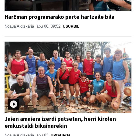
HarEman programarako parte hartzaile bila
Noaua Aldizkaria
abu 06, 09:52
USURBIL
Jaien amaiera izerdi patsetan, herri kirolen
erakustaldi bikainarekin
Noaua Aldizkaria
abu 03
URDAIAGA