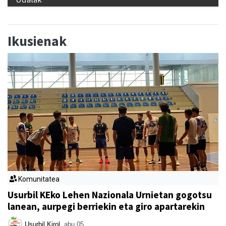
Ikusienak
Komunitatea
Usurbil KEko Lehen Nazionala Urnietan gogotsu
lanean, aurpegi berriekin eta giro apartarekin
Usurbil Kirol
abu 05