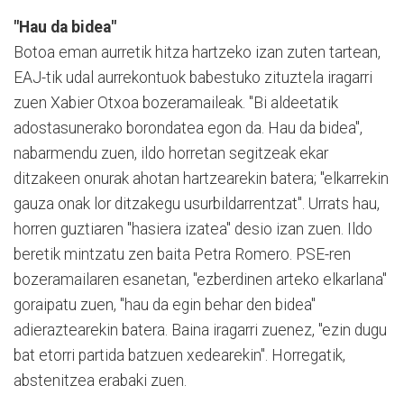
"Hau da bidea"
Botoa eman aurretik hitza hartzeko izan zuten tartean,
EAJ-tik udal aurrekontuok babestuko zituztela iragarri
zuen Xabier Otxoa bozeramaileak. "Bi aldeetatik
adostasunerako borondatea egon da. Hau da bidea",
nabarmendu zuen, ildo horretan segitzeak ekar
ditzakeen onurak ahotan hartzearekin batera; "elkarrekin
gauza onak lor ditzakegu usurbildarrentzat". Urrats hau,
horren guztiaren "hasiera izatea" desio izan zuen. Ildo
beretik mintzatu zen baita Petra Romero. PSE-ren
bozeramailaren esanetan, "ezberdinen arteko elkarlana"
goraipatu zuen, "hau da egin behar den bidea"
adieraztearekin batera. Baina iragarri zuenez, "ezin dugu
bat etorri partida batzuen xedearekin". Horregatik,
abstenitzea erabaki zuen.