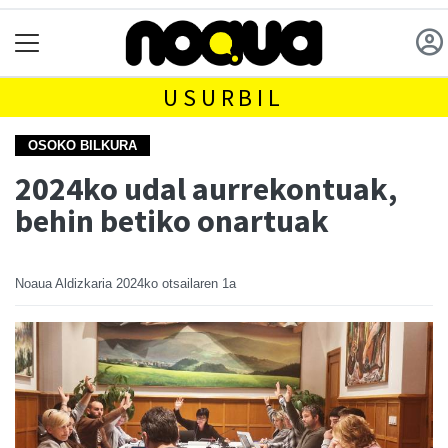
USURBIL
OSOKO BILKURA
2024ko udal aurrekontuak,
behin betiko onartuak
Noaua Aldizkaria
2024ko otsailaren 1a