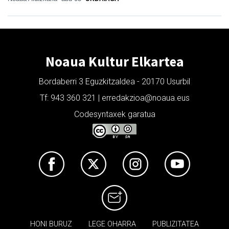
Noaua Kultur Elkartea
Bordaberri 3 Eguzkitzaldea - 20170 Usurbil
Tf: 943 360 321 | erredakzioa@noaua.eus
Codesyntaxek garatua
HONI BURUZ
LEGE OHARRA
PUBLIZITATEA