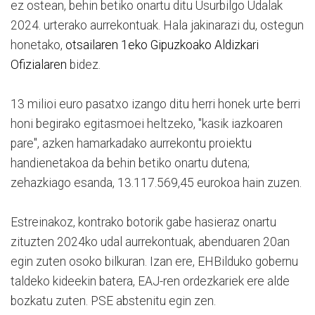
ez ostean, behin betiko onartu ditu Usurbilgo Udalak
2024. urterako aurrekontuak. Hala jakinarazi du, ostegun
honetako,
otsailaren 1eko Gipuzkoako Aldizkari
Ofizialaren
bidez.
13 milioi euro pasatxo izango ditu herri honek urte berri
honi begirako egitasmoei heltzeko, "kasik iazkoaren
pare", azken hamarkadako aurrekontu proiektu
handienetakoa da behin betiko onartu dutena;
zehazkiago esanda, 13.117.569,45 eurokoa hain zuzen.
Estreinakoz, kontrako botorik gabe hasieraz onartu
zituzten 2024ko udal aurrekontuak, abenduaren 20an
egin zuten osoko bilkuran. Izan ere, EHBilduko gobernu
taldeko kideekin batera, EAJ-ren ordezkariek ere alde
bozkatu zuten. PSE abstenitu egin zen.