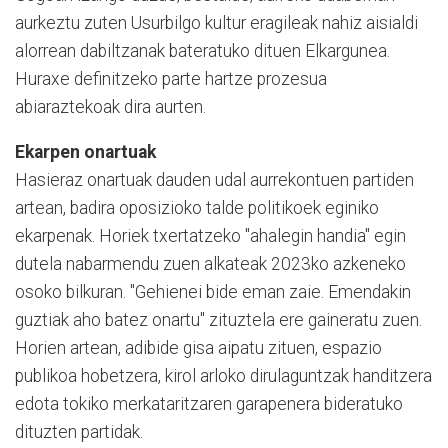
aurkeztu zuten Usurbilgo kultur eragileak nahiz aisialdi
alorrean dabiltzanak bateratuko dituen Elkargunea.
Huraxe definitzeko parte hartze prozesua
abiaraztekoak dira aurten.
Ekarpen onartuak
Hasieraz onartuak dauden udal aurrekontuen partiden
artean, badira oposizioko talde politikoek eginiko
ekarpenak. Horiek txertatzeko "ahalegin handia" egin
dutela nabarmendu zuen alkateak 2023ko azkeneko
osoko bilkuran. "Gehienei bide eman zaie. Emendakin
guztiak aho batez onartu" zituztela ere gaineratu zuen.
Horien artean, adibide gisa aipatu zituen, espazio
publikoa hobetzera, kirol arloko dirulaguntzak handitzera
edota tokiko merkataritzaren garapenera bideratuko
dituzten partidak.