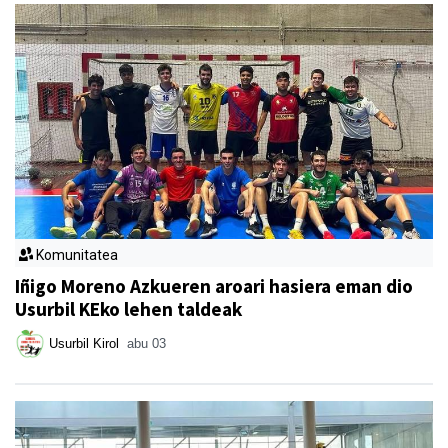
Komunitatea
Iñigo Moreno Azkueren aroari hasiera eman dio
Usurbil KEko lehen taldeak
Usurbil Kirol
abu 03