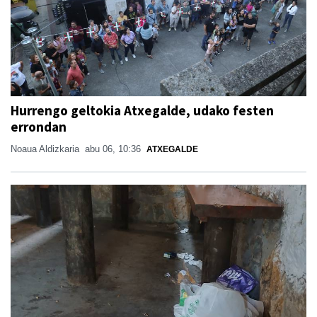
Hurrengo geltokia Atxegalde, udako festen
errondan
Noaua Aldizkaria
abu 06, 10:36
ATXEGALDE