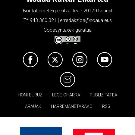
Bordaberri 3 Eguzkitzaldea - 20170 Usurbil
Tf: 943 360 321 | erredakzioa@noaua.eus
Codesyntaxek garatua
HONI BURUZ
LEGE OHARRA
PUBLIZITATEA
ARAUAK
HARREMANETARAKO
RSS