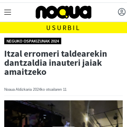
USURBIL
NEGUKO OSPAKIZUNAK 2024
Itzal erromeri taldearekin
dantzaldia inauteri jaiak
amaitzeko
Noaua Aldizkaria
2024ko otsailaren 11