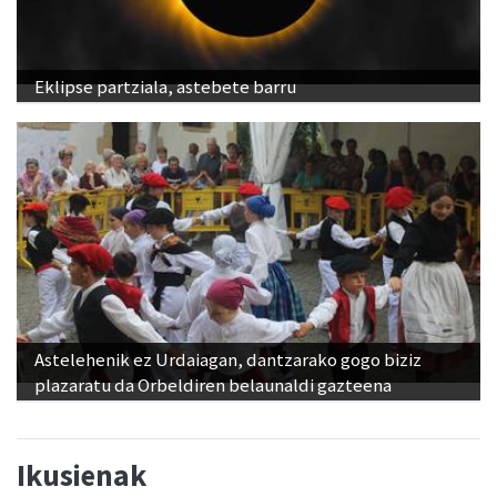
Eklipse partziala, astebete barru
Astelehenik ez Urdaiagan, dantzarako gogo biziz
plazaratu da Orbeldiren belaunaldi gazteena
Ikusienak