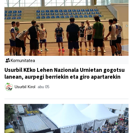
Komunitatea
Usurbil KEko Lehen Nazionala Urnietan gogotsu
lanean, aurpegi berriekin eta giro apartarekin
Usurbil Kirol
abu 05