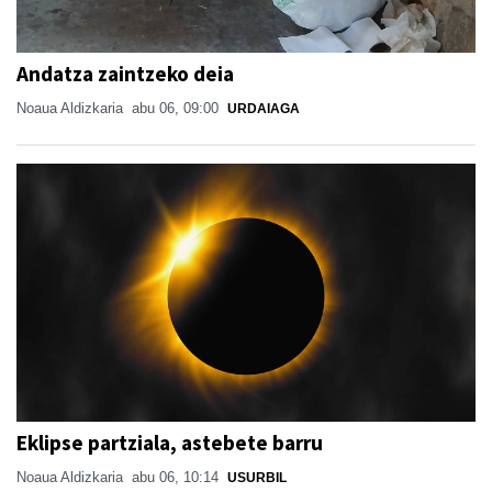
Andatza zaintzeko deia
Noaua Aldizkaria
abu 06, 09:00
URDAIAGA
Eklipse partziala, astebete barru
Noaua Aldizkaria
abu 06, 10:14
USURBIL