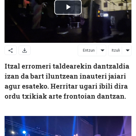
Entzun
Itzuli
Itzal erromeri taldearekin dantzaldia
izan da bart iluntzean inauteri jaiari
agur esateko. Herritar ugari ibili dira
ordu txikiak arte frontoian dantzan.