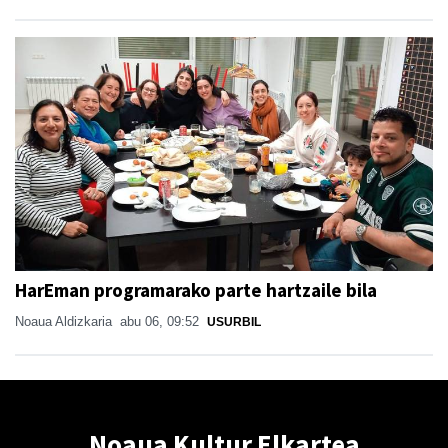
HarEman programarako parte hartzaile bila
Noaua Aldizkaria
abu 06, 09:52
USURBIL
Noaua Kultur Elkartea