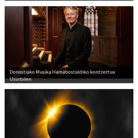
Donostiako Musika Hamabostaldiko kontzertua
Usurbilen