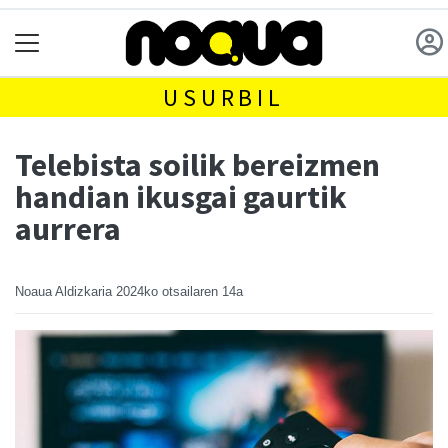
USURBIL
Telebista soilik bereizmen
handian ikusgai gaurtik
aurrera
Noaua Aldizkaria
2024ko otsailaren 14a