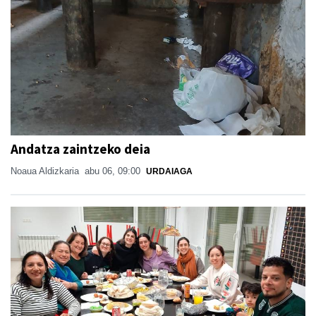
Andatza zaintzeko deia
Noaua Aldizkaria
abu 06, 09:00
URDAIAGA