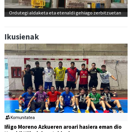
Ordutegi aldaketa eta etenaldi gehiago zerbitzuetan
Ikusienak
Komunitatea
Iñigo Moreno Azkueren aroari hasiera eman dio