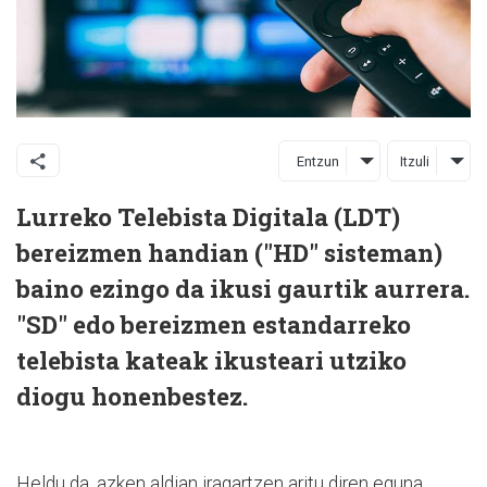
Entzun
Itzuli
Lurreko Telebista Digitala (LDT)
bereizmen handian ("HD" sisteman)
baino ezingo da ikusi gaurtik aurrera.
"SD" edo bereizmen estandarreko
telebista kateak ikusteari utziko
diogu honenbestez.
Heldu da, azken aldian iragartzen aritu diren eguna.