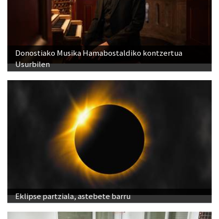
Donostiako Musika Hamabostaldiko kontzertua
Usurbilen
Eklipse partziala, astebete barru