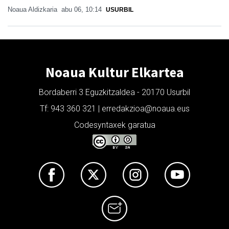
Noaua Aldizkaria
abu 06, 10:14
USURBIL
Noaua Kultur Elkartea
Bordaberri 3 Eguzkitzaldea - 20170 Usurbil
Tf: 943 360 321 | erredakzioa@noaua.eus
Codesyntaxek garatua