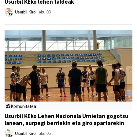
Usurbil KEko lehen taldeak
Usurbil Kirol
abu 03
Komunitatea
Usurbil KEko Lehen Nazionala Urnietan gogotsu
lanean, aurpegi berriekin eta giro apartarekin
Usurbil Kirol
abu 05