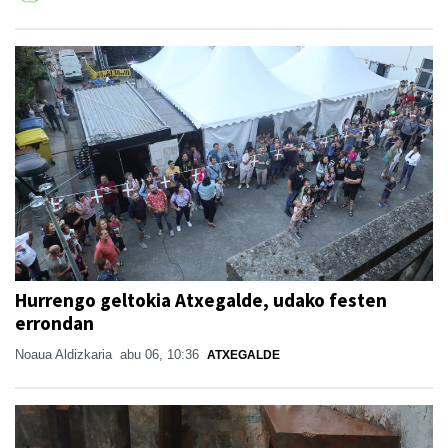
Hurrengo geltokia Atxegalde, udako festen
errondan
Noaua Aldizkaria
abu 06, 10:36
ATXEGALDE