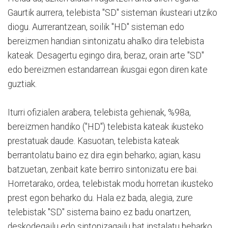
Gaurtik aurrera, telebista "SD" sisteman ikusteari utziko
diogu. Aurrerantzean, soilik "HD" sisteman edo
bereizmen handian sintonizatu ahalko dira telebista
kateak. Desagertu egingo dira, beraz, orain arte "SD"
edo bereizmen estandarrean ikusgai egon diren kate
guztiak.
Iturri ofizialen arabera, telebista gehienak, %98a,
bereizmen handiko ("HD") telebista kateak ikusteko
prestatuak daude. Kasuotan, telebista kateak
berrantolatu baino ez dira egin beharko; agian, kasu
batzuetan, zenbait kate berriro sintonizatu ere bai.
Horretarako, ordea, telebistak modu horretan ikusteko
prest egon beharko du. Hala ez bada, alegia, zure
telebistak "SD" sistema baino ez badu onartzen,
deskodegailu edo sintonizagailu bat instalatu beharko