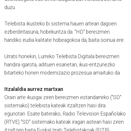
duzu.
Telebista ikusteko bi sistema hauen artean dagoen
ezberdintasuna, hobekuntza da. "HD" bereizmen
handiko irudia kalitate hobeagokoa da, baita soinua ere.
Urrats honekin, Lurreko Telebista Digitala bereizmen
handira igarota, adituen esanetan, ikus-entzunezko
bitarteko honen modernizazio prozesua amaituko da.
Itzalaldia aurrez martxan
Orain arte ikusgai ziren bereizmen estandarreko ("SD"
sistemako) telebista kateak itzaltzen hasi dira
egunotan. Esate baterako, Radio Television Españolako
(RTVE) "SD" sistemako kateak iragan astean hasi ziren
itzaltzen baita Euskal Irrati Telebistakoak (EITB)