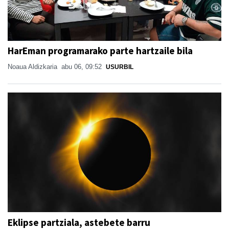
HarEman programarako parte hartzaile bila
Noaua Aldizkaria
abu 06, 09:52
USURBIL
Eklipse partziala, astebete barru