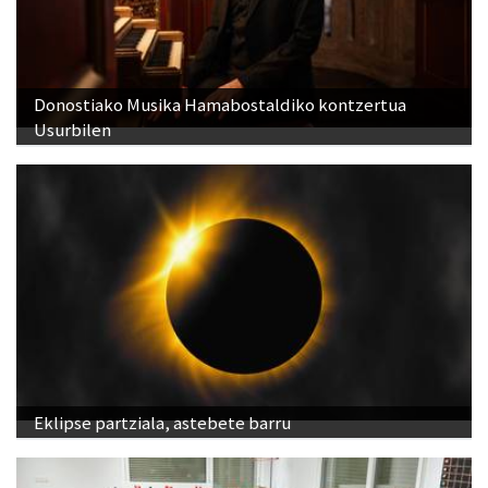
Donostiako Musika Hamabostaldiko kontzertua
Usurbilen
Eklipse partziala, astebete barru