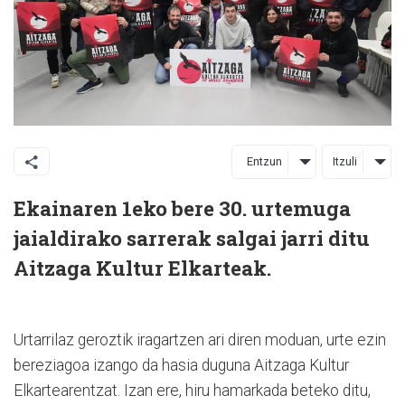
Entzun
Itzuli
Ekainaren 1eko bere 30. urtemuga
jaialdirako sarrerak salgai jarri ditu
Aitzaga Kultur Elkarteak.
Urtarrilaz geroztik iragartzen ari diren moduan, urte ezin
bereziagoa izango da hasia duguna Aitzaga Kultur
Elkartearentzat. Izan ere, hiru hamarkada beteko ditu,