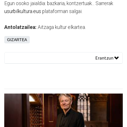
Egun osoko jaialdia: bazkaria, kontzertuak... Sarrerak
usurbilkultura.eus
plataforman salgai.
Antolatzailea:
Aitzaga kultur elkartea.
GIZARTEA
Erantzun