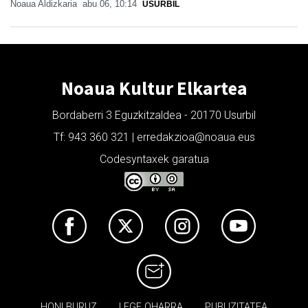
Noaua Aldizkaria
abu 06, 10:14
USURBIL
Noaua Kultur Elkartea
Bordaberri 3 Eguzkitzaldea - 20170 Usurbil
Tf: 943 360 321 | erredakzioa@noaua.eus
Codesyntaxek garatua
HONI BURUZ
LEGE OHARRA
PUBLIZITATEA