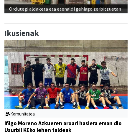
Ordutegi aldaketa eta etenaldi gehiago zerbitzuetan
Ikusienak
Komunitatea
Iñigo Moreno Azkueren aroari hasiera eman dio
Usurbil KEko lehen taldeak