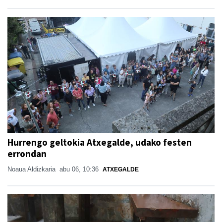
Hurrengo geltokia Atxegalde, udako festen
errondan
Noaua Aldizkaria
abu 06, 10:36
ATXEGALDE