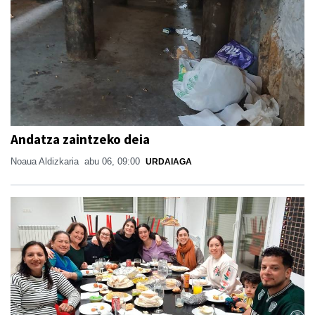
Andatza zaintzeko deia
Noaua Aldizkaria
abu 06, 09:00
URDAIAGA