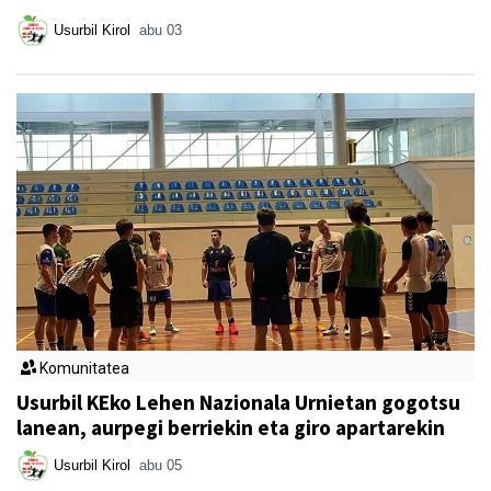
Usurbil Kirol
abu 03
Komunitatea
Usurbil KEko Lehen Nazionala Urnietan gogotsu
lanean, aurpegi berriekin eta giro apartarekin
Usurbil Kirol
abu 05