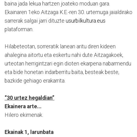
baina jada lekua hartzen joateko moduan gara.
Ekainaren 1eko Aitzaga K.E.-ren 30. urtemuga jaialdirako
sarrerak salgai jarri dituzte
usurbilkultura.eus
plataforman.
Hilabeteotan, sorreratik lanean aritu diren kideen
ahalegina aitortu eta eskertu nahi dute Aitzagakoek,
urteotan herrigintzari egin dioten ekarpena nabarmendu
eta bide honetan indarberritu baita, besteak beste,
bazkide gehiago erakarrita.
“30 urtez hegaldian”
Ekainera arte...
Hilero ekimenak.
Ekainak 1, larunbata