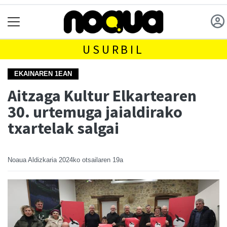
USURBIL
EKAINAREN 1EAN
Aitzaga Kultur Elkartearen
30. urtemuga jaialdirako
txartelak salgai
Noaua Aldizkaria
2024ko otsailaren 19a