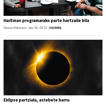
HarEman programarako parte hartzaile bila
Noaua Aldizkaria
abu 06, 09:52
USURBIL
Eklipse partziala, astebete barru