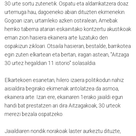
30 urte sortu zutenetik. Ospatu eta aldarrikatzera doaz
urtemuga hau, dagoeneko abian dituzten ekimenekin.
Gogoan izan, urtarrileko azken ostiralean, Amebak
herriko taberna atarian eskainitako kontzertu akustikoak
eman zion hasiera ekainera arte luzatuko den
ospakizun zikloari. Otsaila hasieran, bestalde, barrikotea
egin zuten elkartean eta bertan, iragan astean, "Aitzaga
30 urtez hegaldian 11 istorio" solasaldia.
Elkartekoen esanetan, hilero izaera politikodun nahiz
aisialdira begirako ekimenak antolatzea da asmoa,
ekainera arte. Izan ere, ekainaren 1erako jaialdi egun
handi bat prestatzen ari dira Aitzagakoak, 30 urteok
merezi bezala ospatzeko.
Jaialdiaren nondik norakoak laster aurkeztu dituzte,