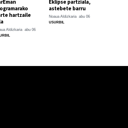
arEman
Eklipse partziala,
rogramarako
astebete barru
rte hartzaile
Noaua Aldizkaria
abu 06
la
USURBIL
ua Aldizkaria
abu 06
URBIL