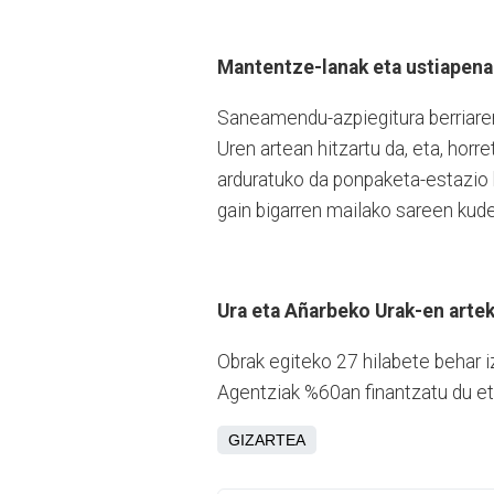
Mantentze-lanak eta ustiapena
Saneamendu-azpiegitura berriare
Uren artean hitzartu da, eta, hor
arduratuko da ponpaketa-estazio b
gain bigarren mailako sareen kud
Ura eta Añarbeko Urak-en artek
Obrak egiteko 27 hilabete behar iz
Agentziak %60an finantzatu du et
GIZARTEA