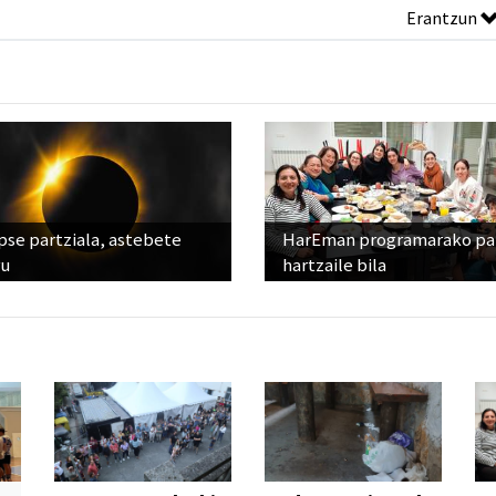
Erantzun
pse partziala, astebete
HarEman programarako pa
ru
hartzaile bila