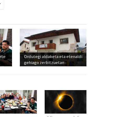
rte
Ordutegi aldaketa eta etenaldi
gehiago zerbitzuetan