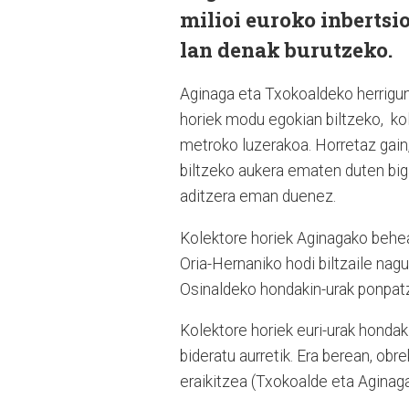
milioi euroko inbertsio
lan denak burutzeko.
Aginaga eta Txokoaldeko herrigune
horiek modu egokian biltzeko, kol
metroko luzerakoa. Horretaz gain
biltzeko aukera ematen duten biga
aditzera eman duenez.
Kolektore horiek Aginagako beheald
Oria-Hernaniko hodi biltzaile nag
Osinaldeko hondakin-urak ponpat
Kolektore horiek euri-urak hondaki
bideratu aurretik. Era berean, obr
eraikitzea (Txokoalde eta Aginaga