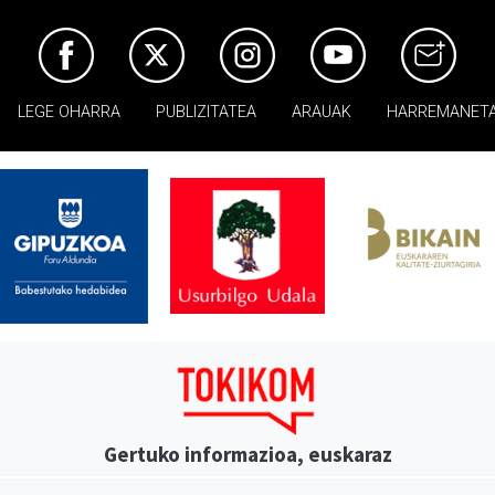
LEGE OHARRA
PUBLIZITATEA
ARAUAK
HARREMANET
Gertuko informazioa, euskaraz