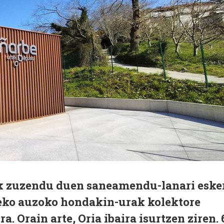
k zuzendu duen saneamendu-lanari esker
eko auzoko hondakin-urak kolektore
a. Orain arte, Oria ibaira isurtzen ziren. 