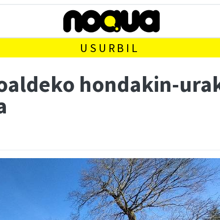
USURBIL
oaldeko hondakin-urak
a