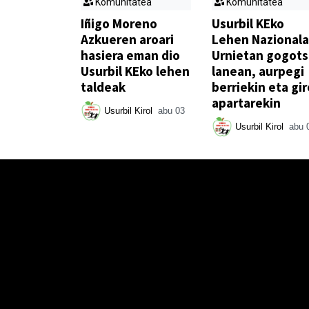
Komunitatea
Komunitatea
Iñigo Moreno
Usurbil KEko
Azkueren aroari
Lehen Nazionala
hasiera eman dio
Urnietan gogot
Usurbil KEko lehen
lanean, aurpegi
taldeak
berriekin eta gir
apartarekin
Usurbil Kirol
abu 03
Usurbil Kirol
abu 