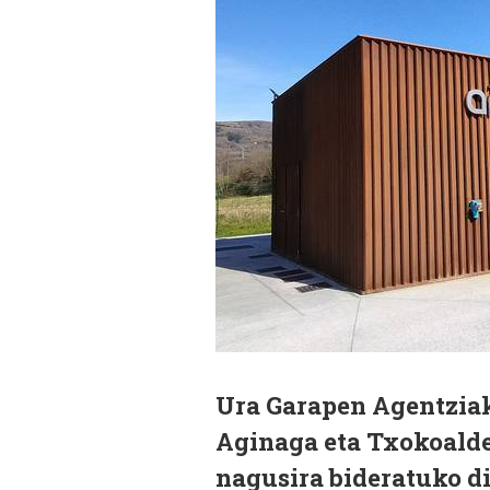
Ura Garapen Agentzia
Aginaga eta Txokoald
nagusira bideratuko dir