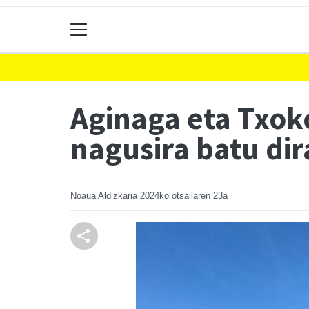
Aginaga eta Txok
nagusira batu dir
Noaua Aldizkaria
2024ko otsailaren 23a