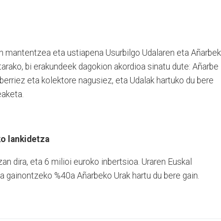
n mantentzea eta ustiapena Usurbilgo Udalaren eta Añarbe
retarako, bi erakundeek dagokion akordioa sinatu dute: Añarbe
erriez eta kolektore nagusiez, eta Udalak hartuko du bere
eaketa.
o lankidetza
an dira, eta 6 milioi euroko inbertsioa. Uraren Euskal
a gainontzeko %40a Añarbeko Urak hartu du bere gain.