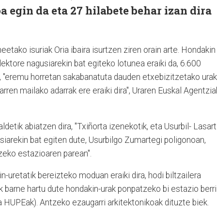
a egin da eta 27 hilabete behar izan dira
etako isuriak Oria ibaira isurtzen ziren orain arte. Hondakin
ektore nagusiarekin bat egiteko lotunea eraiki da, 6.600
, "eremu horretan sakabanatuta dauden etxebizitzetako urak
rren mailako adarrak ere eraiki dira", Uraren Euskal Agentzia
etik abiatzen dira, "Txiñorta izenekotik, eta Usurbil- Lasar
usiarekin bat egiten dute, Usurbilgo Zumartegi poligonoan,
zeko estazioaren parean".
n-uretatik bereizteko moduan eraiki dira, hodi biltzailera
ek barne hartu dute hondakin-urak ponpatzeko bi estazio berri
 HUPEak). Antzeko ezaugarri arkitektonikoak dituzte biek.