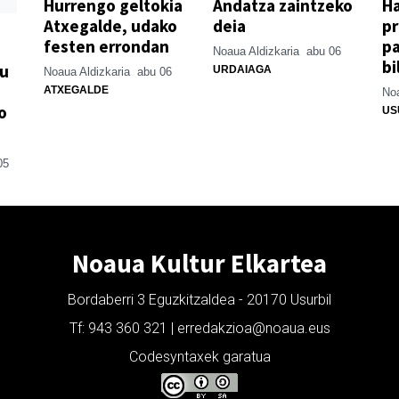
Hurrengo geltokia
Andatza zaintzeko
H
Atxegalde, udako
deia
p
festen errondan
pa
Noaua Aldizkaria
abu 06
bi
su
URDAIAGA
Noaua Aldizkaria
abu 06
ATXEGALDE
Noa
o
US
05
Noaua Kultur Elkartea
Bordaberri 3 Eguzkitzaldea - 20170 Usurbil
Tf: 943 360 321 | erredakzioa@noaua.eus
Codesyntaxek garatua