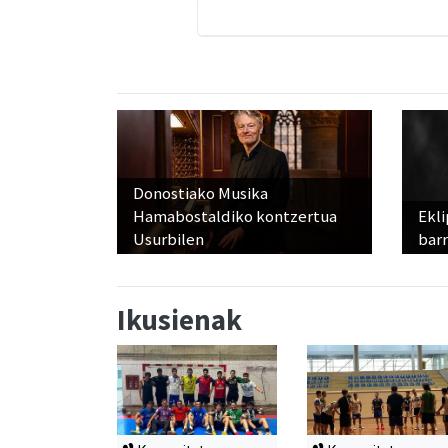
Donostiako Musika
Hamabostaldiko kontzertua
Ekli
Usurbilen
bar
Ikusienak