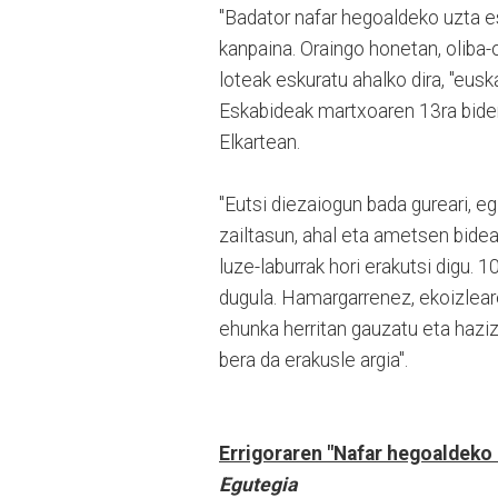
"Badator nafar hegoaldeko uzta es
kanpaina. Oraingo honetan, oliba-ol
loteak eskuratu ahalko dira, "eusk
Eskabideak martxoaren 13ra bider
Elkartean.
"Eutsi diezaiogun bada gureari, eg
zailtasun, ahal eta ametsen bideari
luze-laburrak hori erakutsi digu.
dugula. Hamargarrenez, ekoizlear
ehunka herritan gauzatu eta hazi
bera da erakusle argia".
Errigoraren "Nafar hegoaldeko 
Egutegia