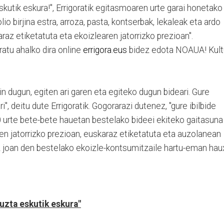
kutik eskura!", Errigoratik egitasmoaren urte garai honetako
io birjina estra, arroza, pasta, kontserbak, lekaleak eta ardo
araz etiketatuta eta ekoizlearen jatorrizko prezioan".
atu ahalko dira online
errigora.eus
bidez edota NOAUA! Kult
in dugun, egiten ari garen eta egiteko dugun bideari. Gure
", deitu dute Errigoratik. Gogorarazi dutenez, "gure ibilbide
 10 urte bete-bete hauetan bestelako bideei ekiteko gaitasuna
en jatorrizko prezioan, euskaraz etiketatuta eta auzolanean
z joan den bestelako ekoizle-kontsumitzaile hartu-eman ha
uzta eskutik eskura"