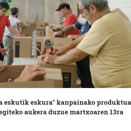
a eskutik eskura" kanpainako produktu
egiteko aukera duzue martxoaren 13ra