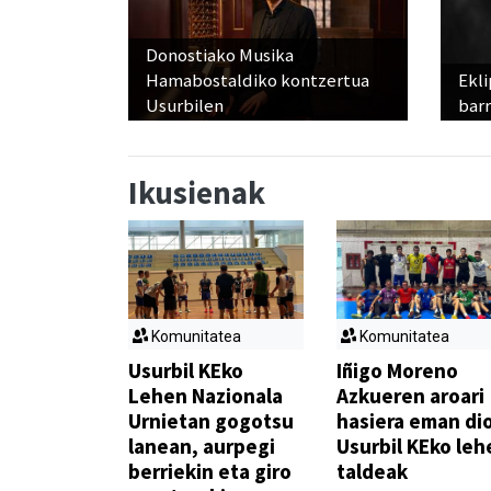
Donostiako Musika
Hamabostaldiko kontzertua
Ekli
Usurbilen
bar
Ikusienak
Komunitatea
Komunitatea
Usurbil KEko
Iñigo Moreno
Lehen Nazionala
Azkueren aroari
Urnietan gogotsu
hasiera eman di
lanean, aurpegi
Usurbil KEko leh
berriekin eta giro
taldeak