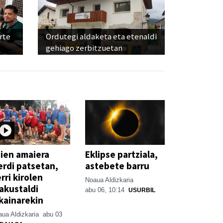
rte
Ordutegi aldaketa eta etenaldi
gehiago zerbitzuetan
ien amaiera
Eklipse partziala,
erdi patsetan,
astebete barru
rri kirolen
Noaua Aldizkaria
akustaldi
abu 06, 10:14
USURBIL
kainarekin
ua Aldizkaria
abu 03