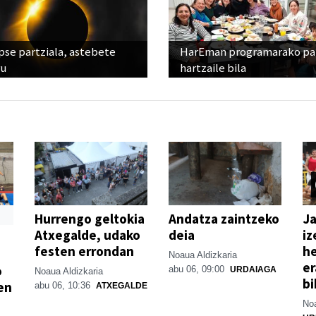
pse partziala, astebete
HarEman programarako pa
ru
hartzaile bila
Hurrengo geltokia
Andatza zaintzeko
Ja
Atxegalde, udako
deia
iz
festen errondan
he
Noaua Aldizkaria
er
o
abu 06, 09:00
URDAIAGA
Noaua Aldizkaria
bi
en
abu 06, 10:36
ATXEGALDE
Noa