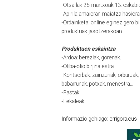
-Otsailak 25-martxoak 13: eskab
-Apirila amaieran-maiatza hasiera
-Ordainketa: online eginez gero b
produktuak jasotzerakoan.
Produktuen eskaintza
-Ardoa: bereziak, gorenak.
-Oliba-olio birjina estra.
-Kontserbak: zainzuriak, orburuak, 
babarrunak, potxak, menestra...
-Pastak.
-Lekaleak.
Informazio gehiago:
errigora.eus