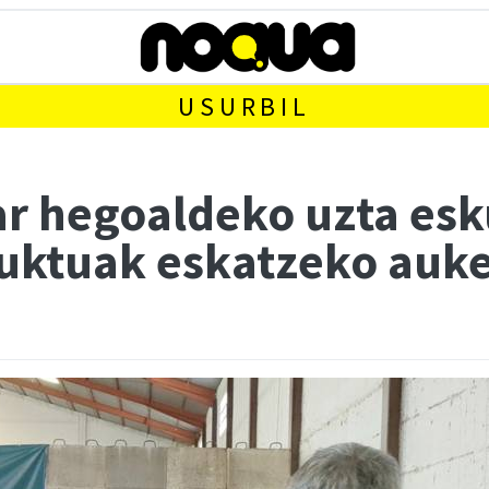
USURBIL
ar hegoaldeko uzta esk
uktuak eskatzeko auk