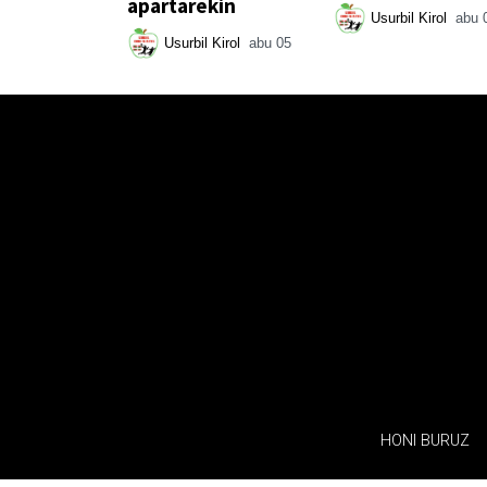
apartarekin
Usurbil Kirol
abu 
Usurbil Kirol
abu 05
HONI BURUZ