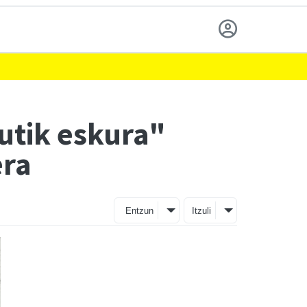
utik eskura"
era
Entzun
Itzuli