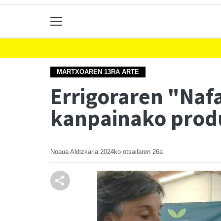
MARTXOAREN 13RA ARTE
Errigoraren "Naf
kanpainako prod
Noaua Aldizkaria
2024ko otsailaren 26a