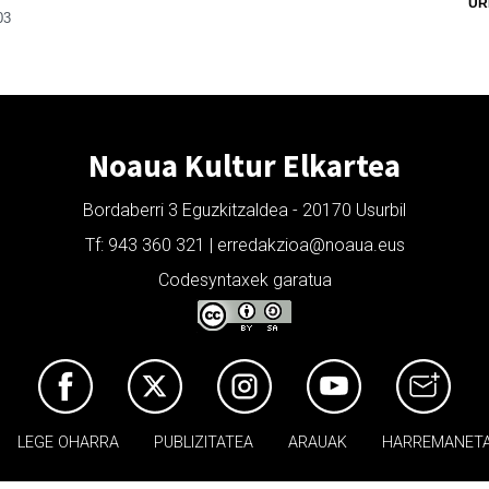
UR
03
Noaua Kultur Elkartea
Bordaberri 3 Eguzkitzaldea - 20170 Usurbil
Tf: 943 360 321 | erredakzioa@noaua.eus
Codesyntaxek garatua
LEGE OHARRA
PUBLIZITATEA
ARAUAK
HARREMANET