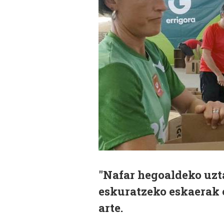
"Nafar hegoaldeko uzt
eskuratzeko eskaerak 
arte.