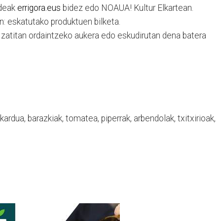
ideak
errigora.eus
bidez edo NOAUA! Kultur Elkartean.
n: eskatutako produktuen bilketa.
i zatitan ordaintzeko aukera edo eskudirutan dena batera
kardua, barazkiak, tomatea, piperrak, arbendolak, txitxirioak,