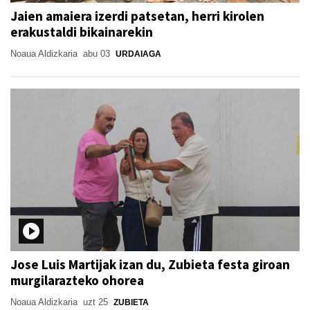
Jaien amaiera izerdi patsetan, herri kirolen
erakustaldi bikainarekin
Noaua Aldizkaria
abu 03
URDAIAGA
Jose Luis Martijak izan du, Zubieta festa giroan
murgilarazteko ohorea
Noaua Aldizkaria
uzt 25
ZUBIETA