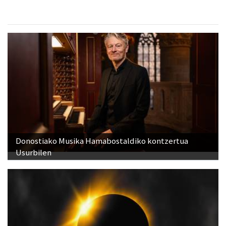
Donostiako Musika Hamabostaldiko kontzertua
Usurbilen