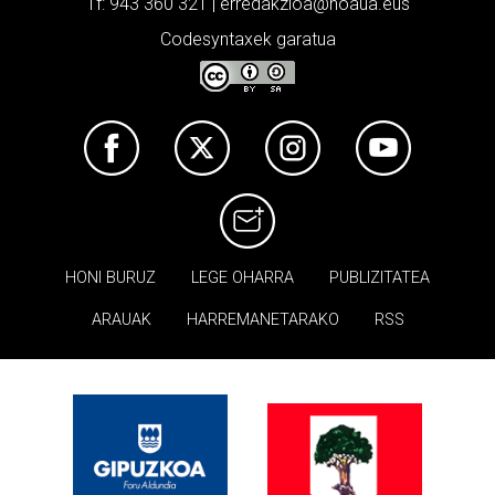
Tf: 943 360 321 | erredakzioa@noaua.eus
Codesyntaxek garatua
HONI BURUZ
LEGE OHARRA
PUBLIZITATEA
ARAUAK
HARREMANETARAKO
RSS