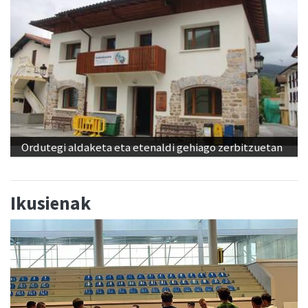
Ordutegi aldaketa eta etenaldi gehiago zerbitzuetan
Ikusienak