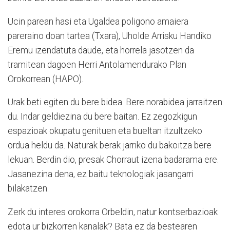
Ucin parean hasi eta Ugaldea poligono amaiera
pareraino doan tartea (Txara), Uholde Arrisku Handiko
Eremu izendatuta daude, eta horrela jasotzen da
tramitean dagoen Herri Antolamendurako Plan
Orokorrean (HAPO).
Urak beti egiten du bere bidea. Bere norabidea jarraitzen
du. Indar geldiezina du bere baitan. Ez zegozkigun
espazioak okupatu genituen eta bueltan itzultzeko
ordua heldu da. Naturak berak jarriko du bakoitza bere
lekuan. Berdin dio, presak Chorraut izena badarama ere.
Jasanezina dena, ez baitu teknologiak jasangarri
bilakatzen.
Zerk du interes orokorra Orbeldin, natur kontserbazioak
edota ur bizkorren kanalak? Bata ez da bestearen