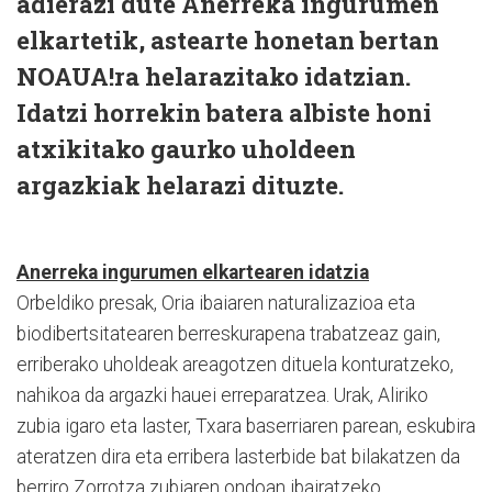
adierazi dute Anerreka ingurumen
elkartetik, astearte honetan bertan
NOAUA!ra helarazitako idatzian.
Idatzi horrekin batera albiste honi
atxikitako gaurko uholdeen
argazkiak helarazi dituzte.
Anerreka ingurumen elkartearen idatzia
Orbeldiko presak, Oria ibaiaren naturalizazioa eta
biodibertsitatearen berreskurapena trabatzeaz gain,
erriberako uholdeak areagotzen dituela konturatzeko,
nahikoa da argazki hauei erreparatzea. Urak, Aliriko
zubia igaro eta laster, Txara baserriaren parean, eskubira
ateratzen dira eta erribera lasterbide bat bilakatzen da
berriro Zorrotza zubiaren ondoan ibairatzeko.