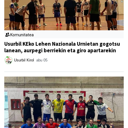
Komunitatea
Usurbil KEko Lehen Nazionala Urnietan gogotsu
lanean, aurpegi berriekin eta giro apartarekin
Usurbil Kirol
abu 05