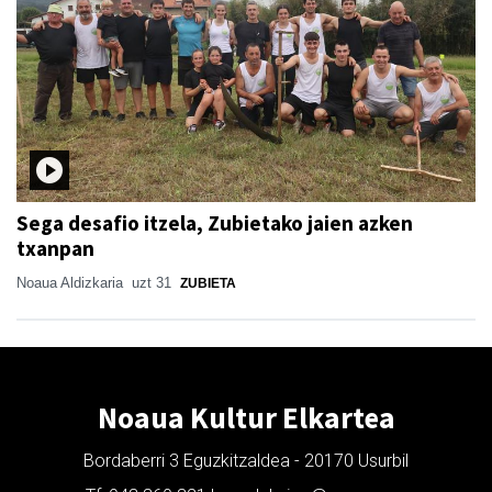
Sega desafio itzela, Zubietako jaien azken
txanpan
Noaua Aldizkaria
uzt 31
ZUBIETA
Noaua Kultur Elkartea
Bordaberri 3 Eguzkitzaldea - 20170 Usurbil