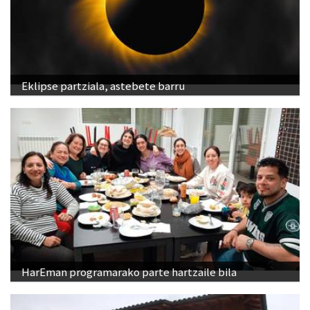
Eklipse partziala, astebete barru
HarEman programarako parte hartzaile bila