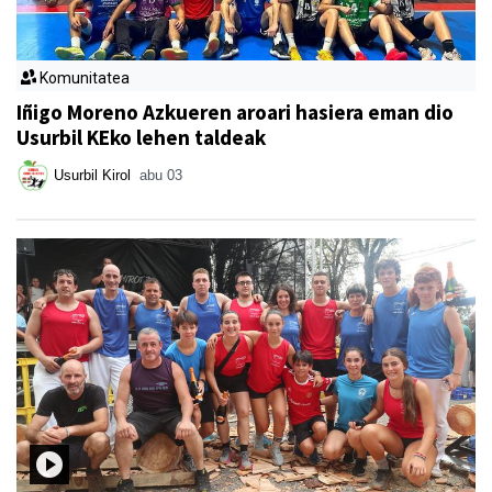
Komunitatea
Iñigo Moreno Azkueren aroari hasiera eman dio
Usurbil KEko lehen taldeak
Usurbil Kirol
abu 03