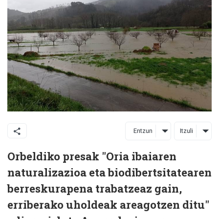
Entzun
Itzuli
Orbeldiko presak "Oria ibaiaren
naturalizazioa eta biodibertsitatearen
berreskurapena trabatzeaz gain,
erriberako uholdeak areagotzen ditu"