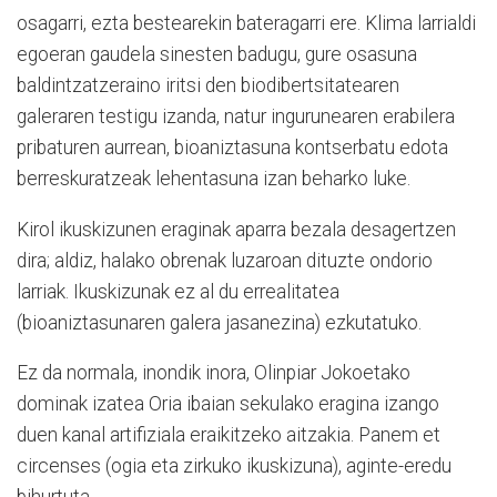
osagarri, ezta bestearekin bateragarri ere. Klima larrialdi
egoeran gaudela sinesten badugu, gure osasuna
baldintzatzeraino iritsi den biodibertsitatearen
galeraren testigu izanda, natur ingurunearen erabilera
pribaturen aurrean, bioaniztasuna kontserbatu edota
berreskuratzeak lehentasuna izan beharko luke.
Kirol ikuskizunen eraginak aparra bezala desagertzen
dira; aldiz, halako obrenak luzaroan dituzte ondorio
larriak. Ikuskizunak ez al du errealitatea
(bioaniztasunaren galera jasanezina) ezkutatuko.
Ez da normala, inondik inora, Olinpiar Jokoetako
dominak izatea Oria ibaian sekulako eragina izango
duen kanal artifiziala eraikitzeko aitzakia. Panem et
circenses (ogia eta zirkuko ikuskizuna), aginte-eredu