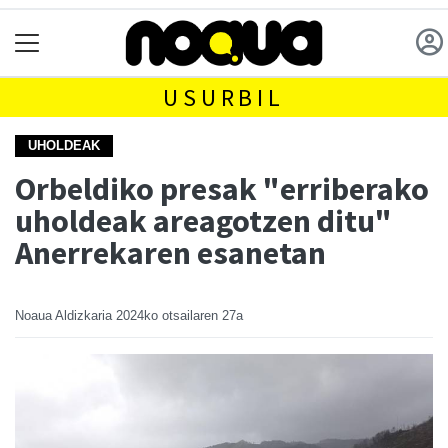
USURBIL
UHOLDEAK
Orbeldiko presak "erriberako
uholdeak areagotzen ditu"
Anerrekaren esanetan
Noaua Aldizkaria
2024ko otsailaren 27a