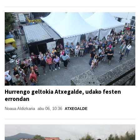
Hurrengo geltokia Atxegalde, udako festen
errondan
Noaua Aldizkaria
abu 06, 10:36
ATXEGALDE