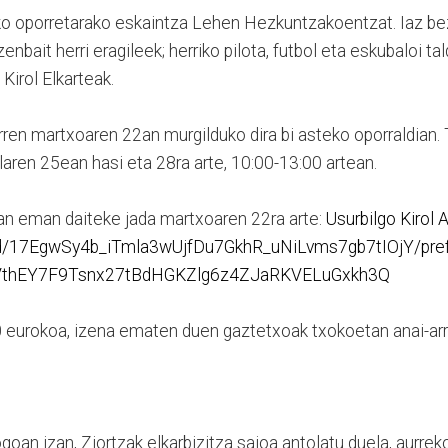
o oporretarako eskaintza Lehen Hezkuntzakoentzat. Iaz beza
enbait herri eragileek; herriko pilota, futbol eta eskubaloi t
 Kirol Elkarteak.
ren martxoaren 22an murgilduko dira bi asteko oporraldian. 
ilaren 25ean hasi eta 28ra arte, 10:00-13:00 artean.
n eman daiteke jada martxoaren 22ra arte:
Usurbilgo Kirol 
/d/17EgwSy4b_iTmla3wUjfDu7GkhR_uNiLvms7gb7tIOjY/prefi
OVthEY7F9Tsnx27tBdHGKZlg6z4ZJaRKVELuGxkh3Q
0 eurokoa, izena ematen duen gaztetxoak txokoetan anai-arre
ogoan izan, Ziortzak elkarbizitza saioa antolatu duela, a
urrek