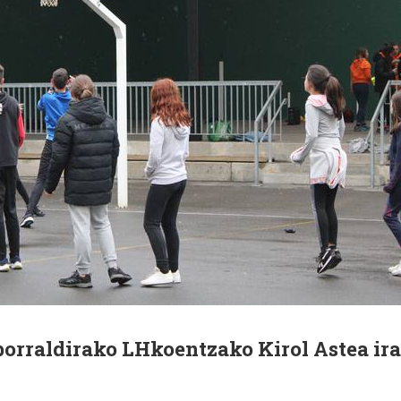
orraldirako LHkoentzako Kirol Astea ira