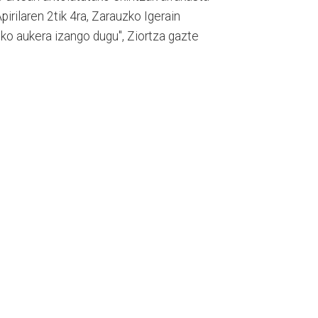
pirilaren 2tik 4ra, Zarauzko Igerain
ko aukera izango dugu", Ziortza gazte