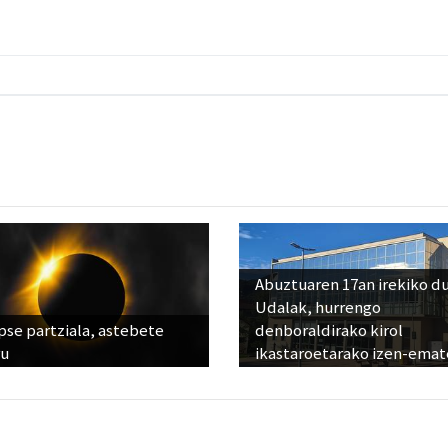
Abuztuaren 17an irekiko d
Udalak, hurrengo
pse partziala, astebete
denboraldirako kirol
ru
ikastaroetarako izen-emat