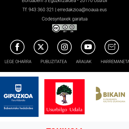
Bordaberri 3 Eguzkitzaldea - 20170 Usurbil
Tf: 943 360 321 | erredakzioa@noaua.eus
Codesyntaxek garatua
LEGE OHARRA
PUBLIZITATEA
ARAUAK
HARREMANET