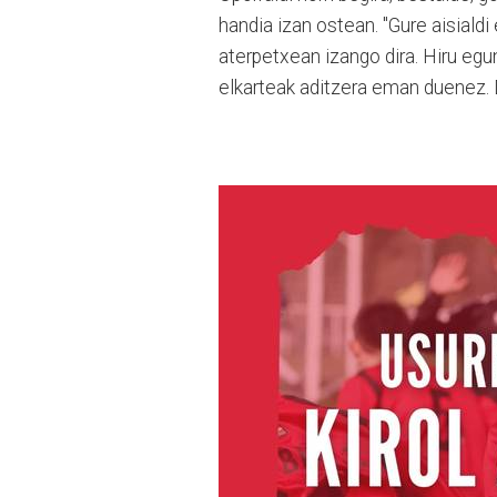
handia izan ostean. "Gure aisiald
aterpetxean izango dira. Hiru egu
elkarteak aditzera eman duenez.