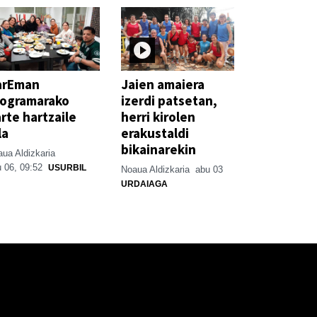
arEman
Jaien amaiera
rogramarako
izerdi patsetan,
rte hartzaile
herri kirolen
la
erakustaldi
bikainarekin
ua Aldizkaria
 06, 09:52
USURBIL
Noaua Aldizkaria
abu 03
URDAIAGA