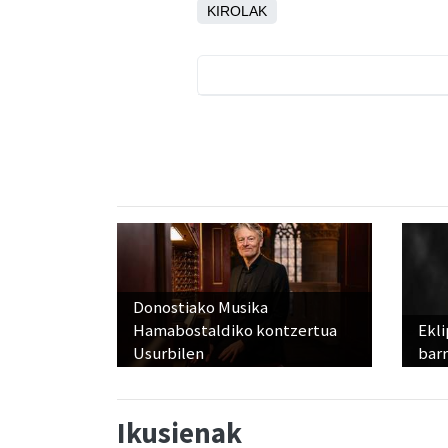
KIROLAK
Donostiako Musika
Hamabostaldiko kontzertua
Ekli
Usurbilen
bar
Ikusienak