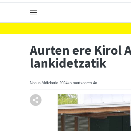
Aurten ere Kirol 
lankidetzatik
Noaua Aldizkaria
2024ko martxoaren 4a