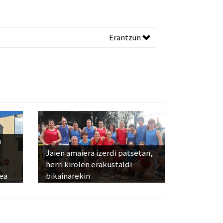
Erantzun
u
Jaien amaiera izerdi patsetan,
herri kirolen erakustaldi
ea
bikainarekin