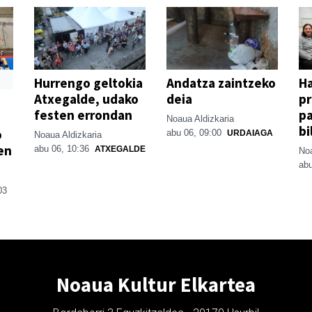
Hurrengo geltokia
Andatza zaintzeko
H
Atxegalde, udako
deia
p
festen errondan
pa
Noaua Aldizkaria
bi
o
abu 06, 09:00
URDAIAGA
Noaua Aldizkaria
en
abu 06, 10:36
ATXEGALDE
Noa
abu
03
Noaua Kultur Elkartea