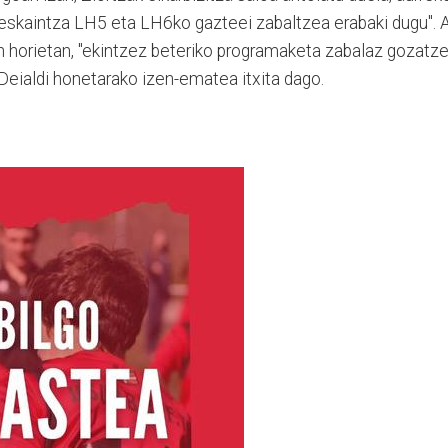
i eskaintza LH5 eta LH6ko gazteei zabaltzea erabaki dugu".
A
n horietan, "ekintzez beteriko programaketa zabalaz gozatze
Deialdi honetarako izen-ematea itxita dago.