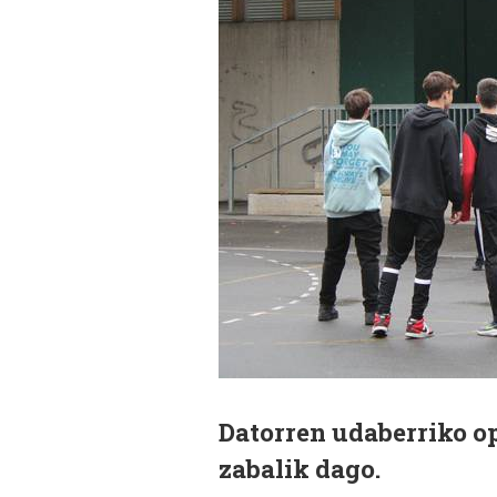
Datorren udaberriko op
zabalik dago.