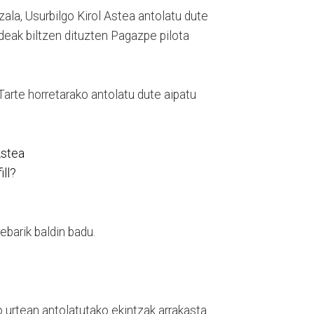
la, Usurbilgo Kirol Astea antolatu dute
aldeak biltzen dituzten Pagazpe pilota
Tarte horretarako antolatu dute aipatu
Astea
ll?
barik baldin badu.
o urtean antolatutako ekintzak arrakasta