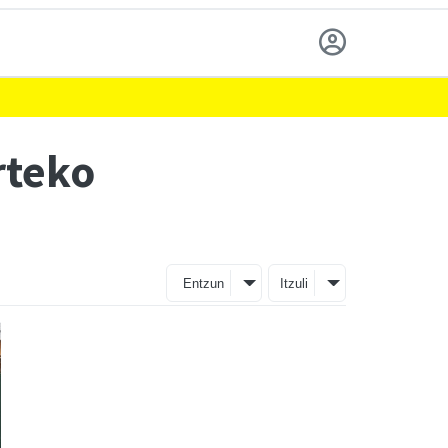
rteko
Entzun
Itzuli