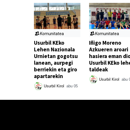
Komunitatea
Komunitatea
Usurbil KEko
Iñigo Moreno
Lehen Nazionala
Azkueren aroari
Urnietan gogotsu
hasiera eman di
lanean, aurpegi
Usurbil KEko leh
berriekin eta giro
taldeak
apartarekin
Usurbil Kirol
abu 
Usurbil Kirol
abu 05