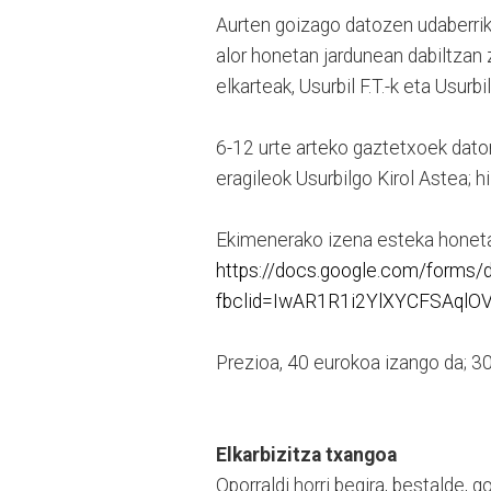
Aurten goizago datozen udaberrik
alor honetan jardunean dabiltzan z
elkarteak, Usurbil F.T.-k eta Usurbil
6-12 urte arteko gaztetxoek dator
eragileok Usurbilgo Kirol Astea; h
Ekimenerako izena esteka honeta
https://docs.google.com/forms
fbclid=IwAR1R1i2YlXYCFSAql
Prezioa, 40 eurokoa izango da; 3
Elkarbizitza txangoa
Oporraldi horri begira, bestalde, g