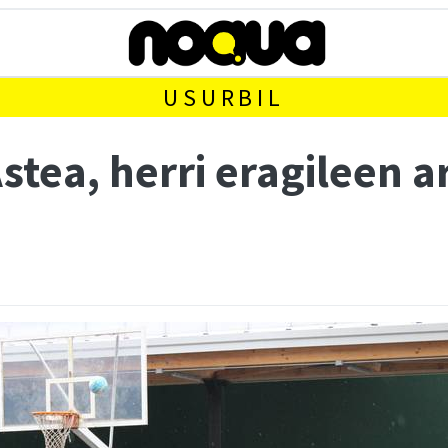
USURBIL
Astea, herri eragileen a