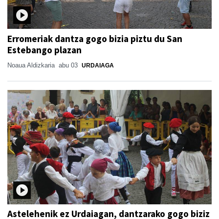
Erromeriak dantza gogo bizia piztu du San
Estebango plazan
Noaua Aldizkaria
abu 03
URDAIAGA
Astelehenik ez Urdaiagan, dantzarako gogo biziz