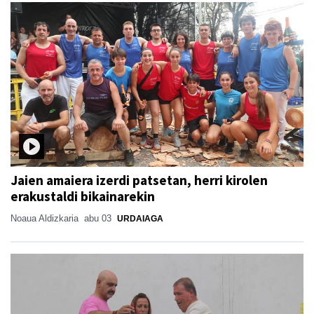
Jaien amaiera izerdi patsetan, herri kirolen
erakustaldi bikainarekin
Noaua Aldizkaria
abu 03
URDAIAGA