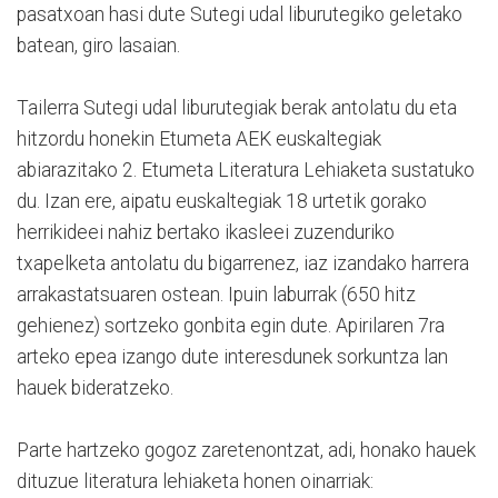
pasatxoan hasi dute Sutegi udal liburutegiko geletako
batean, giro lasaian.
Tailerra Sutegi udal liburutegiak berak antolatu du eta
hitzordu honekin Etumeta AEK euskaltegiak
abiarazitako 2. Etumeta Literatura Lehiaketa sustatuko
du. Izan ere, aipatu euskaltegiak 18 urtetik gorako
herrikideei nahiz bertako ikasleei zuzenduriko
txapelketa antolatu du bigarrenez, iaz izandako harrera
arrakastatsuaren ostean. Ipuin laburrak (650 hitz
gehienez) sortzeko gonbita egin dute. Apirilaren 7ra
arteko epea izango dute interesdunek sorkuntza lan
hauek bideratzeko.
Parte hartzeko gogoz zaretenontzat, adi, honako hauek
dituzue literatura lehiaketa honen oinarriak: