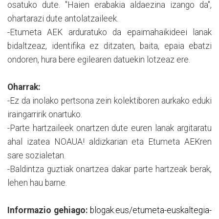
osatuko dute. "Haien erabakia aldaezina izango da",
ohartarazi dute antolatzaileek.
-Etumeta AEK arduratuko da epaimahaikideei lanak
bidaltzeaz, identifika ez ditzaten, baita, epaia ebatzi
ondoren, hura bere egilearen datuekin lotzeaz ere.
Oharrak:
-Ez da inolako pertsona zein kolektiboren aurkako eduki
iraingarririk onartuko.
-Parte hartzaileek onartzen dute euren lanak argitaratu
ahal izatea NOAUA! aldizkarian eta Etumeta AEKren
sare sozialetan.
-Baldintza guztiak onartzea dakar parte hartzeak berak,
lehen hau barne.
Informazio gehiago:
blogak.eus/etumeta-euskaltegia-