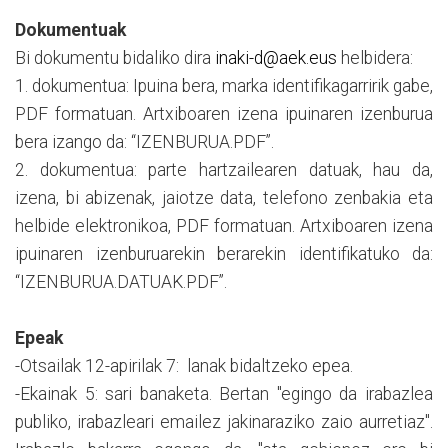
Dokumentuak
Bi dokumentu bidaliko dira
inaki-d@aek.eus
helbidera:
1. dokumentua: Ipuina bera, marka identifikagarririk gabe,
PDF formatuan. Artxiboaren izena ipuinaren izenburua
bera izango da: “IZENBURUA.PDF”.
2. dokumentua: parte hartzailearen datuak, hau da,
izena, bi abizenak, jaiotze data, telefono zenbakia eta
helbide elektronikoa, PDF formatuan. Artxiboaren izena
ipuinaren izenburuarekin berarekin identifikatuko da:
“IZENBURUA.DATUAK.PDF”.
Epeak
-Otsailak 12-apirilak 7: lanak bidaltzeko epea.
-Ekainak 5: sari banaketa. Bertan "egingo da irabazlea
publiko, irabazleari emailez jakinaraziko zaio aurretiaz".