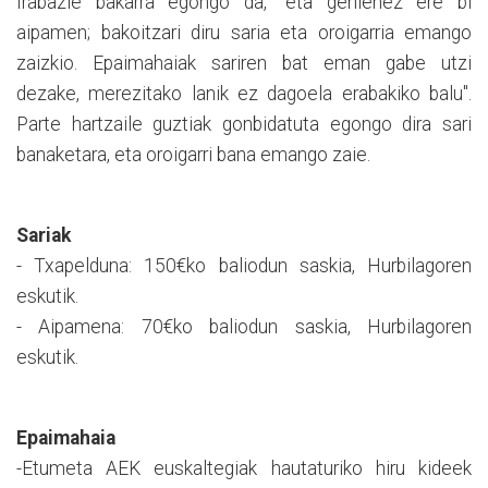
Irabazle bakarra egongo da, "eta gehienez ere bi
aipamen; bakoitzari diru saria eta oroigarria emango
zaizkio. Epaimahaiak sariren bat eman gabe utzi
dezake, merezitako lanik ez dagoela erabakiko balu".
Parte hartzaile guztiak gonbidatuta egongo dira sari
banaketara, eta oroigarri bana emango zaie.
Sariak
- Txapelduna: 150€ko baliodun saskia, Hurbilagoren
eskutik.
- Aipamena: 70€ko baliodun saskia, Hurbilagoren
eskutik.
Epaimahaia
-Etumeta AEK euskaltegiak hautaturiko hiru kideek