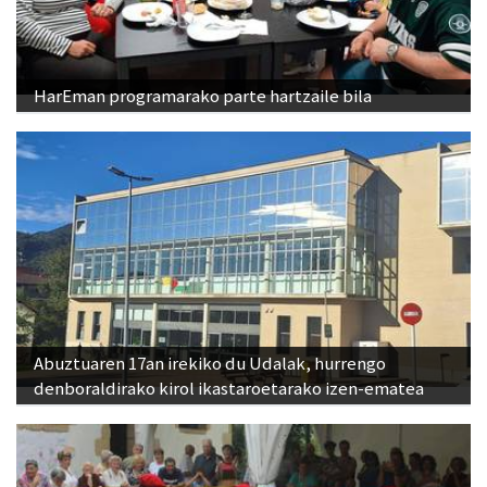
HarEman programarako parte hartzaile bila
Abuztuaren 17an irekiko du Udalak, hurrengo
denboraldirako kirol ikastaroetarako izen-ematea