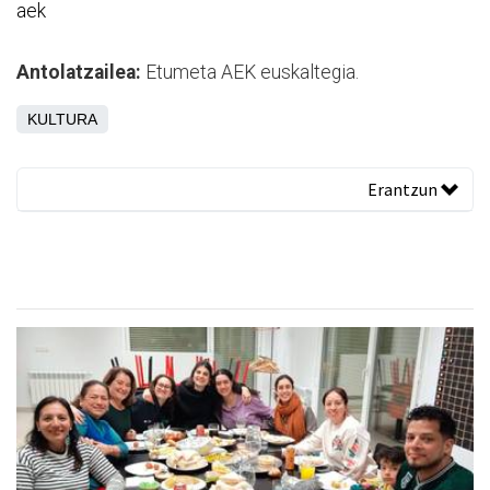
aek
Antolatzailea:
Etumeta AEK euskaltegia.
KULTURA
Erantzun