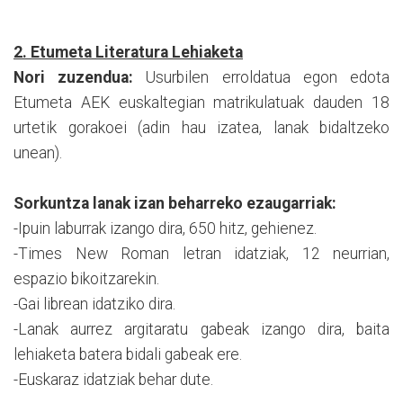
2. Etumeta Literatura Lehiaketa
Nori zuzendua:
Usurbilen erroldatua egon edota
Etumeta AEK euskaltegian matrikulatuak dauden 18
urtetik gorakoei (adin hau izatea, lanak bidaltzeko
unean).
Sorkuntza lanak izan beharreko ezaugarriak:
-Ipuin laburrak izango dira, 650 hitz, gehienez.
-Times New Roman letran idatziak, 12 neurrian,
espazio bikoitzarekin.
-Gai librean idatziko dira.
-Lanak aurrez argitaratu gabeak izango dira, baita
lehiaketa batera bidali gabeak ere.
-Euskaraz idatziak behar dute.