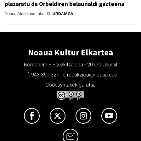
plazaratu da Orbeldiren belaunaldi gazteena
Noaua Aldizkaria
abu 03
URDAIAGA
Noaua Kultur Elkartea
Bordaberri 3 Eguzkitzaldea - 20170 Usurbil
Tf: 943 360 321 | erredakzioa@noaua.eus
Codesyntaxek garatua