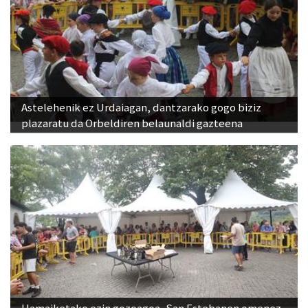
Astelehenik ez Urdaiagan, dantzarako gogo biziz
plazaratu da Orbeldiren belaunaldi gazteena