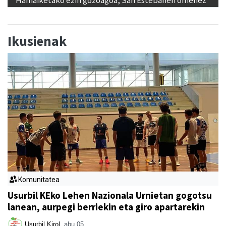
Hamaiketako ezin gozoagoa, San Estebanen omenez
Ikusienak
Komunitatea
Usurbil KEko Lehen Nazionala Urnietan gogotsu
lanean, aurpegi berriekin eta giro apartarekin
Usurbil Kirol
abu 05