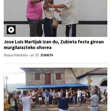
Jose Luis Martijak izan du, Zubieta festa giroan
murgilarazteko ohorea
Noaua Aldizkaria
uzt 25
ZUBIETA