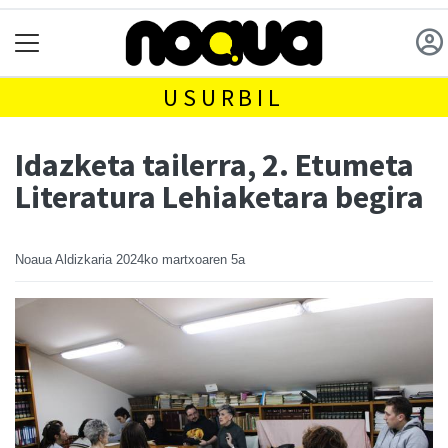
USURBIL
Idazketa tailerra, 2. Etumeta
Literatura Lehiaketara begira
Noaua Aldizkaria
2024ko martxoaren 5a