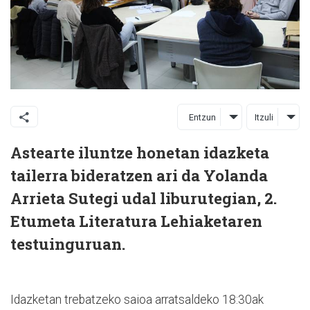
Entzun
Itzuli
Astearte iluntze honetan idazketa
tailerra bideratzen ari da Yolanda
Arrieta Sutegi udal liburutegian, 2.
Etumeta Literatura Lehiaketaren
testuinguruan.
Idazketan trebatzeko saioa arratsaldeko 18:30ak