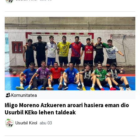
Komunitatea
Iñigo Moreno Azkueren aroari hasiera eman dio
Usurbil KEko lehen taldeak
Usurbil Kirol
abu 03