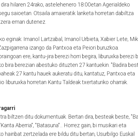
ri dira hilaren 24rako, astelehenero 18:00etan Agerialdeko
egu saioetan. Otsaila amaieratik lanketa horretan dabiltza
ditzera eman dutenez.
o eginak: Imanol Lartzabal, Imanol Urbieta, Xabier Lete, Mik
Zazpigarrena izango da Pantxoa eta Peiori buruzkoa.
ingoan ere, kantu-jira berezi horri begira, liburuxka berezi 
uko bira berezian abestuko dituzten 27 kantuekin. "Badira bes
baheak 27 kantu hauek aukeratu ditu, kantatuz, Pantxoa eta
o liburuxka horretan Kantu Taldeak txertaturiko oharrak.
ragarri
tra biltzen ditu dokumentuak. Bertan dira, besteak beste, "Ba
"Kanta Aberria", "Batasuna"... Horrez gain, bi musikari eta
ko hainbat zertzelada ere bildu ditu bertan, Usurbilgo Euskal