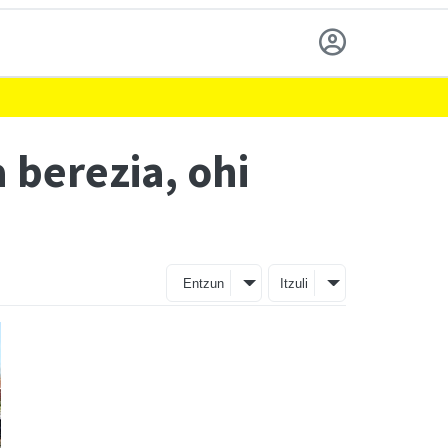
 berezia, ohi
Entzun
Itzuli