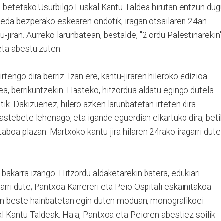
te betetako Usurbilgo Euskal Kantu Taldea hirutan entzun dug
eda bezperako eskearen ondotik, iragan otsailaren 24an
u-jiran. Aurreko larunbatean, bestalde, "2 ordu Palestinarekin
eta abestu zuten.
tengo dira berriz. Izan ere, kantu-jiraren hileroko edizioa
dea, berrikuntzekin. Hasteko, hitzordua aldatu egingo dutela
etik. Dakizuenez, hilero azken larunbatetan irteten dira
 astebete lehenago, eta igande eguerdian elkartuko dira, bet
aboa plazan. Martxoko kantu-jira hilaren 24rako iragarri dute
 bakarra izango. Hitzordu aldaketarekin batera, edukiari
rri dute; Pantxoa Karrereri eta Peio Ospitali eskainitakoa
tan beste hainbatetan egin duten moduan, monografikoei
al Kantu Taldeak. Hala, Pantxoa eta Peioren abestiez soilik