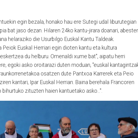
tuekin egin bezala, honako hau ere Sutegi udal liburutegian
pia bat jaso dezan. Hilaren 24ko kantu-jirara doanari, abeste
ana helaraziko die Usurbilgo Euskal Kantu Taldeak.
Peiok Euskal Herriari egin dioten kantu eta kultura
eskertzea du helburu. Omenaldi xume bat", aipatu herri
re, egoki asko oroitarazi duten moduan, "euskal kantagintza
iraunkorrenetakoa osatzen dute Pantxoa Karrerek eta Peio
iren kantari, Ipar Euskal Herrian. Baina berehala Francoren
bihurtuko zituzten haien kantuetako asko...".