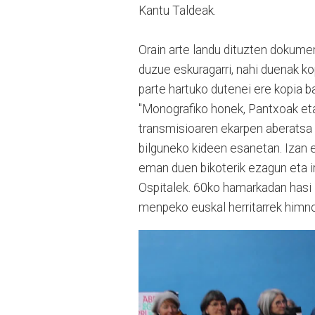
Kantu Taldeak.
Orain arte landu dituzten dokumen
duzue eskuragarri, nahi duenak ko
parte hartuko dutenei ere kopia b
"Monografiko honek, Pantxoak eta 
transmisioaren ekarpen aberatsa 
bilguneko kideen esanetan. Izan e
eman duen bikoterik ezagun eta 
Ospitalek. 60ko hamarkadan hasi z
menpeko euskal herritarrek himno 