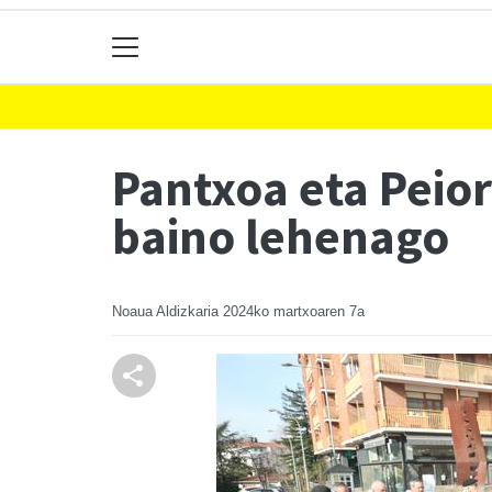
Pantxoa eta Peior
baino lehenago
Noaua Aldizkaria
2024ko martxoaren 7a