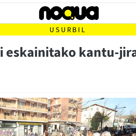
USURBIL
i eskainitako kantu-jira