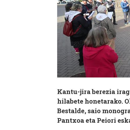
Kantu-jira berezia ira
hilabete honetarako. O
Bestalde, saio monogra
Pantxoa eta Peiori esk