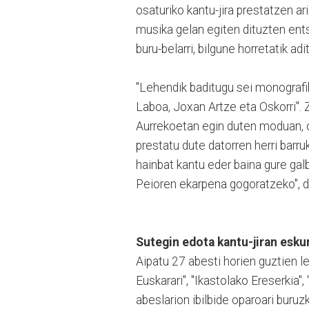
osaturiko kantu-jira prestatzen a
musika gelan egiten dituzten ents
buru-belarri, bilgune horretatik a
"Lehendik baditugu sei monografik
Laboa, Joxan Artze eta Oskorri". 
Aurrekoetan egin duten moduan, ora
prestatu dute datorren herri barr
hainbat kantu eder baina gure gal
Peioren ekarpena gogoratzeko", di
Sutegin edota kantu-jiran esku
Aipatu 27 abesti horien guztien le
Euskarari", "Ikastolako Ereserkia", 
abeslarion ibilbide oparoari buruz