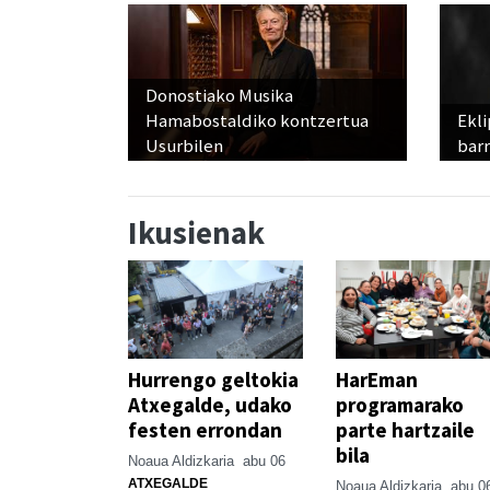
Donostiako Musika
Hamabostaldiko kontzertua
Ekli
Usurbilen
bar
Ikusienak
Hurrengo geltokia
HarEman
Atxegalde, udako
programarako
festen errondan
parte hartzaile
bila
Noaua Aldizkaria
abu 06
ATXEGALDE
Noaua Aldizkaria
abu 0