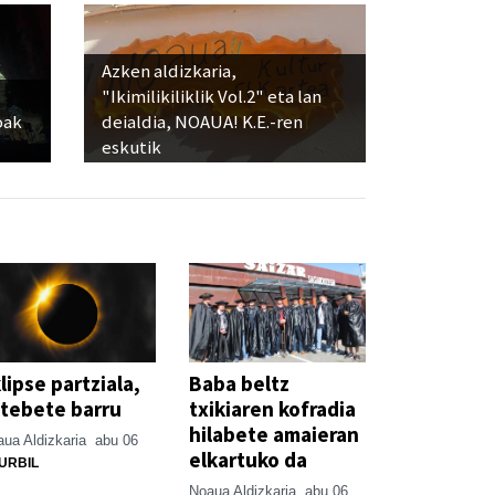
Azken aldizkaria,
"Ikimilikiliklik Vol.2" eta lan
oak
deialdia, NOAUA! K.E.-ren
eskutik
lipse partziala,
Baba beltz
tebete barru
txikiaren kofradia
hilabete amaieran
ua Aldizkaria
abu 06
elkartuko da
URBIL
Noaua Aldizkaria
abu 06