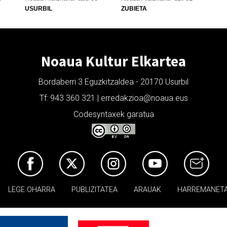
USURBIL
ZUBIETA
Noaua Kultur Elkartea
Bordaberri 3 Eguzkitzaldea - 20170 Usurbil
Tf: 943 360 321 | erredakzioa@noaua.eus
Codesyntaxek garatua
LEGE OHARRA
PUBLIZITATEA
ARAUAK
HARREMANET