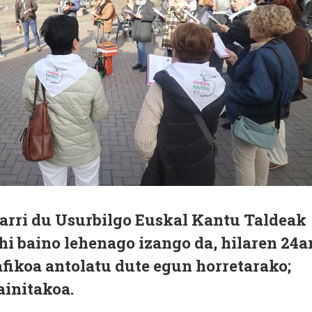
garri du Usurbilgo Euskal Kantu Taldeak
hi baino lehenago izango da, hilaren 24a
fikoa antolatu dute egun horretarako;
ainitakoa.