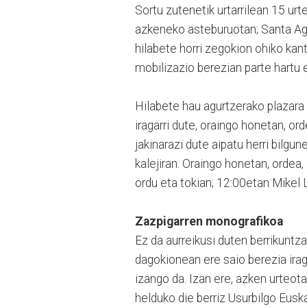
Sortu zutenetik urtarrilean 15 ur
azkeneko asteburuotan; Santa Ag
hilabete horri zegokion ohiko kant
mobilizazio berezian parte hartu 
Hilabete hau agurtzerako plazara ir
iragarri dute, oraingo honetan, or
jakinarazi dute aipatu herri bilgun
kalejiran. Oraingo honetan, ordea,
ordu eta tokian; 12:00etan Mikel L
Zazpigarren monografikoa
Ez da aurreikusi duten berrikuntza
dagokionean ere saio berezia iraga
izango da. Izan ere, azken urteo
helduko die berriz Usurbilgo Eusk