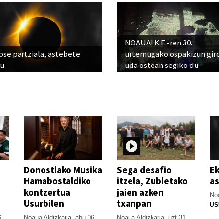
NOAUA! K.E.-ren 30.
pse partziala, astebete
urtemugako ospakizun gir
ru
uda ostean segiko du
Donostiako Musika
Sega desafio
Ek
Hamabostaldiko
itzela, Zubietako
as
kontzertua
jaien azken
Noa
Usurbilen
txanpan
US
6
Noaua Aldizkaria
abu 06
Noaua Aldizkaria
uzt 31