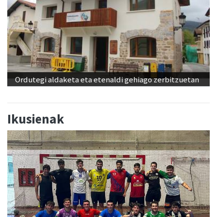
Ordutegi aldaketa eta etenaldi gehiago zerbitzuetan
Ikusienak