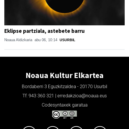
Eklipse partziala, astebete barru
Noaua Aldizkaria
abu 06, 10:14
USURBIL
Noaua Kultur Elkartea
Bordaberri 3 Eguzkitzaldea - 20170 Usurbil
Tf: 943 360 321 | erredakzioa@noaua.eus
Codesyntaxek garatua