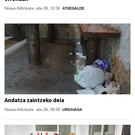
Noaua Aldizkaria
abu 06, 10:36
ATXEGALDE
Andatza zaintzeko deia
Noaua Aldizkaria
abu 06, 09:00
URDAIAGA