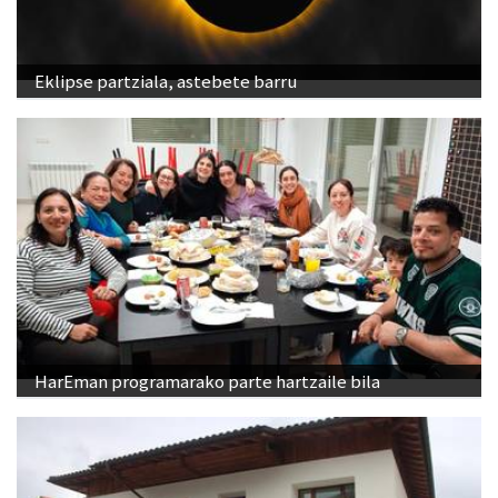
Eklipse partziala, astebete barru
HarEman programarako parte hartzaile bila