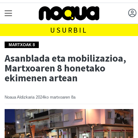
USURBIL
MARTXOAK 8
Asanblada eta mobilizazioa,
Martxoaren 8 honetako
ekimenen artean
Noaua Aldizkaria
2024ko martxoaren 8a