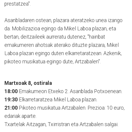
prestatzea".
Asanbladaren ostean, plazara ateratzeko unea izango
da. Mobilizazioa egingo da Mikel Laboa plazan, eta
bertan, deitzaileek aurreratu dutenez, "hainbat
emakumeren ahotsak aterako dituzte plazara, Mikel
Laboa plazan egingo duten elkarretaratzean. Azkenik,
pikoteo musikatua egingo dute, Artzabalen".
Martxoak 8, ostirala
18:00
Emakumeon Etxeko 2. Asanblada Potxoenean.
19:30
Elkarretaratzea Mikel Laboa plazan.
21:00
Pikoteo musikatua Artzabalen. Prezioa: 10 euro,
edariak aparte.
Txartelak Aitzagan, Txirristran eta Artzabalen salgai.