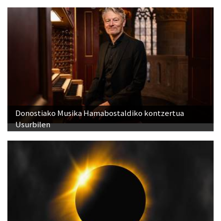
Donostiako Musika Hamabostaldiko kontzertua
Usurbilen