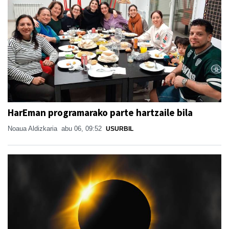
HarEman programarako parte hartzaile bila
Noaua Aldizkaria
abu 06, 09:52
USURBIL