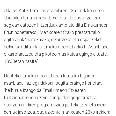
Udalak, Kafe Tertuliak eta hilaren 23an irekiko duten
Usurbilgo Emakumeon Etxeko talde sustatzaileak
segidan datozen hitzorduak antolatu ditu Emakumeen
Egun honetarako. "Martxoaren 8rako prestatutako
egitarauak “borrokarako, elkartzeko eta ospatzeko”
helburuak ditu. Hala, Emakumeen Etxeko II. Asanblada,
elkarretaratzea eta pikoteo musikatua egingo dituzte,
18:00etan hasita".
Hasteko, Emakumeon Etxeari lotutako bigarren
asanblada. Iaz egindakoari segita, oraingo honetan,
"helburua izango da Emakumeon Etxearen
funtzionamendua zein izango den gogoraraztea,
osatzen ari diren programazioa partekatzea eta ideia
berriak jasotzea, eta, azkenik, martxoaren 23ko irekiera