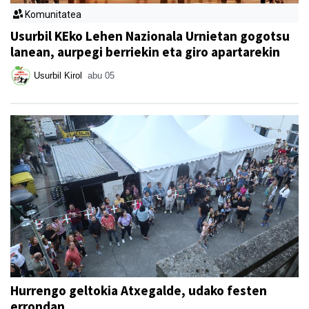
Komunitatea
Usurbil KEko Lehen Nazionala Urnietan gogotsu
lanean, aurpegi berriekin eta giro apartarekin
Usurbil Kirol
abu 05
Hurrengo geltokia Atxegalde, udako festen
errondan