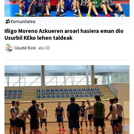
Komunitatea
Iñigo Moreno Azkueren aroari hasiera eman dio
Usurbil KEko lehen taldeak
Usurbil Kirol
abu 03