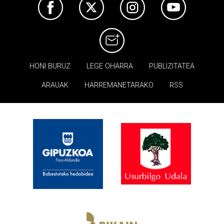
HONI BURUZ
LEGE OHARRA
PUBLIZITATEA
ARAUAK
HARREMANETARAKO
RSS