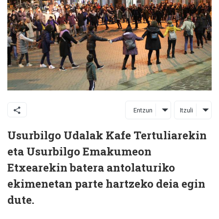
Entzun
Itzuli
Usurbilgo Udalak Kafe Tertuliarekin
eta Usurbilgo Emakumeon
Etxearekin batera antolaturiko
ekimenetan parte hartzeko deia egin
dute.