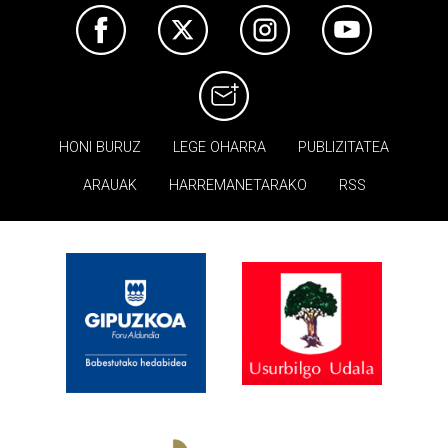
HONI BURUZ
LEGE OHARRA
PUBLIZITATEA
ARAUAK
HARREMANETARAKO
RSS