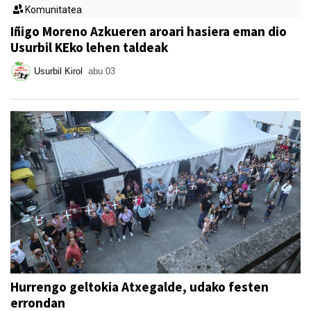
Komunitatea
Iñigo Moreno Azkueren aroari hasiera eman dio
Usurbil KEko lehen taldeak
Usurbil Kirol
abu 03
Hurrengo geltokia Atxegalde, udako festen
errondan