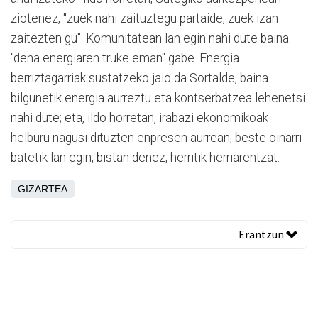
ziotenez, "zuek nahi zaituztegu partaide, zuek izan
zaitezten gu". Komunitatean lan egin nahi dute baina
"dena energiaren truke eman" gabe. Energia
berriztagarriak sustatzeko jaio da Sortalde, baina
bilgunetik energia aurreztu eta kontserbatzea lehenetsi
nahi dute; eta, ildo horretan, irabazi ekonomikoak
helburu nagusi dituzten enpresen aurrean, beste oinarri
batetik lan egin, bistan denez, herritik herriarentzat.
GIZARTEA
Erantzun