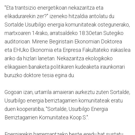
"Eta trantsizio energetikoan nekazaritza eta
elikadurarekin zer?" izeneko hitzaldia antolatu du
Sortalde Usurbilgo energia komunitateak ostegunerako,
martxoaren 14rako, arratsaldeko 18:30etan Sutegiko
auditorioan. Mirene Begiristain Ekonomian Doktorea
eta EHUko Ekonomia eta Enpresa Fakultateko irakaslea
ariko da hizlari lanetan. Nekazaritza ekologikoko
elikagaien banaketa politikaren kudeaketa iraunkorrari
buruzko doktore tesia egina du.
Gogoan izan, urtarrila amaieran aurkeztu zuten Sortalde,
Usurbilgo energia berriztagarrien komunitateak eratu
duen kooperatiba; "Sortalde, Usurbilgo Energia
Berriztagarrien Komunitatea Koop.S.".
Energiarekin harremantzeko beste eredu bat sustatu