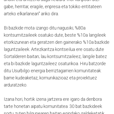
gabe, herritar, eragile, enpresa eta tokiko entitateen
arteko elkarlanean" ariko dira.
Bi bazkide mota izango ditu nagusiki; %80a
kontsumitzaileek osatuko dute, beste %10a langileek
etorkizunean eta geratzen den gainerako %10a bazkide
laguntzaileek. Artezkaritza kontseilua ere osatu dute
Sortalderen baitan; lau kontsumitzaileez, langile batez
eta bi bazkide laguntzaileez osaturikoa. Hiru batzorde
ditu Usurbilgo energia berriztagarrien komunitateak:
barne kudeaketaz, komunikazioaz eta proiektuez
arduratzeko.
Izana hori, hortik izena jartzera ere igaro da denbora
tarte honetan aipatu komunitatea. 30 bat bazkideek
sortu zuten bilgunearen baitan egindako galdeketatik