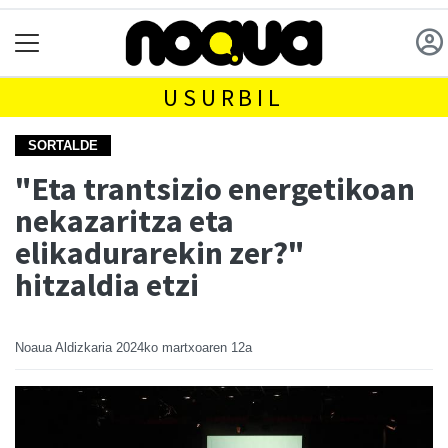
USURBIL
SORTALDE
"Eta trantsizio energetikoan
nekazaritza eta
elikadurarekin zer?"
hitzaldia etzi
Noaua Aldizkaria
2024ko martxoaren 12a