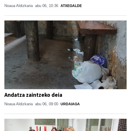
Noaua Aldizkaria
abu 06, 10:36
ATXEGALDE
Andatza zaintzeko deia
Noaua Aldizkaria
abu 06, 09:00
URDAIAGA