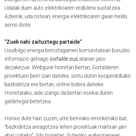
Udalak duen auto elektrikoaren erabilera sustatzea...
Azkenik, uda ostean, energia elektrikoaren gaiari heldu
asmo diote.
"Zuek nahi zaituztegu partaide"
Usurbilgo energia berriztagarrien komunitateari buruzko
informazio gehiago
sortalde.eus
atarian jaso
dezakezue. Webgune horretan bertan, Sortalderen
proiektuen berri izan daiteke, sortu duten kooperatibako
bazkidetza ere bertan, online bidera daiteke.
Horretarako, aski izango da bertan esekia duten
galdetegia betetzea.
Horixe dute hain zuzen, urte berrirako erronketako bat;
"bazkidetza areagotzea lehen proiektuak martxan jarri
ahal izateko". Ildo horretan, Sutegiko aurkezpenean