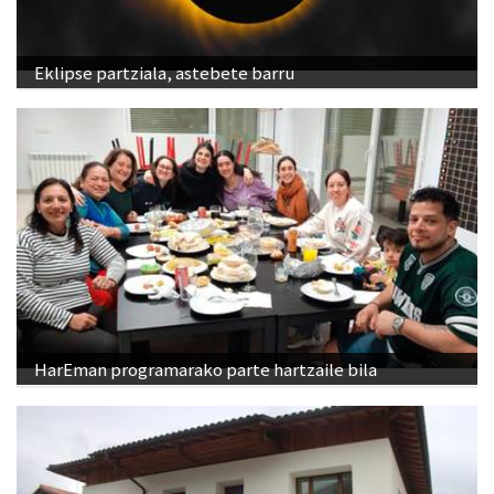
Eklipse partziala, astebete barru
HarEman programarako parte hartzaile bila