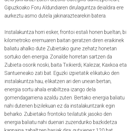
Gipuzkoako Foru Aldundiaren dirulaguntza deialdira ere
aurkeztu asmo dutela jakinaraztearekin batera.
Instalakuntza horri esker, frontoi estali honen bueltan, bi
kilometroko eremuaren baitan geratzen diren eraikinek
baliatu ahalko dute Zubietako gune zehatz honetan
sortuko den energia. Zonalde horretan sartzen da
Zubieta osorik noski, baita Txikierdi, Kalezar, Kaxkoa eta
Santueneako zati bat. Eguzki izpietatik elikatuko den
instalakuntza hau, elikatzen ari den unean bertan,
energia sortu ahala erabiltzea izango dela
gomendagarriena azaldu zuten. Bertako energia baliatu
nahi dutenen bizilekuan ez da instalakuntzarik egin
beharko. Zubietako frontoko teilatutik jasoko den
energia baliatu nahi duenari zuzenduriko bazkidetza
kanpaina zabaltzen hasiak dira; gutxienez 120 bat