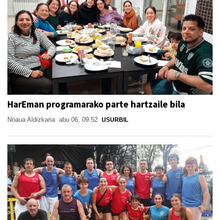
HarEman programarako parte hartzaile bila
Noaua Aldizkaria
abu 06, 09:52
USURBIL