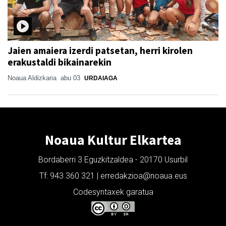
Jaien amaiera izerdi patsetan, herri kirolen
erakustaldi bikainarekin
Noaua Aldizkaria
abu 03
URDAIAGA
Noaua Kultur Elkartea
Bordaberri 3 Eguzkitzaldea - 20170 Usurbil
Tf: 943 360 321 | erredakzioa@noaua.eus
Codesyntaxek garatua