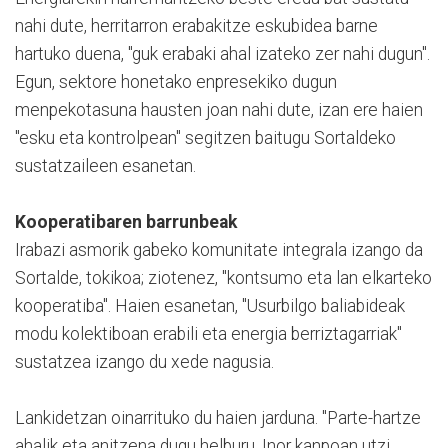
nahi dute, herritarron erabakitze eskubidea barne
hartuko duena, "guk erabaki ahal izateko zer nahi dugun".
Egun, sektore honetako enpresekiko dugun
menpekotasuna hausten joan nahi dute, izan ere haien
"esku eta kontrolpean" segitzen baitugu Sortaldeko
sustatzaileen esanetan.
Kooperatibaren barrunbeak
Irabazi asmorik gabeko komunitate integrala izango da
Sortalde, tokikoa; ziotenez, "kontsumo eta lan elkarteko
kooperatiba". Haien esanetan, "Usurbilgo baliabideak
modu kolektiboan erabili eta energia berriztagarriak"
sustatzea izango du xede nagusia.
Lankidetzan oinarrituko du haien jarduna. "Parte-hartze
ahalik eta anitzena dugu helburu. Inor kanpoan utzi