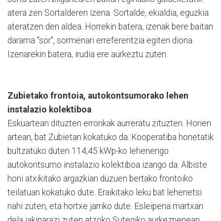
atera zen Sortalderen izena. Sortalde, ekialdia, eguzkia
ateratzen den aldea. Horrekin batera, izenak bere baitan
darama "sor", sormenari erreferentzia egiten diona.
Izenarekin batera, irudia ere aurkeztu zuten.
Zubietako frontoia, autokontsumorako lehen
instalazio kolektiboa
Eskuartean dituzten erronkak aurreratu zituzten. Horien
artean, bat Zubietan kokatuko da. Kooperatiba honetatik
bultzatuko duten 114,45 kWp-ko lehenengo
autokontsumo instalazio kolektiboa izango da. Albiste
honi atxikitako argazkian duzuen bertako frontoiko
teilatuan kokatuko dute. Eraikitako leku bat lehenetsi
nahi zuten, eta hortxe jarriko dute. Esleipena martxan
dela jakinarazi zuten atzoko Sutegiko aurkezpenean,