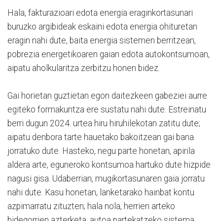
Hala, fakturazioari edota energia eraginkortasunari
buruzko argibideak eskaini edota energia ohituretan
eragin nahi dute, baita energia sistemen berritzean,
pobrezia energetikoaren gaian edota autokontsumoan,
aipatu aholkularitza zerbitzu honen bidez.
Gai horietan guztietan egon daitezkeen gabeziei aurre
egiteko formakuntza ere sustatu nahi dute. Estreinatu
berri dugun 2024. urtea hiru hiruhilekotan zatitu dute;
aipatu denbora tarte hauetako bakoitzean gai bana
jorratuko dute. Hasteko, negu parte honetan, apirila
aldera arte, eguneroko kontsumoa hartuko dute hizpide
nagusi gisa. Udaberrian, mugikortasunaren gaia jorratu
nahi dute. Kasu honetan, lanketarako hainbat kontu
azpimarratu zituzten; hala nola, herrien arteko
bidegorrien azterketa, autoa partekatzeko sistema,