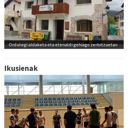
Ordutegi aldaketa eta etenaldi gehiago zerbitzuetan
Ikusienak