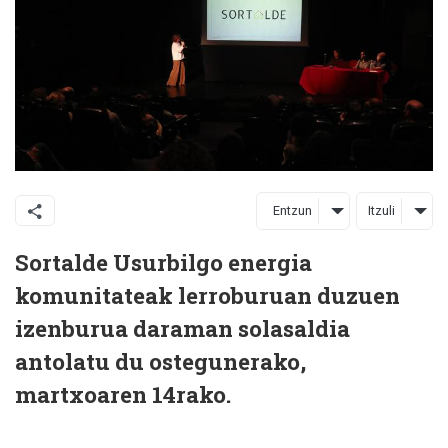
Entzun
Itzuli
Sortalde Usurbilgo energia
komunitateak lerroburuan duzuen
izenburua daraman solasaldia
antolatu du ostegunerako,
martxoaren 14rako.