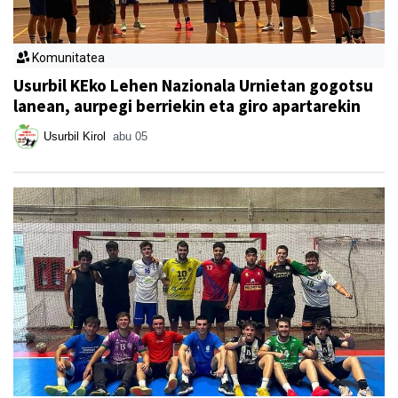
Komunitatea
Usurbil KEko Lehen Nazionala Urnietan gogotsu
lanean, aurpegi berriekin eta giro apartarekin
Usurbil Kirol
abu 05