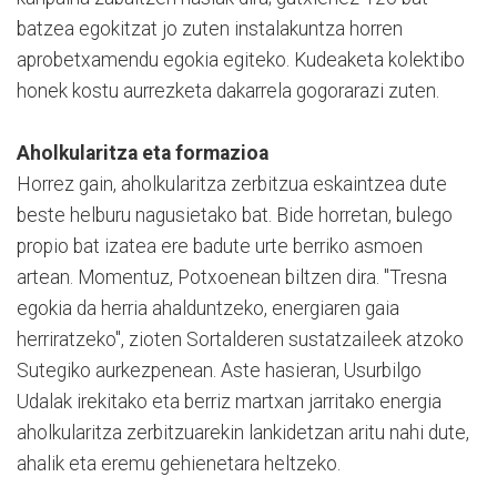
batzea egokitzat jo zuten instalakuntza horren
aprobetxamendu egokia egiteko. Kudeaketa kolektibo
honek kostu aurrezketa dakarrela gogorarazi zuten.
Aholkularitza eta formazioa
Horrez gain, aholkularitza zerbitzua eskaintzea dute
beste helburu nagusietako bat. Bide horretan, bulego
propio bat izatea ere badute urte berriko asmoen
artean. Momentuz, Potxoenean biltzen dira. "Tresna
egokia da herria ahalduntzeko, energiaren gaia
herriratzeko", zioten Sortalderen sustatzaileek atzoko
Sutegiko aurkezpenean. Aste hasieran, Usurbilgo
Udalak irekitako eta berriz martxan jarritako energia
aholkularitza zerbitzuarekin lankidetzan aritu nahi dute,
ahalik eta eremu gehienetara heltzeko.